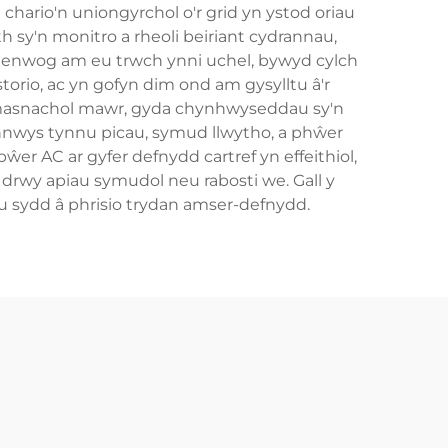
chario'n uniongyrchol o'r grid yn ystod oriau
 sy'n monitro a rheoli beiriant cydrannau,
y'n enwog am eu trwch ynni uchel, bywyd cylch
torio, ac yn gofyn dim ond am gysylltu â'r
au masnachol mawr, gyda chynhwyseddau sy'n
nnwys tynnu picau, symud llwytho, a phŵer
er AC ar gyfer defnydd cartref yn effeithiol,
 drwy apiau symudol neu rabosti we. Gall y
 sydd â phrisio trydan amser-defnydd.