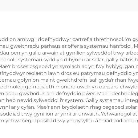
Lifepo4
Microgrids Off 
BESS
 fuddion amlwg i ddefnyddwyr cartref a threthnosol. Yn 
crhau gweithredu parhaus ar offer a systemau hanfodol. 
dau pen yn gallu arwain at gynilion sylweddol trwy ar
anol i systemau sydd yn dibynnu ar solar, gall y batris 
Mae'r broses osgeoed yn symlach ac yn fwy hyblyg, gan 
nyddwyr reolaeth lawn dros eu patrymau defnyddio ynni
 systemau gofynion maint gweithdrefn isaf, gyda'r rhan fw
 technoleg gefnogaeth monitro uwch yn darparu chwyldr
fyniadau gwybodus am defnyddio pŵer. Mae'r dechnoleg 
heb newid sylweddol i'r system. Gall y systemau integ
i ynni ar y cyfan. Mae'r annibrydolaeth rhag osgeoed so
ddsoddiad trwy gynilion ar ynni ar unwaith. Ychwanegol 
m ychwanegol posibl drwy ymgysylltu â thraddodiadau 