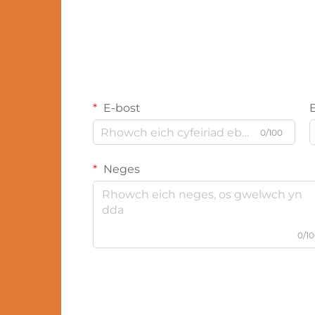
E-bost
0/100
Neges
0/1