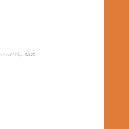
m
0/200