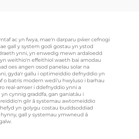
Grid
Arddangosfa IP65,
Rheoli Thêrmyl
Smart ar gyfer
Microgrids Storio
gyntaf ac yn fwya, mae'n darparu pŵer cefnogi
Mae gall y system godi gostau yn ystod
Ynni Diwydiant
bodraeth ynni, yn enwedig mewn ardaloedd
hyn weithio'n effeithiol waeth bai amodau
nad oes angen osod panelau solar na
, gyda'r gallu i optimeiddio defnyddio yn
yaf o batris modern wedi'u hwyluso i barhau
o real-amser i ddefnyddio ynni a
yn cynnig graddfa, gan ganiatáu i
reiddio'n glir â systemau awtomeiddio
lar hefyd yn golygu costau buddsoddiad
at hynny, gall y systemau ymwneud â
galw.