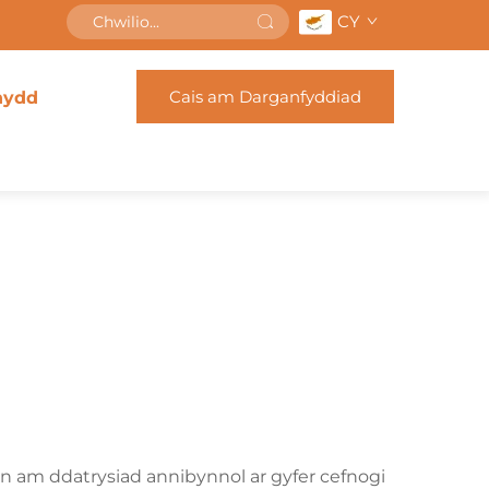
CY
Cais am Darganfyddiad
nydd
yn am ddatrysiad annibynnol ar gyfer cefnogi