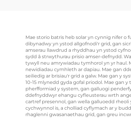
Mae storio batris heb solar yn cynnig nifer o
dibynadwy yn ystod allgofnodi'r grid, gan si
amserau llawdrud a rhyddhau yn ystod cyfno
sydd â strwythurau prisio amser-defnydd. Wah
tywyll neu amrywiadau tymhorol yn yr haul. 
newidiadau cymhleth ar dapiau. Mae gan ddef
seiliedig ar brisiau'r grid a galw. Mae gan y
10-15 mlynedd gyda gofal priodol. Mae gan y
pherfformiad y system, gan galluogi pender
ddefnyddwyr ehangu cyfleusterau wrth angen 
cartref presennol, gan wella galluoedd rheol
cychwynnol is, a cholliad cyflymach ar y bu
rhaglenni gwasanaethau grid, gan greu incw