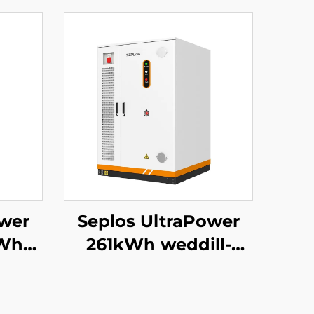
ower
Seplos UltraPower
KWh
261kWh weddill-
atris
coelwyd Uchel
tem
Voltedd BESS |
832Vdc Allbwn,