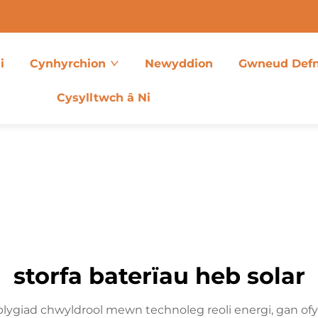
i
Cynhyrchion
Newyddion
Gwneud Def
Cysylltwch â Ni
storfa baterïau heb solar
atblygiad chwyldrool mewn technoleg reoli energi, gan of