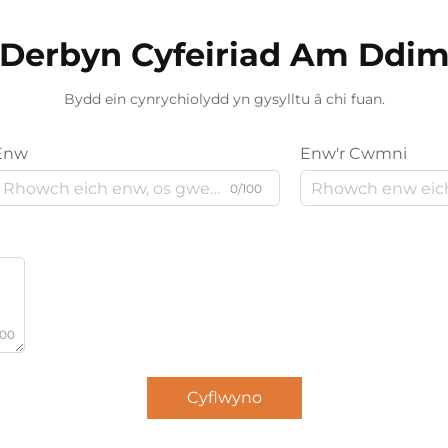
Derbyn Cyfeiriad Am Ddi
Bydd ein cynrychiolydd yn gysylltu â chi fuan.
Enw
Enw'r Cwmni
0/100
000
Cyflwyno