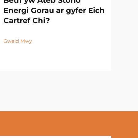
Beth yw Ateb Storio
Energi Gorau ar gyfer Eich
Cartref Chi?
Gweld Mwy