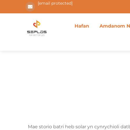
[email protected]
Hafan
Amdanom N
Mae storio batri heb solar yn cynrychioli d