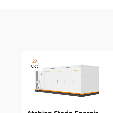
29
Oct