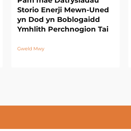
Pam mae Datrysiadau
Storio Enerji Mewn-Uned
yn Dod yn Boblogaidd
Ymhlith Perchnogion Tai
Gweld Mwy