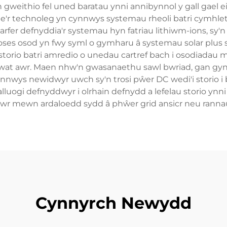
weithio fel uned baratau ynni annibynnol y gall gael ei 
ae'r technoleg yn cynnwys systemau rheoli batri cymhleth
 arfer defnyddia'r systemau hyn fatriau lithiwm-ions, s
broses osod yn fwy syml o gymharu â systemau solar plus s
 storio batri amredio o unedau cartref bach i osodiad
awat awr. Maen nhw'n gwasanaethu sawl bwriad, gan gy
wys newidwyr uwch sy'n trosi pŵer DC wedi'i storio i bŵ
luogi defnyddwyr i olrhain defnydd a lefelau storio ynni
r mewn ardaloedd sydd â phŵer grid ansicr neu rannau
Cynnyrch Newydd