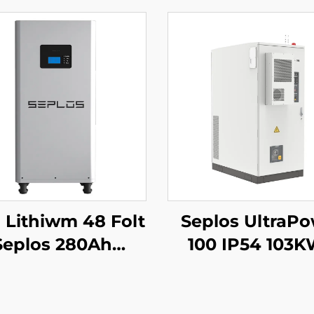
i Lithiwm 48 Folt
Seplos UltraP
Seplos 280Ah
100 IP54 103
stemau Storio
Uchel Voltedd B
ri Cartref 51.2V
Gomercial Sys
h Batri Lithiwm
Storio Ynni