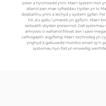
pŵer a hyrchoedd ynni. Mae'r system hon yn g
allanol pan mae cyfraddau trydan yn is. M
dosbarthu ynni, a iechyd y system gyfan. Fel
hir, a'u gallu i ymateb yn gyflym. Mae'r 
seilwaith drydan presennol. Gall systemau
amrywio o wahanol filiwat awr i sawl meg
cefnogaeth argyfwng. Mae'r technoleg yn cynn
ynghyd â galluoedd monitro smart sy'n gal
systemau hyn fod yn enwedig werthfaw