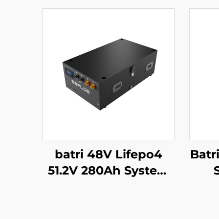
batri 48V Lifepo4
Batr
51.2V 280Ah System
Cefnogi Batri Mason
Sy
Syrthiol 14kWh Batri
Bat
Solar Seplos
14kw