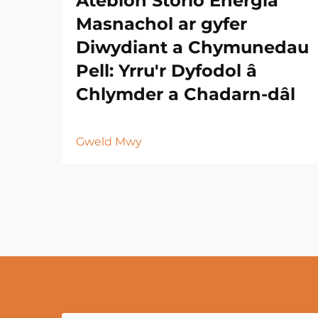
Atebion Storio Energia
Masnachol ar gyfer
Diwydiant a Chymunedau
Pell: Yrru'r Dyfodol â
Chlymder a Chadarn-dâl
Gweld Mwy