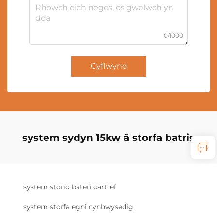
0/1000
Cyflwyno
system sydyn 15kw â storfa batris
system storio bateri cartref
system storfa egni cynhwysedig