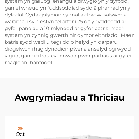
system yn galluogi ehangu a diwygio yn y dyfodol,
gan ei wneud yn fuddsoddiad sydd â pharhad yn y
dyfodol. Gyda gofynion cynnal a chadw isafswm a
warantau sy'n estyn fel arfer i 25 o flynyddoedd ar
gyfer panelau a 10 mlynedd ar gyfer batris, mae'r
system yn cynnig gwerth hir dymor eithriadol. Mae'r
batris sydd wedi'u tegriddio hefyd yn darparu
diogelwch rhag dynodion pŵer a ansefydlogrwydd
y grid, gan sicrhau cyflenwad pŵer parhaus ar gyfer
rhaglenni hanfodol.
Awgrymiadau a Thriciau
29
Oct