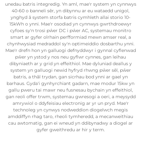
unedau batris integredig. Yn aml, mae'r system yn cynnwys
40-60 o banneli sêr, yn dibynnu ar eu wataedd unigol,
ynghyd â system storfa batris cymhleth allai storio 10-
15kWh o ynni. Mae'r osodiad yn cynnwys gwrthdroewyr
cyfoes sy'n trosi pŵer DC i pŵer AC, systemau monitro
smart ar gyfer olrhain perfformiad mewn amser real, a
chynhwysiad medraddol sy'n optimeiddio dosbarthu ynni.
Mae'r drefn hon yn galluogi defnyddwyr i gynnal cyflenwad
pŵer yn ystod y nos neu gyflwr cynnes, gan leihau
dibyniaeth ar y grid yn effeithiol. Mae dyluniad deallus y
system yn galluogi newid hyfryd rhwng pŵer sêl, pŵer
batris, a thâl trydan, gan sicrhau bod ynni ar gael yn
barhaus. Gyda'i gynhyrchiant gadarn, mae modur 15kw yn
gallu pweru tai mawr neu fusnesau bychain yn effeithiol,
gan reoli offer trwm, systemau gwresogi a oeri, a meysydd
amrywiol o ddyfeisiau electronig ar yr un pryd. Mae'r
technoleg yn cynwys nodweddion diogelwch megis
amddiffyn rhag taro, rheoli tymheredd, a mecanweithiau
cau awtomatig, gan ei wneud yn ddibynadwy a diogel ar
gyfer gweithredu ar hir y term.