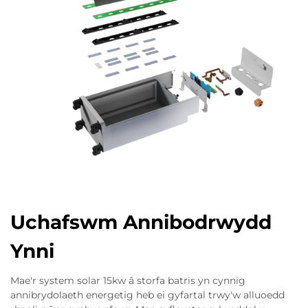
Uchafswm Annibodrwydd
Ynni
Mae'r system solar 15kw â storfa batris yn cynnig
annibrydolaeth energetig heb ei gyfartal trwy'w alluoedd