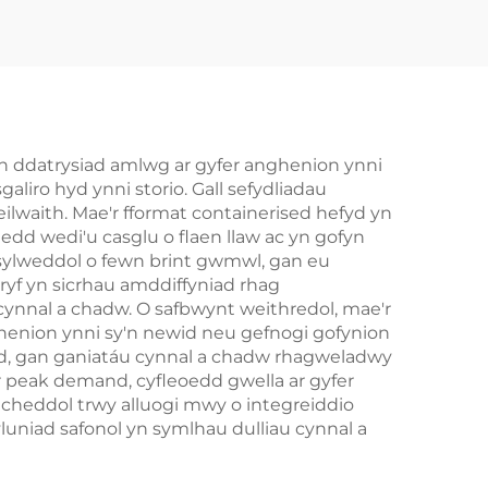
n,
System Storio Ynni
P65,
Gwasanaeth
yl
Microgrids BESS
er
rio
yn ddatrysiad amlwg ar gyfer anghenion ynni
liro hyd ynni storio. Gall sefydliadau
nt
ilwaith. Mae'r fformat containerised hefyd yn
edd wedi'u casglu o flaen llaw ac yn gofyn
 sylweddol o fewn brint gwmwl, gan eu
ryf yn sicrhau amddiffyniad rhag
cynnal a chadw. O safbwynt weithredol, mae'r
henion ynni sy'n newid neu gefnogi gofynion
d, gan ganiatáu cynnal a chadw rhagweladwy
yr peak demand, cyfleoedd gwella ar gyfer
lcheddol trwy alluogi mwy o integreiddio
yluniad safonol yn symlhau dulliau cynnal a