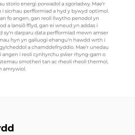
u storio energi porwadol a sgorïadwy. Mae'r
h i sicrhau perfformiad a hyd y bywyd optimol.
an fo angen, gan reoli llwytho penodol yn
d a lansiô fflyd, gan ei wneud yn addas i
d sy'n darparu data perfformiad mewn amser
temau hyn yn galluogi ehangu'n hawdd wrth i
 amgylcheddol a chamddefnyddio. Mae'r unedau
i angen i reoli cynhyrchu pŵer rhyng-gam o
emau smotheri tan ac rheoli rheoli thermol,
 amrywiol.
ydd