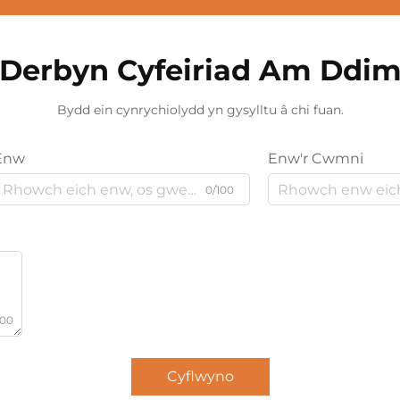
Derbyn Cyfeiriad Am Ddi
Bydd ein cynrychiolydd yn gysylltu â chi fuan.
Enw
Enw'r Cwmni
0/100
000
Cyflwyno