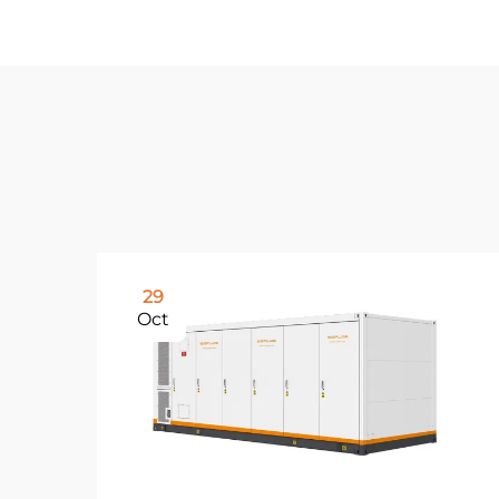
29
Oct