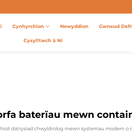
i
Cynhyrchion
Newyddion
Gwneud Def
Cysylltwch â Ni
orfa baterïau mewn contai
chioli datrysiad chwyldrolog mewn systemau modern o r