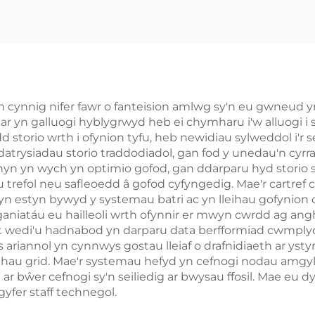
h Batri Lithiwm
832Vdc Allbw
Lifepo4
Arddangosfa I
Rheoli Thêrm
Smart ar gyf
Microgrids Sto
 cynnig nifer fawr o fanteision amlwg sy'n eu gwneud 
 yn galluogi hyblygrwyd heb ei chymharu i'w alluogi i sga
Ynni Diwydia
torio wrth i ofynion tyfu, heb newidiau sylweddol i'r se
atrysiadau storio traddodiadol, gan fod y unedau'n cyrra
 hyn yn wych yn optimio gofod, gan ddarparu hyd storio
refol neu safleoedd â gofod cyfyngedig. Mae'r cartref c
yn estyn bywyd y systemau batri ac yn lleihau gofynion 
aniatáu eu hailleoli wrth ofynnir er mwyn cwrdd ag ang
rt wedi'u hadnabod yn darparu data berfformiad cwmply
 ariannol yn cynnwys gostau lleiaf o drafnidiaeth ar yst
ethau grid. Mae'r systemau hefyd yn cefnogi nodau amgy
 bŵer cefnogi sy'n seiliedig ar bwysau ffosil. Mae eu d
gyfer staff technegol.