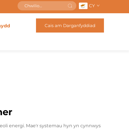
CY
Cais am Darganfyddiad
nydd
ner
eoli energi. Mae'r systemau hyn yn cynnwys