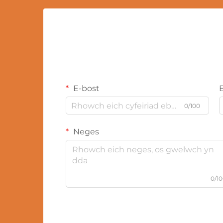
E-bost
0/100
Neges
0/1