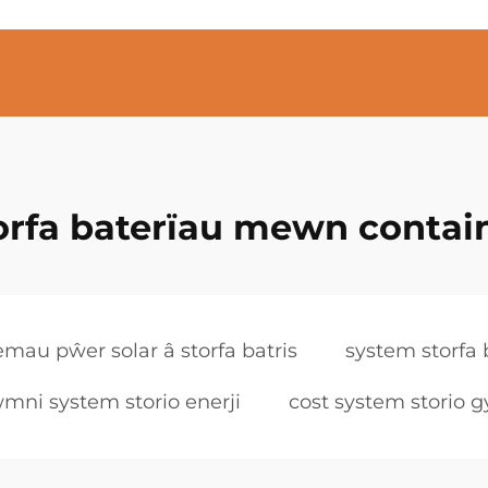
orfa baterïau mewn contai
emau pŵer solar â storfa batris
system storfa 
mni system storio enerji
cost system storio g