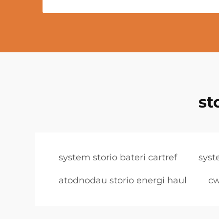
st
system storio bateri cartref
syst
atodnodau storio energi haul
cw