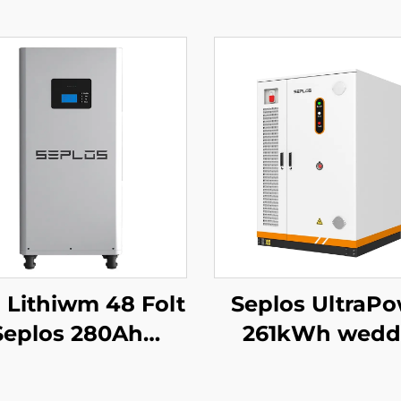
i Lithiwm 48 Folt
Seplos UltraP
Seplos 280Ah
261kWh weddi
stemau Storio
coelwyd Uch
ri Cartref 51.2V
Voltedd BESS