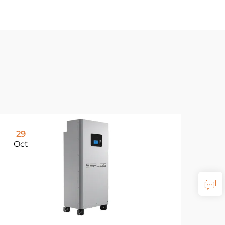
29
Oct