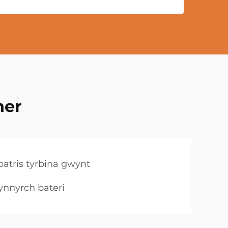
ner
batris tyrbina gwynt
ynnyrch bateri