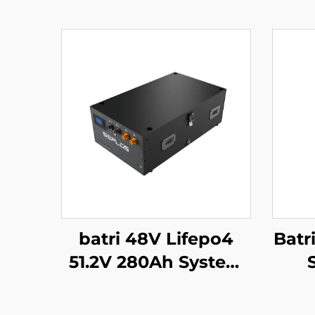
batri 48V Lifepo4
Batr
51.2V 280Ah System
Cefnogi Batri Mason
Sy
Syrthiol 14kWh Batri
Bat