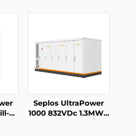
ower
Seplos UltraPower
ll-
1000 832VDc 1.3MWh
el
Gofal Llyfn Uchel
 |
Voltedd Batris