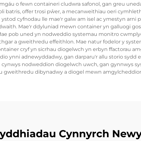
mgáu o fewn containeri cludwra safonol, gan greu uneda
 batris, offer trosi pŵer, a mecanweithiau oeri cymhlet
 ystod cyfnodau lle mae'r galw am isel ac ymestyn arni p
dwaith. Mae'r ddyluniad mewn container yn galluogi goso
l. Mae pob uned yn nodweddio systemau monitro cwmply
ithgar a gweithredu effeithlon. Mae natur fodelor y sys
ontainer cryf yn sicrhau diogelwch yn erbyn ffactorau
o ynni adnewyddadwy, gan darparu'r allu storio sydd e
 yn cynwys nodweddion diogelwch uwch, gan gynnwys syst
au gweithredu dibynadwy a diogel mewn amgylcheddion
yddhiadau Cynnyrch New