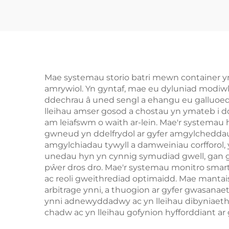
Solar Seplos
14kw
Mae systemau storio batri mewn container yn
amrywiol. Yn gyntaf, mae eu dyluniad modiwlar
ddechrau â uned sengl a ehangu eu galluoedd s
lleihau amser gosod a chostau yn ymateb i dd
am leiafswm o waith ar-lein. Mae'r systemau
gwneud yn ddelfrydol ar gyfer amgylcheddau t
amgylchiadau tywyll a damweiniau corfforol, 
unedau hyn yn cynnig symudiad gwell, gan g
pŵer dros dro. Mae'r systemau monitro sma
ac reoli gweithrediad optimaidd. Mae mantais
arbitrage ynni, a thuogion ar gyfer gwasana
ynni adnewyddadwy ac yn lleihau dibyniaeth ar
chadw ac yn lleihau gofynion hyfforddiant ar 