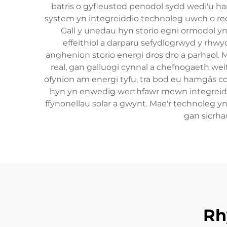
batris o gyfleustod penodol sydd wedi'u ha
system yn integreiddio technoleg uwch o reoli
Gall y unedau hyn storio egni ormodol yn
effeithiol a darparu sefydlogrwyd y rhwy
anghenion storio energi dros dro a parhao
real, gan galluogi cynnal a chefnogaeth we
ofynion am energi tyfu, tra bod eu hamgâs c
hyn yn enwedig werthfawr mewn integreiddi
ffynonellau solar a gwynt. Mae'r technoleg
gan sicrh
Rh