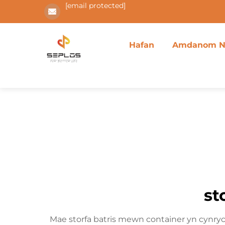
[email protected]
Hafan
Amdanom N
st
Mae storfa batris mewn container yn cynry