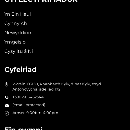
Yn Ein Haul
Cynnyrch
Newyddion
Ymgeisio
Cysylltu â Ni
Cyfeiriad
Wcráin, 03150, Rhanbarth Kyiv, dinas Kyiv, stryd
Antonovycha, adeilad 172
+380-506452344
[email protected]
Amser: 9.00bm-4.00pm
Ein cwmni