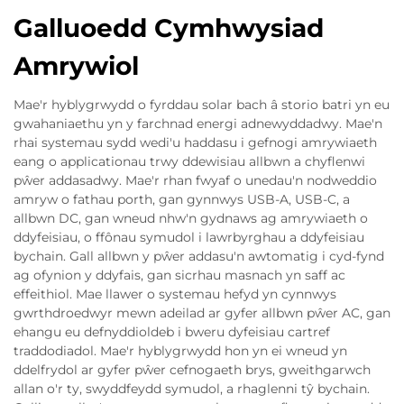
Galluoedd Cymhwysiad
Amrywiol
Mae'r hyblygrwydd o fyrddau solar bach â storio batri yn eu
gwahaniaethu yn y farchnad energi adnewyddadwy. Mae'n
rhai systemau sydd wedi'u haddasu i gefnogi amrywiaeth
eang o applicationau trwy ddewisiau allbwn a chyflenwi
pŵer addasadwy. Mae'r rhan fwyaf o unedau'n nodweddio
amryw o fathau porth, gan gynnwys USB-A, USB-C, a
allbwn DC, gan wneud nhw'n gydnaws ag amrywiaeth o
ddyfeisiau, o ffônau symudol i lawrbyrghau a ddyfeisiau
bychain. Gall allbwn y pŵer addasu'n awtomatig i cyd-fynd
ag ofynion y ddyfais, gan sicrhau masnach yn saff ac
effeithiol. Mae llawer o systemau hefyd yn cynnwys
gwrthdroedwyr mewn adeilad ar gyfer allbwn pŵer AC, gan
ehangu eu defnyddioldeb i bweru dyfeisiau cartref
traddodiadol. Mae'r hyblygrwydd hon yn ei wneud yn
ddelfrydol ar gyfer pŵer cefnogaeth brys, gweithgarwch
allan o'r ty, swyddfeydd symudol, a rhaglenni tŷ bychain.