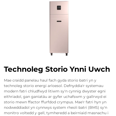
Technoleg Storio Ynni Uwch
Mae craidd panelau haul fach gyda storio batri yn y
technoleg storio energi arloesol. Defnyddia'r systemau
modern fatri chludfwyd litiwm sy'n cynnig dwyster egni
eithriadol, gan ganiatáu ar gyfer uchafswm y gallrwyd ei
storio mewn ffactor ffurfdod crympus. Mae'r fatri hyn yn
nodweddiadol yn cynnwys system rheoli batri (BMS) sy'n
monitro voltedd y gell, tymheredd a beirniaid masnachu i