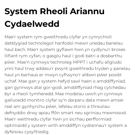
System Rheoli Ariannu
Cydaelwedd
Mae'r system rym gweithredu clyfar yn cynrychioli
datblygiad technolegol hanfodol mewn unedau banelau
haul bach. Mae'r system gyflawn hwn yn cydlynu'r broses
llifiant rym cyfan, o gasglu haul i godi batri a dosbarthu
pŵer. Mae'n cynnwys technoleg MPPT i uchafu allgludo
ynni haul trwy addasu'r pwynt gweithredu trydan y panelau
haul yn barhaus er mwyn cyflwyno'r allbwn pŵer posibl
uchaf. Mae gan y system hefyd sawl haen o amddiffyniad,
gan gynnwys atal gor-godi, amddiffyniad rhag cylchedau
byr a rheoli tymheredd. Mae modelau uwch yn cynnwys
galluoedd monitro clyfar sy'n darparu data mewn amser
real am gynhyrchu pŵer, lefelau storio a threuliau
defnyddio drwy apiau ffôn smart neu sgriniau mewnosod.
Mae'r weithredu clyfar hwn yn sicrhau perfformiad
optimaidd y system wrth amddiffyn cydrannau'r system a
dyfeisiau cysylltiedig.