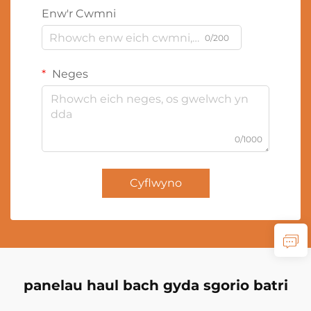
Enw'r Cwmni
0/200
Neges
0/1000
Cyflwyno
panelau haul bach gyda sgorio batri