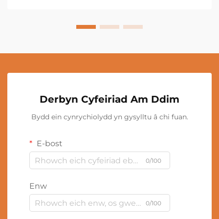
Derbyn Cyfeiriad Am Ddim
Bydd ein cynrychiolydd yn gysylltu â chi fuan.
E-bost
0/100
Enw
0/100