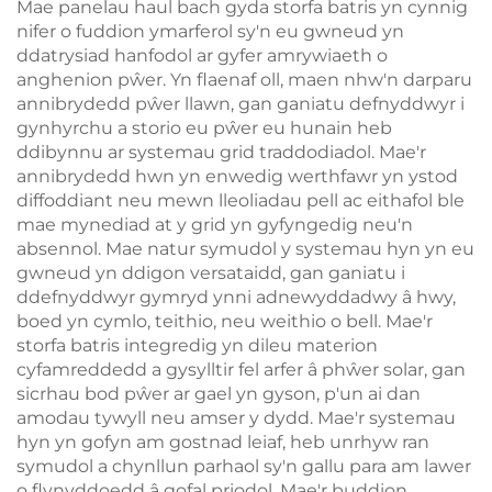
Mae panelau haul bach gyda storfa batris yn cynnig
nifer o fuddion ymarferol sy'n eu gwneud yn
ddatrysiad hanfodol ar gyfer amrywiaeth o
anghenion pŵer. Yn flaenaf oll, maen nhw'n darparu
annibrydedd pŵer llawn, gan ganiatu defnyddwyr i
gynhyrchu a storio eu pŵer eu hunain heb
ddibynnu ar systemau grid traddodiadol. Mae'r
annibrydedd hwn yn enwedig werthfawr yn ystod
diffoddiant neu mewn lleoliadau pell ac eithafol ble
mae mynediad at y grid yn gyfyngedig neu'n
absennol. Mae natur symudol y systemau hyn yn eu
gwneud yn ddigon versataidd, gan ganiatu i
ddefnyddwyr gymryd ynni adnewyddadwy â hwy,
boed yn cymlo, teithio, neu weithio o bell. Mae'r
storfa batris integredig yn dileu materion
cyfamreddedd a gysylltir fel arfer â phŵer solar, gan
sicrhau bod pŵer ar gael yn gyson, p'un ai dan
amodau tywyll neu amser y dydd. Mae'r systemau
hyn yn gofyn am gostnad leiaf, heb unrhyw ran
symudol a chynllun parhaol sy'n gallu para am lawer
o flynyddoedd â gofal priodol. Mae'r buddion