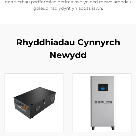
gan sicrhau perfformiad optima hyd yn oed mewn amodau
goleuo nad ydynt yn addas iawn.
Rhyddhiadau Cynnyrch
Newydd