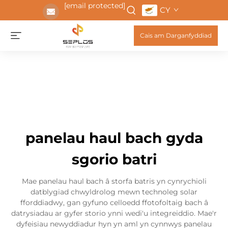
[email protected]
CY
Cais am Darganfyddiad
panelau haul bach gyda
sgorio batri
Mae panelau haul bach â storfa batris yn cynrychioli
datblygiad chwyldrolog mewn technoleg solar
fforddiadwy, gan gyfuno celloedd ffotofoltaig bach â
datrysiadau ar gyfer storio ynni wedi'u integreiddio. Mae'r
dyfeisiau newyddiadur hyn yn aml yn cynnwys panelau