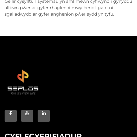
Gellir cysylltu'r systemau yn aml mewn cyflwyno i gynyddu
allbwn pŵer ar gyfer rhaglenni mwy heriol, gan roi
sgaliadwydd ar gyfer anghenion pŵer sydd yn tyfu.
CYFLECYFRIFIADUR