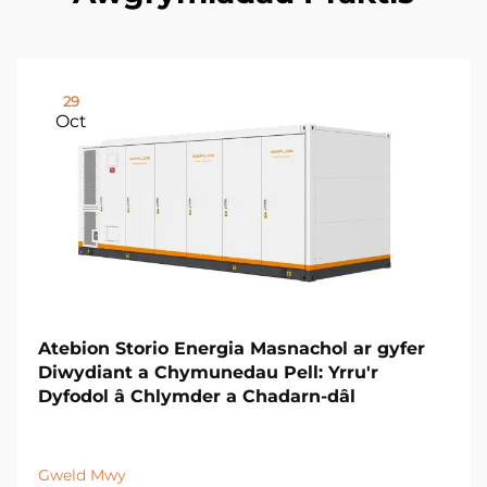
29
Oct
Atebion Storio Energia Masnachol ar gyfer
Diwydiant a Chymunedau Pell: Yrru'r
Dyfodol â Chlymder a Chadarn-dâl
Gweld Mwy