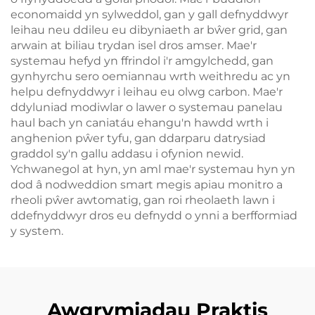
economaidd yn sylweddol, gan y gall defnyddwyr
leihau neu ddileu eu dibyniaeth ar bŵer grid, gan
arwain at biliau trydan isel dros amser. Mae'r
systemau hefyd yn ffrindol i'r amgylchedd, gan
gynhyrchu sero oemiannau wrth weithredu ac yn
helpu defnyddwyr i leihau eu olwg carbon. Mae'r
ddyluniad modiwlar o lawer o systemau panelau
haul bach yn caniatáu ehangu'n hawdd wrth i
anghenion pŵer tyfu, gan ddarparu datrysiad
graddol sy'n gallu addasu i ofynion newid.
Ychwanegol at hyn, yn aml mae'r systemau hyn yn
dod â nodweddion smart megis apiau monitro a
rheoli pŵer awtomatig, gan roi rheolaeth lawn i
ddefnyddwyr dros eu defnydd o ynni a berfformiad
y system.
Awgrymiadau Praktis