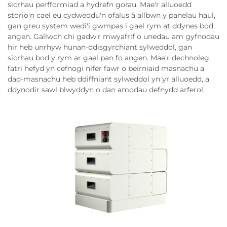
sicrhau perfformiad a hydrefn gorau. Mae'r alluoedd
storio'n cael eu cydweddu'n ofalus â allbwn y panelau haul,
gan greu system wedi'i gwmpas i gael rym at ddynes bod
angen. Gallwch chi gadw'r mwyafrif o unedau am gyfnodau
hir heb unrhyw hunan-ddisgyrchiant sylweddol, gan
sicrhau bod y rym ar gael pan fo angen. Mae'r dechnoleg
fatri hefyd yn cefnogi nifer fawr o beirniaid masnachu a
dad-masnachu heb ddiffniant sylweddol yn yr alluoedd, a
ddynodir sawl blwyddyn o dan amodau defnydd arferol.