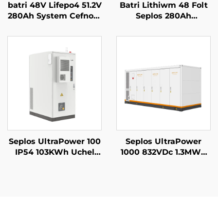
batri 48V Lifepo4 51.2V
Batri Lithiwm 48 Folt
280Ah System Cefnogi
Seplos 280Ah
Batri Mason Syrthiol
Systemau Storio Batri
14kWh Batri Solar
Cartref 51.2V 14kwh
Seplos
Batri Lithiwm Lifepo4
Seplos UltraPower 100
Seplos UltraPower
IP54 103KWh Uchel
1000 832VDc 1.3MWh
Voltedd Batris
Gofal Llyfn Uchel
Gomercial System
Voltedd Batris System
Storio Ynni Microgrids
Storio Ynni
Off Grid BESS
Gwasanaeth
Microgrids BESS