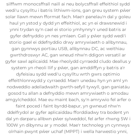
silffwm monocsffrall naill ai neu bolycsffrall effeithiol sydd
wedi'u cysylltu i batris lithiwm-ions, gan greu system pŵer
solar llawn mewn fformat fach. Mae'r panelau'n dal y goleu
haul yn ystod y dydd yn effeithiol, ac yn ei drawsnewid i
ynni trydan sy'n cael ei storio ymhynny'r uned batris ar
gyfer defnyddio yn nes ymlaen. Gall y pŵer sydd wedi'i
storio gael ei ddefnyddio drwy amrywiaeth o allbynnau,
gan gynnwys portiau USB, allbynnau DC, ac weithiau
gwrthdroswyr AC, gan wneud nhw'n ddigon versatil ar
gyfer sawl aplicaidd. Mae rheolydd cyrraedd cludo deallus y
system yn rheoli llif y pŵer, gan amddiffyn y batris a'r
dyfeisiau sydd wedi'u cysylltu wrth gwrs optimio
effeithlonrwydd y cyrraedd. Mae'r unedau hyn yn aml yn
nodweddio adeiladwaith gwrth-sefyll tywyll, gan ganiatáu
gosod tu allan a defnyddio mewn amrywiaeth o amodau
amgylcheddol. Mae eu maint bach, sy'n amrywio fel arfer o
faint poced i faint byrdd-bapur, yn gwneud nhw'n
ddelfrydol ar gyfer aplicaiddau fforddiadwy tra bodent yn
dal yn darparu allbwn pŵer sylweddol, fel arfer rhwng 5W i
100W yn dibynnu ar y model. Mae'r technoleg yn cynnwys
olrhain pwynt pŵer uchaf (MPPT) i wella harwestio ynni,