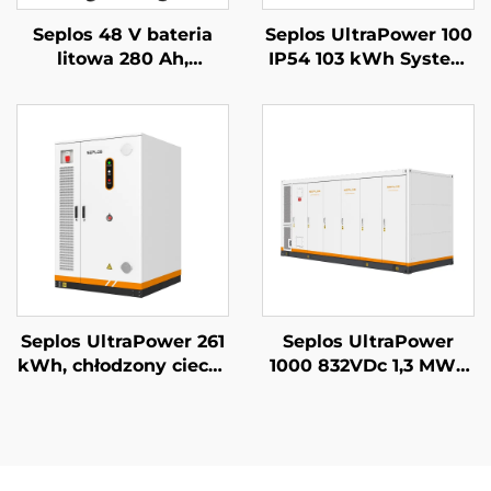
Seplos 48 V bateria
Seplos UltraPower 100
litowa 280 Ah,
IP54 103 kWh System
systemy
magazynowania
magazynowania
energii komercyjnej z
energii dla domu, 51,2
baterią wysokiego
V 14 kWh, bateria
napięcia Mikrosieci
litowo-żelazowo-
Off-Grid BESS
fosforanowa (LiFePO4)
Seplos UltraPower 261
Seplos UltraPower
kWh, chłodzony cieczą
1000 832VDc 1,3 MWh
system BESS
System
wysokiego napięcia |
magazynowania
Wyjście 832 Vdc,
energii z baterią
stopień ochrony IP65,
wysokiego napięcia z
inteligentne
chłodzeniem