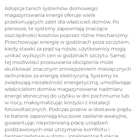
zarządzanie termiczne
cieczowym Mikrosieci
Adopcja tanich systemów domowego
dla przemysłowych
BESS
magazynowania energii oferuje wiele
systemów
przekonujących zalet dla właścicieli domów. Po
magazynowania
pierwsze, te systemy zapewniają znaczące
energii w
oszczędności kosztów poprzez różne mechanizmy.
mikrosieciach
Przechowując energię w godzinach poza szczytem,
kiedy stawki za prąd są niższe, użytkownicy mogą
unikać wyższych cen w godzinach szczytu. Samej
tej możliwości przesuwania obciążenia może
skutkować znacznym zmniejszeniem miesięcznych
rachunków za energię elektryczną. Systemy te
zwiększają niezależność energetyczną, umożliwiając
właścicielom domów magazynowanie nadmiaru
energii słonecznej do użytku w dni pochmurne lub
w nocy, maksymalizując korzyści z instalacji
fotowoltaicznych. Podczas przerw w dostawie prądu
te baterie zapewniają kluczowe zasilanie awaryjne,
gwarantując nieprzerwaną pracę urządzeń
podstawowych oraz utrzymanie komfortu i
bezpieczeństwa w domu. Inteligentne funkcje