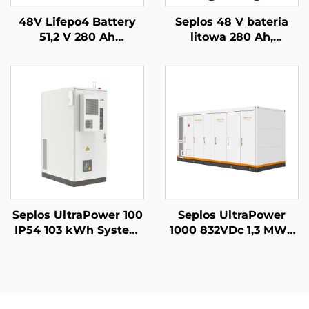
48V Lifepo4 Battery
Seplos 48 V bateria
51,2 V 280 Ah
litowa 280 Ah,
układalny system
systemy
zasilania awaryjnego
magazynowania
baterią Mason 14 kWh
energii dla domu, 51,2
bateria słoneczna
V 14 kWh, bateria
Seplos
litowo-żelazowo-
fosforanowa (LiFePO4)
Seplos UltraPower 100
Seplos UltraPower
IP54 103 kWh System
1000 832VDc 1,3 MWh
magazynowania
System
energii komercyjnej z
magazynowania
baterią wysokiego
energii z baterią
napięcia Mikrosieci
wysokiego napięcia z
Off-Grid BESS
chłodzeniem