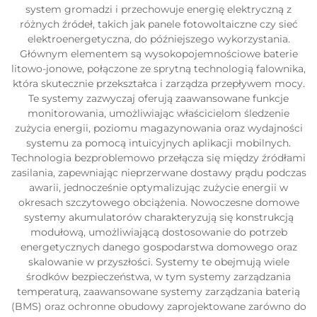
system gromadzi i przechowuje energię elektryczną z
różnych źródeł, takich jak panele fotowoltaiczne czy sieć
elektroenergetyczna, do późniejszego wykorzystania.
Głównym elementem są wysokopojemnościowe baterie
litowo-jonowe, połączone ze sprytną technologią falownika,
która skutecznie przekształca i zarządza przepływem mocy.
Te systemy zazwyczaj oferują zaawansowane funkcje
monitorowania, umożliwiając właścicielom śledzenie
zużycia energii, poziomu magazynowania oraz wydajności
systemu za pomocą intuicyjnych aplikacji mobilnych.
Technologia bezproblemowo przełącza się między źródłami
zasilania, zapewniając nieprzerwane dostawy prądu podczas
awarii, jednocześnie optymalizując zużycie energii w
okresach szczytowego obciążenia. Nowoczesne domowe
systemy akumulatorów charakteryzują się konstrukcją
modułową, umożliwiającą dostosowanie do potrzeb
energetycznych danego gospodarstwa domowego oraz
skalowanie w przyszłości. Systemy te obejmują wiele
środków bezpieczeństwa, w tym systemy zarządzania
temperaturą, zaawansowane systemy zarządzania baterią
(BMS) oraz ochronne obudowy zaprojektowane zarówno do