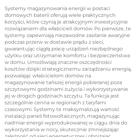
cieczowym Mikrosieci
Systemy magazynowania energii w postaci
BESS
domowych baterii oferują wiele praktycznych
korzyści, które czynią je atrakcyjnym inwestycyjnie
rozwiązaniem dla właścicieli domów. Po pierwsze, te
systemy zapewniają niezawodne zasilanie awaryjne
podczas przerw w dostawie prądu z sieci,
gwarantując ciągłą pracę urządzeń niezbędnego
użytku oraz utrzymanie komfortu i bezpieczeństwa
w domu. Umożliwiają znaczne oszczędności
kosztów dzięki strategicznemu zarządzaniu energią,
pozwalając właścicielom domów na
magazynowanie tańszej energii pobieranej poza
szczytowymi godzinami zużycia i wykorzystywanie
jej w drogich godzinach szczytu. Ta funkcja jest
szczególnie cenna w regionach z taryfami
czasowymi. Systemy te maksymalizują wartość
instalacji paneli fotowoltaicznych, magazynując
nadmiar energii wyprodukowanej w ciągu dnia do
wykorzystania w nocy, skutecznie zmniejszając
zależność od sieci energetycznej i obniżając