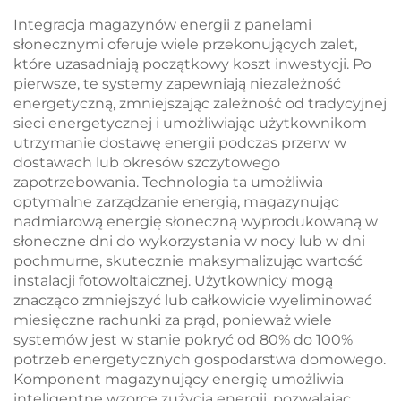
zarządzanie termiczne
cieczowym Mikrosieci
Integracja magazynów energii z panelami
dla przemysłowych
BESS
słonecznymi oferuje wiele przekonujących zalet,
systemów
które uzasadniają początkowy koszt inwestycji. Po
magazynowania
pierwsze, te systemy zapewniają niezależność
energii w
energetyczną, zmniejszając zależność od tradycyjnej
mikrosieciach
sieci energetycznej i umożliwiając użytkownikom
utrzymanie dostawę energii podczas przerw w
dostawach lub okresów szczytowego
zapotrzebowania. Technologia ta umożliwia
optymalne zarządzanie energią, magazynując
nadmiarową energię słoneczną wyprodukowaną w
słoneczne dni do wykorzystania w nocy lub w dni
pochmurne, skutecznie maksymalizując wartość
instalacji fotowoltaicznej. Użytkownicy mogą
znacząco zmniejszyć lub całkowicie wyeliminować
miesięczne rachunki za prąd, ponieważ wiele
systemów jest w stanie pokryć od 80% do 100%
potrzeb energetycznych gospodarstwa domowego.
Komponent magazynujący energię umożliwia
inteligentne wzorce zużycia energii, pozwalając