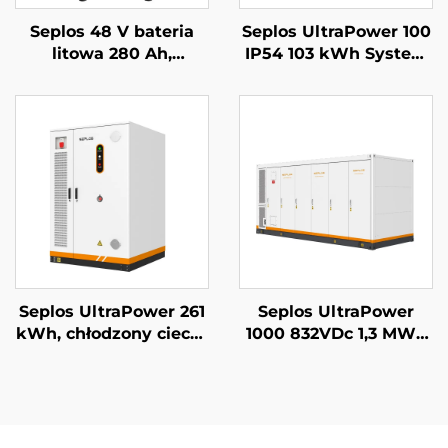
Seplos 48 V bateria
Seplos UltraPower 100
litowa 280 Ah,
IP54 103 kWh System
systemy
magazynowania
magazynowania
energii komercyjnej z
energii dla domu, 51,2
baterią wysokiego
V 14 kWh, bateria
napięcia Mikrosieci
litowo-żelazowo-
Off-Grid BESS
fosforanowa (LiFePO4)
Seplos UltraPower 261
Seplos UltraPower
kWh, chłodzony cieczą
1000 832VDc 1,3 MWh
system BESS
System
wysokiego napięcia |
magazynowania
Wyjście 832 Vdc,
energii z baterią
stopień ochrony IP65,
wysokiego napięcia z
inteligentne
chłodzeniem