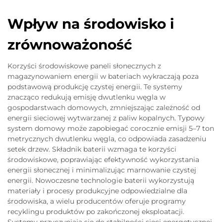
Wpływ na środowisko i
zrównoważoność
Korzyści środowiskowe paneli słonecznych z
magazynowaniem energii w bateriach wykraczają poza
podstawową produkcję czystej energii. Te systemy
znacząco redukują emisję dwutlenku węgla w
gospodarstwach domowych, zmniejszając zależność od
energii sieciowej wytwarzanej z paliw kopalnych. Typowy
system domowy może zapobiegać corocznie emisji 5–7 ton
metrycznych dwutlenku węgla, co odpowiada zasadzeniu
setek drzew. Składnik baterii wzmaga te korzyści
środowiskowe, poprawiając efektywność wykorzystania
energii słonecznej i minimalizując marnowanie czystej
energii. Nowoczesne technologie baterii wykorzystują
materiały i procesy produkcyjne odpowiedzialne dla
środowiska, a wielu producentów oferuje programy
recyklingu produktów po zakończonej eksploatacji.
Systemy przyczyniają się do stabilności sieci energetycznej,