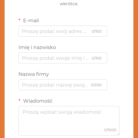
wkrótce.
E-mail
0/100
Imię i nazwisko
0/100
Nazwa firmy
0/200
Wiadomość
0/1000