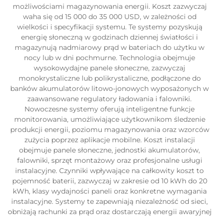
możliwościami magazynowania energii. Koszt zazwyczaj
waha się od 15 000 do 35 000 USD, w zależności od
wielkości i specyfikacji systemu. Te systemy pozyskują
energię słoneczną w godzinach dziennej światłości i
magazynują nadmiarowy prąd w bateriach do użytku w
nocy lub w dni pochmurne. Technologia obejmuje
wysokowydajne panele słoneczne, zazwyczaj
monokrystaliczne lub polikrystaliczne, podłączone do
banków akumulatorów litowo-jonowych wyposażonych w
zaawansowane regulatory ładowania i falowniki.
Nowoczesne systemy oferują inteligentne funkcje
monitorowania, umożliwiające użytkownikom śledzenie
produkcji energii, poziomu magazynowania oraz wzorców
zużycia poprzez aplikacje mobilne. Koszt instalacji
obejmuje panele słoneczne, jednostki akumulatorów,
falowniki, sprzęt montażowy oraz profesjonalne usługi
instalacyjne. Czynniki wpływające na całkowity koszt to
pojemność baterii, zazwyczaj w zakresie od 10 kWh do 20
kWh, klasy wydajności paneli oraz konkretne wymagania
instalacyjne. Systemy te zapewniają niezależność od sieci,
obniżają rachunki za prąd oraz dostarczają energii awaryjnej