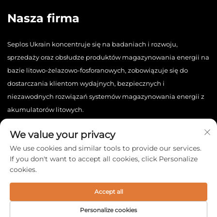
Nasza firma
Seplos Ukrain koncentruje się na badaniach i rozwoju,
sprzedaży oraz obsłudze produktów magazynowania energii na
bazie litowo-żelazowo-fosforanowych, zobowiązuje się do
dostarczania klientom wydajnych, bezpiecznych i
niezawodnych rozwiązań systemów magazynowania energii z
akumulatorów litowych.
We value your privacy
We use cookies and similar tools to provide our services.
If you don't want to accept all cookies, click Personalize
cookies.
Copyright © 2025 China Seplos Ukrain Technology Co., Ltd.
Wszelkie prawa zastrzeżone. -
Polityka prywatności
Accept all
Personalize cookies