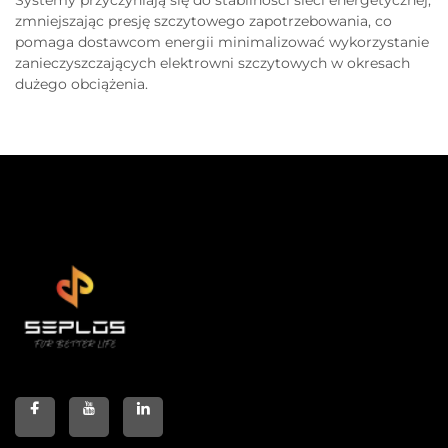
zmniejszając presję szczytowego zapotrzebowania, co
pomaga dostawcom energii minimalizować wykorzystanie
zanieczyszczających elektrowni szczytowych w okresach
dużego obciążenia.