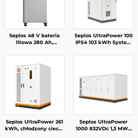
Seplos 48 V bateria
Seplos UltraPower 100
litowa 280 Ah,
IP54 103 kWh System
systemy
magazynowania
magazynowania
energii komercyjnej z
energii dla domu, 51,2
baterią wysokiego
V 14 kWh, bateria
napięcia Mikrosieci
litowo-żelazowo-
Off-Grid BESS
fosforanowa (LiFePO4)
Seplos UltraPower 261
Seplos UltraPower
kWh, chłodzony cieczą
1000 832VDc 1,3 MWh
system BESS
System