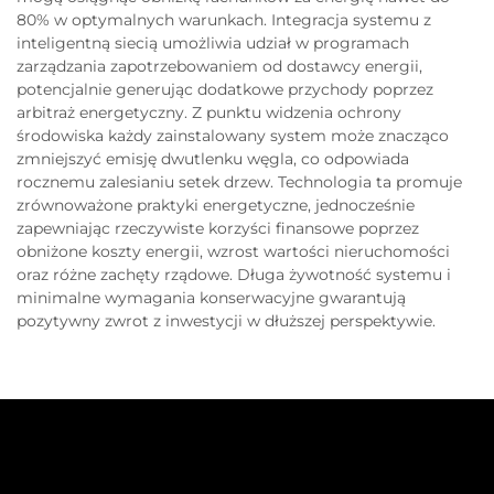
80% w optymalnych warunkach. Integracja systemu z
inteligentną siecią umożliwia udział w programach
zarządzania zapotrzebowaniem od dostawcy energii,
potencjalnie generując dodatkowe przychody poprzez
arbitraż energetyczny. Z punktu widzenia ochrony
środowiska każdy zainstalowany system może znacząco
zmniejszyć emisję dwutlenku węgla, co odpowiada
rocznemu zalesianiu setek drzew. Technologia ta promuje
zrównoważone praktyki energetyczne, jednocześnie
zapewniając rzeczywiste korzyści finansowe poprzez
obniżone koszty energii, wzrost wartości nieruchomości
oraz różne zachęty rządowe. Długa żywotność systemu i
minimalne wymagania konserwacyjne gwarantują
pozytywny zwrot z inwestycji w dłuższej perspektywie.