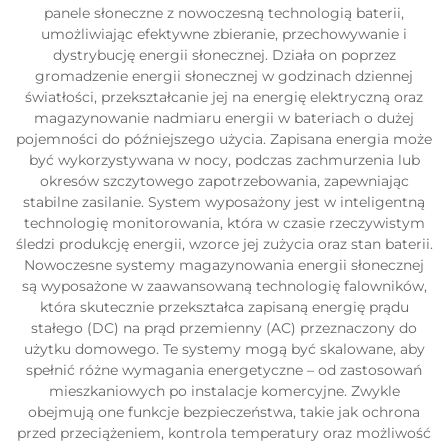
panele słoneczne z nowoczesną technologią baterii,
umożliwiając efektywne zbieranie, przechowywanie i
dystrybucję energii słonecznej. Działa on poprzez
gromadzenie energii słonecznej w godzinach dziennej
światłości, przekształcanie jej na energię elektryczną oraz
magazynowanie nadmiaru energii w bateriach o dużej
pojemności do późniejszego użycia. Zapisana energia może
być wykorzystywana w nocy, podczas zachmurzenia lub
okresów szczytowego zapotrzebowania, zapewniając
stabilne zasilanie. System wyposażony jest w inteligentną
technologię monitorowania, która w czasie rzeczywistym
śledzi produkcję energii, wzorce jej zużycia oraz stan baterii.
Nowoczesne systemy magazynowania energii słonecznej
są wyposażone w zaawansowaną technologię falowników,
która skutecznie przekształca zapisaną energię prądu
stałego (DC) na prąd przemienny (AC) przeznaczony do
użytku domowego. Te systemy mogą być skalowane, aby
spełnić różne wymagania energetyczne – od zastosowań
mieszkaniowych po instalacje komercyjne. Zwykle
obejmują one funkcje bezpieczeństwa, takie jak ochrona
przed przeciążeniem, kontrola temperatury oraz możliwość