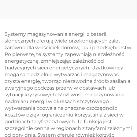
wysokiego napięcia |
magazynowania
Wyjście 832 Vdc,
energii z baterią
stopień ochrony IP65,
wysokiego napięcia z
inteligentne
chłodzeniem
zarządzanie termiczne
cieczowym Mikrosieci
Systemy magazynowania energii z baterii
dla przemysłowych
BESS
słonecznych oferują wiele przekonujących zalet
systemów
zarówno dla właścicieli domów, jak i przedsiębiorstw.
magazynowania
Po pierwsze, te systemy zapewniają niezależność
energii w
energetyczną, zmniejszając zależność od
mikrosieciach
tradycyjnych sieci energetycznych. Użytkownicy
mogą samodzielnie wytwarzać i magazynować
czystą energię, tworząc niezawodne źródło zasilania
awaryjnego podczas przerw w dostawach lub
sytuacji kryzysowych. Możliwość magazynowania
nadmiaru energii w okresach szczytowego
wytwarzania pozwala na znaczne oszczędności
kosztów dzięki ograniczeniu korzystania z sieci w
godzinach taryf szczytowych. Ta funkcja jest
szczególnie cenna w regionach z taryfami zależnymi
od pory dnia. System oferuje również korzyści