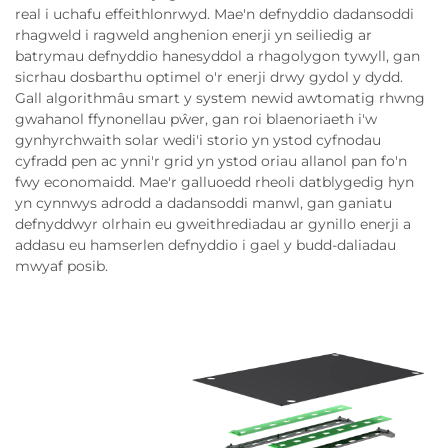
real i uchafu effeithlonrwyd. Mae'n defnyddio dadansoddi
rhagweld i ragweld anghenion enerji yn seiliedig ar
batrymau defnyddio hanesyddol a rhagolygon tywyll, gan
sicrhau dosbarthu optimel o'r enerji drwy gydol y dydd.
Gall algorithmâu smart y system newid awtomatig rhwng
gwahanol ffynonellau pŵer, gan roi blaenoriaeth i'w
gynhyrchwaith solar wedi'i storio yn ystod cyfnodau
cyfradd pen ac ynni'r grid yn ystod oriau allanol pan fo'n
fwy economaidd. Mae'r galluoedd rheoli datblygedig hyn
yn cynnwys adrodd a dadansoddi manwl, gan ganiatu
defnyddwyr olrhain eu gweithrediadau ar gynillo enerji a
addasu eu hamserlen defnyddio i gael y budd-daliadau
mwyaf posib.