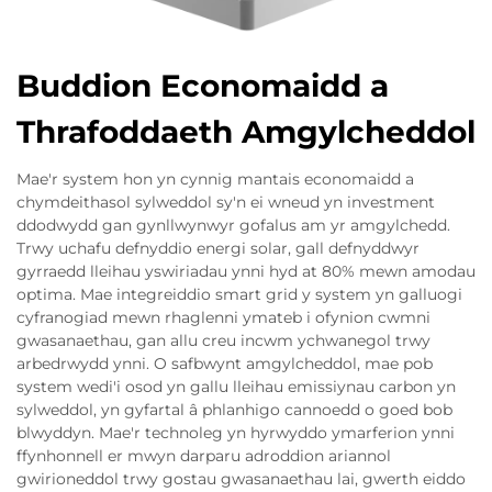
Buddion Economaidd a
Thrafoddaeth Amgylcheddol
Mae'r system hon yn cynnig mantais economaidd a
chymdeithasol sylweddol sy'n ei wneud yn investment
ddodwydd gan gynllwynwyr gofalus am yr amgylchedd.
Trwy uchafu defnyddio energi solar, gall defnyddwyr
gyrraedd lleihau yswiriadau ynni hyd at 80% mewn amodau
optima. Mae integreiddio smart grid y system yn galluogi
cyfranogiad mewn rhaglenni ymateb i ofynion cwmni
gwasanaethau, gan allu creu incwm ychwanegol trwy
arbedrwydd ynni. O safbwynt amgylcheddol, mae pob
system wedi'i osod yn gallu lleihau emissiynau carbon yn
sylweddol, yn gyfartal â phlanhigo cannoedd o goed bob
blwyddyn. Mae'r technoleg yn hyrwyddo ymarferion ynni
ffynhonnell er mwyn darparu adroddion ariannol
gwirioneddol trwy gostau gwasanaethau lai, gwerth eiddo