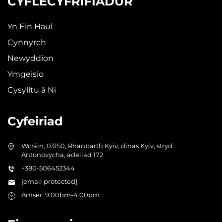
CYFLECYFRIFIADUR
Yn Ein Haul
Cynnyrch
Newyddion
Ymgeisio
Cysylltu â Ni
Cyfeiriad
Wcráin, 03150, Rhanbarth Kyiv, dinas Kyiv, stryd
Antonovycha, adeilad 172
+380-506452344
[email protected]
Amser: 9.00bm-4.00pm