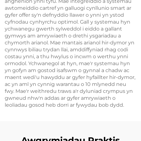
anghenion ynni tyfu. Mae integreiddio â systemau
awtomeiddio cartref yn galluogi cynllunio smart ar
gyfer offer sy'n defnyddio llawer o ynni yn ystod
cyfnodau cynhyrchu optimol. Gall y systemau hyn
ychwanegu gwerth sylweddol i eiddo a gallant
gymwys am amrywiaeth o drethi ysgariadau a
chymorth arianol. Mae mantais arianol hir-dymor yn
cynnwys biliau trydan llai, amddiffyniad rhag codi
costau ynni, a thu hwylus o incwm o werthu ynni
ormodol. Ychwanegol at hyn, mae'r systemau hyn
yn gofyn am gostod isafswm o gynnal a chadw ac
maent wedi'u hawyddu ar gyfer hyfaillter hir-dymor,
ac yn aml yn cynnig warantau o 10 mlynedd neu
fwy. Mae'r weithredu traws a'r dyluniad crympus yn
gwneud nhw'n addas ar gyfer amrywiaeth o
leoliadau gosod heb dorri ar fywydau bob dydd.
Awgrymiadau Praktis