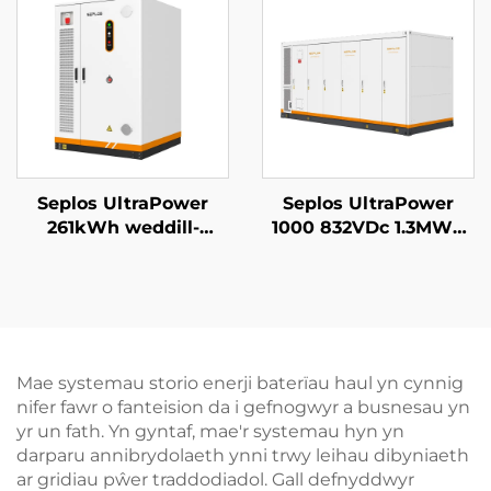
Off Grid BESS
Seplos UltraPower
Seplos UltraPower
261kWh weddill-
1000 832VDc 1.3MWh
coelwyd Uchel Voltedd
Gofal Llyfn Uchel
BESS | 832Vdc Allbwn,
Voltedd Batris System
Arddangosfa IP65,
Storio Ynni
Rheoli Thêrmyl Smart
Gwasanaeth
ar gyfer Microgrids
Microgrids BESS
Storio Ynni Diwydiant
Mae systemau storio enerji baterïau haul yn cynnig
nifer fawr o fanteision da i gefnogwyr a busnesau yn
yr un fath. Yn gyntaf, mae'r systemau hyn yn
darparu annibrydolaeth ynni trwy leihau dibyniaeth
ar gridiau pŵer traddodiadol. Gall defnyddwyr