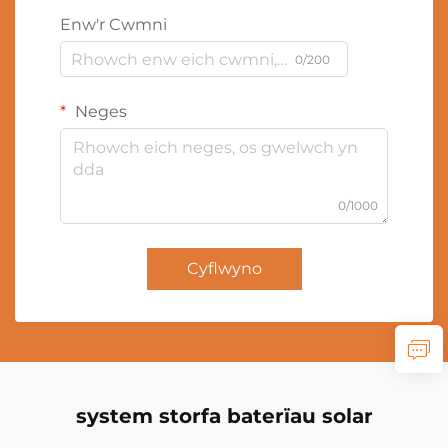
Enw'r Cwmni
0/200
Neges
0/1000
Cyflwyno
system storfa baterïau solar