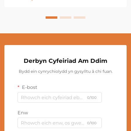
Derbyn Cyfeiriad Am Ddim
Bydd ein cynrychiolydd yn gysylltu â chi fuan.
E-bost
0/100
Enw
0/100