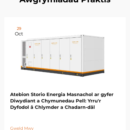
29
Oct
Atebion Storio Energia Masnachol ar gyfer
Diwydiant a Chymunedau Pell: Yrru'r
Dyfodol â Chlymder a Chadarn-dâl
Gweld Mwy