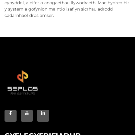
cynyddol, a nifer o anogaethau llywodraeth. Mae hydred hir
y system a gofynion maintio isaf yn sicrhau adrodd
cadarnhaol dros amser.