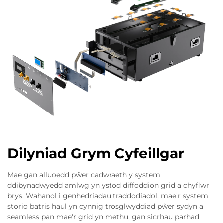
Dilyniad Grym Cyfeillgar
Mae gan alluoedd pŵer cadwraeth y system
ddibynadwyedd amlwg yn ystod diffoddion grid a chyflwr
brys. Wahanol i genhedriadau traddodiadol, mae'r system
storio batris haul yn cynnig trosglwyddiad pŵer sydyn a
seamless pan mae'r grid yn methu, gan sicrhau parhad