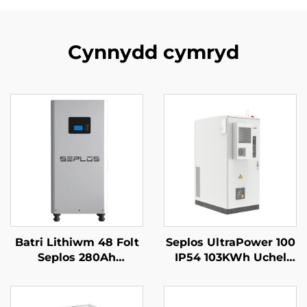
Cynnydd cymryd
Batri Lithiwm 48 Folt
Seplos UltraPower 100
Seplos 280Ah
IP54 103KWh Uchel
Systemau Storio Batri
Voltedd Batris
Cartref 51.2V 14kwh
Gomercial System
Batri Lithiwm Lifepo4
Storio Ynni Microgrids