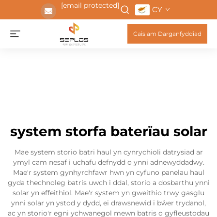
[email protected]
CY
Cais am Darganfyddiad
system storfa baterïau solar
Mae system storio batri haul yn cynrychioli datrysiad ar
ymyl cam nesaf i uchafu defnydd o ynni adnewyddadwy.
Mae'r system gynhyrchfawr hwn yn cyfuno panelau haul
gyda thechnoleg batris uwch i ddal, storio a dosbarthu ynni
solar yn effeithiol. Mae'r system yn gweithio trwy gasglu
ynni solar yn ystod y dydd, ei drawsnewid i bŵer trydanol,
ac yn storio'r egni ychwanegol mewn batris o gyfleustodau