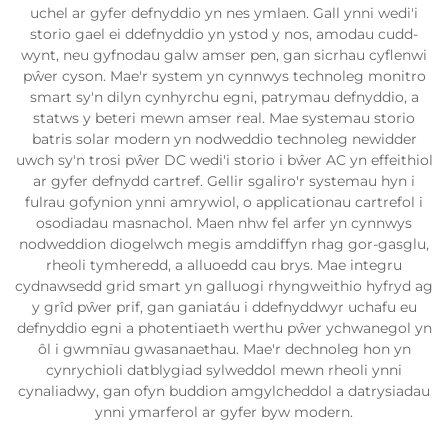
uchel ar gyfer defnyddio yn nes ymlaen. Gall ynni wedi'i
storio gael ei ddefnyddio yn ystod y nos, amodau cudd-
wynt, neu gyfnodau galw amser pen, gan sicrhau cyflenwi
pŵer cyson. Mae'r system yn cynnwys technoleg monitro
smart sy'n dilyn cynhyrchu egni, patrymau defnyddio, a
statws y beteri mewn amser real. Mae systemau storio
batris solar modern yn nodweddio technoleg newidder
uwch sy'n trosi pŵer DC wedi'i storio i bŵer AC yn effeithiol
ar gyfer defnydd cartref. Gellir sgaliro'r systemau hyn i
fulrau gofynion ynni amrywiol, o applicationau cartrefol i
osodiadau masnachol. Maen nhw fel arfer yn cynnwys
nodweddion diogelwch megis amddiffyn rhag gor-gasglu,
rheoli tymheredd, a alluoedd cau brys. Mae integru
cydnawsedd grid smart yn galluogi rhyngweithio hyfryd ag
y grîd pŵer prif, gan ganiatáu i ddefnyddwyr uchafu eu
defnyddio egni a photentiaeth werthu pŵer ychwanegol yn
ôl i gwmnïau gwasanaethau. Mae'r dechnoleg hon yn
cynrychioli datblygiad sylweddol mewn rheoli ynni
cynaliadwy, gan ofyn buddion amgylcheddol a datrysiadau
ynni ymarferol ar gyfer byw modern.