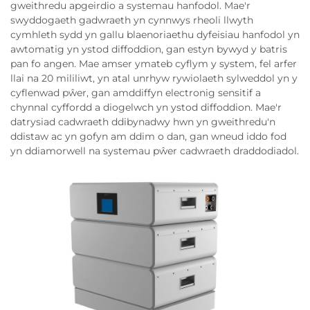
gweithredu apgeirdio a systemau hanfodol. Mae'r
swyddogaeth gadwraeth yn cynnwys rheoli llwyth
cymhleth sydd yn gallu blaenoriaethu dyfeisiau hanfodol yn
awtomatig yn ystod diffoddion, gan estyn bywyd y batris
pan fo angen. Mae amser ymateb cyflym y system, fel arfer
llai na 20 mililiwt, yn atal unrhyw rywiolaeth sylweddol yn y
cyflenwad pŵer, gan amddiffyn electronig sensitif a
chynnal cyffordd a diogelwch yn ystod diffoddion. Mae'r
datrysiad cadwraeth ddibynadwy hwn yn gweithredu'n
ddistaw ac yn gofyn am ddim o dan, gan wneud iddo fod
yn ddiamorwell na systemau pŵer cadwraeth draddodiadol.