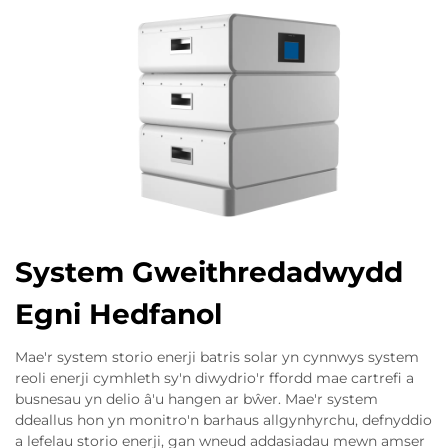
System Gweithredadwydd
Egni Hedfanol
Mae'r system storio enerji batris solar yn cynnwys system
reoli enerji cymhleth sy'n diwydrio'r ffordd mae cartrefi a
busnesau yn delio â'u hangen ar bŵer. Mae'r system
ddeallus hon yn monitro'n barhaus allgynhyrchu, defnyddio
a lefelau storio enerji, gan wneud addasiadau mewn amser