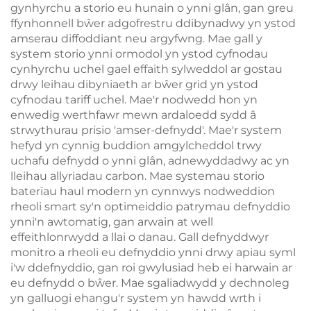
gynhyrchu a storio eu hunain o ynni glân, gan greu
ffynhonnell bŵer adgofrestru ddibynadwy yn ystod
amserau diffoddiant neu argyfwng. Mae gall y
system storio ynni ormodol yn ystod cyfnodau
cynhyrchu uchel gael effaith sylweddol ar gostau
drwy leihau dibyniaeth ar bŵer grid yn ystod
cyfnodau tariff uchel. Mae'r nodwedd hon yn
enwedig werthfawr mewn ardaloedd sydd â
strwythurau prisio 'amser-defnydd'. Mae'r system
hefyd yn cynnig buddion amgylcheddol trwy
uchafu defnydd o ynni glân, adnewyddadwy ac yn
lleihau allyriadau carbon. Mae systemau storio
baterïau haul modern yn cynnwys nodweddion
rheoli smart sy'n optimeiddio patrymau defnyddio
ynni'n awtomatig, gan arwain at well
effeithlonrwydd a llai o danau. Gall defnyddwyr
monitro a rheoli eu defnyddio ynni drwy apiau syml
i'w ddefnyddio, gan roi gwylusiad heb ei harwain ar
eu defnydd o bŵer. Mae sgaliadwydd y dechnoleg
yn galluogi ehangu'r system yn hawdd wrth i