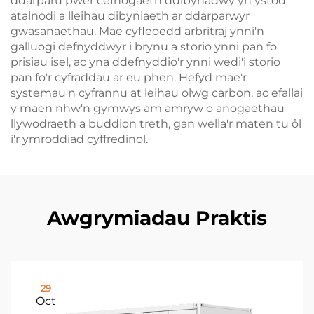
ddarparu pŵer cefnogaeth ddibynadwy yn ystod
atalnodi a lleihau dibyniaeth ar ddarparwyr
gwasanaethau. Mae cyfleoedd arbritraj ynni'n
galluogi defnyddwyr i brynu a storio ynni pan fo
prisiau isel, ac yna ddefnyddio'r ynni wedi'i storio
pan fo'r cyfraddau ar eu phen. Hefyd mae'r
systemau'n cyfrannu at leihau olwg carbon, ac efallai
y maen nhw'n gymwys am amryw o anogaethau
llywodraeth a buddion treth, gan wella'r maten tu ôl
i'r ymroddiad cyffredinol.
Awgrymiadau Praktis
29
Oct