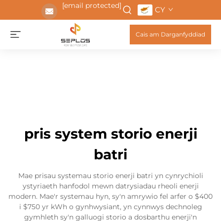
[email protected]
CY
Cais am Darganfyddiad
pris system storio enerji
batri
Mae prisau systemau storio enerji batri yn cynrychioli
ystyriaeth hanfodol mewn datrysiadau rheoli enerji
modern. Mae'r systemau hyn, sy'n amrywio fel arfer o $400
i $750 yr kWh o gynhwysiant, yn cynnwys dechnoleg
gymhleth sy'n galluogi storio a dosbarthu enerji'n