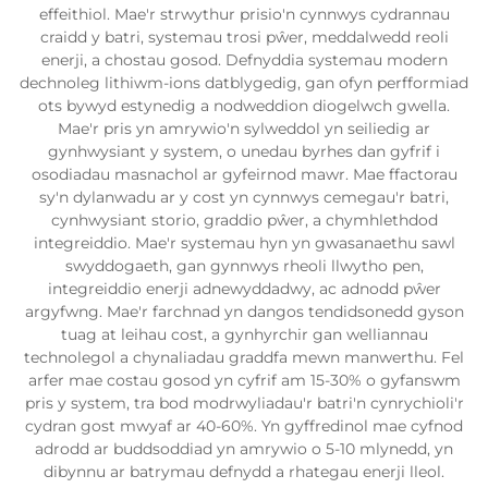
effeithiol. Mae'r strwythur prisio'n cynnwys cydrannau
craidd y batri, systemau trosi pŵer, meddalwedd reoli
enerji, a chostau gosod. Defnyddia systemau modern
dechnoleg lithiwm-ions datblygedig, gan ofyn perfformiad
ots bywyd estynedig a nodweddion diogelwch gwella.
Mae'r pris yn amrywio'n sylweddol yn seiliedig ar
gynhwysiant y system, o unedau byrhes dan gyfrif i
osodiadau masnachol ar gyfeirnod mawr. Mae ffactorau
sy'n dylanwadu ar y cost yn cynnwys cemegau'r batri,
cynhwysiant storio, graddio pŵer, a chymhlethdod
integreiddio. Mae'r systemau hyn yn gwasanaethu sawl
swyddogaeth, gan gynnwys rheoli llwytho pen,
integreiddio enerji adnewyddadwy, ac adnodd pŵer
argyfwng. Mae'r farchnad yn dangos tendidsonedd gyson
tuag at leihau cost, a gynhyrchir gan welliannau
technolegol a chynaliadau graddfa mewn manwerthu. Fel
arfer mae costau gosod yn cyfrif am 15-30% o gyfanswm
pris y system, tra bod modrwyliadau'r batri'n cynrychioli'r
cydran gost mwyaf ar 40-60%. Yn gyffredinol mae cyfnod
adrodd ar buddsoddiad yn amrywio o 5-10 mlynedd, yn
dibynnu ar batrymau defnydd a rhategau enerji lleol.