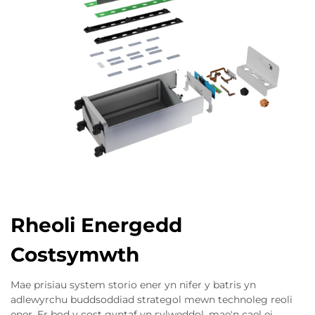
Rheoli Energedd
Costsymwth
Mae prisiau system storio ener yn nifer y batris yn
adlewyrchu buddsoddiad strategol mewn technoleg reoli
ener. Er bod y cost gyntaf yn sylweddol, mae'n cael ei