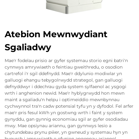
Atebion Mewnwydiant
Sgaliadwy
Mae'r fodelau prisio ar gyfer systemau storio egni batri'n
cynnwys amrywiaeth o feintiau gweithredu, o osodion
cartrefol i'r sgil ddefnydd. Mae'r ddylunio modiwlar yn
galluogi ehangu tebygolrwydd strategol, gan galluogi
defnyddwyr i ddechrau gyda system sylfaenol ac ysgogi
wrth i anghenion newid. Mae'r hyblygrwydd hon mewn
maint a sgaliadu'n helpu i optimeiddio mewnbynnau
cychwynnol tra'n cadw potensial tyfu yn y dyfodol. Fel arfer
mae'r pris fesul kWh yn gostwng wrth i faint y system
gynyddu, gan gynnig economiau sgil ar gyfer osodiadau
mwy. Mae opsiynau ariannu, gan gynnwys lesio a
chytundebau prynu pŵer, yn gwneud y systemau hyn yn
hygyrch i amrywiaeth o ofynion angennau ariannol.