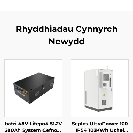
Rhyddhiadau Cynnyrch
Newydd
batri 48V Lifepo4 51.2V
Seplos UltraPower 100
280Ah System Cefnogi
IP54 103KWh Uchel