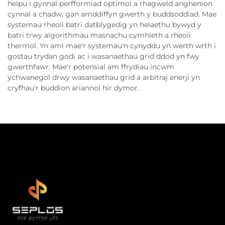
helpu i gynnal perfformiad optimol a rhagweld anghenion
cynnal a chadw, gan amddiffyn gwerth y buddsoddiad. Mae
systemau rheoli batri datblygedig yn helaethu bywyd y
batri trwy algorithmau masnachu cymhleth a rheoli
thermol. Yn aml mae'r systemau'n cynyddu yn werth wrth i
gostau trydan godi ac i wasanaethau grid ddod yn fwy
gwerthfawr. Mae'r potensial am ffrydiau incwm
ychwanegol drwy wasanaethau grid a arbitraj enerji yn
cryfhau'r buddion ariannol hir dymor.