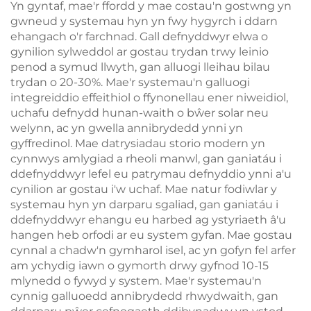
Yn gyntaf, mae'r ffordd y mae costau'n gostwng yn
gwneud y systemau hyn yn fwy hygyrch i ddarn
ehangach o'r farchnad. Gall defnyddwyr elwa o
gynilion sylweddol ar gostau trydan trwy leinio
penod a symud llwyth, gan alluogi lleihau bilau
trydan o 20-30%. Mae'r systemau'n galluogi
integreiddio effeithiol o ffynonellau ener niweidiol,
uchafu defnydd hunan-waith o bŵer solar neu
welynn, ac yn gwella annibrydedd ynni yn
gyffredinol. Mae datrysiadau storio modern yn
cynnwys amlygiad a rheoli manwl, gan ganiatáu i
ddefnyddwyr lefel eu patrymau defnyddio ynni a'u
cynilion ar gostau i'w uchaf. Mae natur fodiwlar y
systemau hyn yn darparu sgaliad, gan ganiatáu i
ddefnyddwyr ehangu eu harbed ag ystyriaeth â'u
hangen heb orfodi ar eu system gyfan. Mae gostau
cynnal a chadw'n gymharol isel, ac yn gofyn fel arfer
am ychydig iawn o gymorth drwy gyfnod 10-15
mlynedd o fywyd y system. Mae'r systemau'n
cynnig galluoedd annibrydedd rhwydwaith, gan