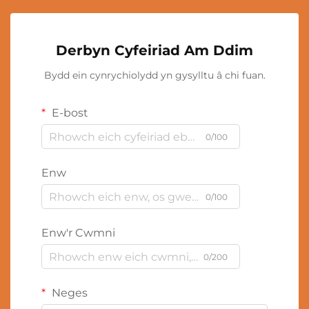
Derbyn Cyfeiriad Am Ddim
Bydd ein cynrychiolydd yn gysylltu â chi fuan.
E-bost
0/100
Enw
0/100
Enw'r Cwmni
0/200
Neges