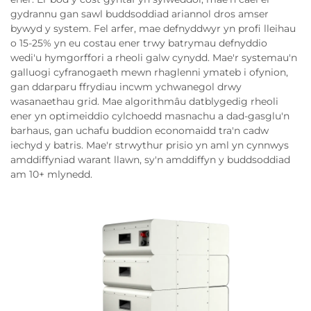
gydrannu gan sawl buddsoddiad ariannol dros amser
bywyd y system. Fel arfer, mae defnyddwyr yn profi lleihau
o 15-25% yn eu costau ener trwy batrymau defnyddio
wedi'u hymgorffori a rheoli galw cynydd. Mae'r systemau'n
galluogi cyfranogaeth mewn rhaglenni ymateb i ofynion,
gan ddarparu ffrydiau incwm ychwanegol drwy
wasanaethau grid. Mae algorithmâu datblygedig rheoli
ener yn optimeiddio cylchoedd masnachu a dad-gasglu'n
barhaus, gan uchafu buddion economaidd tra'n cadw
iechyd y batris. Mae'r strwythur prisio yn aml yn cynnwys
amddiffyniad warant llawn, sy'n amddiffyn y buddsoddiad
am 10+ mlynedd.