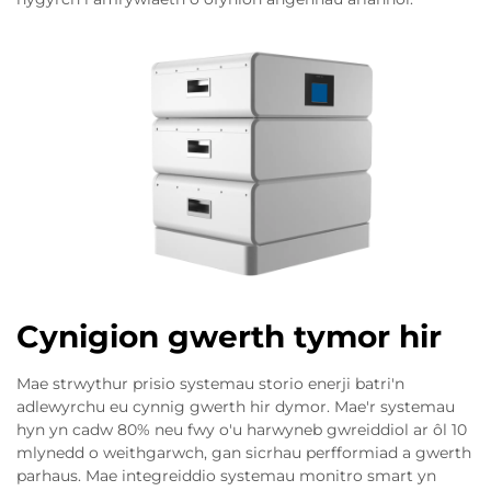
Cynigion gwerth tymor hir
Mae strwythur prisio systemau storio enerji batri'n
adlewyrchu eu cynnig gwerth hir dymor. Mae'r systemau
hyn yn cadw 80% neu fwy o'u harwyneb gwreiddiol ar ôl 10
mlynedd o weithgarwch, gan sicrhau perfformiad a gwerth
parhaus. Mae integreiddio systemau monitro smart yn