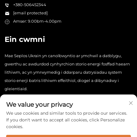
+380-506452344
[email protected]
Amser: 9.00bm-4.00pm
Ein cwmni
Mae Seplos Ukrain yn canolbwyntio ar ymchwil a datblygu,
gwerthu ac awdurdod cynhyrchion storio energi fosffad haearn
lithiwm, ac yn ymrwymedig i ddarparu datrysiadau system
storio enerji batris lithiwm effeithiol, diogel a dibynadwy i
gleientiaid.
We value your privacy
We use cookies and similar tools to provide our services.
If you don't want to accept all cookies, click Personalize
cookies.
Hawlfraint © 2025 China Seplos Ukrain Technology Co., Ltd.