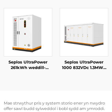
Batri Mason Syrthiol
Voltedd Batris
14kWh Batri Solar
Gomercial System
Seplos
Storio Ynni Microgrids
Off Grid BESS
Seplos UltraPower
Seplos UltraPower
261kWh weddill-
1000 832VDc 1.3MWh
coelwyd Uchel Voltedd
Gofal Llyfn Uchel
BESS | 832Vdc Allbwn,
Voltedd Batris System
Arddangosfa IP65,
Storio Ynni
Rheoli Thêrmyl Smart
Gwasanaeth
ar gyfer Microgrids
Microgrids BESS
Storio Ynni Diwydiant
Mae strwythur pris y system storio ener yn nwydro
offer sawl budd sylweddol i bobl sydd am ymroddi.