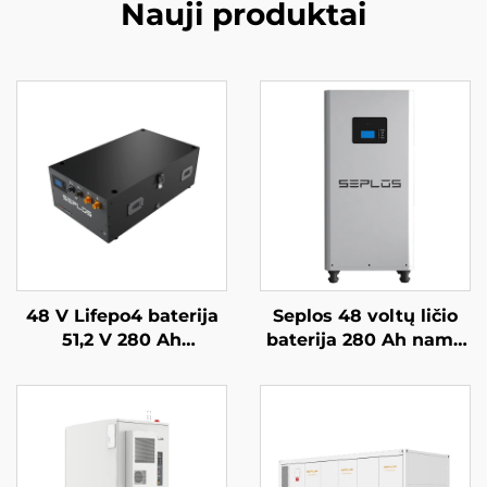
Nauji produktai
48 V Lifepo4 baterija
Seplos 48 voltų ličio
51,2 V 280 Ah
baterija 280 Ah namų
sumontuojama Mason
baterijų kaupimo
atsarginės baterijos
sistemos 51,2 V 14
sistema 14 kWh saulės
kWh ličio Lifepo4
energijos Seplos
baterija
baterija