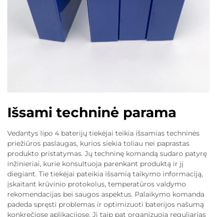
Išsami techninė parama
Vedantys lipo 4 baterijų tiekėjai teikia išsamias techninės
priežiūros paslaugas, kurios siekia toliau nei paprastas
produkto pristatymas. Jų techninę komandą sudaro patyrę
inžinieriai, kurie konsultuoja parenkant produktą ir jį
diegiant. Tie tiekėjai pateikia išsamią taikymo informaciją,
įskaitant krūvinio protokolus, temperatūros valdymo
rekomendacijas bei saugos aspektus. Palaikymo komanda
padeda spręsti problemas ir optimizuoti baterijos našumą
konkrečiose aplikacijose. Ji taip pat organizuoja reguliarias