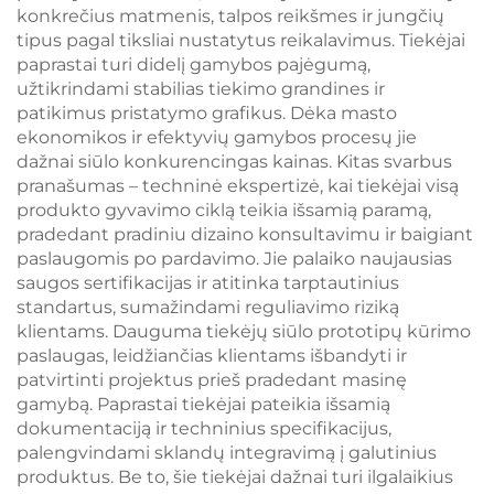
konkrečius matmenis, talpos reikšmes ir jungčių
tipus pagal tiksliai nustatytus reikalavimus. Tiekėjai
paprastai turi didelį gamybos pajėgumą,
užtikrindami stabilias tiekimo grandines ir
patikimus pristatymo grafikus. Dėka masto
ekonomikos ir efektyvių gamybos procesų jie
dažnai siūlo konkurencingas kainas. Kitas svarbus
pranašumas – techninė ekspertizė, kai tiekėjai visą
produkto gyvavimo ciklą teikia išsamią paramą,
pradedant pradiniu dizaino konsultavimu ir baigiant
paslaugomis po pardavimo. Jie palaiko naujausias
saugos sertifikacijas ir atitinka tarptautinius
standartus, sumažindami reguliavimo riziką
klientams. Dauguma tiekėjų siūlo prototipų kūrimo
paslaugas, leidžiančias klientams išbandyti ir
patvirtinti projektus prieš pradedant masinę
gamybą. Paprastai tiekėjai pateikia išsamią
dokumentaciją ir techninius specifikacijus,
palengvindami sklandų integravimą į galutinius
produktus. Be to, šie tiekėjai dažnai turi ilgalaikius