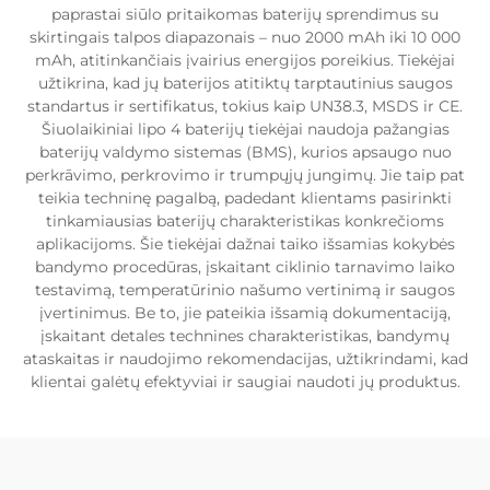
paprastai siūlo pritaikomas baterijų sprendimus su
skirtingais talpos diapazonais – nuo 2000 mAh iki 10 000
mAh, atitinkančiais įvairius energijos poreikius. Tiekėjai
užtikrina, kad jų baterijos atitiktų tarptautinius saugos
standartus ir sertifikatus, tokius kaip UN38.3, MSDS ir CE.
Šiuolaikiniai lipo 4 baterijų tiekėjai naudoja pažangias
baterijų valdymo sistemas (BMS), kurios apsaugo nuo
perkrāvimo, perkrovimo ir trumpųjų jungimų. Jie taip pat
teikia techninę pagalbą, padedant klientams pasirinkti
tinkamiausias baterijų charakteristikas konkrečioms
aplikacijoms. Šie tiekėjai dažnai taiko išsamias kokybės
bandymo procedūras, įskaitant ciklinio tarnavimo laiko
testavimą, temperatūrinio našumo vertinimą ir saugos
įvertinimus. Be to, jie pateikia išsamią dokumentaciją,
įskaitant detales technines charakteristikas, bandymų
ataskaitas ir naudojimo rekomendacijas, užtikrindami, kad
klientai galėtų efektyviai ir saugiai naudoti jų produktus.