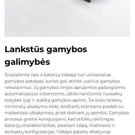
Lankstūs gamybos
galimybės
Šiuolaikiniai lipo 4 baterijų tiekėjai turi universalias
gamybos patalpas, kurios gali atitikti įvairius gamybos
reikalavimus. Jų gamybos linijos aprūpintos pažangiomis
automatizacijos sistemomis, užtikrinančiomis nuoseklų
kokybės lygį ir aukštą gamybos apimtį. Jie siūlo lankstų
minimalų užsakymo kiekį, leidžiantį klientams pradėti su
mažesniais užsakymais, prieš didinant jų apimtis. Gamybos
procesai greitai koreguojami, kad atitiktų skirtingas
baterijų charakteristikas, įskaitant talpą, matmenis ir
kontaktų konfigūracijas. Tiekėjai palaiko efektyvias