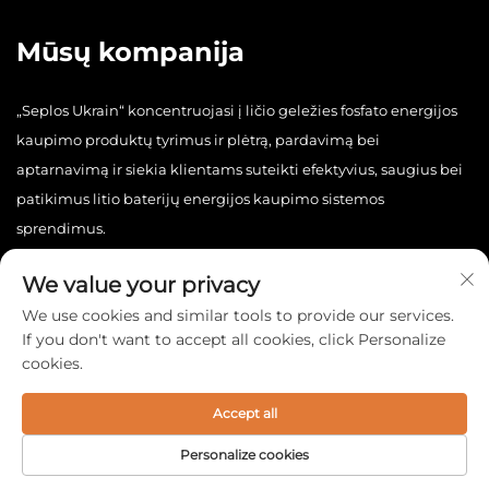
Mūsų kompanija
„Seplos Ukrain“ koncentruojasi į ličio geležies fosfato energijos
kaupimo produktų tyrimus ir plėtrą, pardavimą bei
aptarnavimą ir siekia klientams suteikti efektyvius, saugius bei
patikimus litio baterijų energijos kaupimo sistemos
sprendimus.
We value your privacy
We use cookies and similar tools to provide our services.
If you don't want to accept all cookies, click Personalize
cookies.
Autorių teisės © 2025 „China Seplos Ukrain Technology Co., Ltd.“
Visos teisės saugomos. -
Privatumo politika
Accept all
Personalize cookies