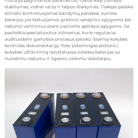
matuoja pagrindinius parametrus, tokius kaip įtampos
stabilumas, vidinė varža ir talpos išlaikymas. Tiekėjai palaiko
klimato kontroliuojamas bandymų patalpas, kuriose
baterijos yra testuojamos greitinio senėjimo sąlygomis bei
našumo vertinimui esant įvairioms aplinkos sąlygoms. Jie
pasitelkia specializuotus inžinierius, kurie reguliariai
audituodami gamybos procesus palaiko išsamią kokybės
kontrolės dokumentaciją. Toks sistemingas požiūris į
kokybės užtikrinimą rezultatuose suteikia baterijas su
nuolatiniu našumu ir ilgesniu veikimo laikotarpiu.