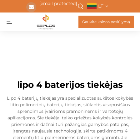
[email protected]
LT
Gaukite kainos pasiūlymą
lipo 4 baterijos tiekėjas
Lipo 4 baterijų tiekėjas yra specializuotas aukštos kokybės
litio polimerinių baterijų tiekėjas, siūlantis visapusiškus
sprendimus įvairioms pramoninėms ir vartotojų
aplikacijoms. Šie tiekėjai taiko griežtas kokybės kontrolės
priemones ir dažnai turi pažangias gamybos patalpas,
įrengtas naujausia technologija, skirta patikimoms 4
elementų litio polimerinėms baterijoms gaminti. Jie