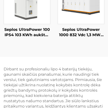
Seplos UltraPower 100
Seplos UltraPower
IP54 103 KWh aukštos
1000 832 Vdc 1,3 MWh
įtampos baterijų
skysčiu aušinama
komercinės energijos
aukštos įtampos
kaupimo sistema,
baterijų energijos
mikrotinklai, be tinklo
kaupimo sistema,
BESS
naudotojų
mikrotinklai, BESS
Dirbant su profesionaliu lipo 4 baterijų tiekėju,
gaunami skaičiūs pranašumai, kurie naudingi tiek
verslui, tiek galutiniams vartotojams. Pirmiausia, šie
tiekėjai užtikrina nuolatinę kokybės kontrolę dėka
griežtų bandymų protokolų ir kokybės kontrolės
priemonių, kad kiekviena baterija atitiktų
nustatytus našumo standartus. Jie siūlo lankstius
pritaikymo variantus, leidžiantys klientams užsakyti