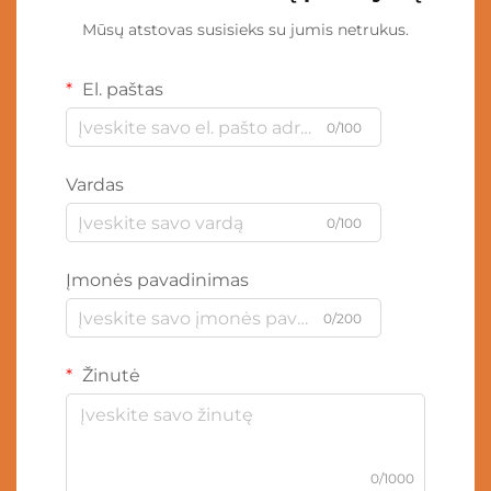
Mūsų atstovas susisieks su jumis netrukus.
El. paštas
0/100
Vardas
0/100
Įmonės pavadinimas
0/200
Žinutė
0/1000