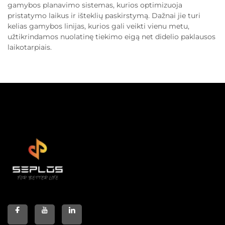
gamybos planavimo sistemas, kurios optimizuoja
pristatymo laikus ir išteklių paskirstymą. Dažnai jie turi
kelias gamybos linijas, kurios gali veikti vienu metu,
užtikrindamos nuolatinę tiekimo eigą net didelio paklausos
laikotarpiais.