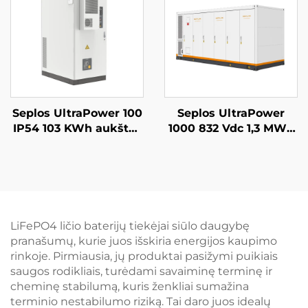
baterija
Seplos UltraPower 100
Seplos UltraPower
IP54 103 KWh aukštos
1000 832 Vdc 1,3 MWh
įtampos baterijų
skysčiu aušinama
komercinės energijos
aukštos įtampos
kaupimo sistema,
baterijų energijos
mikrotinklai, be tinklo
kaupimo sistema,
BESS
naudotojų
mikrotinklai, BESS
LiFePO4 ličio baterijų tiekėjai siūlo daugybę
pranašumų, kurie juos išskiria energijos kaupimo
rinkoje. Pirmiausia, jų produktai pasižymi puikiais
saugos rodikliais, turėdami savaiminę terminę ir
cheminę stabilumą, kuris ženkliai sumažina
terminio nestabilumo riziką. Tai daro juos idealų