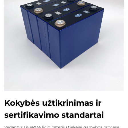
Kokybės užtikrinimas ir
sertifikavimo standartai
Vedantys LiFePO4 ličio baterijų tiekėjai gamybos procese