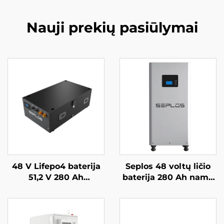
Nauji prekių pasiūlymai
48 V Lifepo4 baterija
Seplos 48 voltų ličio
51,2 V 280 Ah
baterija 280 Ah namų
sumontuojama Mason
baterijų kaupimo
atsarginės baterijos
sistemos 51,2 V 14
sistema 14 kWh saulės
kWh ličio Lifepo4
energijos Seplos
baterija