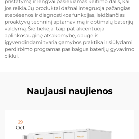
pristatymą ir lengvai pasiekiamas keitimo dalis, kai
jos reikia. Jų produktai dažnai integruoja pažangias
stebėsenos ir diagnostikos funkcijas, leidžiančias
proaktyvų techninį aptarnavimą ir optimalų baterijų
valdymą. Šie tiekėjai taip pat akcentuoja
aplinkosauginę atsakomybę, daugelis
įgyvendindami tvarią gamybos praktiką ir siūlydami
perdirbimo programas pasibaigus baterijų gyvavimo
ciklui.
Naujausi naujienos
29
Oct