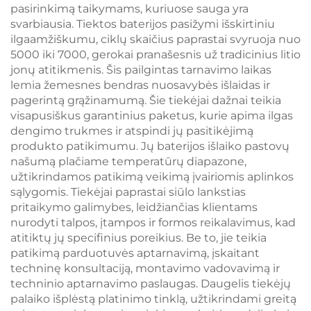
pasirinkimą taikymams, kuriuose sauga yra
svarbiausia. Tiektos baterijos pasižymi išskirtiniu
ilgaamžiškumu, ciklų skaičius paprastai svyruoja nuo
5000 iki 7000, gerokai pranašesnis už tradicinius litio
jonų atitikmenis. Šis pailgintas tarnavimo laikas
lemia žemesnes bendras nuosavybės išlaidas ir
pagerintą grąžinamumą. Šie tiekėjai dažnai teikia
visapusiškus garantinius paketus, kurie apima ilgas
dengimo trukmes ir atspindi jų pasitikėjimą
produkto patikimumu. Jų baterijos išlaiko pastovų
našumą plačiame temperatūrų diapazone,
užtikrindamos patikimą veikimą įvairiomis aplinkos
sąlygomis. Tiekėjai paprastai siūlo lankstias
pritaikymo galimybes, leidžiančias klientams
nurodyti talpos, įtampos ir formos reikalavimus, kad
atitiktų jų specifinius poreikius. Be to, jie teikia
patikimą parduotuvės aptarnavimą, įskaitant
techninę konsultaciją, montavimo vadovavimą ir
techninio aptarnavimo paslaugas. Daugelis tiekėjų
palaiko išplėstą platinimo tinklą, užtikrindami greitą