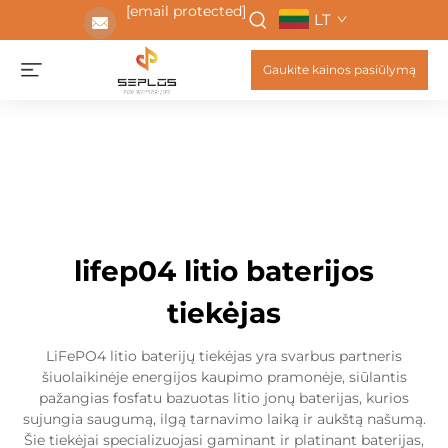
[email protected]
LT
Gaukite kainos pasiūlymą
lifep04 litio baterijos
tiekėjas
LiFePO4 litio baterijų tiekėjas yra svarbus partneris
šiuolaikinėje energijos kaupimo pramonėje, siūlantis
pažangias fosfatu bazuotas litio jonų baterijas, kurios
sujungia saugumą, ilgą tarnavimo laiką ir aukštą našumą.
Šie tiekėjai specializuojasi gaminant ir platinant baterijas,