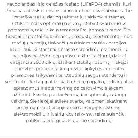
naudojančias litio geležies fosfato (LiFePO4) chemiją, kuri
žinoma dėl išskirtinės terminės ir cheminės stabilumo. Tie
baterijos turi sudėtingas baterijų valdymo sistemas,
užtikrinančias optimalų našumą, stebint svarbiausius
parametrus, tokius kaip temperatūra, įtampa ir srovė. Šie
tiekėjai paprastai siūlo išsamų produktų asortimentą – nuo
mažųjų baterijų, tinkančių buitiniam saulės energijos
kaupimui, iki stambaus masto sprendimų pramonei. Jų
baterijos pasižymi nepaprastu ciklų skaičiumi, dažnai
viršijančiu 5000 ciklų, išlaikant stabilų našumą. Tiekėjai
gamybos procese taiko griežtas kokybės kontrolės
priemones, laikydami tarptautinių saugos standartų ir
sertifikatų. Jie taip pat teikia techninę pagalbą, individualius
sprendimus ir aptarnavimą po pardavimo siekdami
užtikrinti klientų pasitenkinimą bei optimalų baterijų
veikimą. Šie tiekėjai atlieka svarbų vaidmenį skatinant
perėjimą prie atsinaujinančios energijos sistemų,
elektromobilių ir įvairių kitų taikymų, reikalaujančių
patikimų energijos kaupimo sprendimų.