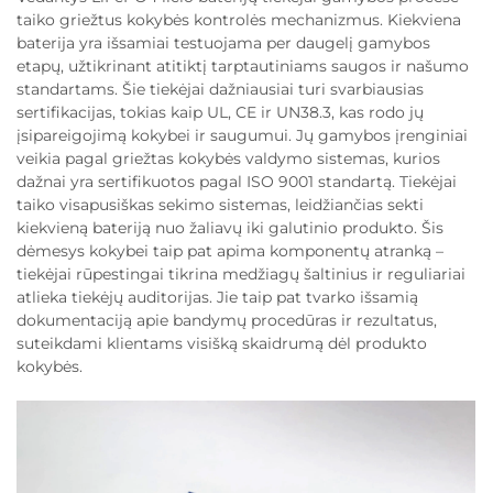
taiko griežtus kokybės kontrolės mechanizmus. Kiekviena
baterija yra išsamiai testuojama per daugelį gamybos
etapų, užtikrinant atitiktį tarptautiniams saugos ir našumo
standartams. Šie tiekėjai dažniausiai turi svarbiausias
sertifikacijas, tokias kaip UL, CE ir UN38.3, kas rodo jų
įsipareigojimą kokybei ir saugumui. Jų gamybos įrenginiai
veikia pagal griežtas kokybės valdymo sistemas, kurios
dažnai yra sertifikuotos pagal ISO 9001 standartą. Tiekėjai
taiko visapusiškas sekimo sistemas, leidžiančias sekti
kiekvieną bateriją nuo žaliavų iki galutinio produkto. Šis
dėmesys kokybei taip pat apima komponentų atranką –
tiekėjai rūpestingai tikrina medžiagų šaltinius ir reguliariai
atlieka tiekėjų auditorijas. Jie taip pat tvarko išsamią
dokumentaciją apie bandymų procedūras ir rezultatus,
suteikdami klientams visišką skaidrumą dėl produkto
kokybės.