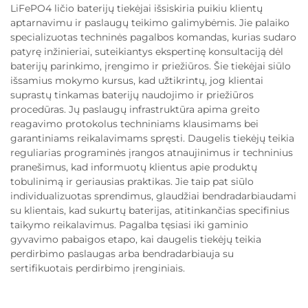
LiFePO4 ličio baterijų tiekėjai išsiskiria puikiu klientų
aptarnavimu ir paslaugų teikimo galimybėmis. Jie palaiko
specializuotas techninės pagalbos komandas, kurias sudaro
patyrę inžinieriai, suteikiantys ekspertinę konsultaciją dėl
baterijų parinkimo, įrengimo ir priežiūros. Šie tiekėjai siūlo
išsamius mokymo kursus, kad užtikrintų, jog klientai
suprastų tinkamas baterijų naudojimo ir priežiūros
procedūras. Jų paslaugų infrastruktūra apima greito
reagavimo protokolus techniniams klausimams bei
garantiniams reikalavimams spręsti. Daugelis tiekėjų teikia
reguliarias programinės įrangos atnaujinimus ir techninius
pranešimus, kad informuotų klientus apie produktų
tobulinimą ir geriausias praktikas. Jie taip pat siūlo
individualizuotas sprendimus, glaudžiai bendradarbiaudami
su klientais, kad sukurtų baterijas, atitinkančias specifinius
taikymo reikalavimus. Pagalba tęsiasi iki gaminio
gyvavimo pabaigos etapo, kai daugelis tiekėjų teikia
perdirbimo paslaugas arba bendradarbiauja su
sertifikuotais perdirbimo įrenginiais.