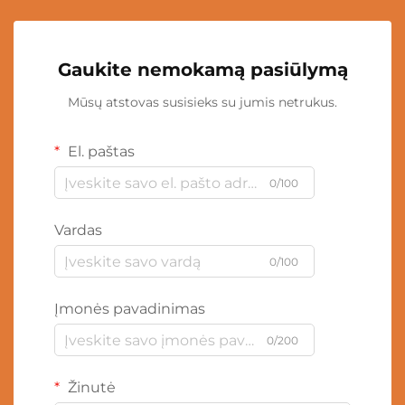
Gaukite nemokamą pasiūlymą
Mūsų atstovas susisieks su jumis netrukus.
El. paštas
0/100
Vardas
0/100
Įmonės pavadinimas
0/200
Žinutė