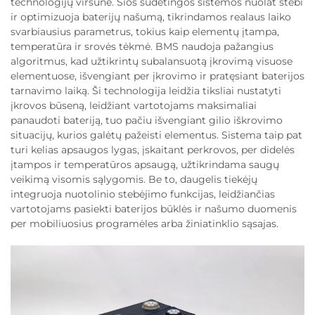
technologijų viršūnė. Šios sudėtingos sistemos nuolat stebi
ir optimizuoja baterijų našumą, tikrindamos realaus laiko
svarbiausius parametrus, tokius kaip elementų įtampa,
temperatūra ir srovės tėkmė. BMS naudoja pažangius
algoritmus, kad užtikrintų subalansuotą įkrovimą visuose
elementuose, išvengiant per įkrovimo ir pratęsiant baterijos
tarnavimo laiką. Ši technologija leidžia tiksliai nustatyti
įkrovos būseną, leidžiant vartotojams maksimaliai
panaudoti bateriją, tuo pačiu išvengiant gilio iškrovimo
situacijų, kurios galėtų pažeisti elementus. Sistema taip pat
turi kelias apsaugos lygas, įskaitant perkrovos, per didelės
įtampos ir temperatūros apsaugą, užtikrindama saugų
veikimą visomis sąlygomis. Be to, daugelis tiekėjų
integruoja nuotolinio stebėjimo funkcijas, leidžiančias
vartotojams pasiekti baterijos būklės ir našumo duomenis
per mobiliuosius programėles arba žiniatinklio sąsajas.