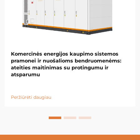
Komercinės energijos kaupimo sistemos
pramonei ir nuošalioms bendruomenėms:
ateities maitinimas su protingumu ir
atsparumu
Peržiūrėti daugiau