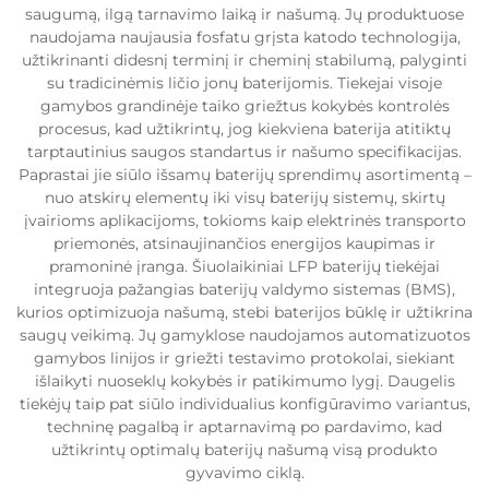
saugumą, ilgą tarnavimo laiką ir našumą. Jų produktuose
naudojama naujausia fosfatu grįsta katodo technologija,
užtikrinanti didesnį terminį ir cheminį stabilumą, palyginti
su tradicinėmis ličio jonų baterijomis. Tiekejai visoje
gamybos grandinėje taiko griežtus kokybės kontrolės
procesus, kad užtikrintų, jog kiekviena baterija atitiktų
tarptautinius saugos standartus ir našumo specifikacijas.
Paprastai jie siūlo išsamų baterijų sprendimų asortimentą –
nuo atskirų elementų iki visų baterijų sistemų, skirtų
įvairioms aplikacijoms, tokioms kaip elektrinės transporto
priemonės, atsinaujinančios energijos kaupimas ir
pramoninė įranga. Šiuolaikiniai LFP baterijų tiekėjai
integruoja pažangias baterijų valdymo sistemas (BMS),
kurios optimizuoja našumą, stebi baterijos būklę ir užtikrina
saugų veikimą. Jų gamyklose naudojamos automatizuotos
gamybos linijos ir griežti testavimo protokolai, siekiant
išlaikyti nuoseklų kokybės ir patikimumo lygį. Daugelis
tiekėjų taip pat siūlo individualius konfigūravimo variantus,
techninę pagalbą ir aptarnavimą po pardavimo, kad
užtikrintų optimalų baterijų našumą visą produkto
gyvavimo ciklą.