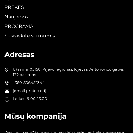
PREKĖS
Naujienos
PROGRAMA
Susisiekite su mumis
Adresas
Ukraina, 03150, Kijevo regionas, Kijevas, Antonovičo gatvė,
172 pastatas
+380-506452344
[email protected]
Laikas: 9.00-16.00
Mūsų kompanija
„Seplos Ukrain“ koncentruojasi į ličio geležies fosfato energijos