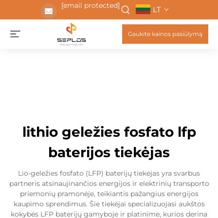
[email protected]
LT
Gaukite kainos pasiūlymą
lithio geležies fosfato lfp
baterijos tiekėjas
Lio-geležies fosfato (LFP) baterijų tiekėjas yra svarbus
partneris atsinaujinančios energijos ir elektrinių transporto
priemonių pramonėje, teikiantis pažangius energijos
kaupimo sprendimus. Šie tiekėjai specializuojasi aukštos
kokybės LFP baterijų gamyboje ir platinime, kurios derina