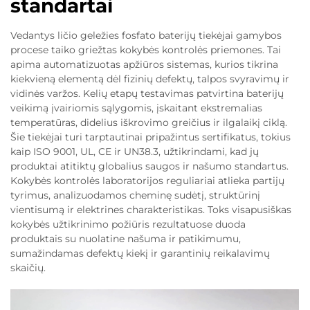
standartai
Vedantys ličio geležies fosfato baterijų tiekėjai gamybos
procese taiko griežtas kokybės kontrolės priemones. Tai
apima automatizuotas apžiūros sistemas, kurios tikrina
kiekvieną elementą dėl fizinių defektų, talpos svyravimų ir
vidinės varžos. Kelių etapų testavimas patvirtina baterijų
veikimą įvairiomis sąlygomis, įskaitant ekstremalias
temperatūras, didelius iškrovimo greičius ir ilgalaikį ciklą.
Šie tiekėjai turi tarptautinai pripažintus sertifikatus, tokius
kaip ISO 9001, UL, CE ir UN38.3, užtikrindami, kad jų
produktai atitiktų globalius saugos ir našumo standartus.
Kokybės kontrolės laboratorijos reguliariai atlieka partijų
tyrimus, analizuodamos cheminę sudėtį, struktūrinį
vientisumą ir elektrines charakteristikas. Toks visapusiškas
kokybės užtikrinimo požiūris rezultatuose duoda
produktais su nuolatine našuma ir patikimumu,
sumažindamas defektų kiekį ir garantinių reikalavimų
skaičių.