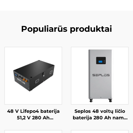
Populiarūs produktai
48 V Lifepo4 baterija
Seplos 48 voltų ličio
51,2 V 280 Ah
baterija 280 Ah namų
sumontuojama Mason
baterijų kaupimo
atsarginės baterijos
sistemos 51,2 V 14