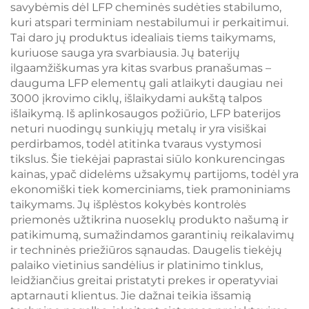
savybėmis dėl LFP cheminės sudėties stabilumo,
kuri atspari terminiam nestabilumui ir perkaitimui.
Tai daro jų produktus idealiais tiems taikymams,
kuriuose sauga yra svarbiausia. Jų baterijų
ilgaamžiškumas yra kitas svarbus pranašumas –
dauguma LFP elementų gali atlaikyti daugiau nei
3000 įkrovimo ciklų, išlaikydami aukštą talpos
išlaikymą. Iš aplinkosaugos požiūrio, LFP baterijos
neturi nuodingų sunkiųjų metalų ir yra visiškai
perdirbamos, todėl atitinka tvaraus vystymosi
tikslus. Šie tiekėjai paprastai siūlo konkurencingas
kainas, ypač didelėms užsakymų partijoms, todėl yra
ekonomiški tiek komerciniams, tiek pramoniniams
taikymams. Jų išplėstos kokybės kontrolės
priemonės užtikrina nuoseklų produkto našumą ir
patikimumą, sumažindamos garantinių reikalavimų
ir techninės priežiūros sąnaudas. Daugelis tiekėjų
palaiko vietinius sandėlius ir platinimo tinklus,
leidžiančius greitai pristatyti prekes ir operatyviai
aptarnauti klientus. Jie dažnai teikia išsamią