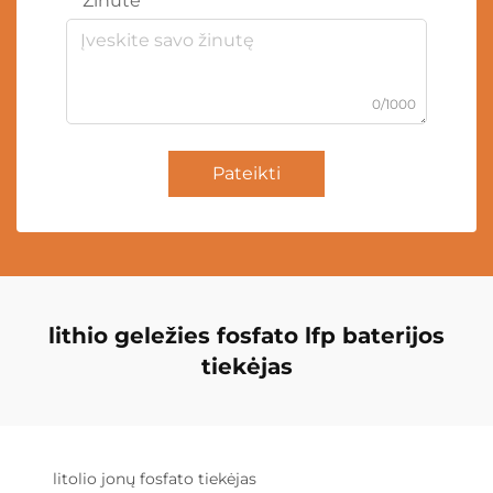
Žinutė
0/1000
Pateikti
lithio geležies fosfato lfp baterijos
tiekėjas
litolio jonų fosfato tiekėjas