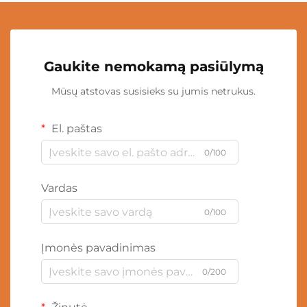
Gaukite nemokamą pasiūlymą
Mūsų atstovas susisieks su jumis netrukus.
El. paštas
0/100
Vardas
0/100
Įmonės pavadinimas
0/200