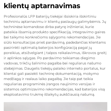
klientų aptarnavimas
Profesionalūs LFP baterijų tiekėjai išsiskiria išskirtiniu
techniniu aptarnavimu ir klientų paslaugų galimybėmis. Jų
techninėse komandose dirba patyrę inžinieriai, kurie
pateikia išsamią produkto specifikaciją, integravimo gaires
bei taikymo konkrečioms sąlygoms rekomendacijas. Jie
siūlo konsultacijas prieš pardavimą, padedančias klientams
pasirinkti optimalią baterijos konfigūraciją pagal jų
poreikius, atsižvelgiant į talpos reikalavimus, iškrovos greitį
ir aplinkos sąlygas. Po pardavimo teikiamas diegimo
vadovas, trikčių šalinimo pagalba bei reguliarus našumo
stebėjimas. Daugelis tiekėjų palaiko interneto portalus, kur
klientai gali pasiekti techninę dokumentaciją, mokymo
medžiagą ir realaus laiko pagalbą. Jie taip pat teikia
reguliarias programinės įrangos naujinimo versijas ir
sistemos optimizavimo rekomendacijas, kad baterijos visą
eksploatavimo trukmę išlaikytų aukščiausią našumą.