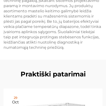
techninę pagalbą, įskaitant sistemos projektavimo
paramą ir montavimo nurodymus. Jų produktų
asortimento mastelio keitimo galimybė leidžia
klientams pradėti su mažesnėmis sistemomis ir
plėsti jas pagal poreikį. Be to, jų baterijos efektyviai
veikia plačiame temperatūrų diapazone, todėl tinka
įvairioms aplinkos sąlygoms. Šiuolaikiniai tiekėjai
taip pat integruoja protingas stebėsenos funkcijas,
leidžiančias atlikti nuotolinę diagnostiką ir
numatomąją techninę priežiūrą.
Praktiški patarimai
29
Oct