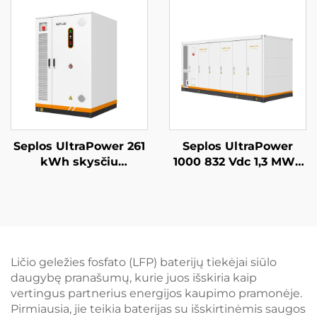
sistema 14 kWh saulės
kWh ličio Lifepo4
energijos Seplos
baterija
baterija
Seplos UltraPower 261
Seplos UltraPower
kWh skysčiu
1000 832 Vdc 1,3 MWh
aušinama aukštos
skysčiu aušinama
įtampos BESS | 832
aukštos įtampos
Vdc išvestis, IP65
baterijų energijos
apsaugos klasė,
kaupimo sistema,
protingoji šiluminio
naudotojų
valdymo sistema
mikrotinklai, BESS
Ličio geležies fosfato (LFP) baterijų tiekėjai siūlo
mikrotinklams,
daugybę pranašumų, kurie juos išskiria kaip
pramonei
vertingus partnerius energijos kaupimo pramonėje.
Pirmiausia, jie teikia baterijas su išskirtinėmis saugos