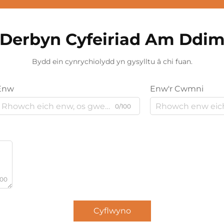
Derbyn Cyfeiriad Am Ddi
Bydd ein cynrychiolydd yn gysylltu â chi fuan.
Enw
Enw'r Cwmni
0/100
000
Cyflwyno