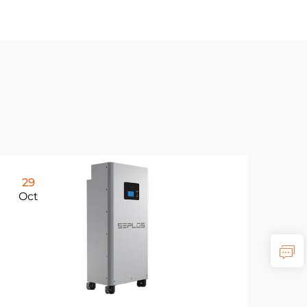
29
Oct