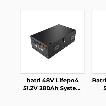
batri 48V Lifepo4
Batr
51.2V 280Ah System
Cefnogi Batri Mason
Sy
Syrthiol 14kWh Batri
Bat