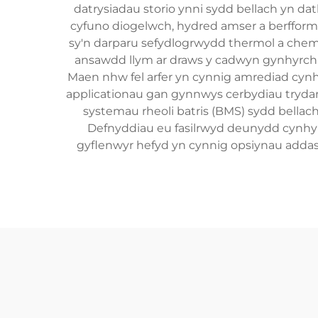
datrysiadau storio ynni sydd bellach yn da
cyfuno diogelwch, hydred amser a berfformi
sy'n darparu sefydlogrwydd thermol a cheme
ansawdd llym ar draws y cadwyn gynhyrchu
Maen nhw fel arfer yn cynnig amrediad cynh
applicationau gan gynnwys cerbydiau trydan
systemau rheoli batris (BMS) sydd bellach
Defnyddiau eu fasilrwyd deunydd cynhyr
gyflenwyr hefyd yn cynnig opsiynau addas