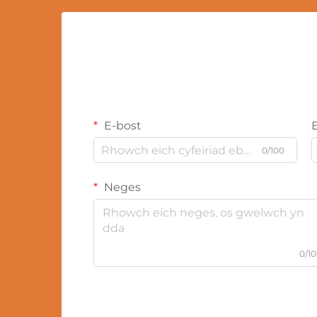
E-bost
0/100
Neges
0/1