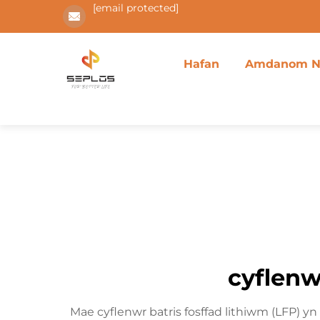
[email protected]
Hafan
Amdanom N
cyflenw
Mae cyflenwr batris fosffad lithiwm (LFP) 