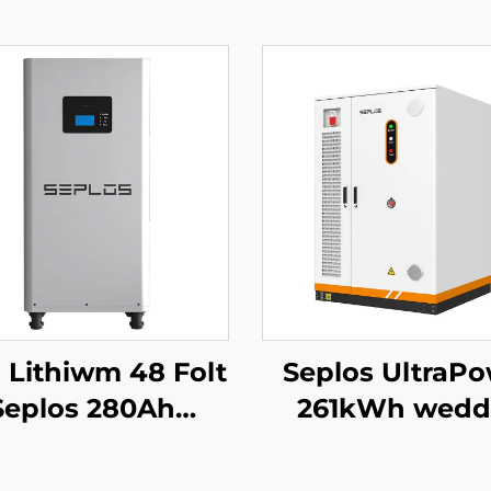
i Lithiwm 48 Folt
Seplos UltraP
Seplos 280Ah
261kWh weddi
stemau Storio
coelwyd Uch
ri Cartref 51.2V
Voltedd BESS