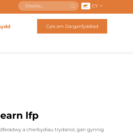
CY
Cais am Darganfyddiad
nydd
earn lfp
adferadwy a cherbydiau trydanol, gan gynnig