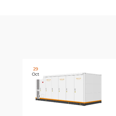
29
Oct