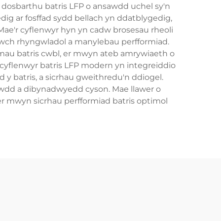
a dosbarthu batris LFP o ansawdd uchel sy'n
ig ar fosffad sydd bellach yn ddatblygedig,
Mae'r cyflenwyr hyn yn cadw brosesau rheoli
lwch rhyngwladol a manylebau perfformiad.
emau batris cwbl, er mwyn ateb amrywiaeth o
cyflenwyr batris LFP modern yn integreiddio
 y batris, a sicrhau gweithredu'n ddiogel.
awdd a dibynadwyedd cyson. Mae llawer o
r mwyn sicrhau perfformiad batris optimol