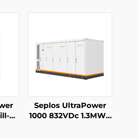
ower
Seplos UltraPower
ll-
1000 832VDc 1.3MWh
el
Gofal Llyfn Uchel
 |
Voltedd Batris