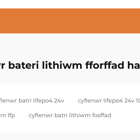
r bateri lithiwm fforffad ha
flenwr batri lifepo4 24v
cyflenwr lifepo4 24v 
rn lfp
cyflenwr batri lithiwm fosffad