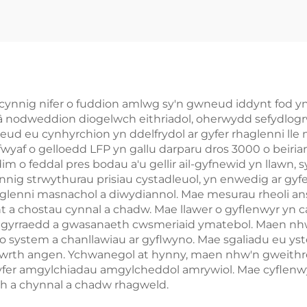
h Batri Lithiwm
832Vdc Allbw
Lifepo4
Arddangosfa I
Rheoli Thêrm
Smart ar gyf
Microgrids Sto
n cynnig nifer o fuddion amlwg sy'n gwneud iddynt fod y
s â nodweddion diogelwch eithriadol, oherwydd sefydlogr
Ynni Diwydia
eud eu cynhyrchion yn ddelfrydol ar gyfer rhaglenni lle
n fwyaf o gelloedd LFP yn gallu darparu dros 3000 o beiri
 o feddal pres bodau a'u gellir ail-gyfnewid yn llawn, s
ynnig strwythurau prisiau cystadleuol, yn enwedig ar gy
rhaglenni masnachol a diwydiannol. Mae mesurau rheoli 
t a chostau cynnal a chadw. Mae llawer o gyflenwyr yn 
'w gyrraedd a gwasanaeth cwsmeriaid ymatebol. Maen nh
system a chanllawiau ar gyflwyno. Mae sgaliadu eu ystod
rth angen. Ychwanegol at hynny, maen nhw'n gweithred
er amgylchiadau amgylcheddol amrywiol. Mae cyflenwy
ch a chynnal a chadw rhagweld.