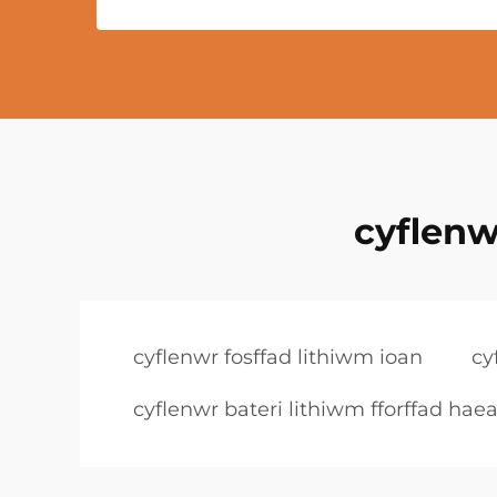
cyflenw
cyflenwr fosffad lithiwm ioan
cy
cyflenwr bateri lithiwm fforffad haea