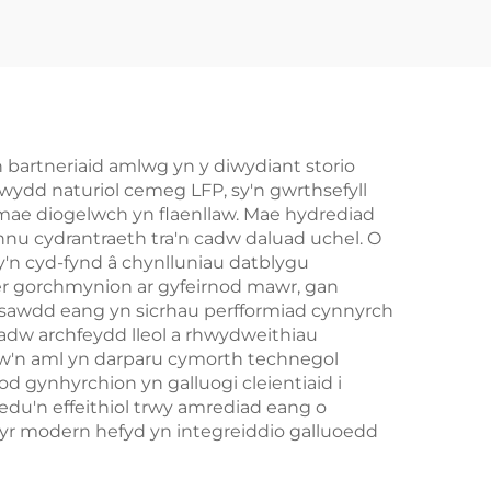
n,
System Storio Ynni
P65,
Gwasanaeth
yl
Microgrids BESS
er
rio
n bartneriaid amlwg yn y diwydiant storio
wydd naturiol cemeg LFP, sy'n gwrthsefyll
nt
 mae diogelwch yn flaenllaw. Mae hydrediad
annu cydrantraeth tra'n cadw daluad uchel. O
y'n cyd-fynd â chynlluniau datblygu
fer gorchmynion ar gyfeirnod mawr, gan
ansawdd eang yn sicrhau perfformiad cynnyrch
cadw archfeydd lleol a rhwydweithiau
w'n aml yn darparu cymorth technegol
 gynhyrchion yn galluogi cleientiaid i
u'n effeithiol trwy amrediad eang o
r modern hefyd yn integreiddio galluoedd