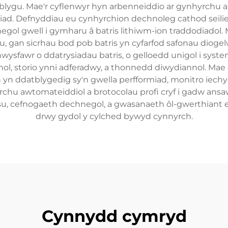
tblygu. Mae'r cyflenwyr hyn arbenneiddio ar gynhyrchu 
ad. Defnyddiau eu cynhyrchion dechnoleg cathod seilied
gol gwell i gymharu â batris lithiwm-ion traddodiadol. 
, gan sicrhau bod pob batris yn cyfarfod safonau dioge
wysfawr o ddatrysiadau batris, o gelloedd unigol i syst
ol, storio ynni adferadwy, a thonnedd diwydiannol. Mae 
 yn ddatblygedig sy'n gwella perfformiad, monitro iechyd
chu awtomateiddiol a brotocolau profi cryf i gadw ans
u, cefnogaeth dechnegol, a gwasanaeth ôl-gwerthiant e
drwy gydol y cylched bywyd cynnyrch.
Cynnydd cymryd