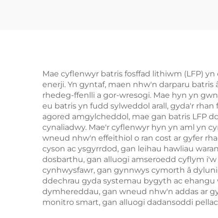
Solar Seplos
14kw
Mae cyflenwyr batris fosffad lithiwm (LFP) y
enerji. Yn gyntaf, maen nhw'n darparu batri
rhedeg-ffenlli a gor-wresogi. Mae hyn yn gwn
eu batris yn fudd sylweddol arall, gyda'r rha
agored amgylcheddol, mae gan batris LFP ddim
cynaliadwy. Mae'r cyflenwyr hyn yn aml yn c
wneud nhw'n effeithiol o ran cost ar gyfer 
cyson ac ysgyrrdod, gan leihau hawliau waran
dosbarthu, gan alluogi amseroedd cyflym i
cynhwysfawr, gan gynnwys cymorth â dylunio 
ddechrau gyda systemau bygyth ac ehangu w
dymhereddau, gan wneud nhw'n addas ar gyf
monitro smart, gan alluogi dadansoddi pella