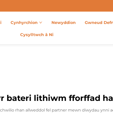
i
Cynhyrchion
Newyddion
Gwneud Def
Cysylltwch â Ni
r bateri lithiwm fforffad ha
yn chwilio rhan allweddol fel partner mewn diwydau ynni 