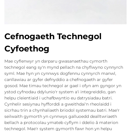
Cefnogaeth Technegol
Cyfoethog
Mae cyflenwyr yn darparu gwasanaethau cymorth
technegol eang sy'n mynd pellach na chyflwyno cynnyrch
syml. Mae hyn yn cynnwys dogfennu cynnyrch manwl,
canllawiau ar gyfer defnyddio a chefnogaeth ar gyfer
gosod. Mae timau technegol ar gael i ofyn am gyngor yn
ystod cyfnodau ddylunio'r system a'i integreiddio, gan
helpu cleientiaid i uchafbwyntio eu datrysiadau batri.
Cynhelir sesiynau hyfforddi a gweithdai'n rheolaidd i
sicrhau trin a chynhaliaeth briodol systemau batri. Mae'r
seilwaith gymorth yn cynnwys galluoedd dealltwriaeth
bellach a protocolau ymateb cyflym i ddelio â materion
technegol. Mae'r system gymorth fawr hon yn helpu