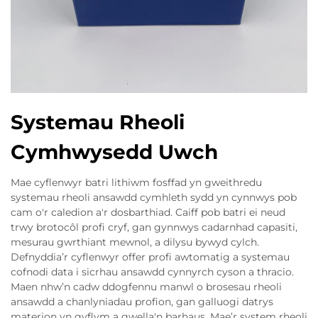
Systemau Rheoli
Cymhwysedd Uwch
Mae cyflenwyr batri lithiwm fosffad yn gweithredu
systemau rheoli ansawdd cymhleth sydd yn cynnwys pob
cam o'r caledion a'r dosbarthiad. Caiff pob batri ei neud
trwy brotocôl profi cryf, gan gynnwys cadarnhad capasiti,
mesurau gwrthiant mewnol, a dilysu bywyd cylch.
Defnyddia’r cyflenwyr offer profi awtomatig a systemau
cofnodi data i sicrhau ansawdd cynnyrch cyson a thracio.
Maen nhw’n cadw ddogfennu manwl o brosesau rheoli
ansawdd a chanlyniadau profion, gan galluogi datrys
materion yn gyflym a gwella'n barhaus. Mae’r system rheoli