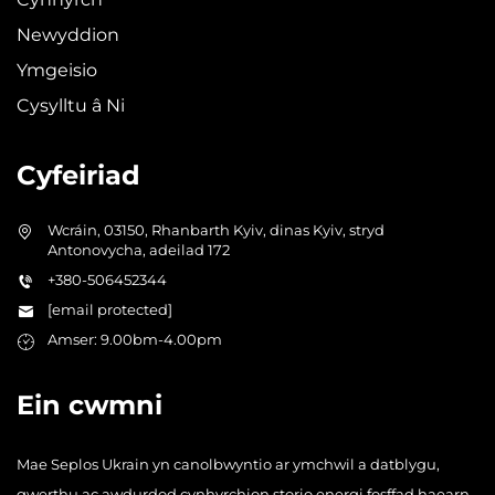
Newyddion
Ymgeisio
Cysylltu â Ni
Cyfeiriad
Wcráin, 03150, Rhanbarth Kyiv, dinas Kyiv, stryd
Antonovycha, adeilad 172
+380-506452344
[email protected]
Amser: 9.00bm-4.00pm
Ein cwmni
Mae Seplos Ukrain yn canolbwyntio ar ymchwil a datblygu,
gwerthu ac awdurdod cynhyrchion storio energi fosffad haearn