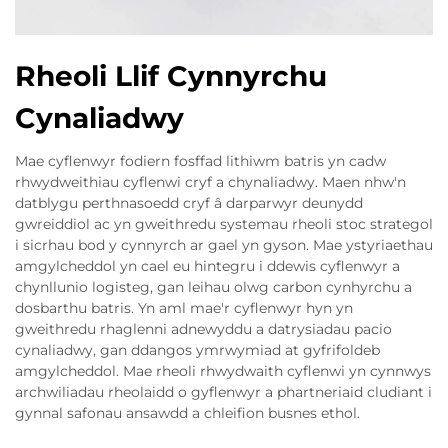
Rheoli Llif Cynnyrchu
Cynaliadwy
Mae cyflenwyr fodiern fosffad lithiwm batris yn cadw
rhwydweithiau cyflenwi cryf a chynaliadwy. Maen nhw'n
datblygu perthnasoedd cryf â darparwyr deunydd
gwreiddiol ac yn gweithredu systemau rheoli stoc strategol
i sicrhau bod y cynnyrch ar gael yn gyson. Mae ystyriaethau
amgylcheddol yn cael eu hintegru i ddewis cyflenwyr a
chynllunio logisteg, gan leihau olwg carbon cynhyrchu a
dosbarthu batris. Yn aml mae'r cyflenwyr hyn yn
gweithredu rhaglenni adnewyddu a datrysiadau pacio
cynaliadwy, gan ddangos ymrwymiad at gyfrifoldeb
amgylcheddol. Mae rheoli rhwydwaith cyflenwi yn cynnwys
archwiliadau rheolaidd o gyflenwyr a phartneriaid cludiant i
gynnal safonau ansawdd a chleifion busnes ethol.