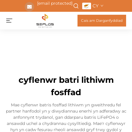
[email protected]
CY
Cais am Darganfyddiad
cyflenwr batri lithiwm
fosffad
Mae cyflenwr batris fosffad lithiwm yn gweithredu fel
partner hanfodol yn y diwydiannau enerhi yn adferadwy ac
anfonnynt trydanol, gan ddarparu batris LiFePO4 o
ansawdd uchel a chydrannau cysylltiedig. Mae'r cyflenwyr
hyn yn cadw fesurau rheoli ansawdd gryf trwy gydol y