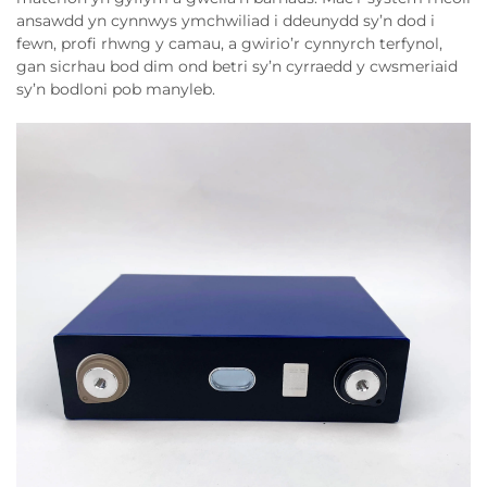
ansawdd yn cynnwys ymchwiliad i ddeunydd sy’n dod i
fewn, profi rhwng y camau, a gwirio’r cynnyrch terfynol,
gan sicrhau bod dim ond betri sy’n cyrraedd y cwsmeriaid
sy’n bodloni pob manyleb.