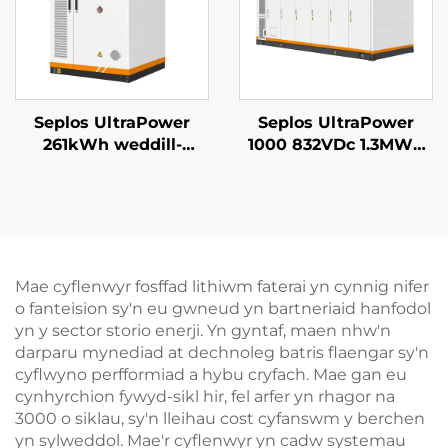
Seplos UltraPower
Seplos UltraPower
261kWh weddill-
1000 832VDc 1.3MWh
coelwyd Uchel Voltedd
Gofal Llyfn Uchel
BESS | 832Vdc Allbwn,
Voltedd Batris System
Arddangosfa IP65,
Storio Ynni
Rheoli Thêrmyl Smart
Gwasanaeth
ar gyfer Microgrids
Microgrids BESS
Storio Ynni Diwydiant
Mae cyflenwyr fosffad lithiwm faterai yn cynnig nifer
o fanteision sy'n eu gwneud yn bartneriaid hanfodol
yn y sector storio enerji. Yn gyntaf, maen nhw'n
darparu mynediad at dechnoleg batris flaengar sy'n
cyflwyno perfformiad a hybu cryfach. Mae gan eu
cynhyrchion fywyd-sikl hir, fel arfer yn rhagor na
3000 o siklau, sy'n lleihau cost cyfanswm y berchen
yn sylweddol. Mae'r cyflenwyr yn cadw systemau