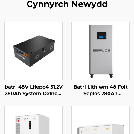
Cynnyrch Newydd
batri 48V Lifepo4 51.2V
Batri Lithiwm 48 Folt
280Ah System Cefnogi
Seplos 280Ah
Batri Mason Syrthiol
Systemau Storio Batri
14kWh Batri Solar
Cartref 51.2V 14kwh
Seplos
Batri Lithiwm Lifepo4