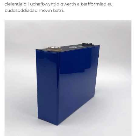
cleientiaid i uchafbwyntio gwerth a berfformiad eu
buddsoddiadau mewn batri.