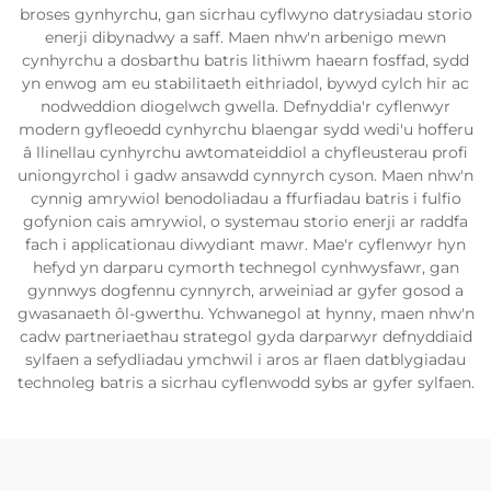
broses gynhyrchu, gan sicrhau cyflwyno datrysiadau storio
enerji dibynadwy a saff. Maen nhw'n arbenigo mewn
cynhyrchu a dosbarthu batris lithiwm haearn fosffad, sydd
yn enwog am eu stabilitaeth eithriadol, bywyd cylch hir ac
nodweddion diogelwch gwella. Defnyddia'r cyflenwyr
modern gyfleoedd cynhyrchu blaengar sydd wedi'u hofferu
â llinellau cynhyrchu awtomateiddiol a chyfleusterau profi
uniongyrchol i gadw ansawdd cynnyrch cyson. Maen nhw'n
cynnig amrywiol benodoliadau a ffurfiadau batris i fulfio
gofynion cais amrywiol, o systemau storio enerji ar raddfa
fach i applicationau diwydiant mawr. Mae'r cyflenwyr hyn
hefyd yn darparu cymorth technegol cynhwysfawr, gan
gynnwys dogfennu cynnyrch, arweiniad ar gyfer gosod a
gwasanaeth ôl-gwerthu. Ychwanegol at hynny, maen nhw'n
cadw partneriaethau strategol gyda darparwyr defnyddiaid
sylfaen a sefydliadau ymchwil i aros ar flaen datblygiadau
technoleg batris a sicrhau cyflenwodd sybs ar gyfer sylfaen.