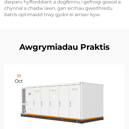
darparu hyfforddiant a dogfennu i gefnogi gosod a
chynnal a chadw iawn, gan sicrhau gweithredu
batris optimaidd trwy gydol ei amser byw.
Awgrymiadau Praktis
29
Oct