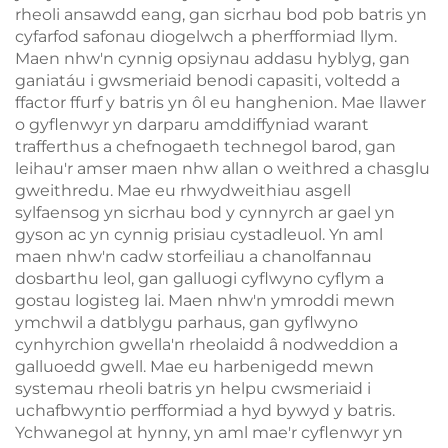
rheoli ansawdd eang, gan sicrhau bod pob batris yn
cyfarfod safonau diogelwch a pherfformiad llym.
Maen nhw'n cynnig opsiynau addasu hyblyg, gan
ganiatáu i gwsmeriaid benodi capasiti, voltedd a
ffactor ffurf y batris yn ôl eu hanghenion. Mae llawer
o gyflenwyr yn darparu amddiffyniad warant
trafferthus a chefnogaeth technegol barod, gan
leihau'r amser maen nhw allan o weithred a chasglu
gweithredu. Mae eu rhwydweithiau asgell
sylfaensog yn sicrhau bod y cynnyrch ar gael yn
gyson ac yn cynnig prisiau cystadleuol. Yn aml
maen nhw'n cadw storfeiliau a chanolfannau
dosbarthu leol, gan galluogi cyflwyno cyflym a
gostau logisteg lai. Maen nhw'n ymroddi mewn
ymchwil a datblygu parhaus, gan gyflwyno
cynhyrchion gwella'n rheolaidd â nodweddion a
galluoedd gwell. Mae eu harbenigedd mewn
systemau rheoli batris yn helpu cwsmeriaid i
uchafbwyntio perfformiad a hyd bywyd y batris.
Ychwanegol at hynny, yn aml mae'r cyflenwyr yn