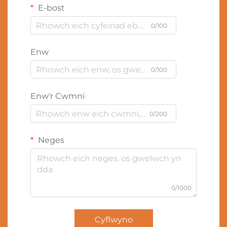
E-bost
0/100
Enw
0/100
Enw'r Cwmni
0/200
Neges
0/1000
Cyflwyno