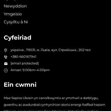
Newyddion
Ymgeisio
Cysylltu â Ni
Cyfeiriad
україна , 79031, м. Львів, вул. Стрийська , 202 тел.
+380-660167941
[email protected]
Amser: 9.00bm-4.00pm
Ein cwmni
Mae Seplos Ukrain yn canolbwyntio ar ymchwil a datblygu,
gwerthu ac awdurdod cynhyrchion storio energi fosffad haearn