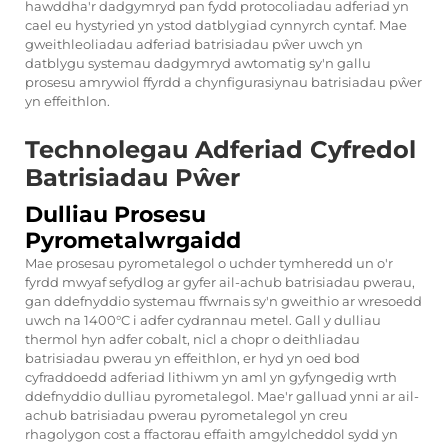
hawddha'r dadgymryd pan fydd protocoliadau adferiad yn
cael eu hystyried yn ystod datblygiad cynnyrch cyntaf. Mae
gweithleoliadau adferiad batrisiadau pŵer uwch yn
datblygu systemau dadgymryd awtomatig sy'n gallu
prosesu amrywiol ffyrdd a chynfigurasiynau batrisiadau pŵer
yn effeithlon.
Technolegau Adferiad Cyfredol
Batrisiadau Pŵer
Dulliau Prosesu
Pyrometalwrgaidd
Mae prosesau pyrometalegol o uchder tymheredd un o'r
fyrdd mwyaf sefydlog ar gyfer ail-achub batrisiadau pwerau,
gan ddefnyddio systemau ffwrnais sy'n gweithio ar wresoedd
uwch na 1400°C i adfer cydrannau metel. Gall y dulliau
thermol hyn adfer cobalt, nicl a chopr o deithliadau
batrisiadau pwerau yn effeithlon, er hyd yn oed bod
cyfraddoedd adferiad lithiwm yn aml yn gyfyngedig wrth
ddefnyddio dulliau pyrometalegol. Mae'r galluad ynni ar ail-
achub batrisiadau pwerau pyrometalegol yn creu
rhagolygon cost a ffactorau effaith amgylcheddol sydd yn