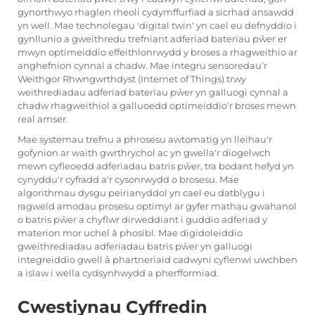
gynorthwyo rhaglen rheoli cydymffurfiad a sicrhad ansawdd
yn well. Mae technolegau 'digital twin' yn cael eu defnyddio i
gynllunio a gweithredu trefniant adferiad baterïau pŵer er
mwyn optimeiddio effeithlonrwydd y broses a rhagweithio ar
anghefnion cynnal a chadw. Mae integru sensoredau'r
Weithgor Rhwngwrthdyst (Internet of Things) trwy
weithrediadau adferiad baterïau pŵer yn galluogi cynnal a
chadw rhagweithiol a galluoedd optimeiddio'r broses mewn
real amser.
Mae systemau trefnu a phrosesu awtomatig yn lleihau'r
gofynion ar waith gwrthrychol ac yn gwella'r diogelwch
mewn cyfleoedd adferiadau batris pŵer, tra bodant hefyd yn
cynyddu'r cyfradd a'r cysonrwydd o brosesu. Mae
algorithmau dysgu peirianyddol yn cael eu datblygu i
ragweld amodau prosesu optimyl ar gyfer mathau gwahanol
o batris pŵer a chyflwr dirweddiant i guddio adferiad y
materion mor uchel â phosibl. Mae digidoleiddio
gweithrediadau adferiadau batris pŵer yn galluogi
integreiddio gwell â phartneriaid cadwyni cyflenwi uwchben
a islaw i wella cydsynhwydd a pherfformiad.
Cwestiynau Cyffredin