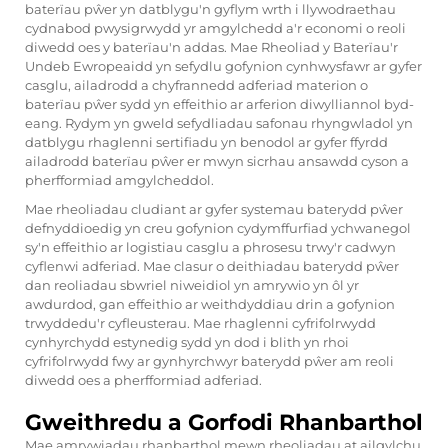
baterïau pŵer yn datblygu'n gyflym wrth i llywodraethau
cydnabod pwysigrwydd yr amgylchedd a'r economi o reoli
diwedd oes y baterïau'n addas. Mae Rheoliad y Baterïau'r
Undeb Ewropeaidd yn sefydlu gofynion cynhwysfawr ar gyfer
casglu, ailadrodd a chyfrannedd adferiad materion o
baterïau pŵer sydd yn effeithio ar arferion diwylliannol byd-
eang. Rydym yn gweld sefydliadau safonau rhyngwladol yn
datblygu rhaglenni sertifiadu yn benodol ar gyfer ffyrdd
ailadrodd baterïau pŵer er mwyn sicrhau ansawdd cyson a
pherfformiad amgylcheddol.
Mae rheoliadau cludiant ar gyfer systemau baterydd pŵer
defnyddioedig yn creu gofynion cydymffurfiad ychwanegol
sy'n effeithio ar logistiau casglu a phrosesu trwy'r cadwyn
cyflenwi adferiad. Mae clasur o deithiadau baterydd pŵer
dan reoliadau sbwriel niweidiol yn amrywio yn ôl yr
awdurdod, gan effeithio ar weithdyddiau drin a gofynion
trwyddedu'r cyfleusterau. Mae rhaglenni cyfrifolrwydd
cynhyrchydd estynedig sydd yn dod i blith yn rhoi
cyfrifolrwydd fwy ar gynhyrchwyr baterydd pŵer am reoli
diwedd oes a pherfformiad adferiad.
Gweithredu a Gorfodi Rhanbarthol
Mae amrywiadau rhanbarthol mewn rheoliadau at ailgylchu