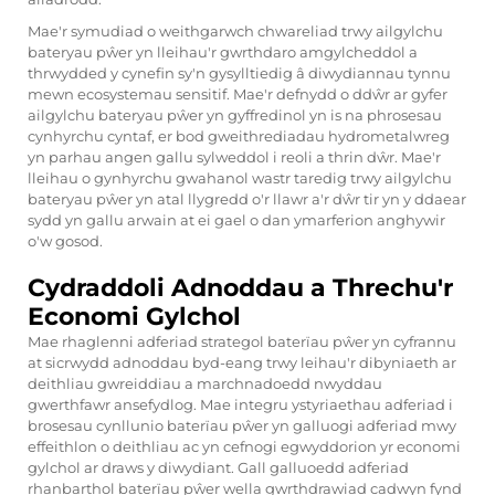
Mae'r symudiad o weithgarwch chwareliad trwy ailgylchu
bateryau pŵer yn lleihau'r gwrthdaro amgylcheddol a
thrwydded y cynefin sy'n gysylltiedig â diwydiannau tynnu
mewn ecosystemau sensitif. Mae'r defnydd o ddŵr ar gyfer
ailgylchu bateryau pŵer yn gyffredinol yn is na phrosesau
cynhyrchu cyntaf, er bod gweithrediadau hydrometalwreg
yn parhau angen gallu sylweddol i reoli a thrin dŵr. Mae'r
lleihau o gynhyrchu gwahanol wastr taredig trwy ailgylchu
bateryau pŵer yn atal llygredd o'r llawr a'r dŵr tir yn y ddaear
sydd yn gallu arwain at ei gael o dan ymarferion anghywir
o'w gosod.
Cydraddoli Adnoddau a Threchu'r
Economi Gylchol
Mae rhaglenni adferiad strategol baterïau pŵer yn cyfrannu
at sicrwydd adnoddau byd-eang trwy leihau'r dibyniaeth ar
deithliau gwreiddiau a marchnadoedd nwyddau
gwerthfawr ansefydlog. Mae integru ystyriaethau adferiad i
brosesau cynllunio baterïau pŵer yn galluogi adferiad mwy
effeithlon o deithliau ac yn cefnogi egwyddorion yr economi
gylchol ar draws y diwydiant. Gall galluoedd adferiad
rhanbarthol baterïau pŵer wella gwrthdrawiad cadwyn fynd