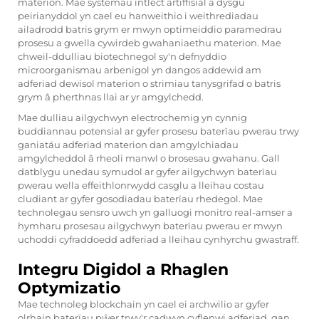
materion. Mae systemau intlect artiffisial a dysgu
peirianyddol yn cael eu hanweithio i weithrediadau
ailadrodd batris grym er mwyn optimeiddio paramedrau
prosesu a gwella cywirdeb gwahaniaethu materion. Mae
chweil-ddulliau biotechnegol sy'n defnyddio
microorganismau arbenigol yn dangos addewid am
adferiad dewisol materion o strimiau tanysgrifad o batris
grym â pherthnas llai ar yr amgylchedd.
Mae dulliau ailgychwyn electrochemig yn cynnig
buddiannau potensial ar gyfer prosesu baterïau pwerau trwy
ganiatáu adferiad materion dan amgylchiadau
amgylcheddol â rheoli manwl o brosesau gwahanu. Gall
datblygu unedau symudol ar gyfer ailgychwyn baterïau
pwerau wella effeithlonrwydd casglu a lleihau costau
cludiant ar gyfer gosodiadau baterïau rhedegol. Mae
technolegau sensro uwch yn galluogi monitro real-amser a
hymharu prosesau ailgychwyn baterïau pwerau er mwyn
uchoddi cyfraddoedd adferiad a lleihau cynhyrchu gwastraff.
Integru Digidol a Rhaglen
Optymizatio
Mae technoleg blockchain yn cael ei archwilio ar gyfer
olrhain baterïau pŵer trwy'r cadwyn cyflenwi adferiad, gan