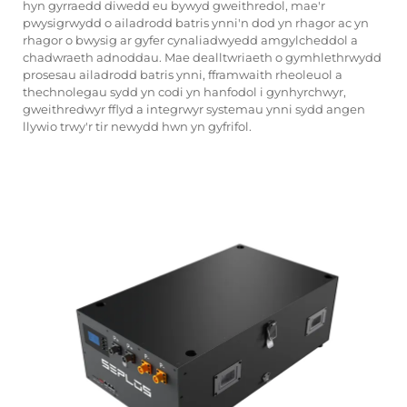
hyn gyrraedd diwedd eu bywyd gweithredol, mae'r
pwysigrwydd o ailadrodd batris ynni'n dod yn rhagor ac yn
rhagor o bwysig ar gyfer cynaliadwyedd amgylcheddol a
chadwraeth adnoddau. Mae dealltwriaeth o gymhlethrwydd
prosesau ailadrodd batris ynni, fframwaith rheoleuol a
thechnolegau sydd yn codi yn hanfodol i gynhyrchwyr,
gweithredwyr fflyd a integrwyr systemau ynni sydd angen
llywio trwy'r tir newydd hwn yn gyfrifol.