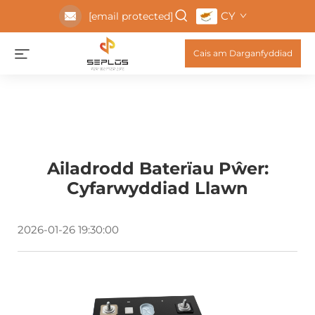
CY
[email protected]
Cais am Darganfyddiad
Ailadrodd Baterïau Pŵer:
Cyfarwyddiad Llawn
2026-01-26 19:30:00