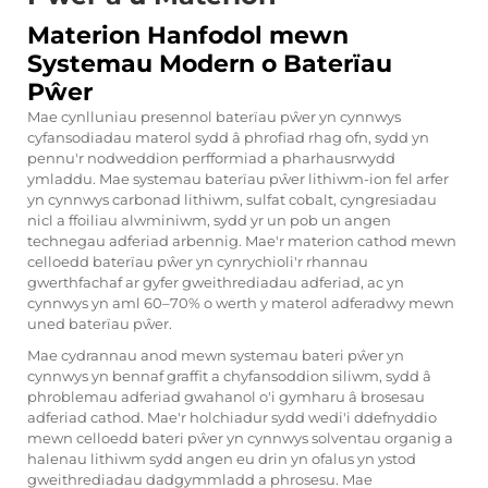
Materion Hanfodol mewn
Systemau Modern o Baterïau
Pŵer
Mae cynlluniau presennol baterïau pŵer yn cynnwys
cyfansodiadau materol sydd â phrofiad rhag ofn, sydd yn
pennu'r nodweddion perfformiad a pharhausrwydd
ymladdu. Mae systemau baterïau pŵer lithiwm-ion fel arfer
yn cynnwys carbonad lithiwm, sulfat cobalt, cyngresiadau
nicl a ffoiliau alwminiwm, sydd yr un pob un angen
technegau adferiad arbennig. Mae'r materion cathod mewn
celloedd baterïau pŵer yn cynrychioli'r rhannau
gwerthfachaf ar gyfer gweithrediadau adferiad, ac yn
cynnwys yn aml 60–70% o werth y materol adferadwy mewn
uned baterïau pŵer.
Mae cydrannau anod mewn systemau bateri pŵer yn
cynnwys yn bennaf graffit a chyfansoddion siliwm, sydd â
phroblemau adferiad gwahanol o'i gymharu â brosesau
adferiad cathod. Mae'r holchiadur sydd wedi'i ddefnyddio
mewn celloedd bateri pŵer yn cynnwys solventau organig a
halenau lithiwm sydd angen eu drin yn ofalus yn ystod
gweithrediadau dadgymmladd a phrosesu. Mae