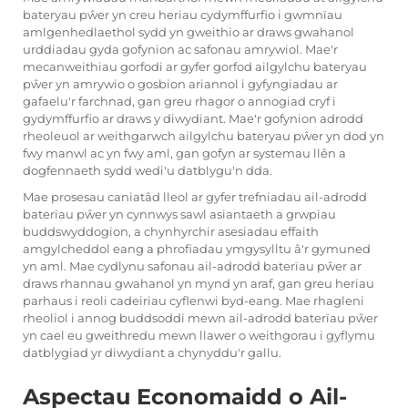
bateryau pŵer yn creu heriau cydymffurfio i gwmnïau
amlgenhedlaethol sydd yn gweithio ar draws gwahanol
urddiadau gyda gofynion ac safonau amrywiol. Mae'r
mecanweithiau gorfodi ar gyfer gorfod ailgylchu bateryau
pŵer yn amrywio o gosbion ariannol i gyfyngiadau ar
gafaelu'r farchnad, gan greu rhagor o annogiad cryf i
gydymffurfio ar draws y diwydiant. Mae'r gofynion adrodd
rheoleuol ar weithgarwch ailgylchu bateryau pŵer yn dod yn
fwy manwl ac yn fwy aml, gan gofyn ar systemau llên a
dogfennaeth sydd wedi'u datblygu'n dda.
Mae prosesau caniatâd lleol ar gyfer trefniadau ail-adrodd
baterïau pŵer yn cynnwys sawl asiantaeth a grwpiau
buddswyddogion, a chynhyrchir asesiadau effaith
amgylcheddol eang a phrofiadau ymgysylltu â'r gymuned
yn aml. Mae cydlynu safonau ail-adrodd baterïau pŵer ar
draws rhannau gwahanol yn mynd yn araf, gan greu heriau
parhaus i reoli cadeiriau cyflenwi byd-eang. Mae rhagleni
rheoliol i annog buddsoddi mewn ail-adrodd baterïau pŵer
yn cael eu gweithredu mewn llawer o weithgorau i gyflymu
datblygiad yr diwydiant a chynyddu'r gallu.
Aspectau Economaidd o Ail-