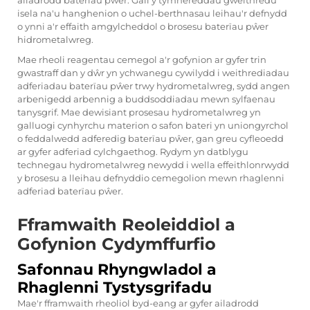
ailadrodd baterïau pŵer. Gall y tymhereddau gweithredu
isela na'u hanghenion o uchel-berthnasau leihau'r defnydd
o ynni a'r effaith amgylcheddol o brosesu baterïau pŵer
hidrometalwreg.
Mae rheoli reagentau cemegol a'r gofynion ar gyfer trin
gwastraff dan y dŵr yn ychwanegu cywilydd i weithrediadau
adferiadau baterïau pŵer trwy hydrometalwreg, sydd angen
arbenigedd arbennig a buddsoddiadau mewn sylfaenau
tanysgrif. Mae dewisiant prosesau hydrometalwreg yn
galluogi cynhyrchu materion o safon bateri yn uniongyrchol
o feddalwedd adferedig baterïau pŵer, gan greu cyfleoedd
ar gyfer adferiad cylchgaethog. Rydym yn datblygu
technegau hydrometalwreg newydd i wella effeithlonrwydd
y brosesu a lleihau defnyddio cemegolion mewn rhaglenni
adferiad baterïau pŵer.
Fframwaith Reoleiddiol a
Gofynion Cydymffurfio
Safonnau Rhyngwladol a
Rhaglenni Tystysgrifadu
Mae'r fframwaith rheoliol byd-eang ar gyfer ailadrodd