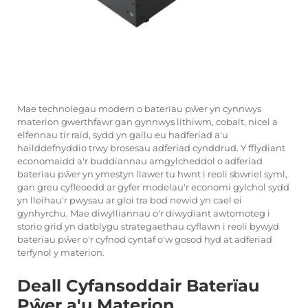
Mae technolegau modern o baterïau pŵer yn cynnwys
materion gwerthfawr gan gynnwys lithiwm, cobalt, nicel a
elfennau tir raid, sydd yn gallu eu hadferiad a'u
hailddefnyddio trwy brosesau adferiad cynddrud. Y fflydiant
economaidd a'r buddiannau amgylcheddol o adferiad
baterïau pŵer yn ymestyn llawer tu hwnt i reoli sbwriel syml,
gan greu cyfleoedd ar gyfer modelau'r economi gylchol sydd
yn lleihau'r pwysau ar gloi tra bod newid yn cael ei
gynhyrchu. Mae diwylliannau o'r diwydiant awtomoteg i
storio grid yn datblygu strategaethau cyflawn i reoli bywyd
baterïau pŵer o'r cyfnod cyntaf o'w gosod hyd at adferiad
terfynol y materion.
Deall Cyfansoddair Baterïau
Pŵer a'u Materion