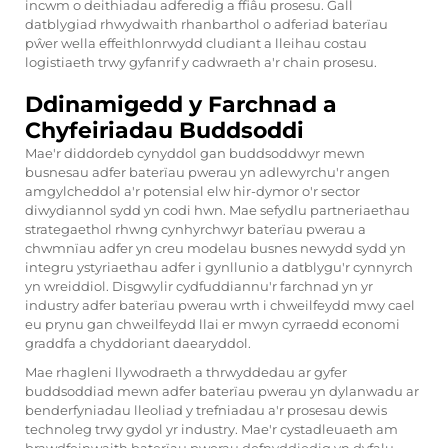
incwm o deithiadau adferedig a ffiâu prosesu. Gall
datblygiad rhwydwaith rhanbarthol o adferiad baterïau
pŵer wella effeithlonrwydd cludiant a lleihau costau
logistiaeth trwy gyfanrif y cadwraeth a'r chain prosesu.
Ddinamigedd y Farchnad a
Chyfeiriadau Buddsoddi
Mae'r diddordeb cynyddol gan buddsoddwyr mewn
busnesau adfer baterïau pwerau yn adlewyrchu'r angen
amgylcheddol a'r potensial elw hir-dymor o'r sector
diwydiannol sydd yn codi hwn. Mae sefydlu partneriaethau
strategaethol rhwng cynhyrchwyr baterïau pwerau a
chwmnïau adfer yn creu modelau busnes newydd sydd yn
integru ystyriaethau adfer i gynllunio a datblygu'r cynnyrch
yn wreiddiol. Disgwylir cydfuddiannu'r farchnad yn yr
industry adfer baterïau pwerau wrth i chweilfeydd mwy cael
eu prynu gan chweilfeydd llai er mwyn cyrraedd economi
graddfa a chyddoriant daearyddol.
Mae rhagleni llywodraeth a thrwyddedau ar gyfer
buddsoddiad mewn adfer baterïau pwerau yn dylanwadu ar
benderfyniadau lleoliad y trefniadau a'r prosesau dewis
technoleg trwy gydol yr industry. Mae'r cystadleuaeth am