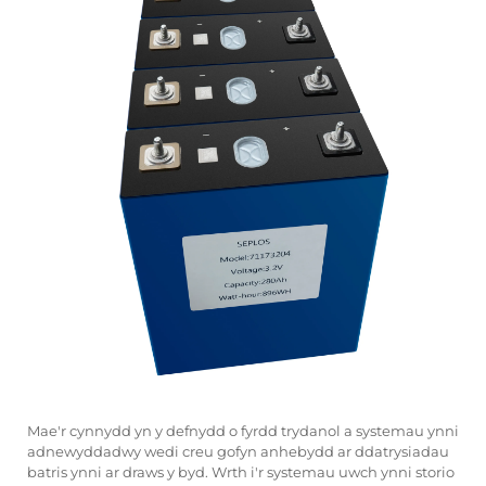
Mae'r cynnydd yn y defnydd o fyrdd trydanol a systemau ynni
adnewyddadwy wedi creu gofyn anhebydd ar ddatrysiadau
batris ynni ar draws y byd. Wrth i'r systemau uwch ynni storio