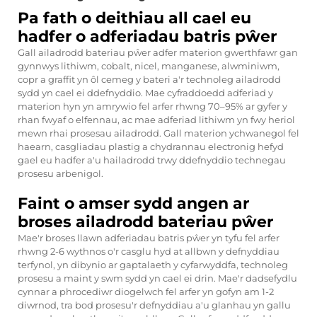
Pa fath o deithiau all cael eu
hadfer o adferiadau batris pŵer
Gall ailadrodd bateriau pŵer adfer materion gwerthfawr gan
gynnwys lithiwm, cobalt, nicel, manganese, alwminiwm,
copr a graffit yn ôl cemeg y bateri a'r technoleg ailadrodd
sydd yn cael ei ddefnyddio. Mae cyfraddoedd adferiad y
materion hyn yn amrywio fel arfer rhwng 70–95% ar gyfer y
rhan fwyaf o elfennau, ac mae adferiad lithiwm yn fwy heriol
mewn rhai prosesau ailadrodd. Gall materion ychwanegol fel
haearn, casgliadau plastig a chydrannau electronig hefyd
gael eu hadfer a'u hailadrodd trwy ddefnyddio technegau
prosesu arbenigol.
Faint o amser sydd angen ar
broses ailadrodd bateriau pŵer
Mae'r broses llawn adferiadau batris pŵer yn tyfu fel arfer
rhwng 2-6 wythnos o'r casglu hyd at allbwn y defnyddiau
terfynol, yn dibynio ar gaptalaeth y cyfarwyddfa, technoleg
prosesu a maint y swm sydd yn cael ei drin. Mae'r dadsefydlu
cynnar a phrocediwr diogelwch fel arfer yn gofyn am 1-2
diwrnod, tra bod prosesu'r defnyddiau a'u glanhau yn gallu