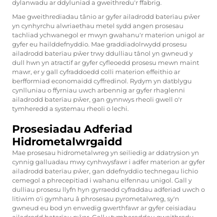
dylanwadu ar ddyluniad a gweithredu'r ffabrig.
Mae gweithrediadau tânio ar gyfer ailadrodd baterïau pŵer
yn cynhyrchu alwriaethau metel sydd angen prosesau
tachliad ychwanegol er mwyn gwahanu'r materion unigol ar
gyfer eu hailddefnyddio. Mae graddiadolrwydd prosesu
ailadrodd baterïau pŵer trwy ddulliau tânol yn gwneud y
dull hwn yn atractif ar gyfer cyfleoedd prosesu mewn maint
mawr, er y gall cyfraddoedd colli materion effeithio ar
berfformiad economaidd cyffredinol. Rydym yn datblygu
cynlluniau o ffyrniau uwch arbennig ar gyfer rhaglenni
ailadrodd baterïau pŵer, gan gynnwys rheoli gwell o'r
tymheredd a systemau rheoli o lechi.
Prosesiadau Adferiad
Hidrometalwrgaidd
Mae prosesau hidrometalwreg yn seiliedig ar ddatrysion yn
cynnig galluadau mwy cynhwysfawr i adfer materion ar gyfer
ailadrodd baterïau pŵer, gan ddefnyddio technegau lichio
cemegol a phrecepitiad i wahanu elfennau unigol. Gall y
dulliau prosesu llyfn hyn gyrraedd cyfraddau adferiad uwch o
litiwim o'i gymharu â phrosesau pyrometalwreg, sy'n
gwneud eu bod yn enwedig gwerthfawr ar gyfer ceisiadau