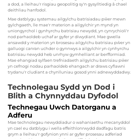
a dod, a lleihau'r risgiau geopolitig sy'n gysylltiedig â chael
deithliau hanfodol.
Mae datblygu systemau ailgylchu batrisiadau pŵer mewn
gylchgaeth, lle mae'r materion a ailgylchir yn mynd yn
uniongyrchol i gynhyrchu batrisiau newydd, yn cynrychioli'r
nod parhaoldeb uchaf ar gyfer yr diwydiant. Mae gwella
ansawdd y materion yn brosesau ailgylchu batrisiau pŵer yn
galluogi canran uchder o gynnwys a ailgylchir yn cynhyrchu
batrisiau newydd heb unrhyw gymhelliant ar berfformiad.
Mae ehangiad sylfaen trefniadaeth ailgylchu batrisiau pŵer
yn cefnogi nodau parhaoldeb ehangach ar draws cyflawni
trydanu'r cludiant a chynlluniau gosod ynni adnewyddadwy.
Technolegau Sydd yn Dod i
Blith a Chynnyddau Dyfodol
Technegau Uwch Datorganu a
Adferu
Mae technolegau newyddiadur o wahaniaethu mecanyddol
yn cael eu datblygu i wella effeithlonrwydd dadfagu batris
grym a lleihau'r gofynion ynni ar gyfer prosesau adferiad