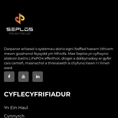
Darparwr arloesol o systemau storio egni fosffad haearn lithiwm
mewn gwahanol feysydd ym Mhrofa. Mae Seplos yn cyflwyno
atebion batris LiFePO4 effeithiol, diogel a ddibynadwy ar gyfer
cais cartrefi, masnachol a threialaeth â chyfuno llawn i'r llinell
ased.
CYFLECYFRIFIADUR
Yn Ein Haul
Cynnyrch