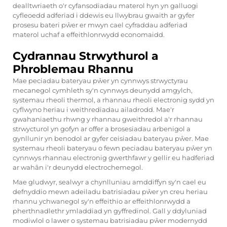
dealltwriaeth o'r cyfansodiadau materol hyn yn galluogi
cyfleoedd adferiad i ddewis eu llwybrau gwaith ar gyfer
prosesu bateri pŵer er mwyn cael cyfraddau adferiad
materol uchaf a effeithlonrwydd economaidd.
Cydrannau Strwythurol a
Phroblemau Rhannu
Mae peciadau bateryau pŵer yn cynnwys strwyctyrau
mecanegol cymhleth sy'n cynnwys deunydd amgylch,
systemau rheoli thermol, a rhannau rheoli electronig sydd yn
cyflwyno heriau i weithrediadau ailadrodd. Mae'r
gwahaniaethu rhwng y rhannau gweithredol a'r rhannau
strwycturol yn gofyn ar offer a brosesiadau arbenigol a
gynllunir yn benodol ar gyfer ceisiadau bateryau pŵer. Mae
systemau rheoli bateryau o fewn peciadau bateryau pŵer yn
cynnwys rhannau electronig gwerthfawr y gellir eu hadferiad
ar wahân i'r deunydd electrochemegol.
Mae gludwyr, sealwyr a chynlluniau amddiffyn sy'n cael eu
defnyddio mewn adeiladu batrisiadau pŵer yn creu heriau
rhannu ychwanegol sy'n effeithio ar effeithlonrwydd a
pherthnadlethr ymladdiad yn gyffredinol. Gall y ddyluniad
modiwlol o lawer o systemau batrisiadau pŵer modernydd