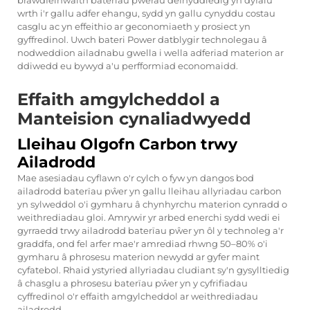
brawdfeinwaith baterïau pwerau defnyddiedig yn dyfalu
wrth i'r gallu adfer ehangu, sydd yn gallu cynyddu costau
casglu ac yn effeithio ar geconomiaeth y prosiect yn
gyffredinol. Uwch
bateri Power
datblygir technolegau â
nodweddion ailadnabu gwella i wella adferiad materion ar
ddiwedd eu bywyd a'u perfformiad economaidd.
Effaith amgylcheddol a
Manteision cynaliadwyedd
Lleihau Olgofn Carbon trwy
Ailadrodd
Mae asesiadau cyflawn o'r cylch o fyw yn dangos bod
ailadrodd baterïau pŵer yn gallu lleihau allyriadau carbon
yn sylweddol o'i gymharu â chynhyrchu materion cynradd o
weithrediadau gloi. Amrywir yr arbed enerchi sydd wedi ei
gyrraedd trwy ailadrodd baterïau pŵer yn ôl y technoleg a'r
graddfa, ond fel arfer mae'r amrediad rhwng 50–80% o'i
gymharu â phrosesu materion newydd ar gyfer maint
cyfatebol. Rhaid ystyried allyriadau cludiant sy'n gysylltiedig
â chasglu a phrosesu baterïau pŵer yn y cyfrifiadau
cyffredinol o'r effaith amgylcheddol ar weithrediadau
ailadrodd.