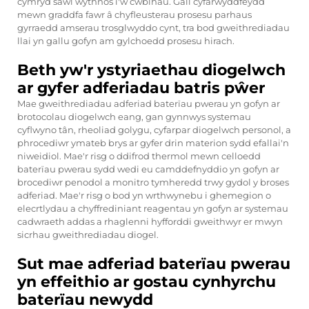
cymryd sawl wythnos i'w cwblhau. Gall cyfarwyddfeydd
mewn graddfa fawr â chyfleusterau prosesu parhaus
gyrraedd amserau trosglwyddo cynt, tra bod gweithrediadau
llai yn gallu gofyn am gylchoedd prosesu hirach.
Beth yw'r ystyriaethau diogelwch
ar gyfer adferiadau batris pŵer
Mae gweithrediadau adferiad baterïau pwerau yn gofyn ar
brotocolau diogelwch eang, gan gynnwys systemau
cyflwyno tân, rheoliad golygu, cyfarpar diogelwch personol, a
phrocediwr ymateb brys ar gyfer drin materion sydd efallai'n
niweidiol. Mae'r risg o ddifrod thermol mewn celloedd
baterïau pwerau sydd wedi eu camddefnyddio yn gofyn ar
brocediwr penodol a monitro tymheredd trwy gydol y broses
adferiad. Mae'r risg o bod yn wrthwynebu i ghemegion o
elecrtlydau a chyffrediniant reagentau yn gofyn ar systemau
cadwraeth addas a rhaglenni hyfforddi gweithwyr er mwyn
sicrhau gweithrediadau diogel.
Sut mae adferiad baterïau pwerau
yn effeithio ar gostau cynhyrchu
baterïau newydd