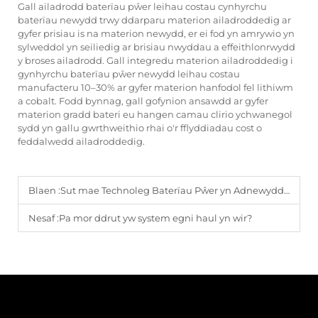
Gall ailadrodd baterïau pŵer leihau costau cynhyrchu
baterïau newydd trwy ddarparu materion ailadroddedig ar
gyfer prisiau is na materion newydd, er ei fod yn amrywio yn
sylweddol yn seiliedig ar brisiau nwyddau a effeithlonrwydd
y broses ailadrodd. Gall integredu materion ailadroddedig i
gynhyrchu baterïau pŵer newydd leihau costau
manufacteru 10–30% ar gyfer materion hanfodol fel lithiwm
a cobalt. Fodd bynnag, gall gofynion ansawdd ar gyfer
materion gradd bateri eu hangen camau clirio ychwanegol
sydd yn gallu gwrthweithio rhai o'r fflyddiadau cost o
feddalwedd ailadroddedig.
Blaen :
Sut mae Technoleg Baterïau Pŵer yn Adnewyddu Cerbydau Trydanol
Nesaf :
Pa mor ddrut yw system egni haul yn wir?