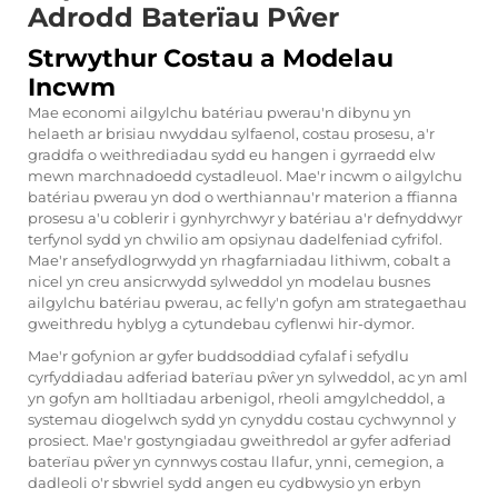
Adrodd Baterïau Pŵer
Strwythur Costau a Modelau
Incwm
Mae economi ailgylchu batériau pwerau'n dibynu yn
helaeth ar brisiau nwyddau sylfaenol, costau prosesu, a'r
graddfa o weithrediadau sydd eu hangen i gyrraedd elw
mewn marchnadoedd cystadleuol. Mae'r incwm o ailgylchu
batériau pwerau yn dod o werthiannau'r materion a ffianna
prosesu a'u coblerir i gynhyrchwyr y batériau a'r defnyddwyr
terfynol sydd yn chwilio am opsiynau dadelfeniad cyfrifol.
Mae'r ansefydlogrwydd yn rhagfarniadau lithiwm, cobalt a
nicel yn creu ansicrwydd sylweddol yn modelau busnes
ailgylchu batériau pwerau, ac felly'n gofyn am strategaethau
gweithredu hyblyg a cytundebau cyflenwi hir-dymor.
Mae'r gofynion ar gyfer buddsoddiad cyfalaf i sefydlu
cyrfyddiadau adferiad baterïau pŵer yn sylweddol, ac yn aml
yn gofyn am holltiadau arbenigol, rheoli amgylcheddol, a
systemau diogelwch sydd yn cynyddu costau cychwynnol y
prosiect. Mae'r gostyngiadau gweithredol ar gyfer adferiad
baterïau pŵer yn cynnwys costau llafur, ynni, cemegion, a
dadleoli o'r sbwriel sydd angen eu cydbwysio yn erbyn