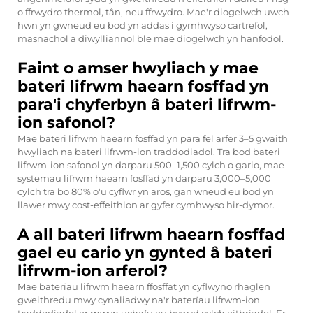
o ffrwydro thermol, tân, neu ffrwydro. Mae'r diogelwch uwch
hwn yn gwneud eu bod yn addas i gymhwyso cartrefol,
masnachol a diwylliannol ble mae diogelwch yn hanfodol.
Faint o amser hwyliach y mae
bateri lifrwm haearn fosffad yn
para'i chyferbyn â bateri lifrwm-
ion safonol?
Mae bateri lifrwm haearn fosffad yn para fel arfer 3–5 gwaith
hwyliach na bateri lifrwm-ion traddodiadol. Tra bod bateri
lifrwm-ion safonol yn darparu 500–1,500 cylch o gario, mae
systemau lifrwm haearn fosffad yn darparu 3,000–5,000
cylch tra bo 80% o'u cyflwr yn aros, gan wneud eu bod yn
llawer mwy cost-effeithlon ar gyfer cymhwyso hir-dymor.
A all bateri lifrwm haearn fosffad
gael eu cario yn gynted â bateri
lifrwm-ion arferol?
Mae baterïau lifrwm haearn ffosffat yn cyflwyno rhaglen
gweithredu mwy cynaliadwy na'r baterïau lifrwm-ion