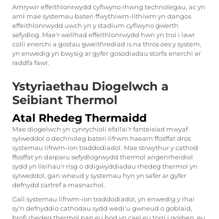
Amrywir effeithlonrwydd cyflwyno rhwng technolegau, ac yn
aml mae systemau bateri ffwythiwm-lithiwm yn dangos
effeithlonrwydd uwch yn y stadium cyflwyno gwerth
sefydlog. Mae'r wellhad effeithlonrwydd hwn yn troi i lawr
colli enerchi a gostau gweithrediad is na thros oes y system,
yn enwedig yn bwysig ar gyfer gosodiadau storfa enerchi ar
raddfa fawr.
Ystyriaethau Diogelwch a
Seibiant Thermol
Atal Rhedeg Thermaidd
Mae diogelwch yn cynrychioli efallai'r fanteisiad mwyaf
sylweddol o dechnoleg bateri lifrwm haearn ffosffat dros
systemau lifrwm-ion traddodiadol. Mae strwythur y cathod
ffosffat yn darparu sefydlogrwydd thermol angenrheidiol
sydd yn lleihau'r risg o ddigwyddiadau rhedeg thermol yn
sylweddol, gan wneud y systemau hyn yn safer ar gyfer
defnydd cartref a masnachol.
Gall systemau lifrwm-ion traddodiadol, yn enwedig y rhai
sy'n defnyddio cathodau sydd wedi'u gwneud o goblaid,
brofi rhedeg thermol pan eu bod yn cael eu torri i gorben, eu