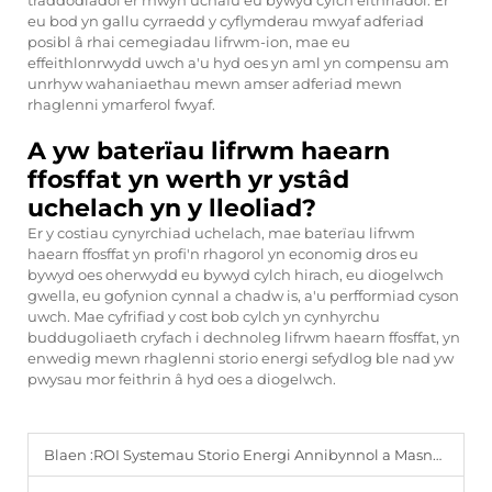
traddodiadol er mwyn uchafu eu bywyd cylch eithriadol. Er
eu bod yn gallu cyrraedd y cyflymderau mwyaf adferiad
posibl â rhai cemegiadau lifrwm-ion, mae eu
effeithlonrwydd uwch a'u hyd oes yn aml yn compensu am
unrhyw wahaniaethau mewn amser adferiad mewn
rhaglenni ymarferol fwyaf.
A yw baterïau lifrwm haearn
ffosffat yn werth yr ystâd
uchelach yn y lleoliad?
Er y costiau cynyrchiad uchelach, mae baterïau lifrwm
haearn ffosffat yn profi'n rhagorol yn economig dros eu
bywyd oes oherwydd eu bywyd cylch hirach, eu diogelwch
gwella, eu gofynion cynnal a chadw is, a'u perfformiad cyson
uwch. Mae cyfrifiad y cost bob cylch yn cynhyrchu
buddugoliaeth cryfach i dechnoleg lifrwm haearn ffosffat, yn
enwedig mewn rhaglenni storio energi sefydlog ble nad yw
pwysau mor feithrin â hyd oes a diogelwch.
Blaen :
ROI Systemau Storio Energi Annibynnol a Masnachol