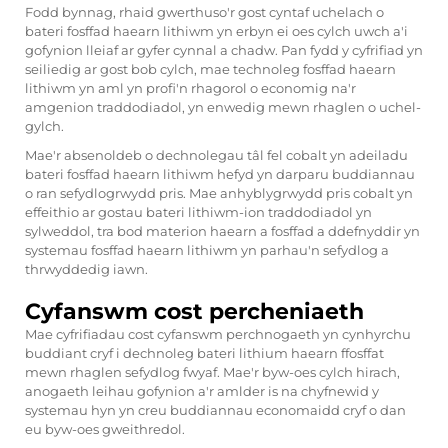
Fodd bynnag, rhaid gwerthuso'r gost cyntaf uchelach o
bateri fosffad haearn lithiwm yn erbyn ei oes cylch uwch a'i
gofynion lleiaf ar gyfer cynnal a chadw. Pan fydd y cyfrifiad yn
seiliedig ar gost bob cylch, mae technoleg fosffad haearn
lithiwm yn aml yn profi'n rhagorol o economig na'r
amgenion traddodiadol, yn enwedig mewn rhaglen o uchel-
gylch.
Mae'r absenoldeb o dechnolegau tâl fel cobalt yn adeiladu
bateri fosffad haearn lithiwm hefyd yn darparu buddiannau
o ran sefydlogrwydd pris. Mae anhyblygrwydd pris cobalt yn
effeithio ar gostau bateri lithiwm-ion traddodiadol yn
sylweddol, tra bod materion haearn a fosffad a ddefnyddir yn
systemau fosffad haearn lithiwm yn parhau'n sefydlog a
thrwyddedig iawn.
Cyfanswm cost percheniaeth
Mae cyfrifiadau cost cyfanswm perchnogaeth yn cynhyrchu
buddiant cryf i dechnoleg bateri lithium haearn ffosffat
mewn rhaglen sefydlog fwyaf. Mae'r byw-oes cylch hirach,
anogaeth leihau gofynion a'r amlder is na chyfnewid y
systemau hyn yn creu buddiannau economaidd cryf o dan
eu byw-oes gweithredol.