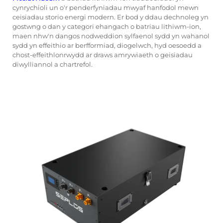
cynrychioli un o'r penderfyniadau mwyaf hanfodol mewn
ceisiadau storio energi modern. Er bod y ddau dechnoleg yn
gostwng o dan y categori ehangach o batriau lithiwm-ion,
maen nhw'n dangos nodweddion sylfaenol sydd yn wahanol
sydd yn effeithio ar berfformiad, diogelwch, hyd oesoedd a
chost-effeithlonrwydd ar draws amrywiaeth o geisiadau
diwylliannol a chartrefol.