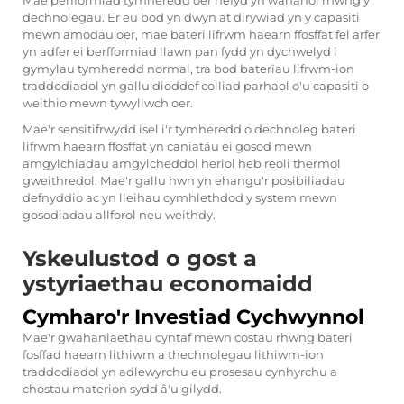
Mae perfformiad tymheredd oer hefyd yn wahanol rhwng y
dechnolegau. Er eu bod yn dwyn at dirywiad yn y capasiti
mewn amodau oer, mae bateri lifrwm haearn ffosffat fel arfer
yn adfer ei berfformiad llawn pan fydd yn dychwelyd i
gymylau tymheredd normal, tra bod baterïau lifrwm-ion
traddodiadol yn gallu dioddef colliad parhaol o'u capasiti o
weithio mewn tywyllwch oer.
Mae'r sensitifrwydd isel i'r tymheredd o dechnoleg bateri
lifrwm haearn ffosffat yn caniatáu ei gosod mewn
amgylchiadau amgylcheddol heriol heb reoli thermol
gweithredol. Mae'r gallu hwn yn ehangu'r posibiliadau
defnyddio ac yn lleihau cymhlethdod y system mewn
gosodiadau allforol neu weithdy.
Yskeulustod o gost a
ystyriaethau economaidd
Cymharo'r Investiad Cychwynnol
Mae'r gwahaniaethau cyntaf mewn costau rhwng bateri
fosffad haearn lithiwm a thechnolegau lithiwm-ion
traddodiadol yn adlewyrchu eu prosesau cynhyrchu a
chostau materion sydd â'u gilydd.