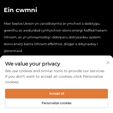
Ein cwmni
Mae Seplos Ukrain yn canolbwyntio ar ymchwil a datblygu,
gwerthu ac awdurdod cynhyrchion storio energi fosffad haearn
lithiwm, ac yn ymrwymedig i ddarparu datrysiadau system
storio enerji batris lithiwm effeithiol, diogel a dibynadwy i
gleientiaid.
We value your privacy
We use cookies and similar tools to provide our services.
If you don't want to accept all cookies, click Personalize
cookies.
Hawlfraint © 2026 China Seplos Ukrain Technology Co., Ltd.
Cedwir pob hawl. -
Polisi Preifatrwydd
Accept all
Personalize cookies