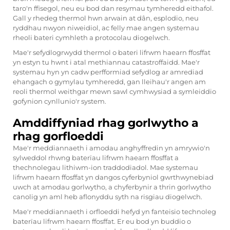
taro'n ffisegol, neu eu bod dan resymau tymheredd eithafol.
Gall y rhedeg thermol hwn arwain at dân, esplodio, neu
ryddhau nwyon niweidiol, ac felly mae angen systemau
rheoli bateri cymhleth a protocolau diogelwch.
Mae'r sefydlogrwydd thermol o bateri lifrwm haearn ffosffat
yn estyn tu hwnt i atal methiannau catastroffaidd. Mae'r
systemau hyn yn cadw perfformiad sefydlog ar amrediad
ehangach o gymylau tymheredd, gan lleihau'r angen am
reoli thermol weithgar mewn sawl cymhwysiad a symleiddio
gofynion cynllunio'r system.
Amddiffyniad rhag gorlwytho a
rhag gorfloeddi
Mae'r meddiannaeth i amodau anghyffredin yn amrywio'n
sylweddol rhwng baterïau lifrwm haearn ffosffat a
thechnolegau lithiwm-ion traddodiadol. Mae systemau
lifrwm haearn ffosffat yn dangos cyferbyniol gwrthwynebiad
uwch at amodau gorlwytho, a chyferbynir a thrin gorlwytho
canolig yn aml heb aflonyddu syth na risgiau diogelwch.
Mae'r meddiannaeth i orfloeddi hefyd yn fanteisio technoleg
baterïau lifrwm haearn ffosffat. Er eu bod yn buddio o