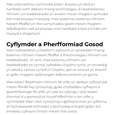
Mae ystyriaethau cymhareb pŵer i bwysau yn dod yn
hanfodol wrth ddewis rhwng technolegau. Er bod baterïau
lithiwm-ion traddodiadol yn arwain mewn rhagleni symudol
ble mae pwysau'n bwysig, mae systemau baterïau lithiwm
haearn ffosffat yn rhoi canlyniadau gwell mewn rhagleni
sefydlog ble nad yw pwysau mor hanfodol â hyd a hirder ym
mywyd a diogelwch.
Cyflymder a Pherfformiad Gosod
Mae nodweddion y llwytho'n wahanol yn sylweddol rhwng
baterïau lithiwm haearn ffosffat a thechnolegau lithiwm-ion
traddodiadol. Yn aml, mae baterïau lithiwm-ion
traddodiadol yn cynnal cyfraddau llwytho cynta, yn enwedig
yn ystod y camau cyntaf o'r llwytho, gan ei wneud yn atractif
ar gyfer rhagleni sydd angen adfywio enerchi yn gynta.
Mae bateri ffwythiwm-lithiwm fel arfer yn derbyn cyflwyniad
mewn ffordd fwy cynwyllog, gyda chyfraddau cyflwyno a
gwerthfawrogir fel arfer yn cael eu cyfyngu i atal straen
thermol a'u gwneud yn hwyaf effeithlon o ran nifer y
cylchoedd. Mae'r dull cynwyllog o gyflwyno hwn yn cyfrannu
at hyd oesoedd eithriadol y technoleg ond gall gofyn am
amserau cyflwyno hirach mewn rhai ceisio.