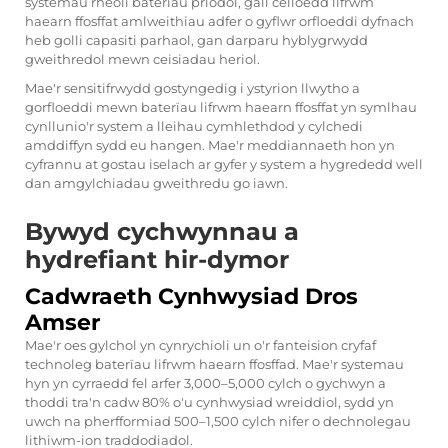
systemau rheoli baterïau priodol, gall celloedd lifrwm
haearn ffosffat amlweithiau adfer o gyflwr orfloeddi dyfnach
heb golli capasiti parhaol, gan darparu hyblygrwydd
gweithredol mewn ceisiadau heriol.
Mae'r sensitifrwydd gostyngedig i ystyrion llwytho a
gorfloeddi mewn baterïau lifrwm haearn ffosffat yn symlhau
cynllunio'r system a lleihau cymhlethdod y cylchedi
amddiffyn sydd eu hangen. Mae'r meddiannaeth hon yn
cyfrannu at gostau iselach ar gyfer y system a hygrededd well
dan amgylchiadau gweithredu go iawn.
Bywyd cychwynnau a
hydrefiant hir-dymor
Cadwraeth Cynhwysiad Dros
Amser
Mae'r oes gylchol yn cynrychioli un o'r fanteision cryfaf
technoleg baterïau lifrwm haearn ffosffad. Mae'r systemau
hyn yn cyrraedd fel arfer 3,000–5,000 cylch o gychwyn a
thoddi tra'n cadw 80% o'u cynhwysiad wreiddiol, sydd yn
uwch na pherfformiad 500–1,500 cylch nifer o dechnolegau
lithiwm-ion traddodiadol.