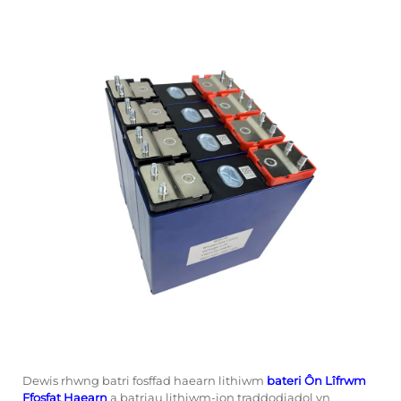
Dewis rhwng batri fosffad haearn lithiwm
bateri Ôn Lîfrwm
Ffosfat Haearn
a batriau lithiwm-ion traddodiadol yn