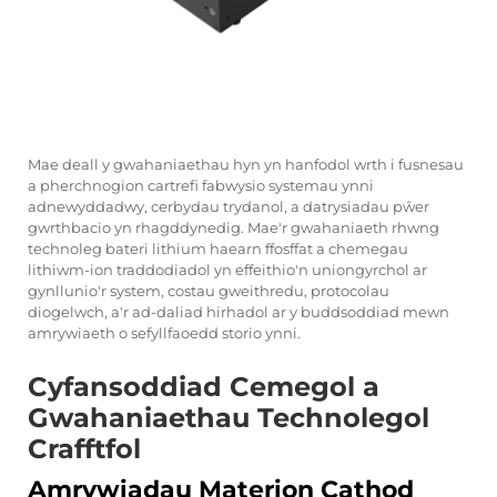
Mae deall y gwahaniaethau hyn yn hanfodol wrth i fusnesau
a pherchnogion cartrefi fabwysio systemau ynni
adnewyddadwy, cerbydau trydanol, a datrysiadau pŵer
gwrthbacio yn rhagddynedig. Mae'r gwahaniaeth rhwng
technoleg bateri lithium haearn ffosffat a chemegau
lithiwm-ion traddodiadol yn effeithio'n uniongyrchol ar
gynllunio'r system, costau gweithredu, protocolau
diogelwch, a'r ad-daliad hirhadol ar y buddsoddiad mewn
amrywiaeth o sefyllfaoedd storio ynni.
Cyfansoddiad Cemegol a
Gwahaniaethau Technolegol
Crafftfol
Amrywiadau Materion Cathod