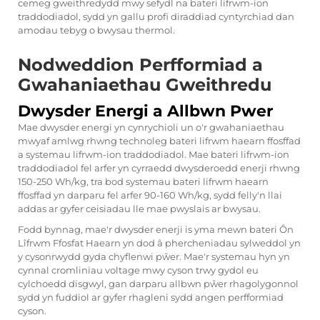
cemeg gweithredydd mwy sefydl na bateri lifrwm-ion
traddodiadol, sydd yn gallu profi diraddiad cyntyrchiad dan
amodau tebyg o bwysau thermol.
Nodweddion Perfformiad a
Gwahaniaethau Gweithredu
Dwysder Energi a Allbwn Pwer
Mae dwysder energi yn cynrychioli un o'r gwahaniaethau
mwyaf amlwg rhwng technoleg bateri lifrwm haearn ffosffad
a systemau lifrwm-ion traddodiadol. Mae bateri lifrwm-ion
traddodiadol fel arfer yn cyrraedd dwysderoedd enerji rhwng
150-250 Wh/kg, tra bod systemau bateri lifrwm haearn
ffosffad yn darparu fel arfer 90-160 Wh/kg, sydd felly'n llai
addas ar gyfer ceisiadau lle mae pwyslais ar bwysau.
Fodd bynnag, mae'r dwysder enerji is yma mewn
bateri Ôn
Lîfrwm Ffosfat Haearn
yn dod â phercheniadau sylweddol yn
y cysonrwydd gyda chyflenwi pŵer. Mae'r systemau hyn yn
cynnal cromliniau voltage mwy cyson trwy gydol eu
cylchoedd disgwyl, gan darparu allbwn pŵer rhagolygonnol
sydd yn fuddiol ar gyfer rhagleni sydd angen perfformiad
cyson.