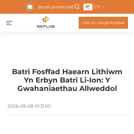
CY
[email protected]
Cais am Darganfyddiad
Batri Fosffad Haearn Lithiwm
Yn Erbyn Batri Li-Ion: Y
Gwahaniaethau Allweddol
2026-05-08 10:31:00