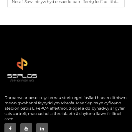
Nesaf :
Sawl hir yw hyd oesoedd batri fferrïg fosffad lithiwm?
Darparwr arloesol o systemau storio egni fosffad haearn lithiwm
mewn gwahanol feysydd ym Mhrofa. Mae Seplos yn cyflwyno
atebion batris LiFePO4 effeithiol, diogel a ddibynadwy ar gyfer
cais cartrefi, masnachol a threialaeth â chyfuno llawn i'r llinell
ased.