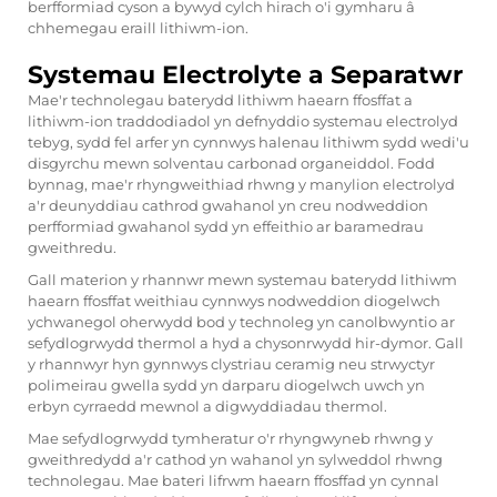
berfformiad cyson a bywyd cylch hirach o'i gymharu â
chhemegau eraill lithiwm-ion.
Systemau Electrolyte a Separatwr
Mae'r technolegau baterydd lithiwm haearn ffosffat a
lithiwm-ion traddodiadol yn defnyddio systemau electrolyd
tebyg, sydd fel arfer yn cynnwys halenau lithiwm sydd wedi'u
disgyrchu mewn solventau carbonad organeiddol. Fodd
bynnag, mae'r rhyngweithiad rhwng y manylion electrolyd
a'r deunyddiau cathrod gwahanol yn creu nodweddion
perfformiad gwahanol sydd yn effeithio ar baramedrau
gweithredu.
Gall materion y rhannwr mewn systemau baterydd lithiwm
haearn ffosffat weithiau cynnwys nodweddion diogelwch
ychwanegol oherwydd bod y technoleg yn canolbwyntio ar
sefydlogrwydd thermol a hyd a chysonrwydd hir-dymor. Gall
y rhannwyr hyn gynnwys clystriau ceramig neu strwyctyr
polimeirau gwella sydd yn darparu diogelwch uwch yn
erbyn cyrraedd mewnol a digwyddiadau thermol.
Mae sefydlogrwydd tymheratur o'r rhyngwyneb rhwng y
gweithredydd a'r cathod yn wahanol yn sylweddol rhwng
technolegau. Mae bateri lifrwm haearn ffosffad yn cynnal