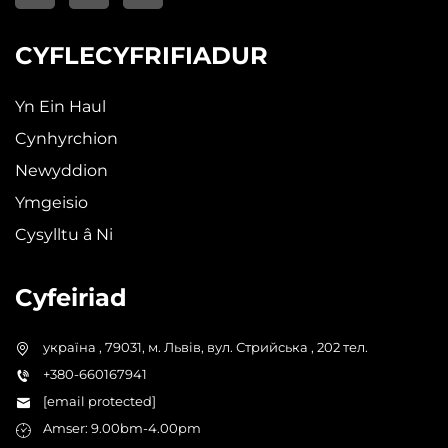
CYFLECYFRIFIADUR
Yn Ein Haul
Cynhyrchion
Newyddion
Ymgeisio
Cysylltu â Ni
Cyfeiriad
україна , 79031, м. Львів, вул. Стрийська , 202 тел.
+380-660167941
[email protected]
Amser: 9.00bm-4.00pm