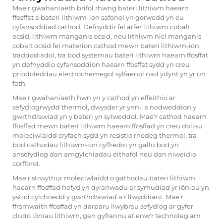
Mae'r gwahaniaeth brifol rhwng bateri lithiwm haearn
ffosffat a bateri lithiwm-ion safonol yn gorwedd yn eu
cyfansoddiad cathod. Defnyddir fel arfer lithiwm cobalt
ocsid, lithiwm manganis ocsid, neu lithiwm nicl manganis
cobalt ocsid fel materion cathod mewn bateri lithiwm-ion
traddodiadol, tra bod systemau bateri lithiwm haearn ffosffat
yn defnyddio cyfansoddion haearn ffosffat sydd yn creu
priodoleddau electrochemegol sylfaenol nad ydynt yn yr un
fath.
Mae'r gwahaniaeth hwn yn y cathod yn effeithio ar
sefydlogrwydd thermol, dwysder yr ynni, a nodweddion y
gwrthdrawiad yn y bateri yn sylweddol. Mae'r cathod haearn
ffosffad mewn bateri lithiwm haearn ffosffad yn creu doliau
moleciwlaidd cryfach sydd yn resistio rhedeg thermol, tra
bod cathodau lithiwm-ion cyffredin yn gallu bod yn
ansefydlog dan amgylchiadau eithafol neu dan niweidio
corfforol.
Mae'r strwythur moleciwlaidd o gathodau bateri lithiwm
haearn ffosffad hefyd yn dylanwadu ar symudiad yr iôniau yn
ystod cylchoedd y gwrthdrawiad a'r llwyddiant. Mae'r
fframwaith ffosffad yn darparu llwybrau sefydlog ar gyfer
cludo iôniau lithiwm, gan gyfrannu at enw'r technoleg am