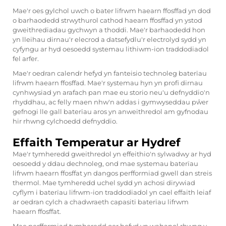
Mae'r oes gylchol uwch o bater lifrwm haearn ffosffad yn dod
o barhaodedd strwythurol cathod haearn ffosffad yn ystod
gweithrediadau gychwyn a thoddi. Mae'r barhaodedd hon
yn lleihau dirnau'r elecrod a datsefydlu'r electrolyd sydd yn
cyfyngu ar hyd oesoedd systemau lithiwm-ion traddodiadol
fel arfer.
Mae'r oedran calendr hefyd yn fanteisio technoleg baterïau
lifrwm haearn ffosffad. Mae'r systemau hyn yn profi dirnau
cynhwysiad yn arafach pan mae eu storio neu'u defnyddio'n
rhyddhau, ac felly maen nhw'n addas i gymwyseddau pŵer
gefnogi lle gall baterïau aros yn anweithredol am gyfnodau
hir rhwng cylchoedd defnyddio.
Effaith Temperatur ar Hydref
Mae'r tymheredd gweithredol yn effeithio'n sylwadwy ar hyd
oesoedd y ddau dechnoleg, ond mae systemau baterïau
lifrwm haearn ffosffat yn dangos perfformiad gwell dan streis
thermol. Mae tymheredd uchel sydd yn achosi dirywiad
cyflym i baterïau lifrwm-ion traddodiadol yn cael effaith leiaf
ar oedran cylch a chadwraeth capasiti baterïau lifrwm
haearn ffosffat.