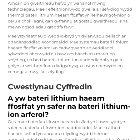
Amcanion gweithredu hefyd yn wahanol rhwng
technolegau. Mae'r effeithlonrwydd gwella a'r sefydlogrwydd
thermol bateri lithium haearn ffosffat yn lleihau'r gofynion o
oeru a cholli egni, gan gyfrannu at gostau gweithredu is na
mewn gosodiadau graddfa fawr.
Mae ystyriaethau diwedd-o-bryd yn dylanwadu pellach ar
ddadansoddiad economaidd. Mae systemau bateri lithium
haearn ffosffat yn aml yn cadw gwerth adweddiadol
sylweddol oherwydd eu byw-oes hirach a'u materion
sefydlog, tra bod bateri lithium-ion traddodiadol yn gallu
gofyn ar weithdrefnau dadgymysgu costus oherwydd eu
cemegau mwy llai sefydlog.
Cwestiynau Cyffredin
A yw bateri lithium haearn
ffosffat yn safer na bateri lithium-
ion arferol?
Oes, mae baterïau lifrwm haearn fosffad yn llawer sydd yn
safer na baterïau lifrwm-ion traddodiadol. Mae'r cathod
haearn fosffad yn darparu sefydlogrwydd thermol
angenrheidiol sydd yn gweithredu'n effeithiol i ddileu'r risg