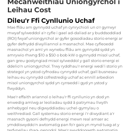
Mecanweithiau Uniongyrchol i
Leihau Cost
Dileu'r Ffi Cynllunio Uchaf
Mae ffiâu am gynnydd uchaf yn cynrychioli un o'r gyrrwyr
mwyaf sylweddol a'r cyfle i gael ad-daliad ar y buddsoddiad
(ROI) fwyaf uniongyrchol ar gyfer gosodiadau storio energi ar
gyfer defnydd diwylliannol a masnachol. Mae cyfleoedd
masnachol yn aml yn wynebu ffiâu am gynnydd sydd yn
amrywio rhwng $10 a $50 o bob kW o gynnydd misol uchaf,
gan greu gostyngiad misol sylweddol y gall storio energi ei
ddelio'n uniongyrchol. Trwy ryddhau'r energi wedi'i storio yn
strategol yn ystod cyfnodau cynnydd uchaf, gall busnesau
leihau eu cynnydd cofrestredig uchaf ac ennill arbedion
misol uniongyrchol sydd yn cyrraedd i gyd yn ystod y
flwyddyn.
Mae'r effaith ariannol o leihau'r ffi cynllunio yn dod yn
enwedig amlwg ar leoliadau sydd â patrymau llwyth
anhebygol neu digwyddiadau uchel-gymylau o
weithrediad. Gall systemau storio energi i'r diwydiant a'r
masnach gysoni defnydd energi mewn real amser ac
ymddiswyddo'n awtomatig pan fo'r gais yn mynd tuag at y
terfynellau rhag- penodol. Mae'r swyddogaeth awtomatig