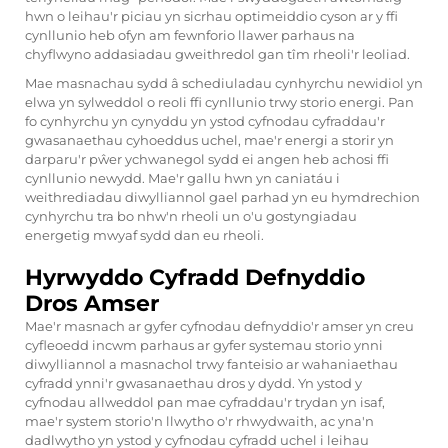
hwn o leihau'r piciau yn sicrhau optimeiddio cyson ar y ffi
cynllunio heb ofyn am fewnforio llawer parhaus na
chyflwyno addasiadau gweithredol gan tîm rheoli'r leoliad.
Mae masnachau sydd â schediuladau cynhyrchu newidiol yn
elwa yn sylweddol o reoli ffi cynllunio trwy storio energi. Pan
fo cynhyrchu yn cynyddu yn ystod cyfnodau cyfraddau'r
gwasanaethau cyhoeddus uchel, mae'r energi a storir yn
darparu'r pŵer ychwanegol sydd ei angen heb achosi ffi
cynllunio newydd. Mae'r gallu hwn yn caniatáu i
weithrediadau diwylliannol gael parhad yn eu hymdrechion
cynhyrchu tra bo nhw'n rheoli un o'u gostyngiadau
energetig mwyaf sydd dan eu rheoli.
Hyrwyddo Cyfradd Defnyddio
Dros Amser
Mae'r masnach ar gyfer cyfnodau defnyddio'r amser yn creu
cyfleoedd incwm parhaus ar gyfer systemau storio ynni
diwylliannol a masnachol trwy fanteisio ar wahaniaethau
cyfradd ynni'r gwasanaethau dros y dydd. Yn ystod y
cyfnodau allweddol pan mae cyfraddau'r trydan yn isaf,
mae'r system storio'n llwytho o'r rhwydwaith, ac yna'n
dadlwytho yn ystod y cyfnodau cyfradd uchel i leihau