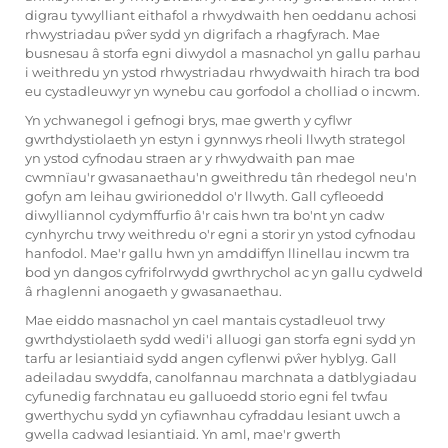
digrau tywylliant eithafol a rhwydwaith hen oeddanu achosi
rhwystriadau pŵer sydd yn digrifach a rhagfyrach. Mae
busnesau â
storfa egni diwydol a masnachol
yn gallu parhau
i weithredu yn ystod rhwystriadau rhwydwaith hirach tra bod
eu cystadleuwyr yn wynebu cau gorfodol a cholliad o incwm.
Yn ychwanegol i gefnogi brys, mae gwerth y cyflwr
gwrthdystiolaeth yn estyn i gynnwys rheoli llwyth strategol
yn ystod cyfnodau straen ar y rhwydwaith pan mae
cwmnïau'r gwasanaethau'n gweithredu tân rhedegol neu'n
gofyn am leihau gwirioneddol o'r llwyth. Gall cyfleoedd
diwylliannol cydymffurfio â'r cais hwn tra bo'nt yn cadw
cynhyrchu trwy weithredu o'r egni a storir yn ystod cyfnodau
hanfodol. Mae'r gallu hwn yn amddiffyn llinellau incwm tra
bod yn dangos cyfrifolrwydd gwrthrychol ac yn gallu cydweld
â rhaglenni anogaeth y gwasanaethau.
Mae eiddo masnachol yn cael mantais cystadleuol trwy
gwrthdystiolaeth sydd wedi'i alluogi gan storfa egni sydd yn
tarfu ar lesiantiaid sydd angen cyflenwi pŵer hyblyg. Gall
adeiladau swyddfa, canolfannau marchnata a datblygiadau
cyfunedig farchnatau eu galluoedd storio egni fel twfau
gwerthychu sydd yn cyfiawnhau cyfraddau lesiant uwch a
gwella cadwad lesiantiaid. Yn aml, mae'r gwerth