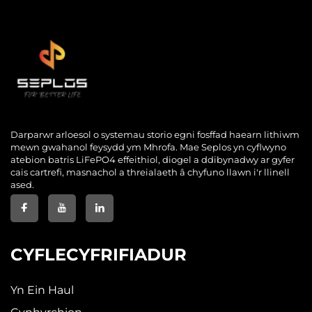
Darparwr arloesol o systemau storio egni fosffad haearn lithiwm
mewn gwahanol feysydd ym Mhrofa. Mae Seplos yn cyflwyno
atebion batris LiFePO4 effeithiol, diogel a ddibynadwy ar gyfer
cais cartrefi, masnachol a threialaeth â chyfuno llawn i'r llinell
ased.
CYFLECYFRIFIADUR
Yn Ein Haul