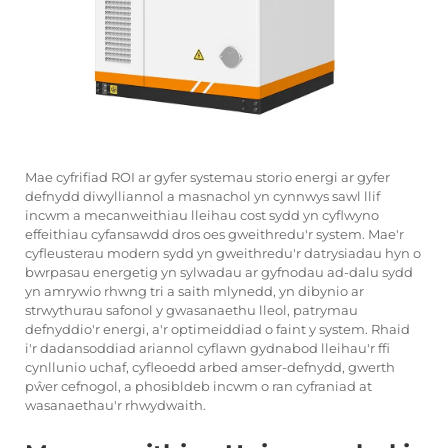
Mae cyfrifiad ROI ar gyfer systemau storio energi ar gyfer
defnydd diwylliannol a masnachol yn cynnwys sawl llif
incwm a mecanweithiau lleihau cost sydd yn cyflwyno
effeithiau cyfansawdd dros oes gweithredu'r system. Mae'r
cyfleusterau modern sydd yn gweithredu'r datrysiadau hyn o
bwrpasau energetig yn sylwadau ar gyfnodau ad-dalu sydd
yn amrywio rhwng tri a saith mlynedd, yn dibynio ar
strwythurau safonol y gwasanaethu lleol, patrymau
defnyddio'r energi, a'r optimeiddiad o faint y system. Rhaid
i'r dadansoddiad ariannol cyflawn gydnabod lleihau'r ffi
cynllunio uchaf, cyfleoedd arbed amser-defnydd, gwerth
pŵer cefnogol, a phosibldeb incwm o ran cyfraniad at
wasanaethau'r rhwydwaith.