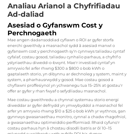
Analiau Arianol a Chyfrifiadau
Ad-daliad
Asesiad o Gyfanswm Cost y
Perchnogaeth
Mae angen dadansoddiad cyflawn o ROI ar gyfer storfa
enerchi gweithdy a masnachol sydd â asesiad manwl o
gyfanswm cost y perchnogaeth sy'n cynnwys taliadau cyntaf
cyfalaf, costau gosod, taliadau cynhalio parhaus, a chyfrif o
ystyriaethau diwedd-o-bwynt. Mae'r investiad cyntaf yn
amrywio fel arfer rhwng $300 a $800 o bob kWh o
gaptalaeth storio, yn dibynnu ar dechnoleg y system, maint y
system, a pharhausrwydd y gosod. Mae costau gosod a
chyflawni proffesiynol yn ychwanegu tua 15–25% at gostau'r
offer ar gyfer y rhan fwyaf o sefydliadau masnachol.
Mae costau gweithredu a chynnal systemau storio energi
diweddar ar gyfer defnydd yn ymwybyddol a masnachol fel
arfer yn amrywio rhwng $10 a $25 o bob kWh yr wythnos, gan
gynnwys gwasanaethau monitro, cynnal a chadw rhagofniol,
a gwasanaethau optimeiddio perfformiad. Rhaid cyfuno'r
costau parhaus hyn â chostau disodli batris ar ôl 10–15
mlynedd o weithredu wrth gyfrifo ROI hir-dymor.