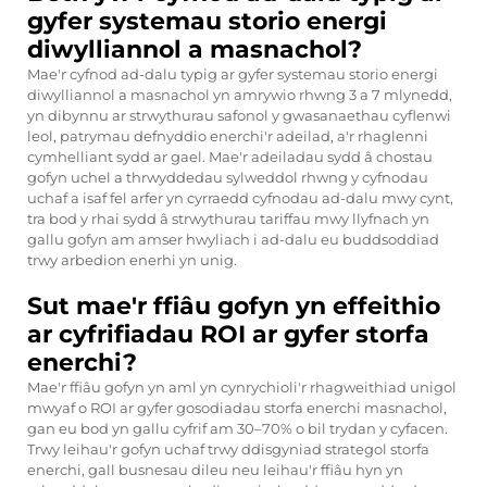
gyfer systemau storio energi
diwylliannol a masnachol?
Mae'r cyfnod ad-dalu typig ar gyfer systemau storio energi
diwylliannol a masnachol yn amrywio rhwng 3 a 7 mlynedd,
yn dibynnu ar strwythurau safonol y gwasanaethau cyflenwi
leol, patrymau defnyddio enerchi'r adeilad, a'r rhaglenni
cymhelliant sydd ar gael. Mae'r adeiladau sydd â chostau
gofyn uchel a thrwyddedau sylweddol rhwng y cyfnodau
uchaf a isaf fel arfer yn cyrraedd cyfnodau ad-dalu mwy cynt,
tra bod y rhai sydd â strwythurau tariffau mwy llyfnach yn
gallu gofyn am amser hwyliach i ad-dalu eu buddsoddiad
trwy arbedion enerhi yn unig.
Sut mae'r ffiâu gofyn yn effeithio
ar cyfrifiadau ROI ar gyfer storfa
enerchi?
Mae'r ffiâu gofyn yn aml yn cynrychioli'r rhagweithiad unigol
mwyaf o ROI ar gyfer gosodiadau storfa enerchi masnachol,
gan eu bod yn gallu cyfrif am 30–70% o bil trydan y cyfacen.
Trwy leihau'r gofyn uchaf trwy ddisgyniad strategol storfa
enerchi, gall busnesau dileu neu leihau'r ffiâu hyn yn