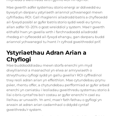
Mae gwerth adfer systemau storio energi ar ddiwedd eu
bywyd yn darparu ystyriaeth ariannol ychwanegol mewn
cyfrifiadau ROI. Gall rhaglenni ailadrodd batris a chyfleoedd
ail-fywyd posibl ar gyfer batris storio sydd wedi eu tynnu
allan adfer 10–20% o gost wreiddiol y system. Mae'r gwerth
eithafol hwn yn gwella wrth i farchnadoedd ailadrodd
rhedeg a'r cyfleoedd ail-fywyd ehangu, gan darparu budd
ariannol ychwanegol tu hwnt i'r cyfnod gweithredol prif.
Ystyriaethau Adran Arian a
Chyflogi
Mae buddsoddiadau mewn storfa enerchi ym myd
diwylliannol a masnachol yn elwa ar amrywiaeth o
strwythurau cyflogi sydd yn gallu gwella'r ROI cyffredinol
trwy reoli adran arian yn effeithlon. Mae cytundebau prynu
pŵer, rhentu offer, a chytundebau perfformiad ar gyfer arbed
enerchi yn caniatáu i leoliadau gweithredu systemau storio â
llai o bris cyntaf tra bo'r costau ar gyfer enerchi'n cael eu
lleihau ar unwaith. Yn aml, mae'r fath fathau o gyflogi yn
arwain at adran arian cadarnhaol o ddydd cyntaf
gweithredu'r system.