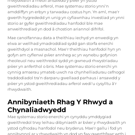
rhwydwaith a rheoli ansawdd y pŵer yn ystod
gweithrediadau arferol, mae systemau storio ynni'n
amddiffyn yn erbyn y tarwadau costus hyn. Yn aml, mae'r
gwerth hygrededd yn unig yn cyfiawnhau investiad yn ynni
storio ar gyfer gweithrediadau hanfodol ble mae
anweithrediad yn dod â chostion ariannol difrifol.
Mae canolfannau data a theithiau iechyd yn enwedig yn
elwa ar wellhad ymadroddiad sydd gan storfa enerchi
gweithdyol a masnachol. Mae'r theithiau hanfodol hyn yn
gofyn am cyflenwi pŵer annheg ac yn wynebu gofynion
rheoleuol neu weithredol sydd yn gwneud rhwystriadau
pŵer yn anferthol o bris. Mae systemau storio enerchi yn
cynnig amserau ymateb uwch na chynhelliadurau cefnogol
traddodiadol tra'n darparu gwellaad parhaus i ansawdd y
pŵer yn ystod gweithrediadau arferol wedi'u cysylltu â'r
rhwydwaith.
Annibyniaeth Rhag Y Rhwyd a
Chynaliadwyedd
Mae systemau storio enerchi yn cynyddu ymddygiad
gweithredol trwy leihau dibyniaeth ar bŵer y rhwydwaith yn
ystod cyfnodau hanfodol neu bryderus. Mae'r gallu i fod yn
annibynnol ar y rhwydwaith yn dod yn fwy gwerthfawr wrth i