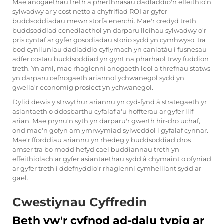
Mae anogaethau treth a pherthnasau dadladdio'n effeithio'n
sylwadwy ar y cost netto a chyfrifiad ROI ar gyfer
buddsoddiadau mewn storfa enerchi. Mae'r credyd treth
buddsoddiad cenedlaethol yn darparu lleihau sylwadwy o'r
pris cyntaf ar gyfer gosodiadau storio sydd yn cymhwyso, tra
bod cynlluniau dadladdio cyflymach yn caniatáu i fusnesau
adfer costau buddsoddiad yn gynt na pharhaol trwy fuddion
treth. Yn aml, mae rhaglenni anogaeth leol a threfnau statws
yn darparu cefnogaeth ariannol ychwanegol sydd yn
gwella'r economig prosiect yn ychwanegol.
Dylid dewis y strwythur ariannu yn cyd-fynd â strategaeth yr
asiantaeth o ddosbarthu cyfalaf a'u hoffterau ar gyfer llif
arian. Mae prynu'n syth yn darparu'r gwerth hir-dro uchaf,
ond mae'n gofyn am ymrwymiad sylweddol i gyfalaf cynnar.
Mae'r fforddiau ariannu yn rhedeg y buddsoddiad dros
amser tra bo modd hefyd cael buddiannau treth yn
effeithiolach ar gyfer asiantaethau sydd â chymaint o ofyniad
ar gyfer treth i ddefnyddio'r rhaglenni cymhelliant sydd ar
gael.
Cwestiynau Cyffredin
Beth yw'r cyfnod ad-dalu typig ar