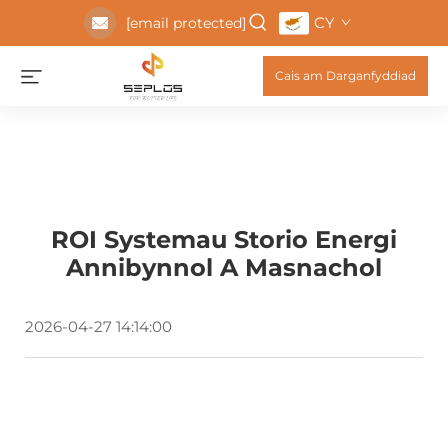
CY
[email protected]
Cais am Darganfyddiad
ROI Systemau Storio Energi
Annibynnol A Masnachol
2026-04-27 14:14:00