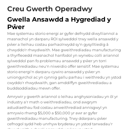
Creu Gwerth Operadwy
Gwella Ansawdd a Hygrediad y
Pŵer
Mae systemau storio energi ar gyfer defnydd diwylliannol a
masnachol yn darparu ROI sylweddol trwy wella ansawdd y
pŵer a lleihau costau parhaolrwydd sy'n gysylltiedig â
chwyddo'r rhwydwaith. Mae gweithrediadau manufacturing
a thyrfleoedd masnachol hanfodol yn wynebu colli ariannol
sylweddol pan fo problemau ansawdd y pŵer yn torri
gweithrediadau neu'n niweidio offer sensitif. Mae systemau
storio energi'n darparu cywiro ansawdd y pŵer yn
uniongyrchol ac yn cynnig gallu parhau i weithredu yn ystod
cwyddo'r rhwydwaith, gan amddiffyn gweithrediadau a
buddsoddiadau mewn offer.
Amrywir y gwerth ariannol o leihau anghysoniadau yn ôl yr
industry a'r math o weithrediadau, ond awgrym
astudiaethau fod costau anweithrediad annisgwyl yn
amrywio rhwng $5,000 a $50,000 yr awr ar gyfer
gweithrediadau manufacturing. Trwy ddarparu pŵer
cefnogol sydd heb unrhyw bryderau yn ystod tarwadau'r