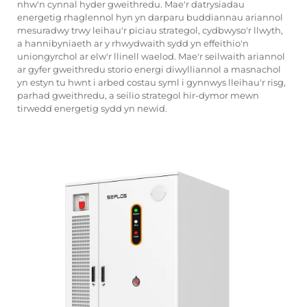
nhw'n cynnal hyder gweithredu. Mae'r datrysiadau
energetig rhaglennol hyn yn darparu buddiannau ariannol
mesuradwy trwy leihau'r piciau strategol, cydbwyso'r llwyth,
a hannibyniaeth ar y rhwydwaith sydd yn effeithio'n
uniongyrchol ar elw'r llinell waelod. Mae'r seilwaith ariannol
ar gyfer gweithredu storio energi diwylliannol a masnachol
yn estyn tu hwnt i arbed costau syml i gynnwys lleihau'r risg,
parhad gweithredu, a seilio strategol hir-dymor mewn
tirwedd energetig sydd yn newid.