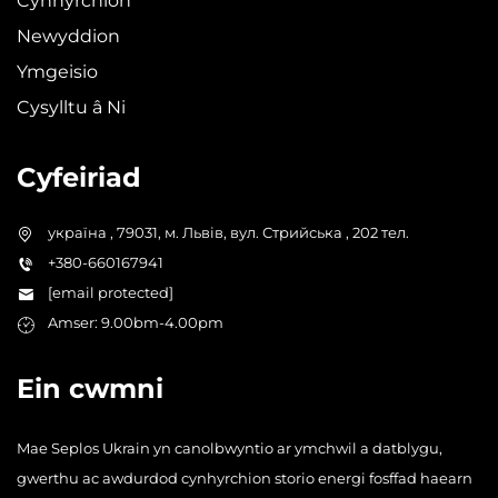
Cynhyrchion
Newyddion
Ymgeisio
Cysylltu â Ni
Cyfeiriad
україна , 79031, м. Львів, вул. Стрийська , 202 тел.
+380-660167941
[email protected]
Amser: 9.00bm-4.00pm
Ein cwmni
Mae Seplos Ukrain yn canolbwyntio ar ymchwil a datblygu,
gwerthu ac awdurdod cynhyrchion storio energi fosffad haearn