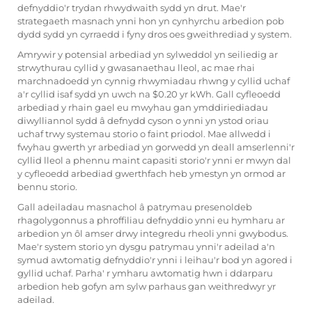
defnyddio'r trydan rhwydwaith sydd yn drut. Mae'r
strategaeth masnach ynni hon yn cynhyrchu arbedion pob
dydd sydd yn cyrraedd i fyny dros oes gweithrediad y system.
Amrywir y potensial arbediad yn sylweddol yn seiliedig ar
strwythurau cyllid y gwasanaethau lleol, ac mae rhai
marchnadoedd yn cynnig rhwymiadau rhwng y cyllid uchaf
a'r cyllid isaf sydd yn uwch na $0.20 yr kWh. Gall cyfleoedd
arbediad y rhain gael eu mwyhau gan ymddiriediadau
diwylliannol sydd â defnydd cyson o ynni yn ystod oriau
uchaf trwy systemau storio o faint priodol. Mae allwedd i
fwyhau gwerth yr arbediad yn gorwedd yn deall amserlenni'r
cyllid lleol a phennu maint capasiti storio'r ynni er mwyn dal
y cyfleoedd arbediad gwerthfach heb ymestyn yn ormod ar
bennu storio.
Gall adeiladau masnachol â patrymau presenoldeb
rhagolygonnus a phroffiliau defnyddio ynni eu hymharu ar
arbedion yn ôl amser drwy integredu rheoli ynni gwybodus.
Mae'r system storio yn dysgu patrymau ynni'r adeilad a'n
symud awtomatig defnyddio'r ynni i leihau'r bod yn agored i
gyllid uchaf. Parha' r ymharu awtomatig hwn i ddarparu
arbedion heb gofyn am sylw parhaus gan weithredwyr yr
adeilad.