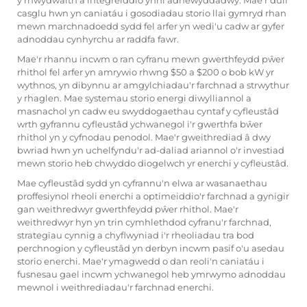
y rhwydwaith a integreiddio ynni adnewyddadwy. Mae'r dull
casglu hwn yn caniatáu i gosodiadau storio llai gymryd rhan
mewn marchnadoedd sydd fel arfer yn wedi'u cadw ar gyfer
adnoddau cynhyrchu ar raddfa fawr.
Mae'r rhannu incwm o ran cyfranu mewn gwerthfeydd pŵer
rhithol fel arfer yn amrywio rhwng $50 a $200 o bob kW yr
wythnos, yn dibynnu ar amgylchiadau'r farchnad a strwythur
y rhaglen. Mae systemau storio energi diwylliannol a
masnachol yn cadw eu swyddogaethau cyntaf y cyfleustâd
wrth gyfrannu cyfleustâd ychwanegol i'r gwerthfa bŵer
rhithol yn y cyfnodau penodol. Mae'r gweithrediad â dwy
bwriad hwn yn uchelfyndu'r ad-daliad ariannol o'r investiad
mewn storio heb chwyddo diogelwch yr enerchi y cyfleustâd.
Mae cyfleustâd sydd yn cyfrannu'n elwa ar wasanaethau
proffesiynol rheoli enerchi a optimeiddio'r farchnad a gynigir
gan weithredwyr gwerthfeydd pŵer rhithol. Mae'r
weithredwyr hyn yn trin cymhlethdod cyfranu'r farchnad,
strategïau cynnig a chyflwyniad i'r rheoliadau tra bod
perchnogion y cyfleustâd yn derbyn incwm pasif o'u asedau
storio enerchi. Mae'r ymagwedd o dan reoli'n caniatáu i
fusnesau gael incwm ychwanegol heb ymrwymo adnoddau
mewnol i weithrediadau'r farchnad enerchi.