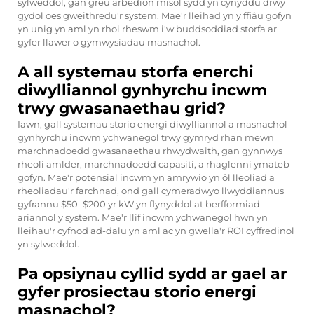
sylweddol, gan greu arbedion misol sydd yn cynyddu drwy
gydol oes gweithredu'r system. Mae'r lleihad yn y ffiâu gofyn
yn unig yn aml yn rhoi rheswm i'w buddsoddiad storfa ar
gyfer llawer o gymwysiadau masnachol.
A all systemau storfa enerchi
diwylliannol gynhyrchu incwm
trwy gwasanaethau grid?
Iawn, gall systemau storio energi diwylliannol a masnachol
gynhyrchu incwm ychwanegol trwy gymryd rhan mewn
marchnadoedd gwasanaethau rhwydwaith, gan gynnwys
rheoli amlder, marchnadoedd capasiti, a rhaglenni ymateb
gofyn. Mae'r potensial incwm yn amrywio yn ôl lleoliad a
rheoliadau'r farchnad, ond gall cymeradwyo llwyddiannus
gyfrannu $50–$200 yr kW yn flynyddol at berfformiad
ariannol y system. Mae'r llif incwm ychwanegol hwn yn
lleihau'r cyfnod ad-dalu yn aml ac yn gwella'r ROI cyffredinol
yn sylweddol.
Pa opsiynau cyllid sydd ar gael ar
gyfer prosiectau storio energi
masnachol?