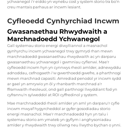
ychwanegol i'r eiddo yn wynebu cost y system storio tra bo'n
creu mantais parhaus ar incwm lesiant.
Cyfleoedd Cynhyrchiad Incwm
Gwasanaethau Rhwydwaith a
Marchnadoedd Ychwanegol
Gall systemau storio energi diwylliannol a masnachol
gynhyrchu incwm ychwanegol trwy gymryd rhan mewn
marchnadoedd gwasanaethau rhwydwaith ac yn darparu
gwasanaethau ychwanegol i gwmnïau cyflenwi. Mae'r
cyfleoedd incwm hyn yn cynnwys rheoli amlder, adnewyddu
adnoddau, cefnogaeth i'w gwerthoedd gwefre, a pharthnogi
mewn marchnad capasiti. Amrediad penodol yr incwm sydd
ar gael yn amrywio yn ôl y rhanbarth marchnad a'r
fframwaith rheoleuol, ond gall parthnogi llwyddiant fod yn
cyfrannu'n sylweddol at ROI cyffredinol y system.
Mae marchnadoedd rheoli amlder yn aml yn darparu'r cyfle
incwm mwyaf hygyrcheddol ar gyfer gosodiadau storio
energi masnachol. Mae'r marchnadoedd hyn yn talu i
systemau storio am ymateb yn gyflym i anghysoniadau
amlder y rhwydwaith trwy ollwng neu llwytho bychan o ynni.