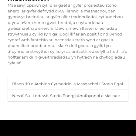
Mae sawl opsiwn cyllid ar gael ar gyfer prosiectau storio
energi ar gyfer defnydd diwylliannol a masnachol, gan
gynnwys breintiau ar gyfer offer traddodiadol, cytundebau
prynu pŵer, rhentu gweithredol, a chytundebau
gwasanaethau enerchi. Dewis mewn llawer o leoliadau
strwythurau cyllid sy'n galluogi llif arian positif o'r diwrnod
cyntaf wrth fanteisio ar incenstiau treth sydd ar gael a
phanelliad buddiannau. Mae'r dull gorau o gyllid yn
dibynnu ar strwythur cyllid yr asiantaeth, eu sefyllfa treth, a'u
hoffter am drin gweithrediadau yn hytrach na chyflogiadau
cyfalaf.
Blaen :
10 o Atebion Cyrraeddol a Masnachol i Storio Egni
Nesaf :
Sut i ddewis Storio Energi Annibynnol a Masnachol