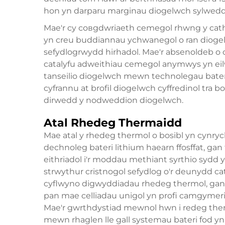
hon yn darparu marginau diogelwch sylweddol
Mae'r cy совgdwriaeth cemegol rhwng y cathod
yn creu buddiannau ychwanegol o ran diogel
sefydlogrwydd hirhadol. Mae'r absenoldeb o c
catalyfu adweithiau cemegol anymwys yn eilw
tanseilio diogelwch mewn technolegau bat
cyfrannu at brofil diogelwch cyffredinol tra
dirwedd y nodweddion diogelwch.
Atal Rhedeg Thermaidd
Mae atal y rhedeg thermol o bosibl yn cynryc
dechnoleg bateri lithium haearn ffosffat, g
eithriadol i'r moddau methiant syrthio sydd yn
strwythur cristnogol sefydlog o'r deunydd cat
cyflwyno digwyddiadau rhedeg thermol, gan
pan mae celliadau unigol yn profi camgyme
Mae'r gwrthdystiad mewnol hwn i redeg ther
mewn rhaglen lle gall systemau bateri fod yn