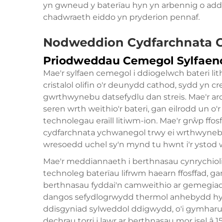
yn gwneud y baterïau hyn yn arbennig o adda
chadwraeth eiddo yn pryderion pennaf.
Nodweddion Cydfarchnata 
Priodweddau Cemegol Sylfaen
Mae'r sylfaen cemegol i ddiogelwch bateri li
cristalol olifin o'r deunydd cathod, sydd yn 
gwrthwynebu datsefydlu dan streis. Mae'r ar
seren wrth weithio'r bateri, gan eilrodd un o
technolegau eraill litiwm-ion. Mae'r grŵp ffosf
cydfarchnata ychwanegol trwy ei wrthwynebi
wresoedd uchel sy'n mynd tu hwnt i'r ystod we
Mae'r meddiannaeth i berthnasau cynrychio
technoleg baterïau lifrwm haearn ffosffad, g
berthnasau fyddai'n camweithio ar gemegiada
dangos sefydlogrwydd thermol anhebydd hyd
ddisgyniad sylweddol ddigwydd, o'i gymharu â
dechrau torri i lawr ar berthnasau mor isel 