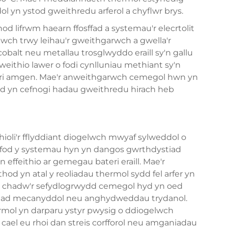
 yn ystod gweithredu arferol a chyflwr brys.
 lifrwm haearn ffosffad a systemau'r elecrtolit
wch trwy leihau'r gweithgarwch a gwella'r
obalt neu metallau trosglwyddo eraill sy'n gallu
eithio lawer o fodi cynlluniau methiant sy'n
eri amgen. Mae'r anweithgarwch cemegol hwn yn
 bod yn cefnogi hadau gweithredu hirach heb
hioli'r fflyddiant diogelwch mwyaf sylweddol o
an fod y systemau hyn yn dangos gwrthdystiad
 effeithio ar gemegau bateri eraill. Mae'r
hod yn atal y reoliadau thermol sydd fel arfer yn
 chadw'r sefydlogrwydd cemegol hyd yn oed
riad mecanyddol neu anghydweddau trydanol.
mol yn darparu ystyr pwysig o ddiogelwch
 cael eu rhoi dan streis corfforol neu amganiadau