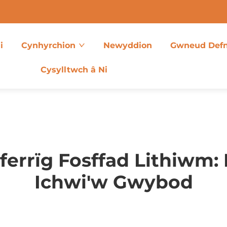
i
Cynhyrchion
Newyddion
Gwneud Def
Cysylltwch â Ni
ferrïg Fosffad Lithiwm: 
Ichwi'w Gwybod