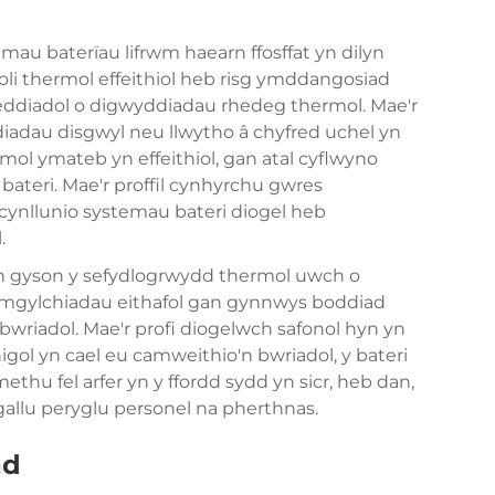
 baterïau lifrwm haearn ffosffat yn dilyn
oli thermol effeithiol heb risg ymddangosiad
diadol o digwyddiadau rhedeg thermol. Mae'r
iadau disgwyl neu llwytho â chyfred uchel yn
mol ymateb yn effeithiol, gan atal cyflwyno
ateri. Mae'r proffil cynhyrchu gwres
cynllunio systemau bateri diogel heb
.
n gyson y sefydlogrwydd thermol uwch o
 amgylchiadau eithafol gan gynnwys boddiad
 bwriadol. Mae'r profi diogelwch safonol hyn yn
igol yn cael eu camweithio'n bwriadol, y
bateri
thu fel arfer yn y ffordd sydd yn sicr, heb dan,
allu peryglu personel na pherthnas.
ad