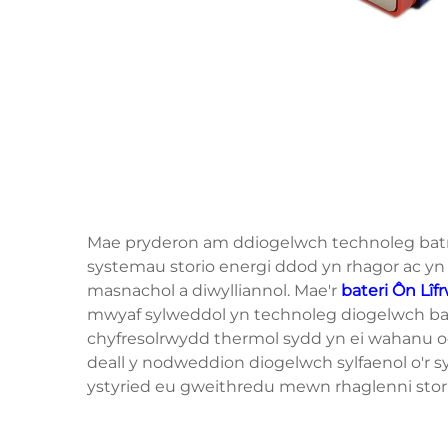
Mae pryderon am ddiogelwch technoleg batr
systemau storio energi ddod yn rhagor ac yn
masnachol a diwylliannol. Mae'r
bateri Ôn Lî
mwyaf sylweddol yn technoleg diogelwch ba
chyfresolrwydd thermol sydd yn ei wahanu od
deall y nodweddion diogelwch sylfaenol o'r 
ystyried eu gweithredu mewn rhaglenni storio