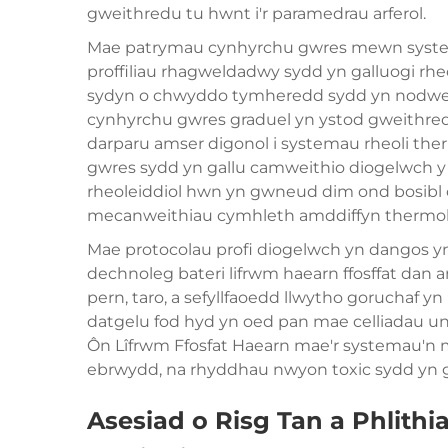
gweithredu tu hwnt i'r paramedrau arferol.
Mae patrymau cynhyrchu gwres mewn systemau
proffiliau rhagweldadwy sydd yn galluogi rhe
sydyn o chwyddo tymheredd sydd yn nodwed
cynhyrchu gwres graduel yn ystod gweithred
darparu amser digonol i systemau rheoli ther
gwres sydd yn gallu camweithio diogelwch y b
rheoleiddiol hwn yn gwneud dim ond bosibl 
mecanweithiau cymhleth amddiffyn thermol
Mae protocolau profi diogelwch yn dangos y
dechnoleg bateri lifrwm haearn ffosffat dan
pern, taro, a sefyllfaoedd llwytho goruchaf yn
datgelu fod hyd yn oed pan mae celliadau un
Ôn Lîfrwm Ffosfat Haearn
mae'r systemau'n me
ebrwydd, na rhyddhau nwyon toxic sydd yn g
Asesiad o Risg Tan a Phlithi