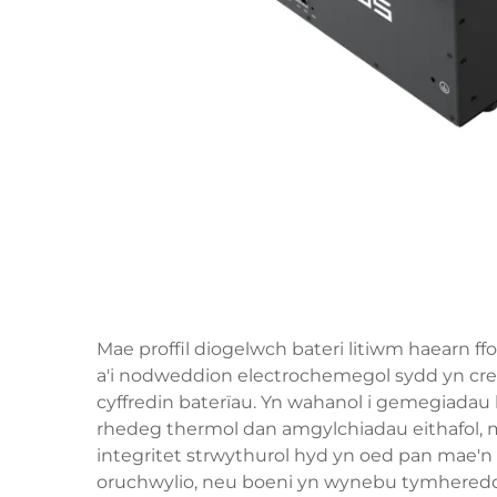
Mae proffil diogelwch bateri litiwm haearn f
a'i nodweddion electrochemegol sydd yn creu
cyffredin baterïau. Yn wahanol i gemegiadau l
rhedeg thermol dan amgylchiadau eithafol, m
integritet strwythurol hyd yn oed pan mae'n ca
oruchwylio, neu boeni yn wynebu tymheredd