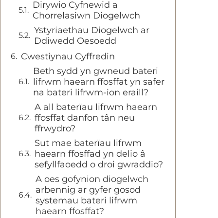
Dirywio Cyfnewid a
Chorrelasiwn Diogelwch
Ystyriaethau Diogelwch ar
Ddiwedd Oesoedd
Cwestiynau Cyffredin
Beth sydd yn gwneud bateri
lifrwm haearn ffosffat yn safer
na bateri lifrwm-ion eraill?
A all baterïau lifrwm haearn
ffosffat danfon tân neu
ffrwydro?
Sut mae baterïau lifrwm
haearn ffosffad yn delio â
sefyllfaoedd o droi gwraddio?
A oes gofynion diogelwch
arbennig ar gyfer gosod
systemau bateri lifrwm
haearn ffosffat?