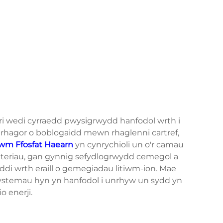
i wedi cyrraedd pwysigrwydd hanfodol wrth i
 rhagor o boblogaidd mewn rhaglenni cartref,
frwm Ffosfat Haearn
yn cynrychioli un o'r camau
terïau, gan gynnig sefydlogrwydd cemegol a
di wrth eraill o gemegiadau litiwm-ion. Mae
systemau hyn yn hanfodol i unrhyw un sydd yn
 enerji.