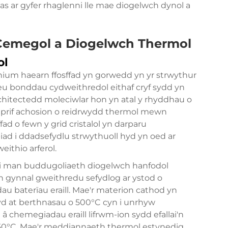
s ar gyfer rhaglenni lle mae diogelwch dynol a
Cemegol a Diogelwch Thermol
ol
thium haearn ffosffad yn gorwedd yn yr strwythur
creu bonddau cydweithredol eithaf cryf sydd yn
chitectedd moleciwlar hon yn atal y rhyddhau o
'r prif achosion o reidrwydd thermol mewn
fad o fewn y grid cristalol yn darparu
ad i ddadsefydlu strwythuoll hyd yn oed ar
ithio arferol.
li man buddugoliaeth diogelwch hanfodol
an gynnal gweithredu sefydlog ar ystod o
u baterïau eraill. Mae'r materion cathod yn
 at berthnasau o 500°C cyn i unrhyw
 chemegiadau eraill lifrwm-ion sydd efallai'n
â 150°C. Mae'r meddiannaeth thermol estynedig