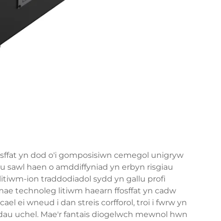
fosffat yn dod o'i gomposisiwn cemegol unigryw
 sawl haen o amddiffyniad yn erbyn risgiau
itiwm-ion traddodiadol sydd yn gallu profi
ae technoleg litiwm haearn ffosffat yn cadw
el ei wneud i dan streis corfforol, troi i fwrw yn
au uchel. Mae'r fantais diogelwch mewnol hwn