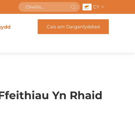
CY
Cais am Darganfyddiad
nydd
Ffeithiau Yn Rhaid