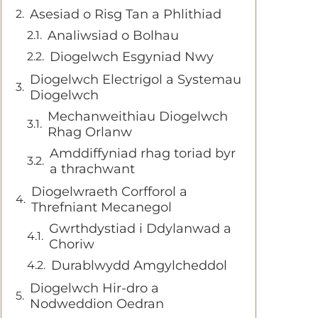
Asesiad o Risg Tan a Phlithiad
Analiwsiad o Bolhau
Diogelwch Esgyniad Nwy
Diogelwch Electrigol a Systemau
Diogelwch
Mechanweithiau Diogelwch
Rhag Orlanw
Amddiffyniad rhag toriad byr
a thrachwant
Diogelwraeth Corfforol a
Threfniant Mecanegol
Gwrthdystiad i Ddylanwad a
Choriw
Durablwydd Amgylcheddol
Diogelwch Hir-dro a
Nodweddion Oedran