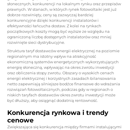
słonecznych, konkurencji na lokalnym rynku oraz przepisów
prawnych. W stanach, w których rynek fotowoltaiki jest już
dobrze rozwinięty, ceny są zazwyczaj bardziej
konkurencyjne dzięki konkurencji instalatorów i
efektywności łańcucha dostaw. Z kolei na rynkach
początkowych koszty mogą być wyższe ze względu na
ograniczoną liczbę dostępnych instalatorów oraz mniej
rozwinięte sieci dystrybucyjne.
Struktura taryf dostawców energii elektrycznej na poziomie
regionalnym ma istotny wpływ na atrakcyjność
ekonomiczną systemów energetycznych wykorzystujących
energię słoneczną, wpływając na okres zwrotu inwestycji
oraz obliczenia stopy zwrotu. Obszary o wysokich cenach
energii elektrycznej i korzystnych zasadach bilansowania
netto zapewniają silniejsze bodźce finansowe do wdrażania
rozwiązań fotowoltaicznych, podczas gdy w regionach o
niskich taryfach dostawców okres zwrotu inwestycji może
być dłuższy, aby osiągnąć dodatnią rentowność.
Konkurencja rynkowa i trendy
cenowe
Zwiększająca się konkurencja między firmami instalującymi