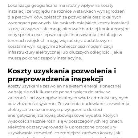
Lokalizacja geograficzna ma istotny wpływ na koszty
instalacji ze względu na różnice w stawkach wynagrodzeń
dla pracowników, opłatach za pozwolenia oraz lokalnych
wymogach prawnych. Na rynkach miejskich koszty instalacji
są często wyższe, ale mogą oferować bardziej konkurencyjne
ceny sprzętu oraz lepsze opcje finansowania. Instalacje w
terenach wiejskich mogą wiązać się z dodatkowymi
kosztami wynikającymi z konieczności modernizacji
infrastruktury elektrycznej lub dłuższych odległości, jakie
muszą pokonać zespoły instalacyjne.
Koszty uzyskania pozwolenia i
przeprowadzenia inspekcji
Koszty uzyskania zezwoleń na system energii słonecznej
wahają się od kilkuset do ponad tysiąca dolarów, w
zależności od wymogów lokalnych władz administracyjnych
oraz złożoności systemu. Zezwolenia budowlane, zezwolenia
elektryczne oraz umowy o przyłączenie do sieci
energetycznej stanowią obowiązkowe wydatki, których
wysokość znacznie różni się w poszczególnych regionach.
Niektóre obszary wprowadziły uproszczone procedury
uzyskiwania zezwoleń, co zmniejsza zarówno koszty, jak i