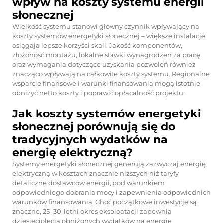
wpływ na koszty systemu energii
słonecznej
Wielkość systemu stanowi główny czynnik wpływający na
koszty systemów energetyki słonecznej – większe instalacje
osiągają lepsze korzyści skali. Jakość komponentów,
złożoność montażu, lokalne stawki wynagrodzeń za pracę
oraz wymagania dotyczące uzyskania pozwoleń również
znacząco wpływają na całkowite koszty systemu. Regionalne
wsparcie finansowe i warunki finansowania mogą istotnie
obniżyć netto koszty i poprawić opłacalność projektu.
Jak koszty systemów energetyki
słonecznej porównują się do
tradycyjnych wydatków na
energię elektryczną?
Systemy energetyki słonecznej generują zazwyczaj energię
elektryczną w kosztach znacznie niższych niż taryfy
detaliczne dostawców energii, pod warunkiem
odpowiedniego dobrania mocy i zapewnienia odpowiednich
warunków finansowania. Choć początkowe inwestycje są
znaczne, 25–30-letni okres eksploatacji zapewnia
dziesięciolecia obniżonych wydatków na energię