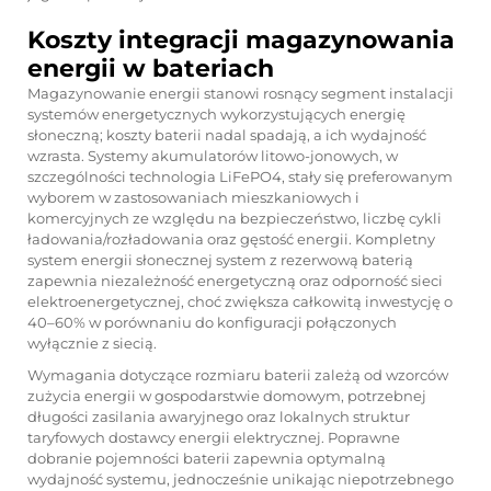
Koszty integracji magazynowania
energii w bateriach
Magazynowanie energii stanowi rosnący segment instalacji
systemów energetycznych wykorzystujących energię
słoneczną; koszty baterii nadal spadają, a ich wydajność
wzrasta. Systemy akumulatorów litowo-jonowych, w
szczególności technologia LiFePO4, stały się preferowanym
wyborem w zastosowaniach mieszkaniowych i
komercyjnych ze względu na bezpieczeństwo, liczbę cykli
ładowania/rozładowania oraz gęstość energii. Kompletny
system energii słonecznej
system z rezerwową baterią
zapewnia niezależność energetyczną oraz odporność sieci
elektroenergetycznej, choć zwiększa całkowitą inwestycję o
40–60% w porównaniu do konfiguracji połączonych
wyłącznie z siecią.
Wymagania dotyczące rozmiaru baterii zależą od wzorców
zużycia energii w gospodarstwie domowym, potrzebnej
długości zasilania awaryjnego oraz lokalnych struktur
taryfowych dostawcy energii elektrycznej. Poprawne
dobranie pojemności baterii zapewnia optymalną
wydajność systemu, jednocześnie unikając niepotrzebnego