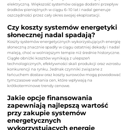
elektryczną. Większość systemów osiąga dodatni przepływ
środków pieniężnych w ciągu 6–10 lat i nadal generuje
oszczędności przez cały okres swojej eksploatacji.
Czy koszty systemów energetyki
słonecznej nadal spadają?
Koszty systemów energetycznych wykorzystujących energię
słoneczną znacznie spadły w ciągu ostatniej dekady i nadal
maleją, choć w wolniejszym tempie niż średnie historyczne.
Ciągłe obniżki kosztów wynikają z ulepszeń
technologicznych, efektywności skali produkcji oraz wzrostu
konkurencji na rynku. Jednak czynniki związane z
łańcuchem dostaw oraz koszty surowców mogą powodować
tymczasowe wahania cen, które wpływają na
krótkoterminowe trendy cenowe.
Jakie opcje finansowania
zapewniają najlepszą wartość
przy zakupie systemów
energetycznych
wykorzystujących energię