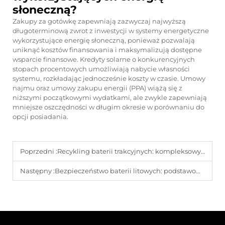
słoneczną?
Zakupy za gotówkę zapewniają zazwyczaj najwyższą
długoterminową zwrot z inwestycji w systemy energetyczne
wykorzystujące energię słoneczną, ponieważ pozwalają
uniknąć kosztów finansowania i maksymalizują dostępne
wsparcie finansowe. Kredyty solarne o konkurencyjnych
stopach procentowych umożliwiają nabycie własności
systemu, rozkładając jednocześnie koszty w czasie. Umowy
najmu oraz umowy zakupu energii (PPA) wiążą się z
niższymi początkowymi wydatkami, ale zwykle zapewniają
mniejsze oszczędności w długim okresie w porównaniu do
opcji posiadania.
Poprzedni :
Recykling baterii trakcyjnych: kompleksowy przewodnik
Następny :
Bezpieczeństwo baterii litowych: podstawowe wytyczne dotyczące konserwacji