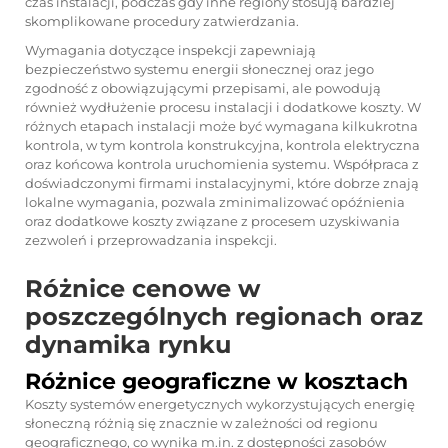
czas instalacji, podczas gdy inne regiony stosują bardziej
skomplikowane procedury zatwierdzania.
Wymagania dotyczące inspekcji zapewniają
bezpieczeństwo systemu energii słonecznej oraz jego
zgodność z obowiązującymi przepisami, ale powodują
również wydłużenie procesu instalacji i dodatkowe koszty. W
różnych etapach instalacji może być wymagana kilkukrotna
kontrola, w tym kontrola konstrukcyjna, kontrola elektryczna
oraz końcowa kontrola uruchomienia systemu. Współpraca z
doświadczonymi firmami instalacyjnymi, które dobrze znają
lokalne wymagania, pozwala zminimalizować opóźnienia
oraz dodatkowe koszty związane z procesem uzyskiwania
zezwoleń i przeprowadzania inspekcji.
Różnice cenowe w
poszczególnych regionach oraz
dynamika rynku
Różnice geograficzne w kosztach
Koszty systemów energetycznych wykorzystujących energię
słoneczną różnią się znacznie w zależności od regionu
geograficznego, co wynika m.in. z dostępności zasobów