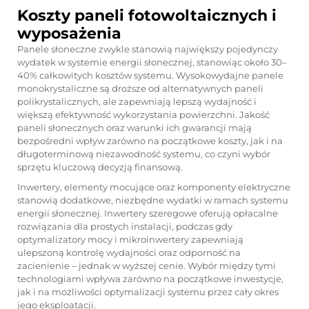
Koszty paneli fotowoltaicznych i
wyposażenia
Panele słoneczne zwykle stanowią największy pojedynczy
wydatek w systemie energii słonecznej, stanowiąc około 30–
40% całkowitych kosztów systemu. Wysokowydajne panele
monokrystaliczne są droższe od alternatywnych paneli
polikrystalicznych, ale zapewniają lepszą wydajność i
większą efektywność wykorzystania powierzchni. Jakość
paneli słonecznych oraz warunki ich gwarancji mają
bezpośredni wpływ zarówno na początkowe koszty, jak i na
długoterminową niezawodność systemu, co czyni wybór
sprzętu kluczową decyzją finansową.
Inwertery, elementy mocujące oraz komponenty elektryczne
stanowią dodatkowe, niezbędne wydatki w ramach systemu
energii słonecznej. Inwertery szeregowe oferują opłacalne
rozwiązania dla prostych instalacji, podczas gdy
optymalizatory mocy i mikroinwertery zapewniają
ulepszoną kontrolę wydajności oraz odporność na
zacienienie – jednak w wyższej cenie. Wybór między tymi
technologiami wpływa zarówno na początkowe inwestycje,
jak i na możliwości optymalizacji systemu przez cały okres
jego eksploatacji.