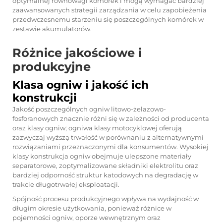
optymalnej równowagi komórek i mogą wymagać bardziej
zaawansowanych strategii zarządzania w celu zapobieżenia
przedwczesnemu starzeniu się poszczególnych komórek w
zestawie akumulatorów.
Różnice jakościowe i
produkcyjne
Klasa ogniw i jakość ich
konstrukcji
Jakość poszczególnych ogniw litowo-żelazowo-
fosforanowych znacznie różni się w zależności od producenta
oraz klasy ogniw; ogniwa klasy motocyklowej oferują
zazwyczaj wyższą trwałość w porównaniu z alternatywnymi
rozwiązaniami przeznaczonymi dla konsumentów. Wysokiej
klasy konstrukcja ogniw obejmuje ulepszone materiały
separatorowe, zoptymalizowane składniki elektrolitu oraz
bardziej odporność struktur katodowych na degradację w
trakcie długotrwałej eksploatacji.
Spójność procesu produkcyjnego wpływa na wydajność w
długim okresie użytkowania, ponieważ różnice w
pojemności ogniw, oporze wewnętrznym oraz