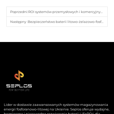
Poprzedni:
ROI systemów przemysłowych i komercyjnych magazynowania energii
Następny :
Bezpieczeństwo baterii litowo-żelazowo-fosforanowych: Fakty, które musisz znać
Lider w dostawie zaawansowanych systemów magazynowania
energii fosforanowo-litowej na Ukrainie. Seplos oferuje wydajne,
bezpieczne i niezawodne rozwiązania baterii LiFePO4 dla