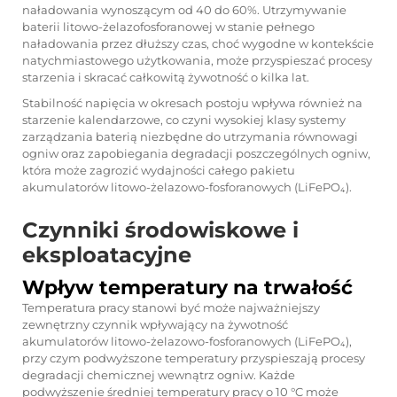
naładowania wynoszącym od 40 do 60%. Utrzymywanie
baterii litowo-żelazofosforanowej w stanie pełnego
naładowania przez dłuższy czas, choć wygodne w kontekście
natychmiastowego użytkowania, może przyspieszać procesy
starzenia i skracać całkowitą żywotność o kilka lat.
Stabilność napięcia w okresach postoju wpływa również na
starzenie kalendarzowe, co czyni wysokiej klasy systemy
zarządzania baterią niezbędne do utrzymania równowagi
ogniw oraz zapobiegania degradacji poszczególnych ogniw,
która może zagrozić wydajności całego pakietu
akumulatorów litowo-żelazowo-fosforanowych (LiFePO₄).
Czynniki środowiskowe i
eksploatacyjne
Wpływ temperatury na trwałość
Temperatura pracy stanowi być może najważniejszy
zewnętrzny czynnik wpływający na żywotność
akumulatorów litowo-żelazowo-fosforanowych (LiFePO₄),
przy czym podwyższone temperatury przyspieszają procesy
degradacji chemicznej wewnątrz ogniw. Każde
podwyższenie średniej temperatury pracy o 10 °C może