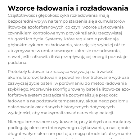
Wzorce ładowania i rozładowania
Częstotliwość i głębokość cykli rozładowania mają
bezpośredni wpływ na tempo starzenia się akumulatorów
litowo-żelazofosforanowych, co czyni wzorce użytkowania
czynnikiem kontrolowanym przy określaniu rzeczywistej
długości ich życia. Systemy, które regularnie podlegają
głębokim cyklom rozładowania, starzeją się szybciej niż te
utrzymywane w umiarkowanym zakresie rozładowania,
nawet jeśli całkowita ilość przepływającej energii pozostaje
podobna.
Protokoły ładowania znacząco wpływają na trwałość
akumulatorów; ładowanie powolne i kontrolowane wydłuża
zazwyczaj życie baterii w porównaniu do metod ładowania
szybkiego. Poprawnie skonfigurowany
bateria litowo-zelazo-
fosforowa
system zarządzania zoptymalizuje prędkość
ładowania na podstawie temperatury, aktualnego poziomu
naładowania oraz danych historycznych dotyczących
wydajności, aby maksymalizować okres eksploatacji.
Nieregularne wzorce użytkowania, przy których akumulatory
podlegają okresom intensywnego użytkowania, a następnie
długotrwałym okresom postoju, mogą utrudniać utrzymanie