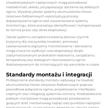
charakterystykach napięciowych mogą powodować
niestabilność układu, przyspieszając starzenie się słabszych
ogniw. Wysokiej jakości systemy akumulatorów litowo-
żelazowo-fosforanowych wykorzystują procesy
dopasowywania ogniw oraz zaawansowane systemy
monitoringu, które pozwalają identyfikować i kompensować
te różnice przez cały okres eksploatacji.
Jakość systemu zarządzania baterią stanowi czynnik
krytyczny dla rzeczywistej trwałości, ponieważ
zaawansowane algorytmy monitorowania i sterowania
mogą znacznie wydłużyć czas eksploatacji dzięki
zoptymalizowanym protokołom ładowania, zarządzaniu
temperaturą oraz strategiom równoważenia ogniw
dostosowywanym do zmieniających się warunków w czasie.
Standardy montażu i integracji
Profesjonalne standardy montażu wpływają na trwałość
akumulatorów litowo-żelazowo-fosforanowych poprzez
prawidłowe połączenie ogniw, projektowanie interfejsów
cieplnych oraz integrację systemów ochrony. Niedostateczne
praktyki montażowe mogą powodować powstawanie
gorących stref, nierównowag napięć oraz punktów naprężeń
mechanicznych, co przyspiesza degradację i obniża ogólną