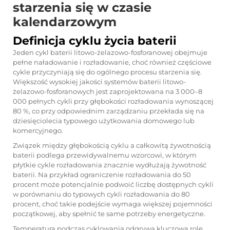
starzenia się w czasie
kalendarzowym
Definicja cyklu życia baterii
Jeden cykl baterii litowo-żelazowo-fosforanowej obejmuje
pełne naładowanie i rozładowanie, choć również częściowe
cykle przyczyniają się do ogólnego procesu starzenia się.
Większość wysokiej jakości systemów baterii litowo-
żelazowo-fosforanowych jest zaprojektowana na 3 000–8
000 pełnych cykli przy głębokości rozładowania wynoszącej
80 %, co przy odpowiednim zarządzaniu przekłada się na
dziesięciolecia typowego użytkowania domowego lub
komercyjnego.
Związek między głębokością cyklu a całkowitą żywotnością
baterii podlega przewidywalnemu wzorcowi, w którym
płytkie cykle rozładowania znacznie wydłużają żywotność
baterii. Na przykład ograniczenie rozładowania do 50
procent może potencjalnie podwoić liczbę dostępnych cykli
w porównaniu do typowych cykli rozładowania do 80
procent, choć takie podejście wymaga większej pojemności
początkowej, aby spełnić te same potrzeby energetyczne.
Temperatura podczas cyklowania odgrywa kluczową rolę