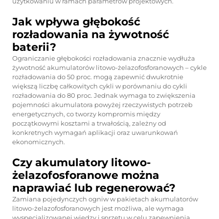
użytkowaniu w ramach parametrów projektowych.
Jak wpływa głębokość
rozładowania na żywotność
baterii?
Ograniczanie głębokości rozładowania znacznie wydłuża
żywotność akumulatorów litowo-żelazofosforanowych – cykle
rozładowania do 50 proc. mogą zapewnić dwukrotnie
większą liczbę całkowitych cykli w porównaniu do cykli
rozładowania do 80 proc. Jednak wymaga to zwiększenia
pojemności akumulatora powyżej rzeczywistych potrzeb
energetycznych, co tworzy kompromis między
początkowymi kosztami a trwałością, zależny od
konkretnych wymagań aplikacji oraz uwarunkowań
ekonomicznych.
Czy akumulatory litowo-
żelazofosforanowe można
naprawiać lub regenerować?
Zamiana pojedynczych ogniw w pakietach akumulatorów
litowo-żelazofosforanowych jest możliwa, ale wymaga
wyspecjalizowanej wiedzy i sprzętu w celu zapewnienia