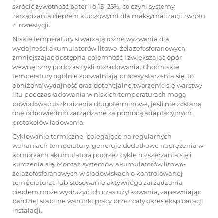
skrócić żywotność baterii o 15–25%, co czyni systemy
zarządzania ciepłem kluczowymi dla maksymalizacji zwrotu
z inwestycji.
Niskie temperatury stwarzają różne wyzwania dla
wydajności akumulatorów litowo-żelazofosforanowych,
zmniejszając dostępną pojemność i zwiększając opór
wewnętrzny podczas cykli rozładowania. Choć niskie
temperatury ogólnie spowalniają procesy starzenia się, to
obniżona wydajność oraz potencjalne tworzenie się warstwy
litu podczas ładowania w niskich temperaturach mogą
powodować uszkodzenia długoterminowe, jeśli nie zostaną
one odpowiednio zarządzane za pomocą adaptacyjnych
protokołów ładowania.
Cyklowanie termiczne, polegające na regularnych
wahaniach temperatury, generuje dodatkowe naprężenia w
komórkach akumulatora poprzez cykle rozszerzania się i
kurczenia się. Montaż systemów akumulatorów litowo-
żelazofosforanowych w środowiskach o kontrolowanej
temperaturze lub stosowanie aktywnego zarządzania
ciepłem może wydłużyć ich czas użytkowania, zapewniając
bardziej stabilne warunki pracy przez cały okres eksploatacji
instalacji.