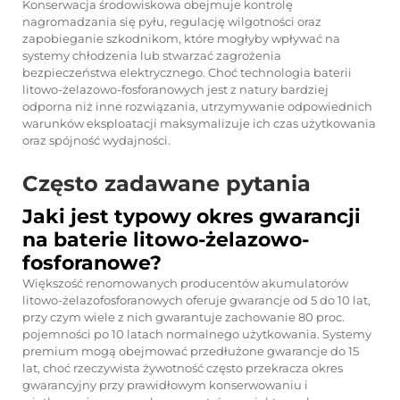
Konserwacja środowiskowa obejmuje kontrolę
nagromadzania się pyłu, regulację wilgotności oraz
zapobieganie szkodnikom, które mogłyby wpływać na
systemy chłodzenia lub stwarzać zagrożenia
bezpieczeństwa elektrycznego. Choć technologia baterii
litowo-żelazowo-fosforanowych jest z natury bardziej
odporna niż inne rozwiązania, utrzymywanie odpowiednich
warunków eksploatacji maksymalizuje ich czas użytkowania
oraz spójność wydajności.
Często zadawane pytania
Jaki jest typowy okres gwarancji
na baterie litowo-żelazowo-
fosforanowe?
Większość renomowanych producentów akumulatorów
litowo-żelazofosforanowych oferuje gwarancje od 5 do 10 lat,
przy czym wiele z nich gwarantuje zachowanie 80 proc.
pojemności po 10 latach normalnego użytkowania. Systemy
premium mogą obejmować przedłużone gwarancje do 15
lat, choć rzeczywista żywotność często przekracza okres
gwarancyjny przy prawidłowym konserwowaniu i