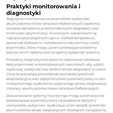
Praktyki monitorowania i
diagnostyki
Regularne monitorowanie parametrów wydajności
akumulatorów litowo-żelazowo-fosforanowych zapewnia
wczesne ostrzeżenia przed tendencjami degradacji oraz
możliwości optymalizacji. Kluczowymi wskaźnikami są
napięcia poszczególnych ogniw, rozkład temperatury,
sprawność ładowania i rozładowania oraz pomiary utraty
pojemności, które mogą ujawnić powstające problemy
jeszcze zanim wpłyną one na ogólną wydajność systemu.
Procedury diagnostyczne powinny obejmować okresowe
testy pojemności w kontrolowanych warunkach, aby ustalić
wyjściową wydajność oraz śledzić tempo degradacji w czasie.
Dane te pozwalają przewidywać pozostałą żywotność
eksploatacyjną oraz zoptymalizować parametry pracy w celu
maksymalnego wydłużenia użytecznego okresu eksploatacji
instalacji akumulatorów litowo-żelazowo-fosforanowych.
Zaawansowane systemy monitoringu mogą automatycznie
dostosowywać parametry pracy na podstawie danych o
rzeczywistej wydajności, wydłużając w ten sposób żywotność
akumulatorów dzięki adaptacyjnym strategiom zarządzania,