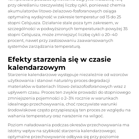
przy określaniu rzeczywistej liczby cykli, ponieważ chemia
akumulatorów litowo-żelazowo-fosforanowych osiąga
optymalną wydajność w zakresie temperatur od 15 do 25
stopni Celsjusza. Działanie stale poza tym zakresem, w
szczególności w podwyższonych temperaturach powyżej 35
stopni Celsjusza, może zmniejszyć liczbę cykli o 20–40
procent, nawet przy zastosowaniu zaawansowanych
systemów zarządzania temperaturą.
Efekty starzenia się w czasie
kalendarzowym
Starzenie kalendarzowe występuje niezależnie od wzorców
użytkowania i stanowi naturalny proces degradacji
materiałów w bateriach litowo-żelazofosforanowych wraz z
upływem czasu. Proces ten zwykle prowadzi do stopniowego
zmniejszenia pojemności o 2–3% rocznie w warunkach
idealnego przechowywania, choć rzeczywiste warunki
środowiskowe często przyspieszają ten proces ze względu na
wahania temperatury oraz narażenie na wilgoć.
Poziom naładowania podczas okresów przechowywania ma
istotny wpływ na szybkość starzenia kalendarzowego;
optymalne przechowywanie odbywa się przy poziomie