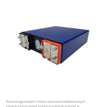
Technologia baterii litowo-żelazowo-fosforanowych
zrewolucjonizowała magazynowanie energii w