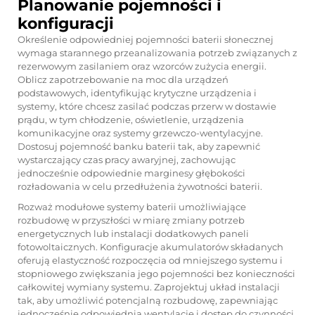
Planowanie pojemności i
konfiguracji
Określenie odpowiedniej pojemności baterii słonecznej
wymaga starannego przeanalizowania potrzeb związanych z
rezerwowym zasilaniem oraz wzorców zużycia energii.
Oblicz zapotrzebowanie na moc dla urządzeń
podstawowych, identyfikując krytyczne urządzenia i
systemy, które chcesz zasilać podczas przerw w dostawie
prądu, w tym chłodzenie, oświetlenie, urządzenia
komunikacyjne oraz systemy grzewczo-wentylacyjne.
Dostosuj pojemność banku baterii tak, aby zapewnić
wystarczający czas pracy awaryjnej, zachowując
jednocześnie odpowiednie marginesy głębokości
rozładowania w celu przedłużenia żywotności baterii.
Rozważ modułowe systemy baterii umożliwiające
rozbudowę w przyszłości w miarę zmiany potrzeb
energetycznych lub instalacji dodatkowych paneli
fotowoltaicznych. Konfiguracje akumulatorów składanych
oferują elastyczność rozpoczęcia od mniejszego systemu i
stopniowego zwiększania jego pojemności bez konieczności
całkowitej wymiany systemu. Zaprojektuj układ instalacji
tak, aby umożliwić potencjalną rozbudowę, zapewniając
jednocześnie odpowiednią wentylację i dostęp do czynności