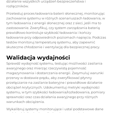
działanie wszystkich urządzeń bezpieczeństwa i
rozłączników.
Przetestuj proces ładowania baterii słonecznej, monitorując
zachowanie systemu w różnych scenariuszach ładowania, w
tym ładowania z energii słonecznej oraz z sieci, jeśli ma to
zastosowanie. Zweryfikuj, czy system zarządzania baterią
prawidłowo kontroluje szybkość ładowania i kończy
ładowanie przy odpowiednich poziomach napięcia. Podczas
testów monitoruj temperaturę systemu, aby zapewnić
skuteczne chłodzenie i wentylację dla bezpiecznej pracy.
Walidacja wydajności
Sprawdź wydajność systemu, testując możliwości zasilania
awaryjnego oraz mierząc rzeczywistą pojemność
magazynowania i dostarczania energii. Zasymuluj warunki
przerwy w dostawie prądu, aby zweryfikować płynny
przełączanie na zasilanie bateryjne i prawidłowe działanie
obciążeń krytycznych. Udokumentuj metryki wydajności
systemu, w tym szybkości ładowania/rozładowania, pomiary
sprawności oraz czas działania awaryjnego przy różnych
warunkach obciążenia.
Wykalibruj systemy monitorujące i ustal podstawowe dane