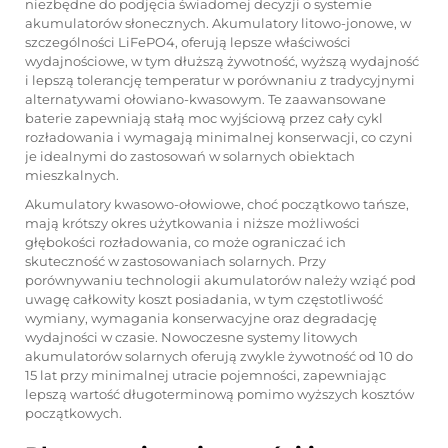
niezbędne do podjęcia świadomej decyzji o systemie
akumulatorów słonecznych. Akumulatory litowo-jonowe, w
szczególności LiFePO4, oferują lepsze właściwości
wydajnościowe, w tym dłuższą żywotność, wyższą wydajność
i lepszą tolerancję temperatur w porównaniu z tradycyjnymi
alternatywami ołowiano-kwasowym. Te zaawansowane
baterie zapewniają stałą moc wyjściową przez cały cykl
rozładowania i wymagają minimalnej konserwacji, co czyni
je idealnymi do zastosowań w solarnych obiektach
mieszkalnych.
Akumulatory kwasowo-ołowiowe, choć początkowo tańsze,
mają krótszy okres użytkowania i niższe możliwości
głębokości rozładowania, co może ograniczać ich
skuteczność w zastosowaniach solarnych. Przy
porównywaniu technologii akumulatorów należy wziąć pod
uwagę całkowity koszt posiadania, w tym częstotliwość
wymiany, wymagania konserwacyjne oraz degradację
wydajności w czasie. Nowoczesne systemy litowych
akumulatorów solarnych oferują zwykle żywotność od 10 do
15 lat przy minimalnej utracie pojemności, zapewniając
lepszą wartość długoterminową pomimo wyższych kosztów
początkowych.