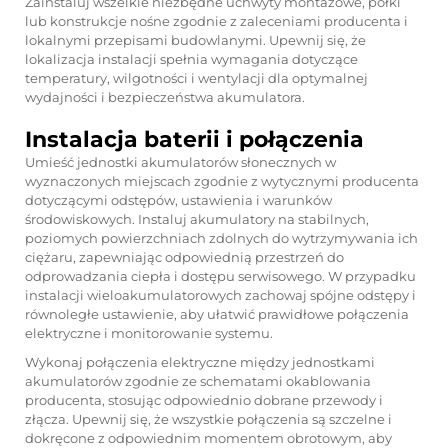
Zainstaluj wszelkie niezbędne uchwyty montażowe, półki
lub konstrukcje nośne zgodnie z zaleceniami producenta i
lokalnymi przepisami budowlanymi. Upewnij się, że
lokalizacja instalacji spełnia wymagania dotyczące
temperatury, wilgotności i wentylacji dla optymalnej
wydajności i bezpieczeństwa akumulatora.
Instalacja baterii i połączenia
Umieść jednostki akumulatorów słonecznych w
wyznaczonych miejscach zgodnie z wytycznymi producenta
dotyczącymi odstępów, ustawienia i warunków
środowiskowych. Instaluj akumulatory na stabilnych,
poziomych powierzchniach zdolnych do wytrzymywania ich
ciężaru, zapewniając odpowiednią przestrzeń do
odprowadzania ciepła i dostępu serwisowego. W przypadku
instalacji wieloakumulatorowych zachowaj spójne odstępy i
równoległe ustawienie, aby ułatwić prawidłowe połączenia
elektryczne i monitorowanie systemu.
Wykonaj połączenia elektryczne między jednostkami
akumulatorów zgodnie ze schematami okablowania
producenta, stosując odpowiednio dobrane przewody i
złącza. Upewnij się, że wszystkie połączenia są szczelne i
dokręcone z odpowiednim momentem obrotowym, aby