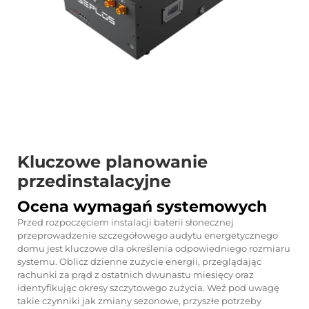
Kluczowe planowanie
przedinstalacyjne
Ocena wymagań systemowych
Przed rozpoczęciem instalacji baterii słonecznej
przeprowadzenie szczegółowego audytu energetycznego
domu jest kluczowe dla określenia odpowiedniego rozmiaru
systemu. Oblicz dzienne zużycie energii, przeglądając
rachunki za prąd z ostatnich dwunastu miesięcy oraz
identyfikując okresy szczytowego zużycia. Weź pod uwagę
takie czynniki jak zmiany sezonowe, przyszłe potrzeby