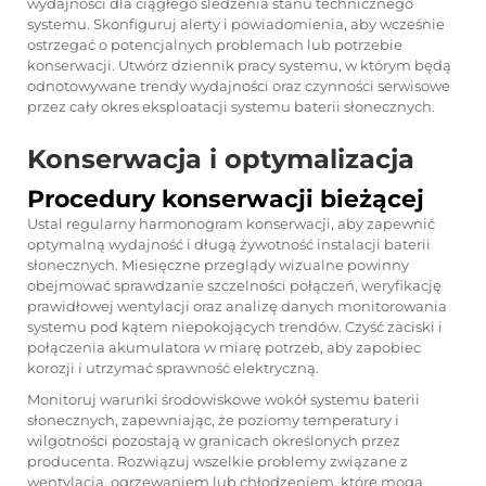
wydajności dla ciągłego śledzenia stanu technicznego
systemu. Skonfiguruj alerty i powiadomienia, aby wcześnie
ostrzegać o potencjalnych problemach lub potrzebie
konserwacji. Utwórz dziennik pracy systemu, w którym będą
odnotowywane trendy wydajności oraz czynności serwisowe
przez cały okres eksploatacji systemu baterii słonecznych.
Konserwacja i optymalizacja
Procedury konserwacji bieżącej
Ustal regularny harmonogram konserwacji, aby zapewnić
optymalną wydajność i długą żywotność instalacji baterii
słonecznych. Miesięczne przeglądy wizualne powinny
obejmować sprawdzanie szczelności połączeń, weryfikację
prawidłowej wentylacji oraz analizę danych monitorowania
systemu pod kątem niepokojących trendów. Czyść zaciski i
połączenia akumulatora w miarę potrzeb, aby zapobiec
korozji i utrzymać sprawność elektryczną.
Monitoruj warunki środowiskowe wokół systemu baterii
słonecznych, zapewniając, że poziomy temperatury i
wilgotności pozostają w granicach określonych przez
producenta. Rozwiązuj wszelkie problemy związane z
wentylacją, ogrzewaniem lub chłodzeniem, które mogą