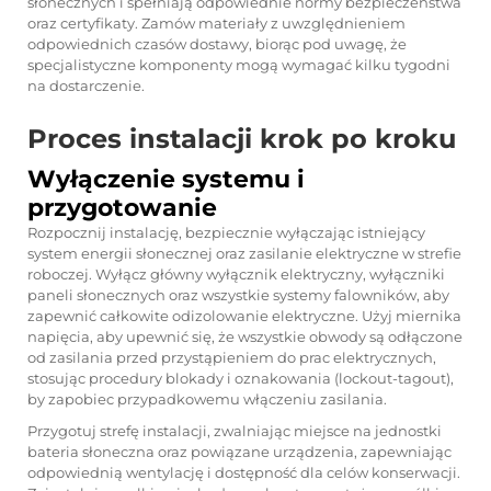
słonecznych i spełniają odpowiednie normy bezpieczeństwa
oraz certyfikaty. Zamów materiały z uwzględnieniem
odpowiednich czasów dostawy, biorąc pod uwagę, że
specjalistyczne komponenty mogą wymagać kilku tygodni
na dostarczenie.
Proces instalacji krok po kroku
Wyłączenie systemu i
przygotowanie
Rozpocznij instalację, bezpiecznie wyłączając istniejący
system energii słonecznej oraz zasilanie elektryczne w strefie
roboczej. Wyłącz główny wyłącznik elektryczny, wyłączniki
paneli słonecznych oraz wszystkie systemy falowników, aby
zapewnić całkowite odizolowanie elektryczne. Użyj miernika
napięcia, aby upewnić się, że wszystkie obwody są odłączone
od zasilania przed przystąpieniem do prac elektrycznych,
stosując procedury blokady i oznakowania (lockout-tagout),
by zapobiec przypadkowemu włączeniu zasilania.
Przygotuj strefę instalacji, zwalniając miejsce na jednostki
bateria słoneczna
oraz powiązane urządzenia, zapewniając
odpowiednią wentylację i dostępność dla celów konserwacji.