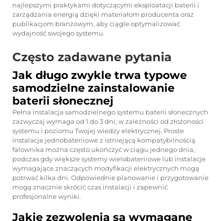
najlepszymi praktykami dotyczącymi eksploatacji baterii i
zarządzania energią dzięki materiałom producenta oraz
publikacjom branżowym, aby ciągle optymalizować
wydajność swojego systemu.
Często zadawane pytania
Jak długo zwykle trwa typowe
samodzielne zainstalowanie
baterii słonecznej
Pełna instalacja samodzielnego systemu baterii słonecznych
zazwyczaj wymaga od 1 do 3 dni, w zależności od złożoności
systemu i poziomu Twojej wiedzy elektrycznej. Proste
instalacje jednobateriiowe z istniejącą kompatybilnością
falownika można często ukończyć w ciągu jednego dnia,
podczas gdy większe systemy wielobateriiowe lub instalacje
wymagające znaczących modyfikacji elektrycznych mogą
potrwać kilka dni. Odpowiednie planowanie i przygotowanie
mogą znacznie skrócić czas instalacji i zapewnić
profesjonalne wyniki.
Jakie zezwolenia są wymagane