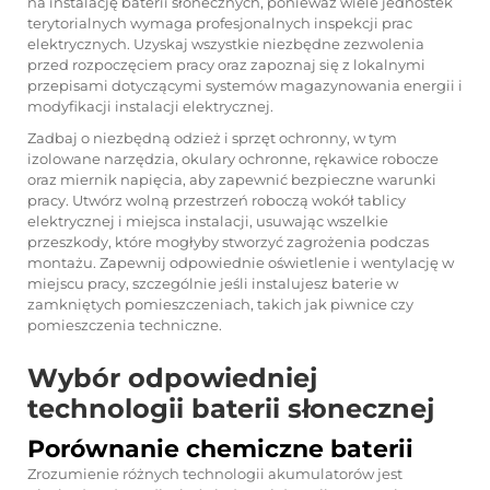
na instalację baterii słonecznych, ponieważ wiele jednostek
terytorialnych wymaga profesjonalnych inspekcji prac
elektrycznych. Uzyskaj wszystkie niezbędne zezwolenia
przed rozpoczęciem pracy oraz zapoznaj się z lokalnymi
przepisami dotyczącymi systemów magazynowania energii i
modyfikacji instalacji elektrycznej.
Zadbaj o niezbędną odzież i sprzęt ochronny, w tym
izolowane narzędzia, okulary ochronne, rękawice robocze
oraz miernik napięcia, aby zapewnić bezpieczne warunki
pracy. Utwórz wolną przestrzeń roboczą wokół tablicy
elektrycznej i miejsca instalacji, usuwając wszelkie
przeszkody, które mogłyby stworzyć zagrożenia podczas
montażu. Zapewnij odpowiednie oświetlenie i wentylację w
miejscu pracy, szczególnie jeśli instalujesz baterie w
zamkniętych pomieszczeniach, takich jak piwnice czy
pomieszczenia techniczne.
Wybór odpowiedniej
technologii baterii słonecznej
Porównanie chemiczne baterii
Zrozumienie różnych technologii akumulatorów jest