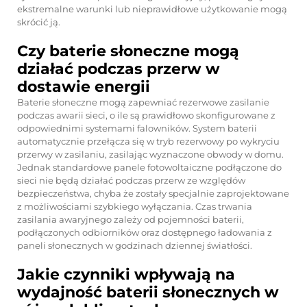
ekstremalne warunki lub nieprawidłowe użytkowanie mogą
skrócić ją.
Czy baterie słoneczne mogą
działać podczas przerw w
dostawie energii
Baterie słoneczne mogą zapewniać rezerwowe zasilanie
podczas awarii sieci, o ile są prawidłowo skonfigurowane z
odpowiednimi systemami falowników. System baterii
automatycznie przełącza się w tryb rezerwowy po wykryciu
przerwy w zasilaniu, zasilając wyznaczone obwody w domu.
Jednak standardowe panele fotowoltaiczne podłączone do
sieci nie będą działać podczas przerw ze względów
bezpieczeństwa, chyba że zostały specjalnie zaprojektowane
z możliwościami szybkiego wyłączania. Czas trwania
zasilania awaryjnego zależy od pojemności baterii,
podłączonych odbiorników oraz dostępnego ładowania z
paneli słonecznych w godzinach dziennej światłości.
Jakie czynniki wpływają na
wydajność baterii słonecznych w