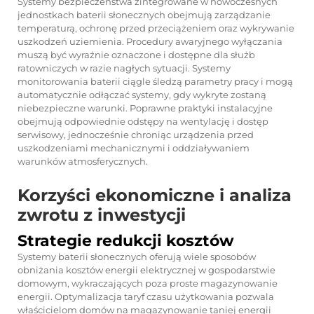
Systemy bezpieczeństwa zintegrowane w nowoczesnych
jednostkach baterii słonecznych obejmują zarządzanie
temperaturą, ochronę przed przeciążeniem oraz wykrywanie
uszkodzeń uziemienia. Procedury awaryjnego wyłączania
muszą być wyraźnie oznaczone i dostępne dla służb
ratowniczych w razie nagłych sytuacji. Systemy
monitorowania baterii ciągle śledzą parametry pracy i mogą
automatycznie odłączać systemy, gdy wykryte zostaną
niebezpieczne warunki. Poprawne praktyki instalacyjne
obejmują odpowiednie odstępy na wentylację i dostęp
serwisowy, jednocześnie chroniąc urządzenia przed
uszkodzeniami mechanicznymi i oddziaływaniem
warunków atmosferycznych.
Korzyści ekonomiczne i analiza
zwrotu z inwestycji
Strategie redukcji kosztów
Systemy baterii słonecznych oferują wiele sposobów
obniżania kosztów energii elektrycznej w gospodarstwie
domowym, wykraczających poza proste magazynowanie
energii. Optymalizacja taryf czasu użytkowania pozwala
właścicielom domów na magazynowanie taniej energii