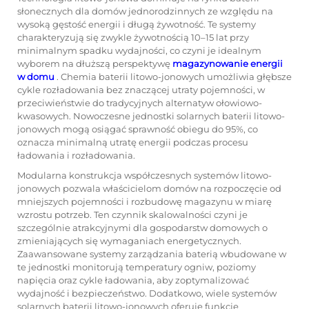
słonecznych dla domów jednorodzinnych ze względu na
wysoką gęstość energii i długą żywotność. Te systemy
charakteryzują się zwykle żywotnością 10–15 lat przy
minimalnym spadku wydajności, co czyni je idealnym
wyborem na dłuższą perspektywę
magazynowanie energii
w domu
. Chemia baterii litowo-jonowych umożliwia głębsze
cykle rozładowania bez znaczącej utraty pojemności, w
przeciwieństwie do tradycyjnych alternatyw ołowiowo-
kwasowych. Nowoczesne jednostki solarnych baterii litowo-
jonowych mogą osiągać sprawność obiegu do 95%, co
oznacza minimalną utratę energii podczas procesu
ładowania i rozładowania.
Modularna konstrukcja współczesnych systemów litowo-
jonowych pozwala właścicielom domów na rozpoczęcie od
mniejszych pojemności i rozbudowę magazynu w miarę
wzrostu potrzeb. Ten czynnik skalowalności czyni je
szczególnie atrakcyjnymi dla gospodarstw domowych o
zmieniających się wymaganiach energetycznych.
Zaawansowane systemy zarządzania baterią wbudowane w
te jednostki monitorują temperatury ogniw, poziomy
napięcia oraz cykle ładowania, aby zoptymalizować
wydajność i bezpieczeństwo. Dodatkowo, wiele systemów
solarnych baterii litowo-jonowych oferuje funkcje