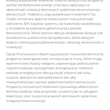
Kredyty podatkowe federalne, lokalne dotacje oraz programy
zachęt od dostawców energii znacząco wpływają na
opłacalność instalacji domowych systemów akumulatorów
słonecznych. Federalny ulga podatkowa Investment Tax
Credit umożliwia obecnie właścicielom nieruchomości
odliczenie 30% kosztów systemu od należności podatkowej,
o ile baterie są ładowane głównie przez panele
fotowoltaiczne. Wiele stanów oferuje dodatkowe dotacje lub
świadczenia uzależnione od wydajności, które dalszym
stopniu redukują początkowe koszty i skracają okres zwrotu z
inwestycji.
Opcje finansowania obejmują pożyczki na panele słoneczne,
programy leasingowe oraz umowy kupna mocy, które mogą
wyeliminować koszty wstępne, zapewniając jednocześnie
natychmiastowe oszczędności energetyczne. Niektóre
zakłady energetyczne oferują taryfy zależne od czasu
zużycia, specjalnie zaprojektowane tak, aby
maksymalizować wartość systemów baterii słonecznych.
Programy wirtualnych elektrowni pozwalają właścicielom
domów zarabiać stały przychód, uczestnicząc w usługach
stabilizacji sieci za pomocą swoich domowych systemów
magazynowania energii.