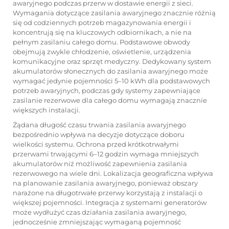
awaryjnego podczas przerw w dostawie energii z sieci.
Wymagania dotyczące zasilania awaryjnego znacznie różnią
się od codziennych potrzeb magazynowania energii i
koncentrują się na kluczowych odbiornikach, a nie na
pełnym zasilaniu całego domu. Podstawowe obwody
obejmują zwykle chłodzenie, oświetlenie, urządzenia
komunikacyjne oraz sprzęt medyczny. Dedykowany system
akumulatorów słonecznych do zasilania awaryjnego może
wymagać jedynie pojemności 5–10 kWh dla podstawowych
potrzeb awaryjnych, podczas gdy systemy zapewniające
zasilanie rezerwowe dla całego domu wymagają znacznie
większych instalacji.
Żądana długość czasu trwania zasilania awaryjnego
bezpośrednio wpływa na decyzje dotyczące doboru
wielkości systemu. Ochrona przed krótkotrwałymi
przerwami trwającymi 6–12 godzin wymaga mniejszych
akumulatorów niż możliwość zapewnienia zasilania
rezerwowego na wiele dni. Lokalizacja geograficzna wpływa
na planowanie zasilania awaryjnego, ponieważ obszary
narażone na długotrwałe przerwy korzystają z instalacji o
większej pojemności. Integracja z systemami generatorów
może wydłużyć czas działania zasilania awaryjnego,
jednocześnie zmniejszając wymaganą pojemność