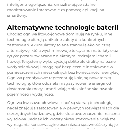
inteligentnego łączenia, umożliwiające zdalne
monitorowanie i sterowanie za pomocą aplikacji na
smartfony.
Alternatywne technologie baterii
Chociaż ogniwa litowo-jonowe dominują na rynku, inne
technologie oferują unikalne zalety dla konkretnych
zastosowań. Akumulatory solane stanowią ekologiczną
alternatywę, która wyeliminowuje toksyczne materiały oraz
ryzyko pożaru związane z niektórymi rodzajami chemii
litowej. Te systemy wykorzystują obfite elektrolity na bazie
wody solankowej i mogą być bezpiecznie instalowane w
pomieszczeniach mieszkalnych bez konieczności wentylacji.
Ogniwa przepływowe reprezentują kolejną nowatorską
technologię, która oddziela magazynowanie energii od
dostarczania mocy, umożliwiając niezależne skalowanie
pojemności i wydajności.
Ogniwa kwasowo-ołowiowe, choć są starszą technologią,
nadal znajdują zastosowanie w pewnych rozwiązaniach dla
oszczędnych budżetów, gdzie kluczowe znaczenie ma cena
wyjściowa. Jednak ich krótszy okres użytkowania, większe
wymagania konserwacyjne oraz niższa sprawność czynią je