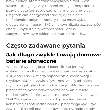
nowe funkcje, które z czasem poprawiają możliwości
systemu. Integracja z systemami inteligentnego domu
pozwala bateriom reagować na harmonogramy pracy
urządzeń oraz energooszczędne tryby działania.
Profesjonalna optymalizacja systemu może wykazać
ulepszenia konfiguracji, które maksymalizują oszczędności
energii i wydłużają żywotność baterii dzięki
zoptymalizowanym cyklom ładowania i rozładowania.
Często zadawane pytania
Jak długo zwykle trwają domowe
baterie słoneczne
Większość wysokiej jakości baterii litowo-jonowych do
instalacji fotowoltaicznych jest zaprojektowana tak, aby
służyć od 10 do 15 lat przy odpowiedniej konserwacji i
użytkowaniu. Rzeczywista żywotność zależy od takich
czynników jak głębokość codziennego cyklu, temperatura
pracy oraz szybkość ładowania/rozładowania. Wiele
producentów oferuje gwarancje zapewniające zachowanie
70–80% pojemności po 10 latach pracy. Regularna
konserwacja i optymalne warunki pracy mogą wydłużyć
żywotność baterii poza okres gwarancyjny, podczas gdy