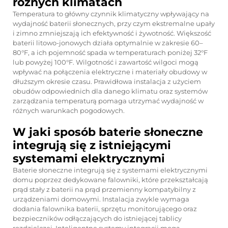
różnych klimatach
Temperatura to główny czynnik klimatyczny wpływający na
wydajność baterii słonecznych, przy czym ekstremalne upały
i zimno zmniejszają ich efektywność i żywotność. Większość
baterii litowo-jonowych działa optymalnie w zakresie 60–
80°F, a ich pojemność spada w temperaturach poniżej 32°F
lub powyżej 100°F. Wilgotność i zawartość wilgoci mogą
wpływać na połączenia elektryczne i materiały obudowy w
dłuższym okresie czasu. Prawidłowa instalacja z użyciem
obudów odpowiednich dla danego klimatu oraz systemów
zarządzania temperaturą pomaga utrzymać wydajność w
różnych warunkach pogodowych.
W jaki sposób baterie słoneczne
integrują się z istniejącymi
systemami elektrycznymi
Baterie słoneczne integrują się z systemami elektrycznymi
domu poprzez dedykowane falowniki, które przekształcają
prąd stały z baterii na prąd przemienny kompatybilny z
urządzeniami domowymi. Instalacja zwykle wymaga
dodania falownika baterii, sprzętu monitorującego oraz
bezpieczników odłączających do istniejącej tablicy