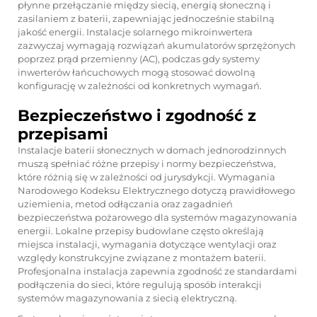
płynne przełączanie między siecią, energią słoneczną i
zasilaniem z baterii, zapewniając jednocześnie stabilną
jakość energii. Instalacje solarnego mikroinwertera
zazwyczaj wymagają rozwiązań akumulatorów sprzężonych
poprzez prąd przemienny (AC), podczas gdy systemy
inwerterów łańcuchowych mogą stosować dowolną
konfigurację w zależności od konkretnych wymagań.
Bezpieczeństwo i zgodność z
przepisami
Instalacje baterii słonecznych w domach jednorodzinnych
muszą spełniać różne przepisy i normy bezpieczeństwa,
które różnią się w zależności od jurysdykcji. Wymagania
Narodowego Kodeksu Elektrycznego dotyczą prawidłowego
uziemienia, metod odłączania oraz zagadnień
bezpieczeństwa pożarowego dla systemów magazynowania
energii. Lokalne przepisy budowlane często określają
miejsca instalacji, wymagania dotyczące wentylacji oraz
względy konstrukcyjne związane z montażem baterii.
Profesjonalna instalacja zapewnia zgodność ze standardami
podłączenia do sieci, które regulują sposób interakcji
systemów magazynowania z siecią elektryczną.