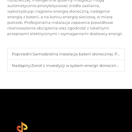
rozdzielczej. Inteligentne systemy integracji mogą
automatycznie priorytetyzować źródła zasilania,
wykorzystując najpierw energię słoneczną, następnie
energię z baterii, a na końcu energię sieciową, w miarę
potrzeb. Profesjonalna instalacja zapewnia prawidłowe
równoważenie obciążenia oraz zgodność z lokalnymi
przepisami elektrycznymi i wymaganiami dostawcy energii.
Poprzedni:
Samodzielna instalacja baterii słonecznej: Przewodnik krok po kroku
Następny:
Zwrot z inwestycji w system energii słonecznej: czego można się spodziewać