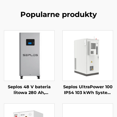
Popularne produkty
Seplos 48 V bateria
Seplos UltraPower 100
litowa 280 Ah,
IP54 103 kWh System
systemy
magazynowania
magazynowania
energii komercyjnej z
energii dla domu, 51,2
baterią wysokiego
V 14 kWh, bateria
napięcia Mikrosieci