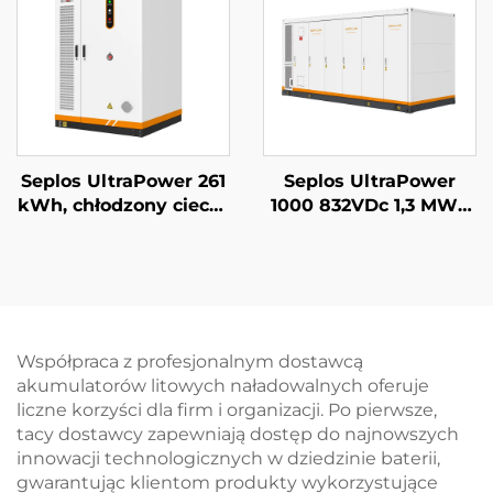
litowo-żelazowo-
Off-Grid BESS
fosforanowa (LiFePO4)
Seplos UltraPower 261
Seplos UltraPower
kWh, chłodzony cieczą
1000 832VDc 1,3 MWh
system BESS
System
wysokiego napięcia |
magazynowania
Wyjście 832 Vdc,
energii z baterią
stopień ochrony IP65,
wysokiego napięcia z
inteligentne
chłodzeniem
zarządzanie termiczne
cieczowym Mikrosieci
Współpraca z profesjonalnym dostawcą
dla przemysłowych
BESS
akumulatorów litowych naładowalnych oferuje
systemów
liczne korzyści dla firm i organizacji. Po pierwsze,
magazynowania
tacy dostawcy zapewniają dostęp do najnowszych
energii w
innowacji technologicznych w dziedzinie baterii,
mikrosieciach
gwarantując klientom produkty wykorzystujące