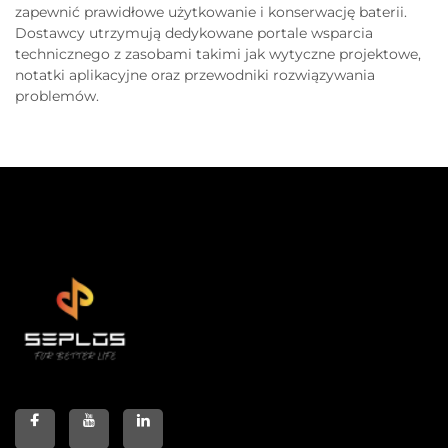
zapewnić prawidłowe użytkowanie i konserwację baterii.
Dostawcy utrzymują dedykowane portale wsparcia
technicznego z zasobami takimi jak wytyczne projektowe,
notatki aplikacyjne oraz przewodniki rozwiązywania
problemów.