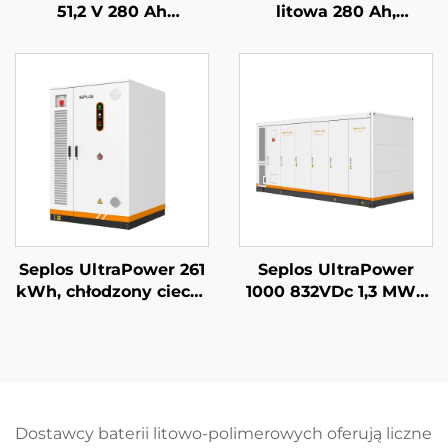
51,2 V 280 Ah
litowa 280 Ah,
układalny system
systemy
zasilania awaryjnego
magazynowania
baterią Mason 14 kWh
energii dla domu, 51,2
bateria słoneczna
V 14 kWh, bateria
Seplos
litowo-żelazowo-
fosforanowa (LiFePO4)
Seplos UltraPower 261
Seplos UltraPower
kWh, chłodzony cieczą
1000 832VDc 1,3 MWh
system BESS
System
wysokiego napięcia |
magazynowania
Wyjście 832 Vdc,
energii z baterią
stopień ochrony IP65,
wysokiego napięcia z
inteligentne
chłodzeniem
zarządzanie termiczne
cieczowym Mikrosieci
Dostawcy baterii litowo-polimerowych oferują liczne
dla przemysłowych
BESS