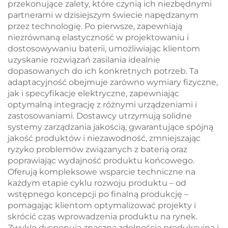
przekonujące zalety, które czynią ich niezbędnymi
systemów
partnerami w dzisiejszym świecie napędzanym
magazynowania
przez technologię. Po pierwsze, zapewniają
energii w
niezrównaną elastyczność w projektowaniu i
mikrosieciach
dostosowywaniu baterii, umożliwiając klientom
uzyskanie rozwiązań zasilania idealnie
dopasowanych do ich konkretnych potrzeb. Ta
adaptacyjność obejmuje zarówno wymiary fizyczne,
jak i specyfikacje elektryczne, zapewniając
optymalną integrację z różnymi urządzeniami i
zastosowaniami. Dostawcy utrzymują solidne
systemy zarządzania jakością, gwarantujące spójną
jakość produktów i niezawodność, zmniejszając
ryzyko problemów związanych z baterią oraz
poprawiając wydajność produktu końcowego.
Oferują kompleksowe wsparcie techniczne na
każdym etapie cyklu rozwoju produktu – od
wstępnego koncepcji po finalną produkcję –
pomagając klientom optymalizować projekty i
skrócić czas wprowadzenia produktu na rynek.
Zwykle dysponują znaczną zdolnością produkcyjną i