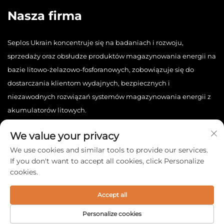
Nasza firma
Seplos Ukrain koncentruje się na badaniach i rozwoju,
sprzedaży oraz obsłudze produktów magazynowania energii na
bazie litowo-żelazowo-fosforanowych, zobowiązuje się do
dostarczania klientom wydajnych, bezpiecznych i
niezawodnych rozwiązań systemów magazynowania energii z
akumulatorów litowych.
We value your privacy
We use cookies and similar tools to provide our services.
If you don't want to accept all cookies, click Personalize
cookies.
Copyright © 2025 China Seplos Ukrain Technology Co., Ltd.
Wszelkie prawa zastrzeżone. -
Polityka prywatności
Accept all
Personalize cookies