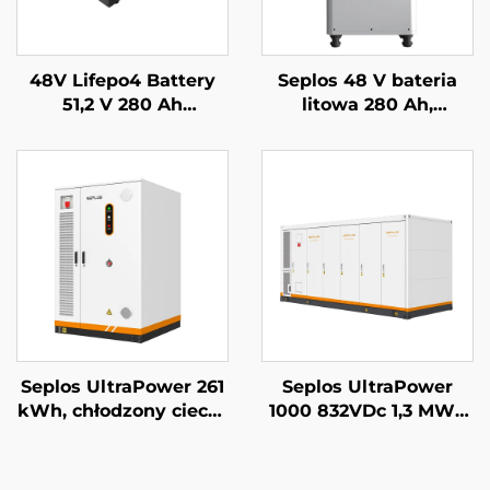
48V Lifepo4 Battery
Seplos 48 V bateria
51,2 V 280 Ah
litowa 280 Ah,
układalny system
systemy
zasilania awaryjnego
magazynowania
baterią Mason 14 kWh
energii dla domu, 51,2
bateria słoneczna
V 14 kWh, bateria
Seplos
litowo-żelazowo-
fosforanowa (LiFePO4)
Seplos UltraPower 261
Seplos UltraPower
kWh, chłodzony cieczą
1000 832VDc 1,3 MWh
system BESS
System
wysokiego napięcia |
magazynowania
Wyjście 832 Vdc,
energii z baterią