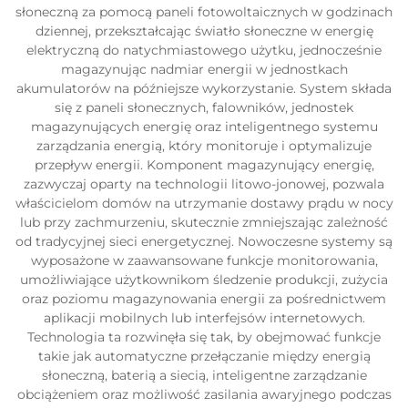
słoneczną za pomocą paneli fotowoltaicznych w godzinach
dziennej, przekształcając światło słoneczne w energię
elektryczną do natychmiastowego użytku, jednocześnie
magazynując nadmiar energii w jednostkach
akumulatorów na późniejsze wykorzystanie. System składa
się z paneli słonecznych, falowników, jednostek
magazynujących energię oraz inteligentnego systemu
zarządzania energią, który monitoruje i optymalizuje
przepływ energii. Komponent magazynujący energię,
zazwyczaj oparty na technologii litowo-jonowej, pozwala
właścicielom domów na utrzymanie dostawy prądu w nocy
lub przy zachmurzeniu, skutecznie zmniejszając zależność
od tradycyjnej sieci energetycznej. Nowoczesne systemy są
wyposażone w zaawansowane funkcje monitorowania,
umożliwiające użytkownikom śledzenie produkcji, zużycia
oraz poziomu magazynowania energii za pośrednictwem
aplikacji mobilnych lub interfejsów internetowych.
Technologia ta rozwinęła się tak, by obejmować funkcje
takie jak automatyczne przełączanie między energią
słoneczną, baterią a siecią, inteligentne zarządzanie
obciążeniem oraz możliwość zasilania awaryjnego podczas