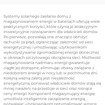
stopień ochrony IP65,
wysokiego napięcia z
inteligentne
chłodzeniem
zarządzanie termiczne
cieczowym Mikrosieci
Systemy solarnego zasilania domu z
dla przemysłowych
BESS
magazynowaniem energii w bateriach oferują wiele
systemów
praktycznych korzyści, które czynią je atrakcyjnym
magazynowania
inwestycyjnie rozwiązaniem dla właścicieli domów.
energii w
Po pierwsze, pozwalają one znacząco obniżyć
mikrosieciach
rachunki za prąd, ograniczając zależność od sieci
energetycznej i umożliwiając użytkownikom
wykorzystywanie zgromadzonej energii słonecznej
w okresach szczytowego obciążenia sieci. Możliwość
magazynowania nadmiaru energii gwarantuje
ciągłe jej dostępne, eliminując obawy związane z
niedoborem energii w nocy lub w pochmurne dni.
Kolejną ważną zaletą jest niezależność
energetyczna, ponieważ właściciele domów stają się
mniej narażeni na przestoje w sieci oraz rosnące
ceny energii. Komponent magazynujący energię
umożliwia inteligentne zarządzanie energią,
pozwalając użytkownikom optymalizować wzorce