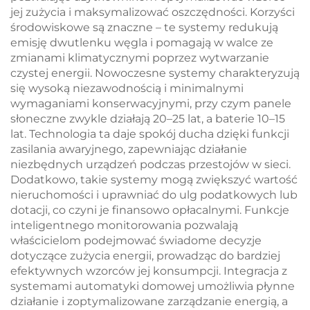
jej zużycia i maksymalizować oszczędności. Korzyści
środowiskowe są znaczne – te systemy redukują
emisję dwutlenku węgla i pomagają w walce ze
zmianami klimatycznymi poprzez wytwarzanie
czystej energii. Nowoczesne systemy charakteryzują
się wysoką niezawodnością i minimalnymi
wymaganiami konserwacyjnymi, przy czym panele
słoneczne zwykle działają 20–25 lat, a baterie 10–15
lat. Technologia ta daje spokój ducha dzięki funkcji
zasilania awaryjnego, zapewniając działanie
niezbędnych urządzeń podczas przestojów w sieci.
Dodatkowo, takie systemy mogą zwiększyć wartość
nieruchomości i uprawniać do ulg podatkowych lub
dotacji, co czyni je finansowo opłacalnymi. Funkcje
inteligentnego monitorowania pozwalają
właścicielom podejmować świadome decyzje
dotyczące zużycia energii, prowadząc do bardziej
efektywnych wzorców jej konsumpcji. Integracja z
systemami automatyki domowej umożliwia płynne
działanie i zoptymalizowane zarządzanie energią, a