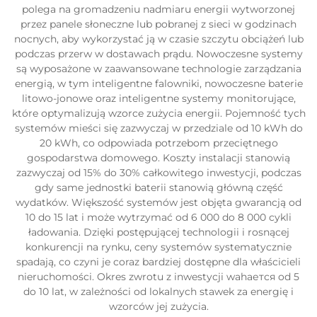
polega na gromadzeniu nadmiaru energii wytworzonej
przez panele słoneczne lub pobranej z sieci w godzinach
nocnych, aby wykorzystać ją w czasie szczytu obciążeń lub
podczas przerw w dostawach prądu. Nowoczesne systemy
są wyposażone w zaawansowane technologie zarządzania
energią, w tym inteligentne falowniki, nowoczesne baterie
litowo-jonowe oraz inteligentne systemy monitorujące,
które optymalizują wzorce zużycia energii. Pojemność tych
systemów mieści się zazwyczaj w przedziale od 10 kWh do
20 kWh, co odpowiada potrzebom przeciętnego
gospodarstwa domowego. Koszty instalacji stanowią
zazwyczaj od 15% do 30% całkowitego inwestycji, podczas
gdy same jednostki baterii stanowią główną część
wydatków. Większość systemów jest objęta gwarancją od
10 do 15 lat i może wytrzymać od 6 000 do 8 000 cykli
ładowania. Dzięki postępującej technologii i rosnącej
konkurencji na rynku, ceny systemów systematycznie
spadają, co czyni je coraz bardziej dostępne dla właścicieli
nieruchomości. Okres zwrotu z inwestycji wahается od 5
do 10 lat, w zależności od lokalnych stawek za energię i
wzorców jej zużycia.