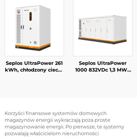
baterią Mason 14 kWh
energii dla domu, 51,2
bateria słoneczna
V 14 kWh, bateria
Seplos
litowo-żelazowo-
fosforanowa (LiFePO4)
Seplos UltraPower 261
Seplos UltraPower
kWh, chłodzony cieczą
1000 832VDc 1,3 MWh
system BESS
System
wysokiego napięcia |
magazynowania
Wyjście 832 Vdc,
energii z baterią
stopień ochrony IP65,
wysokiego napięcia z
inteligentne
chłodzeniem
zarządzanie termiczne
cieczowym Mikrosieci
Korzyści finansowe systemów domowych
dla przemysłowych
BESS
magazynów energii wykraczają poza proste
systemów
magazynowanie energii. Po pierwsze, te systemy
magazynowania
pozwalają właścicielom nieruchomości