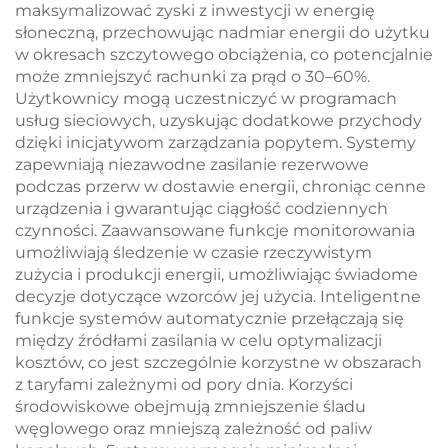
energii w
maksymalizować zyski z inwestycji w energię
mikrosieciach
słoneczną, przechowując nadmiar energii do użytku
w okresach szczytowego obciążenia, co potencjalnie
może zmniejszyć rachunki za prąd o 30–60%.
Użytkownicy mogą uczestniczyć w programach
usług sieciowych, uzyskując dodatkowe przychody
dzięki inicjatywom zarządzania popytem. Systemy
zapewniają niezawodne zasilanie rezerwowe
podczas przerw w dostawie energii, chroniąc cenne
urządzenia i gwarantując ciągłość codziennych
czynności. Zaawansowane funkcje monitorowania
umożliwiają śledzenie w czasie rzeczywistym
zużycia i produkcji energii, umożliwiając świadome
decyzje dotyczące wzorców jej użycia. Inteligentne
funkcje systemów automatycznie przełączają się
między źródłami zasilania w celu optymalizacji
kosztów, co jest szczególnie korzystne w obszarach
z taryfami zależnymi od pory dnia. Korzyści
środowiskowe obejmują zmniejszenie śladu
węglowego oraz mniejszą zależność od paliw