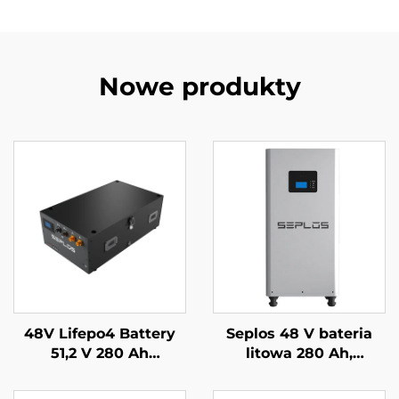
Nowe produkty
48V Lifepo4 Battery
Seplos 48 V bateria
51,2 V 280 Ah
litowa 280 Ah,
układalny system
systemy
zasilania awaryjnego
magazynowania