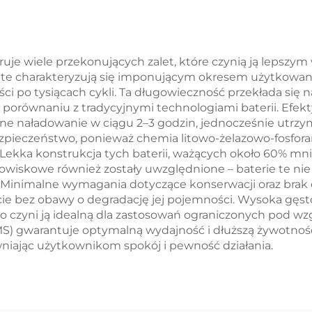
ięcia Mikrosieci
IP65, inteligen
Off-Grid BESS
zarządzani
termiczne dl
eruje wiele przekonujących zalet, które czynią ją lepsz
 te charakteryzują się imponującym okresem użytkowania
przemysłowy
 po tysiącach cykli. Ta długowieczność przekłada się n
systemów
porównaniu z tradycyjnymi technologiami baterii. Efek
łne naładowanie w ciągu 2–3 godzin, jednocześnie utrzym
magazynowan
ezpieczeństwo, ponieważ chemia litowo-żelazowo-fosforan
energii w
. Lekka konstrukcja tych baterii, ważących około 60% m
dowiskowe również zostały uwzględnione – baterie te nie 
mikrosiecia
 Minimalne wymagania dotyczące konserwacji oraz brak 
bez obawy o degradację jej pojemności. Wysoka gęstoś
o czyni ją idealną dla zastosowań ograniczonych pod w
MS) gwarantuje optymalną wydajność i dłuższą żywotnoś
iając użytkownikom spokój i pewność działania.