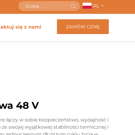
PL
ZAMÓW CENĘ
aktuj się z nami
owa 48 V
re łączy w sobie bezpieczeństwo, wydajność i
e swojej wyjątkowej stabilności termicznej i
przy jednoczesnym dłuższym cyklu życia w