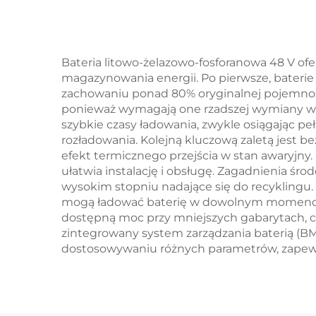
bateria litowo-
nap
żelazowo-
fosforanowa
Bateria litowo-żelazowo-fosforanowa 48 V of
magazynowania energii. Po pierwsze, baterie
(LiFePO4)
zachowaniu ponad 80% oryginalnej pojemności
ponieważ wymagają one rzadszej wymiany w 
szybkie czasy ładowania, zwykle osiągając pe
rozładowania. Kolejną kluczową zaletą jest b
efekt termicznego przejścia w stan awaryjny
ułatwia instalację i obsługę. Zagadnienia śro
wysokim stopniu nadające się do recyklingu.
mogą ładować baterię w dowolnym momencie 
dostępną moc przy mniejszych gabarytach, c
zintegrowany system zarządzania baterią (B
dostosowywaniu różnych parametrów, zapewn