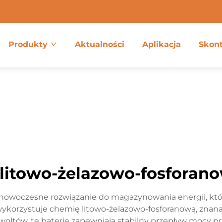
Produkty
Aktualności
Aplikacja
Skont
 litowo-żelazowo-fosforan
 nowoczesne rozwiązanie do magazynowania energii, któ
ykorzystuje chemię litowo-żelazowo-fosforanową, znana z
woltów, te baterie zapewniają stabilny przepływ mocy 