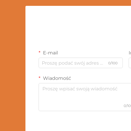
E-mail
0/100
Wiadomość
0/1