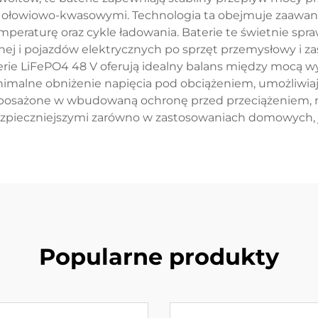
 ołowiowo-kwasowymi. Technologia ta obejmuje zaawans
mperaturę oraz cykle ładowania. Baterie te świetnie spr
 i pojazdów elektrycznych po sprzęt przemysłowy i zas
terie LiFePO4 48 V oferują idealny balans między mocą w
nimalne obniżenie napięcia pod obciążeniem, umożliwiaj
wyposażone w wbudowaną ochronę przed przeciążeniem, 
bezpieczniejszymi zarówno w zastosowaniach domowych, 
Popularne produkty