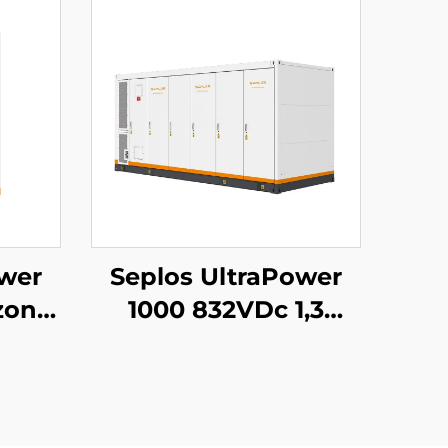
ower
Seplos UltraPower
zony
1000 832VDc 1,3
BESS
MWh System
cia |
magazynowania
dc,
energii z baterią
ony
wysokiego napięcia z