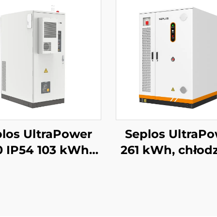
los UltraPower
Seplos UltraP
0 IP54 103 kWh
261 kWh, chłod
System
cieczą system 
agazynowania
wysokiego napię
gii komercyjnej z
Wyjście 832 V
erią wysokiego
stopień ochr