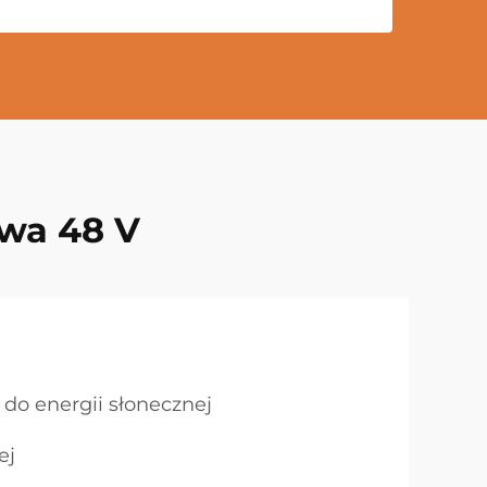
owa 48 V
 do energii słonecznej
ej