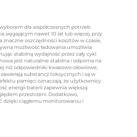
tne
chłodzeniem
e
cieczowym
a
Mikrosieci BESS
ym wyborem dla współczesnych potrzeb
 sięgającym nawet 10 lat lub więcej, przy
ch
a znaczne oszczędności kosztów w czasie,
tywna możliwość ładowania umożliwia
ując stabilną wydajność przez cały cykl
ia
owa jest naturalnie stabilna i odporna na
niej niż odpowiedniki kwasowo-ołowiowe,
zawierają substancji toksycznych i są w
ch
efektu pamięci oznaczają, że użytkownicy
ć energii baterii zapewnia większą
zględem przestrzeni. Dodatkowo,
ć dzięki ciągłemu monitorowaniu i