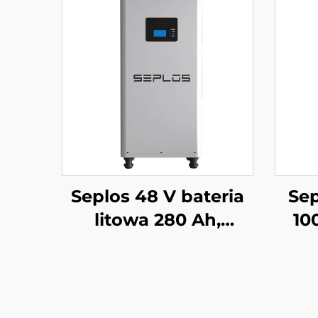
Seplos 48 V bateria
Sep
litowa 280 Ah,
10
systemy
magazynowania
m
energii dla domu,
ener
51,2 V 14 kWh,
bat