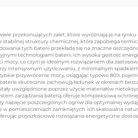
1,2 V 14 kWh,
baterią wysok
ateria litowo-
napięcia Mikros
żelazowo-
Off-Grid BES
fosforanowa
wiele przekonujących zalet, które wyróżniają je na rynku
 stabilnej struktury chemicznej, która zapobiega ter
(LiFePO4)
 ładowania tych baterii przekłada się na znaczne oszczę
jnymi technologiami baterii. Ich wysoka gęstość energ
 mocy, co czyni je idealnym rozwiązaniem dla zastosow
przy intensywnym użytkowaniu, z minimalnym spadkiem 
zybkie przywrócenie mocy, osiągając typowo 80% pojemno
baterie skutecznie zachowują ładunek w okresach bezcz
stały uwzględnione poprzez użycie materiałów nietoksyc
ystem zarządzania baterią oferuje kompleksową ochronę
 napięcie poszczególnych ogniw dla optymalnej wydajnośc
acji w pomieszczeniach zamkniętych. Ich skalowalna nat
ferując przyszłościowe rozwiązania energetyczne dosto