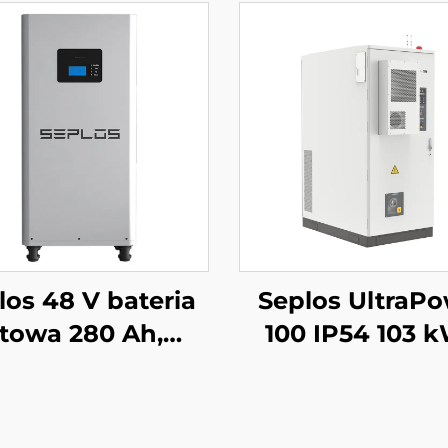
los 48 V bateria
Seplos UltraP
itowa 280 Ah,
100 IP54 103 
systemy
System
agazynowania
magazynowan
ergii dla domu,
energii komercyj