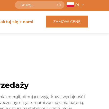
PL
ZAMÓW CENĘ
aktuj się z nami
rzedaży
a energii, oferujące wyjątkową wydajność i
woczesnymi systemami zarządzania baterią,
ia naturalną stabilność oraz funkcje