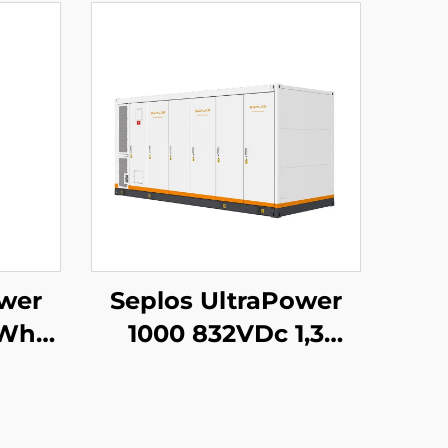
ower
Seplos UltraPower
kWh
1000 832VDc 1,3
MWh System
ia
magazynowania
nej z
energii z baterią