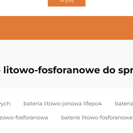
Wyślij
e litowo-fosforanowe do sp
wych
bateria litowo-jonowa lifepo4
bateri
lazowo-fosforanowa
baterie litowo-fosforanow