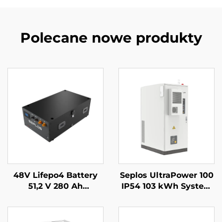
Polecane nowe produkty
48V Lifepo4 Battery
Seplos UltraPower 100
51,2 V 280 Ah
IP54 103 kWh System
układalny system
magazynowania
zasilania awaryjnego
energii komercyjnej z
baterią Mason 14 kWh
baterią wysokiego