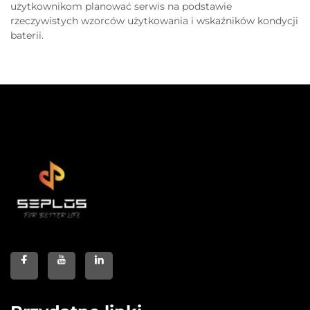
użytkownikom planować serwis na podstawie
rzeczywistych wzorców użytkowania i wskaźników kondycji
baterii.