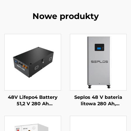
Nowe produkty
48V Lifepo4 Battery
Seplos 48 V bateria
51,2 V 280 Ah
litowa 280 Ah,
układalny system
systemy
zasilania awaryjnego
magazynowania
baterią Mason 14 kWh
energii dla domu, 51,2
bateria słoneczna
V 14 kWh, bateria