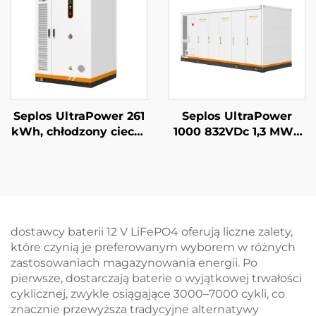
Seplos
litowo-żelazowo-
fosforanowa (LiFePO4)
Seplos UltraPower 261
Seplos UltraPower
kWh, chłodzony cieczą
1000 832VDc 1,3 MWh
system BESS
System
wysokiego napięcia |
magazynowania
Wyjście 832 Vdc,
energii z baterią
stopień ochrony IP65,
wysokiego napięcia z
inteligentne
chłodzeniem
zarządzanie termiczne
cieczowym Mikrosieci
dostawcy baterii 12 V LiFePO4 oferują liczne zalety,
dla przemysłowych
BESS
które czynią je preferowanym wyborem w różnych
systemów
zastosowaniach magazynowania energii. Po
magazynowania
pierwsze, dostarczają baterie o wyjątkowej trwałości
energii w
cyklicznej, zwykle osiągające 3000–7000 cykli, co
mikrosieciach
znacznie przewyższa tradycyjne alternatywy