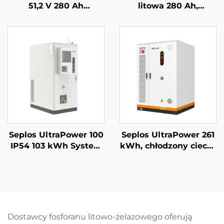
51,2 V 280 Ah
litowa 280 Ah,
układalny system
systemy
zasilania awaryjnego
magazynowania
baterią Mason 14 kWh
energii dla domu, 51,2
bateria słoneczna
V 14 kWh, bateria
Seplos
litowo-żelazowo-
fosforanowa (LiFePO4)
Seplos UltraPower 100
Seplos UltraPower 261
IP54 103 kWh System
kWh, chłodzony cieczą
magazynowania
system BESS
energii komercyjnej z
wysokiego napięcia |
baterią wysokiego
Wyjście 832 Vdc,
napięcia Mikrosieci
stopień ochrony IP65,
Off-Grid BESS
inteligentne
zarządzanie termiczne
Dostawcy fosforanu litowo-żelazowego oferują
dla przemysłowych