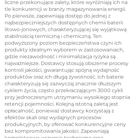
liczne przekonujące zalety, które wyróżniają ich na
systemów
tle konkurencji w branży magazynowania energii.
magazynowania
Po pierwsze, zapewniają dostęp do jednej z
energii w
najbezpieczniejszych dostępnych chemii baterii
mikrosieciach
litowo-jonowych, charakteryzującej się wyjątkową
stabilnością termiczną i chemiczną. Ten
podwyższony poziom bezpieczeństwa czyni ich
produkty idealnym wyborem w zastosowaniach,
gdzie niezawodność i minimalizacja ryzyka są
najważniejsze. Dostawcy stosują obszerne procesy
kontroli jakości, gwarantując spójną wydajność
produktów oraz ich długą żywotność. Ich baterie
charakteryzują się zazwyczaj znacznie dłuższym
cyklem życia, często przekraczającym 3000 cykli
przy jednoczesnym utrzymaniu wysokiego stopnia
retencji pojemności. Kolejną istotną zaletą jest
opłacalność, ponieważ dostawcy korzystają z
efektów skali oraz wydajnych procesów
produkcyjnych, by oferować konkurencyjne ceny
bez kompromitowania jakości. Zapewniają
kompleksowe wsparcie techniczne oraz