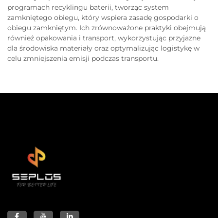
programach recyklingu baterii, tworząc system
zamkniętego obiegu, który wspiera zasadę gospodarki o
obiegu zamkniętym. Ich zrównoważone praktyki obejmują
również opakowania i transport, wykorzystując przyjazne
dla środowiska materiały oraz optymalizując logistykę w
celu zmniejszenia emisji podczas transportu.