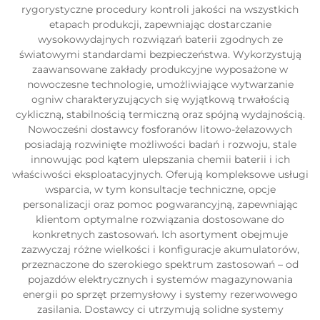
rygorystyczne procedury kontroli jakości na wszystkich
etapach produkcji, zapewniając dostarczanie
wysokowydajnych rozwiązań baterii zgodnych ze
światowymi standardami bezpieczeństwa. Wykorzystują
zaawansowane zakłady produkcyjne wyposażone w
nowoczesne technologie, umożliwiające wytwarzanie
ogniw charakteryzujących się wyjątkową trwałością
cykliczną, stabilnością termiczną oraz spójną wydajnością.
Nowocześni dostawcy fosforanów litowo-żelazowych
posiadają rozwinięte możliwości badań i rozwoju, stale
innowując pod kątem ulepszania chemii baterii i ich
właściwości eksploatacyjnych. Oferują kompleksowe usługi
wsparcia, w tym konsultacje techniczne, opcje
personalizacji oraz pomoc pogwarancyjną, zapewniając
klientom optymalne rozwiązania dostosowane do
konkretnych zastosowań. Ich asortyment obejmuje
zazwyczaj różne wielkości i konfiguracje akumulatorów,
przeznaczone do szerokiego spektrum zastosowań – od
pojazdów elektrycznych i systemów magazynowania
energii po sprzęt przemysłowy i systemy rezerwowego
zasilania. Dostawcy ci utrzymują solidne systemy