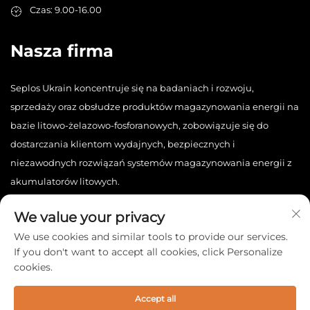
Czas: 9.00-16.00
Nasza firma
Seplos Ukrain koncentruje się na badaniach i rozwoju,
sprzedaży oraz obsłudze produktów magazynowania energii na
bazie litowo-żelazowo-fosforanowych, zobowiązuje się do
dostarczania klientom wydajnych, bezpiecznych i
niezawodnych rozwiązań systemów magazynowania energii z
akumulatorów litowych.
We value your privacy
We use cookies and similar tools to provide our services.
If you don't want to accept all cookies, click Personalize
cookies.
Copyright © 2025 China Seplos Ukrain Technology Co., Ltd.
Wszelkie prawa zastrzeżone. -
Polityka prywatności
Accept all