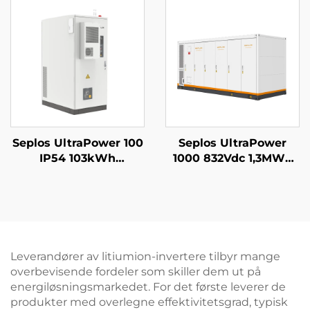
14kWh sol Seplos-
LiFePO4-batteri
batteri
Seplos UltraPower 100
Seplos UltraPower
IP54 103kWh
1000 832Vdc 1,3MWh
høyspentbatteri
væskekjølt
kommersielt
høyspentbatteri
energilagringssystem
energilagringssystem
mikronett uten
nettverksmikronett
netttilkobling BESS
BESS
Leverandører av litiumion-invertere tilbyr mange
overbevisende fordeler som skiller dem ut på
energiløsningsmarkedet. For det første leverer de
produkter med overlegne effektivitetsgrad, typisk