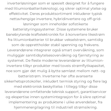
inverterløsninger som er spesielt designet for å fungere
med litiumionbatteriteknologi, og sikrer optimal ytelse og
effektivitet. Deres produktsortiment inkluderer typisk
nettavhengige invertere, hybridinvertere og off-grid-
løsninger som inneholder sofistikerte
batteristyringssystemer. Disse systemene bruker
banebrytende kraftelektronikk for å konvertere likestrøm
fra litiumionbatterier til brukbar vekselstrøm, samtidig
som de opprettholder stabil spenning og frekvens.
Leverandørene integrerer også smart overvåkning, som
muliggjør sanntidsytelsesovervåking og fjernstyring av
systemet. De fleste moderne leverandører av litiumion-
invertere tilbyr produkter med toveis strømflytkapasitet,
noe som gjør det mulig å bytte sømløst mellom nett- og
batteristrøm. Inverterne har ofte avanserte
sikkerhetsprotokoller, inkludert termisk styring og flere lag
med elektronisk beskyttelse. I tillegg tilbyr disse
leverandørene omfattende teknisk support, garantiservicer
og ekspertise innen systemintegrasjon for å sikre optimal
implementering av produktene i ulike anvendelser, fra
hjemmenergilagring til industriell strømsikring.