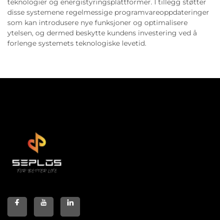
teknologier og energistyringsplattformer. I tillegg støtter
disse systemene regelmessige programvareoppdateringer
som kan introdusere nye funksjoner og optimalisere
ytelsen, og dermed beskytte kundens investering ved å
forlenge systemets teknologiske levetid.