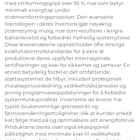
med omformingsgrad over 95 %, noe som betyr
minimalt energitap under
strømomformingsprosesser. Den avanserte
teknologien i deres invertere gjør nøyaktig
strømstyring mulig, noe som resulterer i lengre
batterilevetid og forbedret helhetlig systemytelse.
Disse leverandørene opprettholder ofte strenge
kvalitetskontrollstandarder for å sikre at
produktene deres oppfyller internasjonale
sertifiseringer og krav for sikkerhet og samsvar. En
annen betydelig fordel er det omfattende
støttesystemet de tilbyr, inkludert profesjonell
installasjonsveiledning, vedlikeholdstjenester og
jevnlig programvareoppdateringer for å forbedre
systemfunksjonalitet. Inverterne de leverer har
typisk brukervennlige grensesnitt og
fjernovervåkningsmuligheter, slik at kunder enkelt
kan følge med på og optimalisere sitt energiforbruk.
Produktene deres viser også eksepsjonell
pålitelighet med minimale krav til vedlikehold,