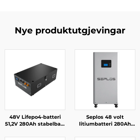
Nye produktutgjevingar
48V Lifepo4-batteri
Seplos 48 volt
51,2V 280Ah stabelbart
litiumbatteri 280Ah
Mason
hjemmebatterilagringss
batteribakkesystem
51,2V 14kWh litium