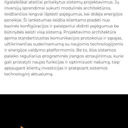
ilgalaikiškai ateičiai pritaikytus sistemų projektavimus. Jų
inversijų sprendimai sukurti modulinės architektūros,
leidžiančios lengvai išplėsti pajėgumus, kai didėja energijos
poreikiai. Ši lankstumas leidžia klientams pradėti nuo
bazinės konfigūracijos ir palaipsniui didinti pajėgumus be
būtinybės keisti visą sistemą. Projektavimo architektūra
apima standartizuotas komunikacijos protokolus ir sąsajas,
užtikrinančias suderinamumą su naujomis technologijomis
ir energijos valdymo platformomis. Be to, šios sistemos
palaiko reguliarius programinės įrangos atnaujinimus, kurie
gali pristatyti naujas funkcijas ir optimizuoti našumą, taip
apsaugant klientų investicijas ir pratęsiant sistemos
technologinį aktualumą.