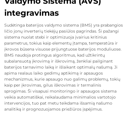
Valdymo Sistema (AVS)
integravimas
Sudėtinga baterijos valdymo sistema (BMS) yra prabangios
ličio jonų inverterių tiekėjų pasiūlos pagrindas. Ši pažangi
sistema nuolat stebi ir optimizuoja įvairius kritinius
parametrus, tokius kaip elementų įtampa, temperatūra ir
įkrovos būsena visuose prijungtuose baterijos moduliuose.
BMS naudoja protingus algoritmus, kad užtikrintų
subalansuotą įkrovimą ir iškrovimą, ženkliai pailginant
baterijos tarnavimo laiką ir išlaikant optimalų našumą. Ji
apima realaus laiko gedimų aptikimą ir apsaugos
mechanizmus, kurie apsaugo nuo galimų problemų, tokių
kaip per įkrovimas, gilus iškrovimas ir termalinis
sprogimas. Ši visapusi monitoringo ir apsaugos sistema
veikia automatiškai, reikalaudama minimalios vartotojo
intervencijos, tuo pat metu teikdama išsamią našumo
analitiką ir prognozuojamos priežiūros įspėjimus.