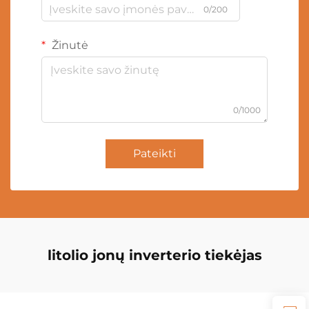
0/200
Žinutė
0/1000
Pateikti
litolio jonų inverterio tiekėjas