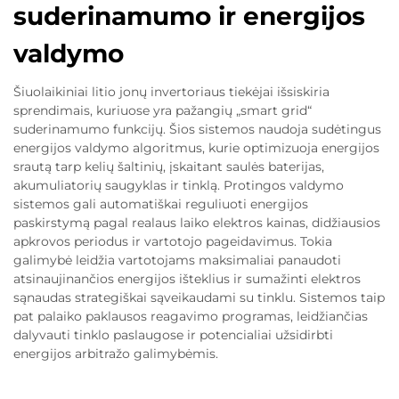
suderinamumo ir energijos
valdymo
Šiuolaikiniai litio jonų invertoriaus tiekėjai išsiskiria
sprendimais, kuriuose yra pažangių „smart grid“
suderinamumo funkcijų. Šios sistemos naudoja sudėtingus
energijos valdymo algoritmus, kurie optimizuoja energijos
srautą tarp kelių šaltinių, įskaitant saulės baterijas,
akumuliatorių saugyklas ir tinklą. Protingos valdymo
sistemos gali automatiškai reguliuoti energijos
paskirstymą pagal realaus laiko elektros kainas, didžiausios
apkrovos periodus ir vartotojo pageidavimus. Tokia
galimybė leidžia vartotojams maksimaliai panaudoti
atsinaujinančios energijos išteklius ir sumažinti elektros
sąnaudas strategiškai sąveikaudami su tinklu. Sistemos taip
pat palaiko paklausos reagavimo programas, leidžiančias
dalyvauti tinklo paslaugose ir potencialiai užsidirbti
energijos arbitražo galimybėmis.