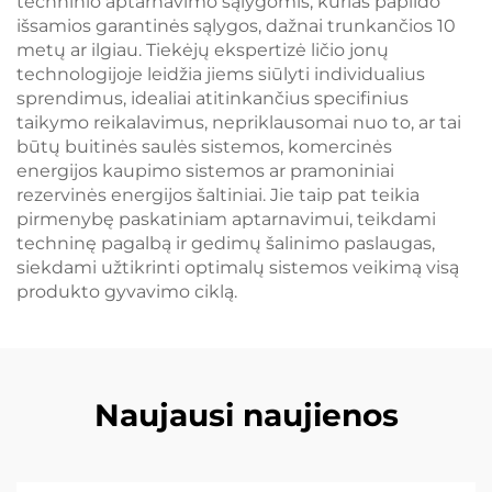
techninio aptarnavimo sąlygomis, kurias papildo
išsamios garantinės sąlygos, dažnai trunkančios 10
metų ar ilgiau. Tiekėjų ekspertizė ličio jonų
technologijoje leidžia jiems siūlyti individualius
sprendimus, idealiai atitinkančius specifinius
taikymo reikalavimus, nepriklausomai nuo to, ar tai
būtų buitinės saulės sistemos, komercinės
energijos kaupimo sistemos ar pramoniniai
rezervinės energijos šaltiniai. Jie taip pat teikia
pirmenybę paskatiniam aptarnavimui, teikdami
techninę pagalbą ir gedimų šalinimo paslaugas,
siekdami užtikrinti optimalų sistemos veikimą visą
produkto gyvavimo ciklą.
Naujausi naujienos