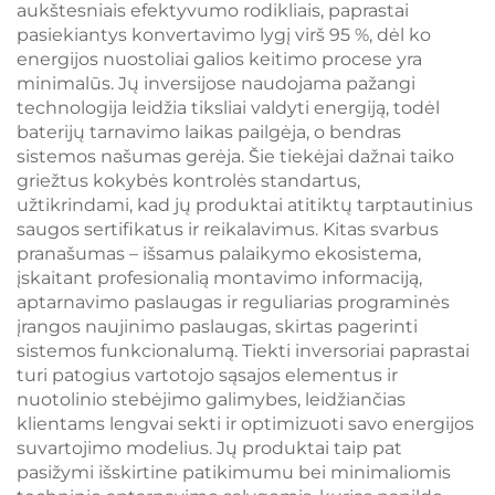
aukštesniais efektyvumo rodikliais, paprastai
pasiekiantys konvertavimo lygį virš 95 %, dėl ko
energijos nuostoliai galios keitimo procese yra
minimalūs. Jų inversijose naudojama pažangi
technologija leidžia tiksliai valdyti energiją, todėl
baterijų tarnavimo laikas pailgėja, o bendras
sistemos našumas gerėja. Šie tiekėjai dažnai taiko
griežtus kokybės kontrolės standartus,
užtikrindami, kad jų produktai atitiktų tarptautinius
saugos sertifikatus ir reikalavimus. Kitas svarbus
pranašumas – išsamus palaikymo ekosistema,
įskaitant profesionalią montavimo informaciją,
aptarnavimo paslaugas ir reguliarias programinės
įrangos naujinimo paslaugas, skirtas pagerinti
sistemos funkcionalumą. Tiekti inversoriai paprastai
turi patogius vartotojo sąsajos elementus ir
nuotolinio stebėjimo galimybes, leidžiančias
klientams lengvai sekti ir optimizuoti savo energijos
suvartojimo modelius. Jų produktai taip pat
pasižymi išskirtine patikimumu bei minimaliomis