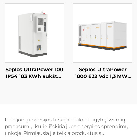
atsarginės baterijos
sistemos 51,2 V 14
sistema 14 kWh saulės
kWh ličio Lifepo4
energijos Seplos
baterija
baterija
Seplos UltraPower 100
Seplos UltraPower
IP54 103 KWh aukštos
1000 832 Vdc 1,3 MWh
įtampos baterijų
skysčiu aušinama
komercinės energijos
aukštos įtampos
kaupimo sistema,
baterijų energijos
mikrotinklai, be tinklo
kaupimo sistema,
BESS
naudotojų
mikrotinklai, BESS
Ličio jonų inversijos tiekėjai siūlo daugybę svarbių
pranašumų, kurie išskiria juos energijos sprendimų
rinkoje. Pirmiausia jie teikia produktus su