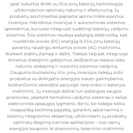
ypač sukurtos dirbti su ličio jonų baterijų technologija,
užtikrindamos optimalų našumą ir efektyvumą. Jų
produktų asortimentas paprastai apima tinkle esančius
inversijus, hibridinius inversijus ir autonominės sistemos
sprendimus, kuriuose integruoti sudėtingi baterijų valdymo
sistemos. Šios sistemos naudoja pažangią elektroniką, kad
nuolatinės srovės (DC) energiją iš ličio jonų baterijų
paverstų naudingu kintamos srovės (AC) maitinimu,
išlaikant stabilų įtampą ir dažnį. Tiekėjai taip pat integruoja
išmanius stebėjimo gebėjimus, leidžiančius realaus laiko
našumo stebėjimą ir nuotolinį sistemos valdymą.
Dauguma šiuolaikinių ličio jonų inversijos tiekėjų siūlo
produktus su dvikrypčio energijos srauto galimybėmis,
leidžiančiomis sklandžiai perjungti tarp tinklo ir baterijos
maitinimo. Jų inversijai dažnai turi pažangias saugos
priemones, įskaitant termalinio valdymo sistemas ir kelias
elektroninės apsaugos lygmenis. Be to, šie tiekėjai teikia
visapusišką techninę pagalbą, garantinį aptarnavimą ir
sistemų integravimo ekspertizę, užtikrindami jų produktų
optimalų diegimą įvairiose aplikacijose – nuo namų
energijos kaupimo iki pramoninių rezervinio maitinimo