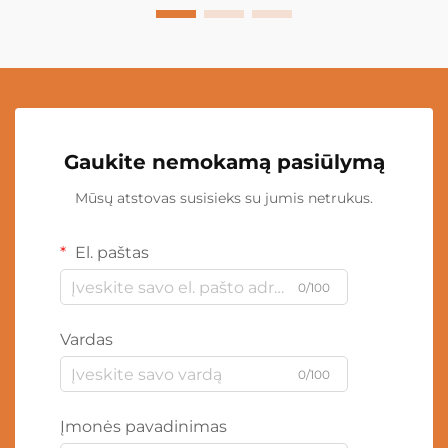
Gaukite nemokamą pasiūlymą
Mūsų atstovas susisieks su jumis netrukus.
El. paštas
0/100
Vardas
0/100
Įmonės pavadinimas