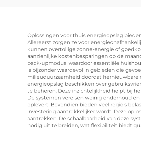
Seplos-batterij
L
Oplossingen voor thuis energieopslag bieden 
Allereerst zorgen ze voor energieonafhankelij
kunnen overtollige zonne-energie of goedkop
aanzienlijke kostenbesparingen op de maand
back-upmodus, waardoor essentiële huishou
is bijzonder waardevol in gebieden die gevo
milieuduurzaamheid doordat hernieuwbare en
energieopslag beschikken over gebruiksvrien
te beheren. Deze inzichtelijkheid helpt bij 
De systemen vereisen weinig onderhoud en 
oplevert. Bovendien bieden veel regio’s bela
investering aantrekkelijker wordt. Deze op
aantrekken. De schaalbaarheid van deze syst
nodig uit te breiden, wat flexibiliteit biedt 