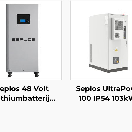
eplos 48 Volt
Seplos UltraP
ithiumbatterij
100 IP54 103
h Huishoudelijk
hoogspanningsba
erijopslagsysteem
commerciee
V 14kWh Lithium
energieopslags