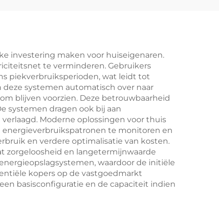
grid
voor
nutsvoorzieningen
microgrids BESS
ijke investering maken voor huiseigenaren.
riciteitsnet te verminderen. Gebruikers
s piekverbruiksperioden, wat leidt tot
en deze systemen automatisch over naar
om blijven voorzien. Deze betrouwbaarheid
De systemen dragen ook bij aan
verlaagd. Moderne oplossingen voor thuis
un energieverbruikspatronen te monitoren en
rbruik en verdere optimalisatie van kosten.
at zorgeloosheid en langetermijnwaarde
s energieopslagsystemen, waardoor de initiële
entiële kopers op de vastgoedmarkt
en basisconfiguratie en de capaciteit indien