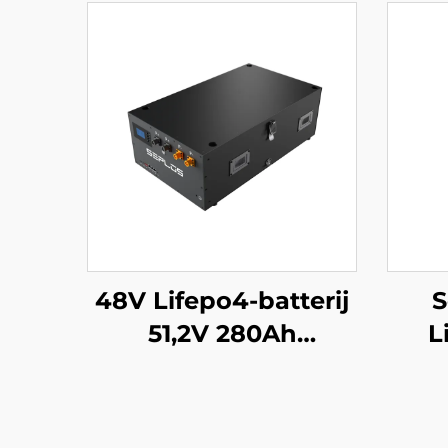
48V Lifepo4-batterij
S
51,2V 280Ah
L
stapelbaar Mason-
280A
batterijbackupsysteem
Batt
14kWh zonne-
51,2