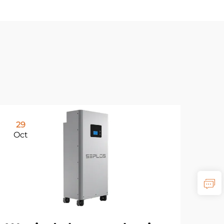
29
Oct