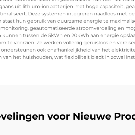
gaans uit lithium-ionbatterijen met hoge capaciteit, g
timaliseert. Deze systemen integreren naadloos met be
 in staat hun gebruik van duurzame energie te maximalis
e monitoring, geautomatiseerde stroomverdeling en mog
n kunnen tussen de 5kWh en 20kWh aan energie opslaan
m te voorzien. Ze werken volledig geruisloos en vereise
men ondersteunen ook onafhankelijkheid van het elektric
an het huishouden, wat flexibiliteit biedt in zowel insta
velingen voor Nieuwe Pro