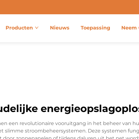
Producten
Nieuws
Toepassing
Neem 
delijke energieopslagopl
en een revolutionaire vooruitgang in het beheer van hu
t slimme stroombeheersystemen. Deze systemen funger
ekt door zonnepanelen of tijdens daluren uit het net wo