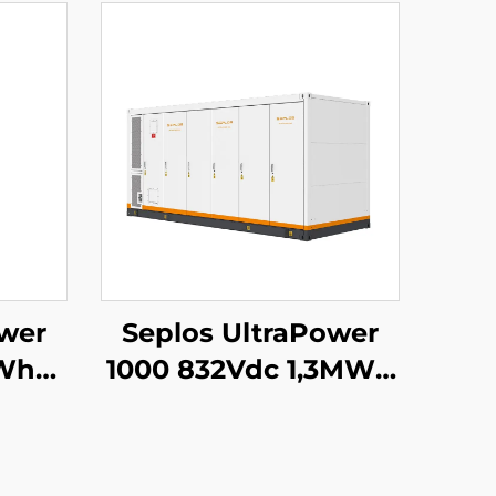
ower
Seplos UltraPower
kWh
1000 832Vdc 1,3MWh
tterij
vloeistofgekoeld
l
hoogspanningsbatterij
ysteem
energieopslagsysteem