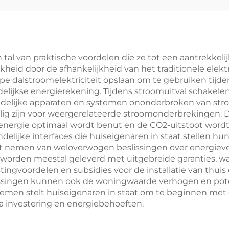
ifepo4-batterij
microgrids off-
BESS
tal van praktische voordelen die ze tot een aantrekkel
kheid door de afhankelijkheid van het traditionele elekt
e dalstroomelektriciteit opslaan om te gebruiken tijden
elijkse energierekening. Tijdens stroomuitval schakel
delijke apparaten en systemen ononderbroken van stro
elig zijn voor weergerelateerde stroomonderbrekingen. 
ergie optimaal wordt benut en de CO2-uitstoot wordt 
delijke interfaces die huiseigenaren in staat stellen h
het nemen van weloverwogen beslissingen over energieve
worden meestal geleverd met uitgebreide garanties, w
stingvoordelen en subsidies voor de installatie van thui
lossingen kunnen ook de woningwaarde verhogen en pot
emen stelt huiseigenaren in staat om te beginnen met e
qua investering en energiebehoeften.