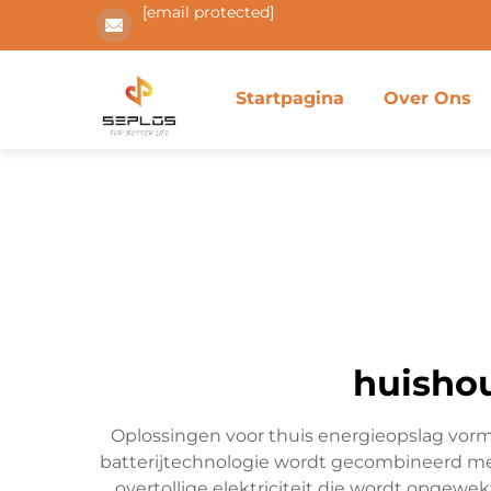
[email protected]
Startpagina
Over Ons
huishou
Oplossingen voor thuis energieopslag vorm
batterijtechnologie wordt gecombineerd me
overtollige elektriciteit die wordt opgew