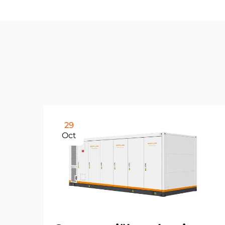
29
Oct