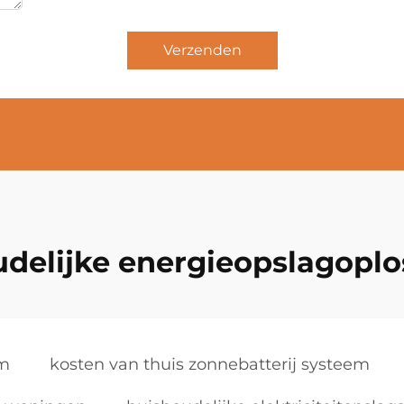
Verzenden
delijke energieopslagopl
em
kosten van thuis zonnebatterij systeem