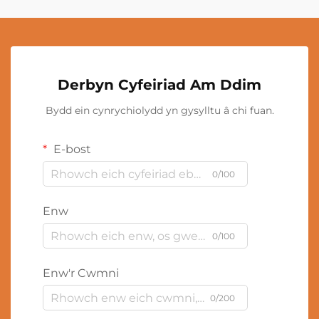
Derbyn Cyfeiriad Am Ddim
Bydd ein cynrychiolydd yn gysylltu â chi fuan.
E-bost
0/100
Enw
0/100
Enw'r Cwmni
0/200