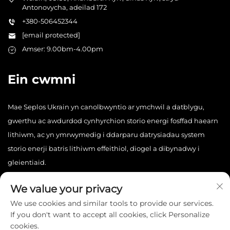
Antonovycha, adeilad 172
+380-506452344
[email protected]
Amser: 9.00bm-4.00pm
Ein cwmni
Mae Seplos Ukrain yn canolbwyntio ar ymchwil a datblygu,
gwerthu ac awdurdod cynhyrchion storio energi fosffad haearn
lithiwm, ac yn ymrwymedig i ddarparu datrysiadau system
storio enerji batris lithiwm effeithiol, diogel a dibynadwy i
gleientiaid.
We value your privacy
We use cookies and similar tools to provide our services.
If you don't want to accept all cookies, click Personalize
cookies.