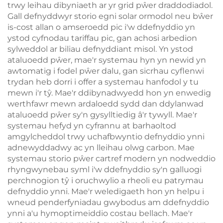
trwy leihau dibyniaeth ar yr grid pŵer draddodiadol.
Gall defnyddwyr storio egni solar ormodol neu bŵer
is-cost allan o amseroedd pic i'w ddefnyddio yn
ystod cyfnodau tariffau pic, gan achosi arbedion
sylweddol ar biliau defnyddiant misol. Yn ystod
ataluoedd pŵer, mae'r systemau hyn yn newid yn
awtomatig i fodel pŵer dalu, gan sicrhau cyflenwi
trydan heb dorri i offer a systemau hanfodol y tu
mewn i'r tŷ. Mae'r ddibynadwyedd hon yn enwedig
werthfawr mewn ardaloedd sydd dan ddylanwad
ataluoedd pŵer sy'n gysylltiedig â'r tywyll. Mae'r
systemau hefyd yn cyfrannu at barhaoltod
amgylcheddol trwy uchafbwyntio defnyddio ynni
adnewyddadwy ac yn lleihau olwg carbon. Mae
systemau storio pŵer cartref modern yn nodweddio
rhyngwynebau syml i'w ddefnyddio sy'n galluogi
perchnogion tŷ i oruchwylio a rheoli eu patrymau
defnyddio ynni. Mae'r weledigaeth hon yn helpu i
wneud penderfyniadau gwybodus am ddefnyddio
ynni a'u hymoptimeiddio costau bellach. Mae'r