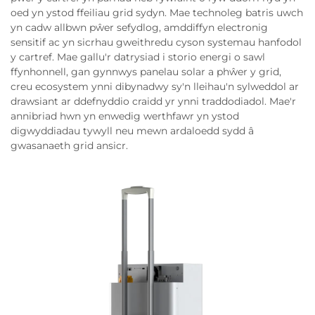
oed yn ystod ffeiliau grid sydyn. Mae technoleg batris uwch
yn cadw allbwn pŵer sefydlog, amddiffyn electronig
sensitif ac yn sicrhau gweithredu cyson systemau hanfodol
y cartref. Mae gallu'r datrysiad i storio energi o sawl
ffynhonnell, gan gynnwys panelau solar a phŵer y grid,
creu ecosystem ynni dibynadwy sy'n lleihau'n sylweddol ar
drawsiant ar ddefnyddio craidd yr ynni traddodiadol. Mae'r
annibriad hwn yn enwedig werthfawr yn ystod
digwyddiadau tywyll neu mewn ardaloedd sydd â
gwasanaeth grid ansicr.