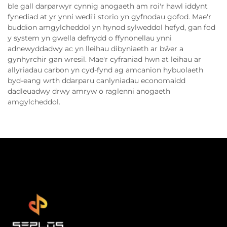
ble gall darparwyr cynnig anogaeth am roi'r hawl iddynt
fynediad at yr ynni wedi'i storio yn gyfnodau gofod. Mae'r
buddion amgylcheddol yn hynod sylweddol hefyd, gan fod
y system yn gwella defnydd o ffynonellau ynni
adnewyddadwy ac yn lleihau dibyniaeth ar bŵer a
gynhyrchir gan wresil. Mae'r cyfraniad hwn at leihau ar
allyriadau carbon yn cyd-fynd ag amcanion hybuolaeth
byd-eang wrth ddarparu canlyniadau economaidd
dadleuadwy drwy amryw o raglenni anogaeth
amgylcheddol.