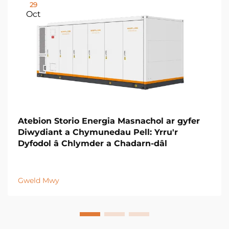
29
Oct
Atebion Storio Energia Masnachol ar gyfer
Diwydiant a Chymunedau Pell: Yrru'r
Dyfodol â Chlymder a Chadarn-dâl
Gweld Mwy