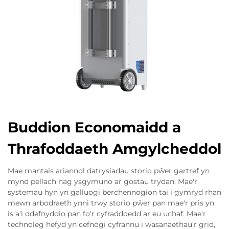
Buddion Economaidd a
Thrafoddaeth Amgylcheddol
Mae mantais ariannol datrysiadau storio pŵer gartref yn
mynd pellach nag ysgymuno ar gostau trydan. Mae'r
systemau hyn yn galluogi berchennogion tai i gymryd rhan
mewn arbodraeth ynni trwy storio pŵer pan mae'r pris yn
is a'i ddefnyddio pan fo'r cyfraddoedd ar eu uchaf. Mae'r
technoleg hefyd yn cefnogi cyfrannu i wasanaethau'r grid,