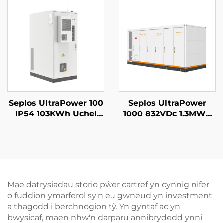
Seplos
Batri Lithiwm Lifepo4
Seplos UltraPower 100
Seplos UltraPower
IP54 103KWh Uchel
1000 832VDc 1.3MWh
Voltedd Batris
Gofal Llyfn Uchel
Gomercial System
Voltedd Batris System
Storio Ynni Microgrids
Storio Ynni
Off Grid BESS
Gwasanaeth
Microgrids BESS
Mae datrysiadau storio pŵer cartref yn cynnig nifer
o fuddion ymarferol sy'n eu gwneud yn investment
a thagodd i berchnogion tŷ. Yn gyntaf ac yn
bwysicaf, maen nhw'n darparu annibrydedd ynni