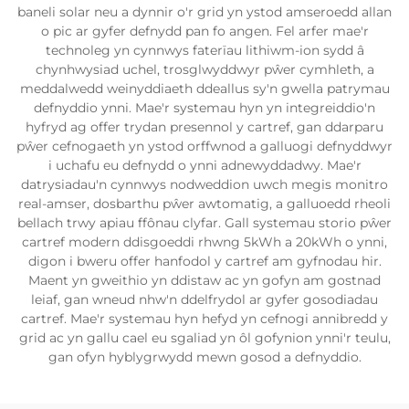
baneli solar neu a dynnir o'r grid yn ystod amseroedd allan
o pic ar gyfer defnydd pan fo angen. Fel arfer mae'r
technoleg yn cynnwys faterïau lithiwm-ion sydd â
chynhwysiad uchel, trosglwyddwyr pŵer cymhleth, a
meddalwedd weinyddiaeth ddeallus sy'n gwella patrymau
defnyddio ynni. Mae'r systemau hyn yn integreiddio'n
hyfryd ag offer trydan presennol y cartref, gan ddarparu
pŵer cefnogaeth yn ystod orffwnod a galluogi defnyddwyr
i uchafu eu defnydd o ynni adnewyddadwy. Mae'r
datrysiadau'n cynnwys nodweddion uwch megis monitro
real-amser, dosbarthu pŵer awtomatig, a galluoedd rheoli
bellach trwy apiau ffônau clyfar. Gall systemau storio pŵer
cartref modern ddisgoeddi rhwng 5kWh a 20kWh o ynni,
digon i bweru offer hanfodol y cartref am gyfnodau hir.
Maent yn gweithio yn ddistaw ac yn gofyn am gostnad
leiaf, gan wneud nhw'n ddelfrydol ar gyfer gosodiadau
cartref. Mae'r systemau hyn hefyd yn cefnogi annibredd y
grid ac yn gallu cael eu sgaliad yn ôl gofynion ynni'r teulu,
gan ofyn hyblygrwydd mewn gosod a defnyddio.