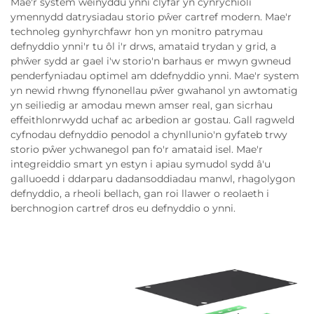
Mae'r system weinyddu ynni clyfar yn cynrychioli
ymennydd datrysiadau storio pŵer cartref modern. Mae'r
technoleg gynhyrchfawr hon yn monitro patrymau
defnyddio ynni'r tu ôl i'r drws, amataid trydan y grid, a
phŵer sydd ar gael i'w storio'n barhaus er mwyn gwneud
penderfyniadau optimel am ddefnyddio ynni. Mae'r system
yn newid rhwng ffynonellau pŵer gwahanol yn awtomatig
yn seiliedig ar amodau mewn amser real, gan sicrhau
effeithlonrwydd uchaf ac arbedion ar gostau. Gall ragweld
cyfnodau defnyddio penodol a chynllunio'n gyfateb trwy
storio pŵer ychwanegol pan fo'r amataid isel. Mae'r
integreiddio smart yn estyn i apiau symudol sydd â'u
galluoedd i ddarparu dadansoddiadau manwl, rhagolygon
defnyddio, a rheoli bellach, gan roi llawer o reolaeth i
berchnogion cartref dros eu defnyddio o ynni.