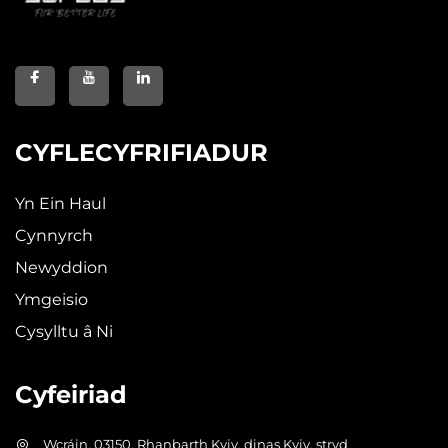
CYFLECYFRIFIADUR
Yn Ein Haul
Cynnyrch
Newyddion
Ymgeisio
Cysylltu â Ni
Cyfeiriad
Wcráin, 03150, Rhanbarth Kyiv, dinas Kyiv, stryd