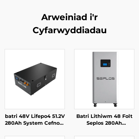
Arweiniad i'r
Cyfarwyddiadau
batri 48V Lifepo4 51.2V
Batri Lithiwm 48 Folt
280Ah System Cefnogi
Seplos 280Ah
Batri Mason Syrthiol
Systemau Storio Batri
14kWh Batri Solar
Cartref 51.2V 14kwh