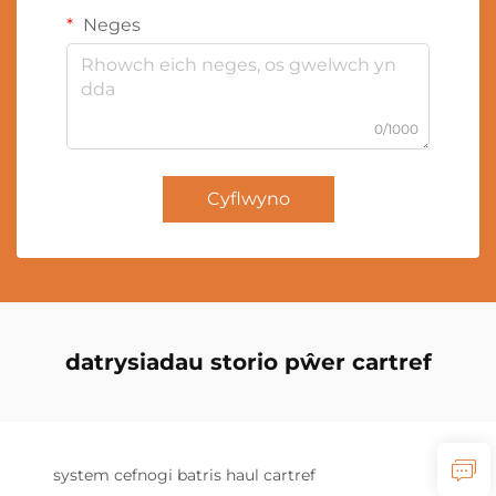
Neges
0/1000
Cyflwyno
datrysiadau storio pŵer cartref
system cefnogi batris haul cartref