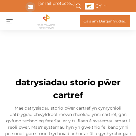
[email protected]
CY
Cais am Darganfyddiad
datrysiadau storio pŵer
cartref
Mae datrysiadau storio pŵer cartref yn cynrychioli
datblygiad chwyldrool mewn rheoliad ynni cartref, gan
gyfuno technoleg faterïau ar y tu flaen â systemau smart i
reoli pŵer. Mae'r systemau hyn yn gweithio fel banc ynni
personol, gan storio trydaniad ochor ar ôl a gynhyrchir gan