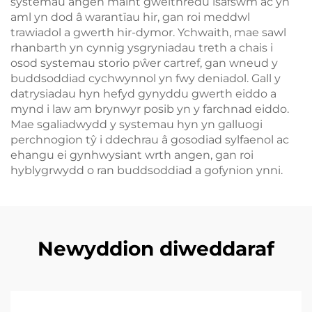
systemau angen maint gweithredu isafswm ac yn
aml yn dod â warantïau hir, gan roi meddwl
trawiadol a gwerth hir-dymor. Ychwaith, mae sawl
rhanbarth yn cynnig ysgryniadau treth a chais i
osod systemau storio pŵer cartref, gan wneud y
buddsoddiad cychwynnol yn fwy deniadol. Gall y
datrysiadau hyn hefyd gynyddu gwerth eiddo a
mynd i law am brynwyr posib yn y farchnad eiddo.
Mae sgaliadwydd y systemau hyn yn galluogi
perchnogion tŷ i ddechrau â gosodiad sylfaenol ac
ehangu ei gynhwysiant wrth angen, gan roi
hyblygrwydd o ran buddsoddiad a gofynion ynni.
Newyddion diweddaraf