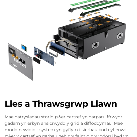
Lles a Thrawsgrwp Llawn
Mae datrysiadau storio pŵer cartref yn darparu ffrwydr
gadarn yn erbyn ansicrwydd y grid a diffoddymau. Mae
modd newidio'r system yn gyflym i sicrhau bod cyflenwi
pŵer y cartref yn parhau heb rywfaint o ryw ddorri hyd yn