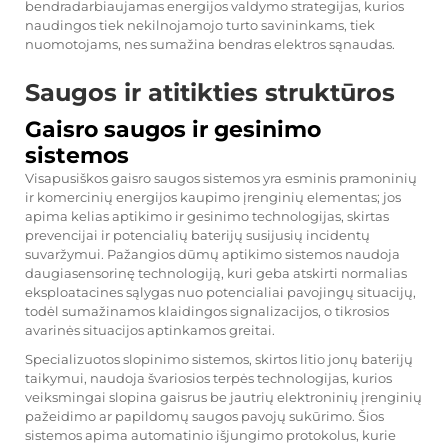
bendradarbiaujamas energijos valdymo strategijas, kurios
naudingos tiek nekilnojamojo turto savininkams, tiek
nuomotojams, nes sumažina bendras elektros sąnaudas.
Saugos ir atitikties struktūros
Gaisro saugos ir gesinimo
sistemos
Visapusiškos gaisro saugos sistemos yra esminis pramoninių
ir komercinių energijos kaupimo įrenginių elementas; jos
apima kelias aptikimo ir gesinimo technologijas, skirtas
prevencijai ir potencialių baterijų susijusių incidentų
suvaržymui. Pažangios dūmų aptikimo sistemos naudoja
daugiasensorinę technologiją, kuri geba atskirti normalias
eksploatacines sąlygas nuo potencialiai pavojingų situacijų,
todėl sumažinamos klaidingos signalizacijos, o tikrosios
avarinės situacijos aptinkamos greitai.
Specializuotos slopinimo sistemos, skirtos litio jonų baterijų
taikymui, naudoja švariosios terpės technologijas, kurios
veiksmingai slopina gaisrus be jautrių elektroninių įrenginių
pažeidimo ar papildomų saugos pavojų sukūrimo. Šios
sistemos apima automatinio išjungimo protokolus, kurie