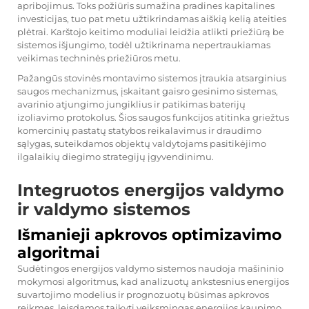
apribojimus. Toks požiūris sumažina pradines kapitalines
investicijas, tuo pat metu užtikrindamas aiškią kelią ateities
plėtrai. Karštojo keitimo moduliai leidžia atlikti priežiūrą be
sistemos išjungimo, todėl užtikrinama nepertraukiamas
veikimas techninės priežiūros metu.
Pažangūs stovinės montavimo sistemos įtraukia atsarginius
saugos mechanizmus, įskaitant gaisro gesinimo sistemas,
avarinio atjungimo jungiklius ir patikimas baterijų
izoliavimo protokolus. Šios saugos funkcijos atitinka griežtus
komercinių pastatų statybos reikalavimus ir draudimo
sąlygas, suteikdamos objektų valdytojams pasitikėjimo
ilgalaikių diegimo strategijų įgyvendinimu.
Integruotos energijos valdymo
ir valdymo sistemos
Išmanieji apkrovos optimizavimo
algoritmai
Sudėtingos energijos valdymo sistemos naudoja mašininio
mokymosi algoritmus, kad analizuotų ankstesnius energijos
suvartojimo modelius ir prognozuotų būsimas apkrovos
reikmes, leisdamos taikyti veiksmingas energijos kaupimo