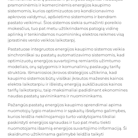
pramoninėmis ir komercinėmis energijos kaupimo
sistemomis, kurios optimizuotos oro kondicionavimo
apkrovos valdymui, apšvietimo sistemoms ir bendram
pastato veikimui. Šios sistemos siekia sumažinti poreikio
mokesčius, tuo pat metu užtikrindamos patogią vidinę
aplinką ir tenkindamos nuomininkų elektros reikmes visą
įprastinės verslo veiklos laikotarpį.
Pastatuose integruotos energijos kaupimo sistemos veikia
sinchroniškai su pastatų automatizavimo sistemomis, kad
optimizuotų energijos suvartojimą remiantis užimtumo
modeliais, orų sąlygomis ir komunalinių paslaugų tarifų
struktūra. Išmaniosios įkrovos strategijos užtikrina, kad
kaupimo sistemos būtų visiškai įkrautos mažesnės kainos
elektra laikotarpiu ir išleistų energiją aukščiausios kainos
tarifų laikotarpiu, taip maksimaliai padidinant ekonomines
naudas pastatų savininkams ir nuomininkams.
Pažangūs pastatų energijos kaupimo sprendimai apima
nuomotojų lygio matavimo ir sąskaitų išrašymo galimybes,
kurios leidžia nekilnojamojo turto valdytojams tiksliai
paskirstyti energijos sąnaudas ir tuo pat metu tiekti
nuomotojams išsamią energijos suvartojimo informaciją. Ši
skaidrumo užtikrinama galimybė leidžia taikyti