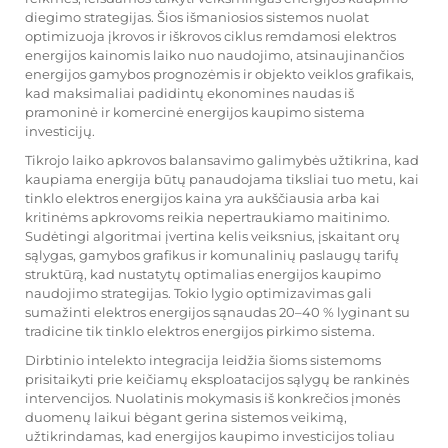
diegimo strategijas. Šios išmaniosios sistemos nuolat
optimizuoja įkrovos ir iškrovos ciklus remdamosi elektros
energijos kainomis laiko nuo naudojimo, atsinaujinančios
energijos gamybos prognozėmis ir objekto veiklos grafikais,
kad maksimaliai padidintų ekonomines naudas iš
pramoninė ir komercinė energijos kaupimo sistema
investicijų.
Tikrojo laiko apkrovos balansavimo galimybės užtikrina, kad
kaupiama energija būtų panaudojama tiksliai tuo metu, kai
tinklo elektros energijos kaina yra aukščiausia arba kai
kritinėms apkrovoms reikia nepertraukiamo maitinimo.
Sudėtingi algoritmai įvertina kelis veiksnius, įskaitant orų
sąlygas, gamybos grafikus ir komunalinių paslaugų tarifų
struktūrą, kad nustatytų optimalias energijos kaupimo
naudojimo strategijas. Tokio lygio optimizavimas gali
sumažinti elektros energijos sąnaudas 20–40 % lyginant su
tradicine tik tinklo elektros energijos pirkimo sistema.
Dirbtinio intelekto integracija leidžia šioms sistemoms
prisitaikyti prie keičiamų eksploatacijos sąlygų be rankinės
intervencijos. Nuolatinis mokymasis iš konkrečios įmonės
duomenų laikui bėgant gerina sistemos veikimą,
užtikrindamas, kad energijos kaupimo investicijos toliau