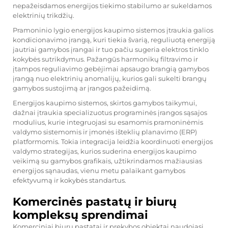
nepažeisdamos energijos tiekimo stabilumo ar sukeldamos
elektrinių trikdžių.
Pramoninio lygio energijos kaupimo sistemos įtraukia galios
kondicionavimo įrangą, kuri tiekia švarią, reguliuotą energiją
jautriai gamybos įrangai ir tuo pačiu sugeria elektros tinklo
kokybės sutrikdymus. Pažangūs harmonikų filtravimo ir
įtampos reguliavimo gebėjimai apsaugo brangią gamybos
įrangą nuo elektrinių anomalijų, kurios gali sukelti brangų
gamybos sustojimą ar įrangos pažeidimą.
Energijos kaupimo sistemos, skirtos gamybos taikymui,
dažnai įtraukia specializuotus programinės įrangos sąsajos
modulius, kurie integruojasi su esamomis pramoninėmis
valdymo sistemomis ir įmonės išteklių planavimo (ERP)
platformomis. Tokia integracija leidžia koordinuoti energijos
valdymo strategijas, kurios suderina energijos kaupimo
veikimą su gamybos grafikais, užtikrindamos mažiausias
energijos sąnaudas, vienu metu palaikant gamybos
efektyvumą ir kokybės standartus.
Komercinės pastatų ir biurų
kompleksų sprendimai
Komerciniai biurų pastatai ir prekybos objektai naudojasi