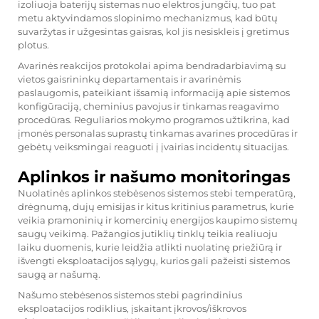
izoliuoja baterijų sistemas nuo elektros jungčių, tuo pat
metu aktyvindamos slopinimo mechanizmus, kad būtų
suvaržytas ir užgesintas gaisras, kol jis nesiskleis į gretimus
plotus.
Avarinės reakcijos protokolai apima bendradarbiavimą su
vietos gaisrininkų departamentais ir avarinėmis
paslaugomis, pateikiant išsamią informaciją apie sistemos
konfigūraciją, cheminius pavojus ir tinkamas reagavimo
procedūras. Reguliarios mokymo programos užtikrina, kad
įmonės personalas suprastų tinkamas avarines procedūras ir
gebėtų veiksmingai reaguoti į įvairias incidentų situacijas.
Aplinkos ir našumo monitoringas
Nuolatinės aplinkos stebėsenos sistemos stebi temperatūrą,
drėgnumą, dujų emisijas ir kitus kritinius parametrus, kurie
veikia pramoninių ir komercinių energijos kaupimo sistemų
saugų veikimą. Pažangios jutiklių tinklų teikia realiuoju
laiku duomenis, kurie leidžia atlikti nuolatinę priežiūrą ir
išvengti eksploatacijos sąlygų, kurios gali pažeisti sistemos
saugą ar našumą.
Našumo stebėsenos sistemos stebi pagrindinius
eksploatacijos rodiklius, įskaitant įkrovos/iškrovos