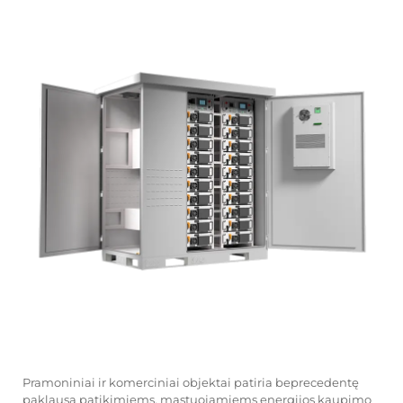
Pramoniniai ir komerciniai objektai patiria beprecedentę
paklausą patikimiems, mastuojamiems energijos kaupimo