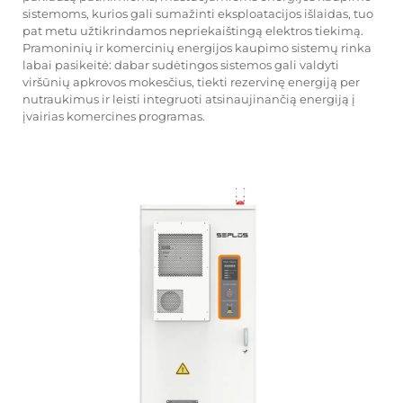
sistemoms, kurios gali sumažinti eksploatacijos išlaidas, tuo
pat metu užtikrindamos nepriekaištingą elektros tiekimą.
Pramoninių ir komercinių energijos kaupimo sistemų rinka
labai pasikeitė: dabar sudėtingos sistemos gali valdyti
viršūnių apkrovos mokesčius, tiekti rezervinę energiją per
nutraukimus ir leisti integruoti atsinaujinančią energiją į
įvairias komercines programas.