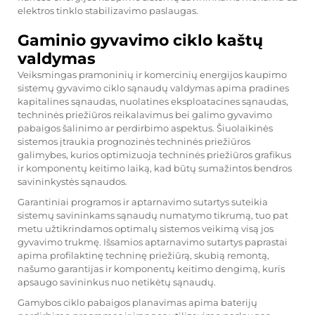
elektros tinklo stabilizavimo paslaugas.
Gaminio gyvavimo ciklo kaštų
valdymas
Veiksmingas pramoninių ir komercinių energijos kaupimo
sistemų gyvavimo ciklo sąnaudų valdymas apima pradines
kapitalines sąnaudas, nuolatines eksploatacines sąnaudas,
techninės priežiūros reikalavimus bei galimo gyvavimo
pabaigos šalinimo ar perdirbimo aspektus. Šiuolaikinės
sistemos įtraukia prognozinės techninės priežiūros
galimybes, kurios optimizuoja techninės priežiūros grafikus
ir komponentų keitimo laiką, kad būtų sumažintos bendros
savininkystės sąnaudos.
Garantiniai programos ir aptarnavimo sutartys suteikia
sistemų savininkams sąnaudų numatymo tikrumą, tuo pat
metu užtikrindamos optimalų sistemos veikimą visą jos
gyvavimo trukmę. Išsamios aptarnavimo sutartys paprastai
apima profilaktinę techninę priežiūrą, skubią remontą,
našumo garantijas ir komponentų keitimo dengimą, kuris
apsaugo savininkus nuo netikėtų sąnaudų.
Gamybos ciklo pabaigos planavimas apima baterijų