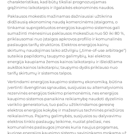
charakteristikas, kad būtų tiksliai prognozuojamas
grąžinimo laikotarpis ir ilgalaikės ekonominės naudos.
Paklausos mokestis mažinamas dažniausiai užtikrina
didžiausią ekonominę naudą komercinėms įstaigoms, o
tinkamai suprojektuotos energijos kaupimo sistemos gali
sumažinti mėnesinius paklausos mokesčius nuo 50 iki 80 %,
priklausomai nuo įstaigos apkrovos profilio ir komunalinės
paslaugos tarifų struktūros. Elektros energijos kainų
skirtumų naudojimas laiko atžvilgiu („time-of-use arbitrage“)
suteikia papildomų taupymo galimybių, kai elektros
energija kaupiama žemos kainos laikotarpiu ir išleidžiama
aukštos kainos laikotarpiu; taupymo dydis priklauso nuo
tarifų skirtumų ir sistemos talpos.
Vertindami energijos kaupimo sistemų ekonomiką, būtina
įvertinti išvengtinas sąnaudas, susijusias su alternatyviomis
rezervinės energijos tiekimo priemonėmis, nes energijos
kaupimo sistemos panaikina reikiamybę naudoti dyzelinio
variklio generatorius, tuo pačiu užtikrindamos geresnę
elektros energijos kokybę ir mažesnius techninės priežiūros
reikalavimus. Pajamų galimybės, susijusios su dalyvavimu
elektros tinklo paslaugų teikime, nuolat plečiasi, nes
komunalinės paslaugos įmonės kuria naujus programas,
kuriose energijos kaupimo sistemų savininkams mokama už