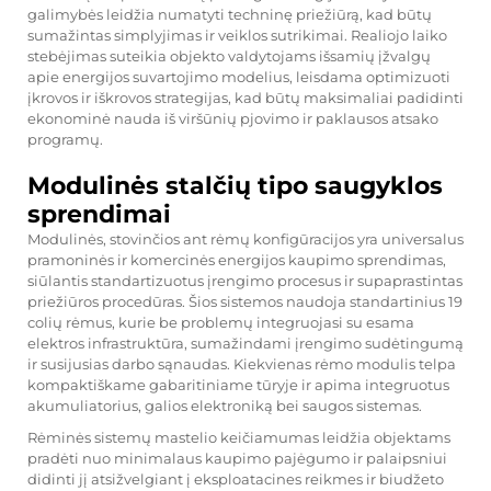
galimybės leidžia numatyti techninę priežiūrą, kad būtų
sumažintas simplyjimas ir veiklos sutrikimai. Realiojo laiko
stebėjimas suteikia objekto valdytojams išsamių įžvalgų
apie energijos suvartojimo modelius, leisdama optimizuoti
įkrovos ir iškrovos strategijas, kad būtų maksimaliai padidinti
ekonominė nauda iš viršūnių pjovimo ir paklausos atsako
programų.
Modulinės stalčių tipo saugyklos
sprendimai
Modulinės, stovinčios ant rėmų konfigūracijos yra universalus
pramoninės ir komercinės energijos kaupimo sprendimas,
siūlantis standartizuotus įrengimo procesus ir supaprastintas
priežiūros procedūras. Šios sistemos naudoja standartinius 19
colių rėmus, kurie be problemų integruojasi su esama
elektros infrastruktūra, sumažindami įrengimo sudėtingumą
ir susijusias darbo sąnaudas. Kiekvienas rėmo modulis telpa
kompaktiškame gabaritiniame tūryje ir apima integruotus
akumuliatorius, galios elektroniką bei saugos sistemas.
Rėminės sistemų mastelio keičiamumas leidžia objektams
pradėti nuo minimalaus kaupimo pajėgumo ir palaipsniui
didinti jį atsižvelgiant į eksploatacines reikmes ir biudžeto