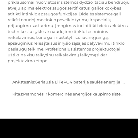
priklausomai nuo vietos ir sistemos dydžio, tačiau bendruoju
atveju apima elektros saugos sertifikatus, galios kokybės
atitiktį ir tinklo apsaugos funkcijas. Didelės sistemos gali
reikšti naudojimo tinklo poveikio tyrimų ir specialių
prijungimo susitarimų. Įrengimas turi atitikti vietos elektros
technikos taisykles ir naudojimo tinklo techninius
reikalavimus, kurie gali nustatyti izoliacinę įrangą,
apsauginius relės įtaisus ir ryšio sąsajas dalyvavimui tinklo
paslaugų teikime. Profesionalūs sistemos projektuotojai
užtikrina visų taikytinų reikalavimų laikymąsi dar
projektavimo etape.
Ankstesnis:
Geriausia LiFePO4 baterija saulės energijai: išsami gida
Kitas:
Pramonės ir komercinės energijos kaupimo sistemų grąža investicijoms (ROI)