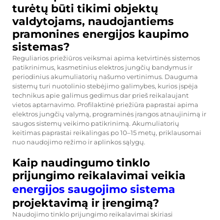
turėtų būti tikimi objektų
valdytojams, naudojantiems
pramonines energijos kaupimo
sistemas?
Reguliarios priežiūros veiksmai apima ketvirtinės sistemos
patikrinimus, kasmetinius elektros jungčių bandymus ir
periodinius akumuliatorių našumo vertinimus. Dauguma
sistemų turi nuotolinio stebėjimo galimybes, kurios įspėja
technikus apie galimus gedimus dar prieš reikalaujant
vietos aptarnavimo. Profilaktinė priežiūra paprastai apima
elektros jungčių valymą, programinės įrangos atnaujinimą ir
saugos sistemų veikimo patikrinimą. Akumuliatorių
keitimas paprastai reikalingas po 10–15 metų, priklausomai
nuo naudojimo režimo ir aplinkos sąlygų.
Kaip naudingumo tinklo
prijungimo reikalavimai veikia
energijos saugojimo sistema
projektavimą ir įrengimą?
Naudojimo tinklo prijungimo reikalavimai skiriasi