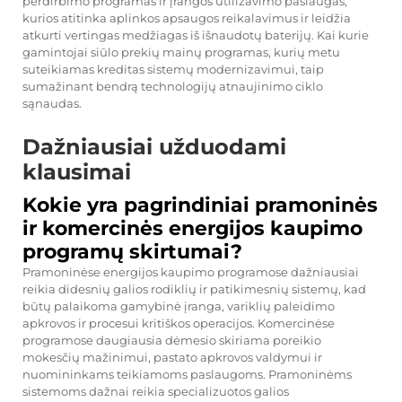
perdirbimo programas ir įrangos utilizavimo paslaugas,
kurios atitinka aplinkos apsaugos reikalavimus ir leidžia
atkurti vertingas medžiagas iš išnaudotų baterijų. Kai kurie
gamintojai siūlo prekių mainų programas, kurių metu
suteikiamas kreditas sistemų modernizavimui, taip
sumažinant bendrą technologijų atnaujinimo ciklo
sąnaudas.
Dažniausiai užduodami
klausimai
Kokie yra pagrindiniai pramoninės
ir komercinės energijos kaupimo
programų skirtumai?
Pramoninėse energijos kaupimo programose dažniausiai
reikia didesnių galios rodiklių ir patikimesnių sistemų, kad
būtų palaikoma gamybinė įranga, variklių paleidimo
apkrovos ir procesui kritiškos operacijos. Komercinėse
programose daugiausia dėmesio skiriama poreikio
mokesčių mažinimui, pastato apkrovos valdymui ir
nuomininkams teikiamoms paslaugoms. Pramoninėms
sistemoms dažnai reikia specializuotos galios