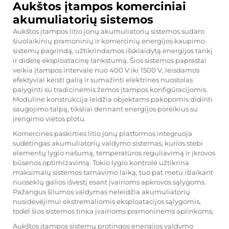
Aukštos įtampos komerciniai
akumuliatorių sistemos
Aukštos įtampos litio jonų akumuliatorių sistemos sudaro
šiuolaikinių pramoninių ir komercinių energijos kaupimo
sistemų pagrindą, užtikrindamos išsklaidytą energijos tankį
ir didelę eksploatacinę lankstumą. Šios sistemos paprastai
veikia įtampos intervale nuo 400 V iki 1500 V, leisdamos
efektyviai keisti galią ir sumažinti elektrines nuostolas
palyginti su tradicinėmis žemos įtampos konfigūracijomis.
Modulinė konstrukcija leidžia objektams pakopomis didinti
saugojimo talpą, tiksliai derinant energijos poreikius su
įrengimo vietos plotu.
Komercinės paskirties litio jonų platformos integruoja
sudėtingas akumuliatorių valdymo sistemas, kurios stebi
elementų lygio našumą, temperatūros reguliavimą ir įkrovos
būsenos optimizavimą. Tokio lygio kontrolė užtikrina
maksimalų sistemos tarnavimo laiką, tuo pat metu išlaikant
nuoseklų galios išvestį esant įvairioms apkrovos sąlygoms.
Pažangus šilumos valdymas neleidžia akumuliatorių
nusidėvėjimui ekstremaliomis eksploatacijos sąlygomis,
todėl šios sistemos tinka įvairioms pramoninėms aplinkoms.
Aukštos įtampos sistemų protingos energijos valdymo