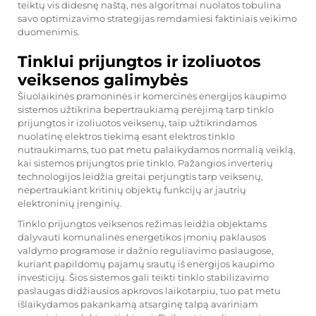
teiktų vis didesnę naštą, nes algoritmai nuolatos tobulina
savo optimizavimo strategijas remdamiesi faktiniais veikimo
duomenimis.
Tinklui prijungtos ir izoliuotos
veiksenos galimybės
Šiuolaikinės pramoninės ir komercinės energijos kaupimo
sistemos užtikrina bepertraukiamą perėjimą tarp tinklo
prijungtos ir izoliuotos veiksenų, taip užtikrindamos
nuolatinę elektros tiekimą esant elektros tinklo
nutraukimams, tuo pat metu palaikydamos normalią veiklą,
kai sistemos prijungtos prie tinklo. Pažangios inverterių
technologijos leidžia greitai perjungtis tarp veiksenų,
nepertraukiant kritinių objektų funkcijų ar jautrių
elektroninių įrenginių.
Tinklo prijungtos veiksenos režimas leidžia objektams
dalyvauti komunalinės energetikos įmonių paklausos
valdymo programose ir dažnio reguliavimo paslaugose,
kuriant papildomų pajamų srautų iš energijos kaupimo
investicijų. Šios sistemos gali teikti tinklo stabilizavimo
paslaugas didžiausios apkrovos laikotarpiu, tuo pat metu
išlaikydamos pakankamą atsarginę talpą avariniam