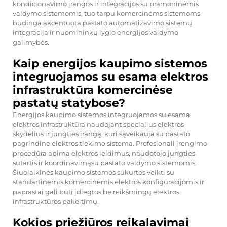
kondicionavimo įrangos ir integracijos su pramoninėmis
valdymo sistemomis, tuo tarpu komercinėms sistemoms
būdinga akcentuota pastato automatizavimo sistemų
integracija ir nuomininkų lygio energijos valdymo
galimybės.
Kaip energijos kaupimo sistemos
integruojamos su esama elektros
infrastruktūra komercinėse
pastatų statybose?
Energijos kaupimo sistemos integruojamos su esama
elektros infrastruktūra naudojant specialius elektros
skydelius ir jungties įrangą, kuri sąveikauja su pastato
pagrindine elektros tiekimo sistema. Profesionali įrengimo
procedūra apima elektros leidimus, naudotojo jungties
sutartis ir koordinavimąsu pastato valdymo sistemomis.
Šiuolaikinės kaupimo sistemos sukurtos veikti su
standartinėmis komercinėmis elektros konfigūracijomis ir
paprastai gali būti įdiegtos be reikšmingų elektros
infrastruktūros pakeitimų.
Kokios priežiūros reikalavimai