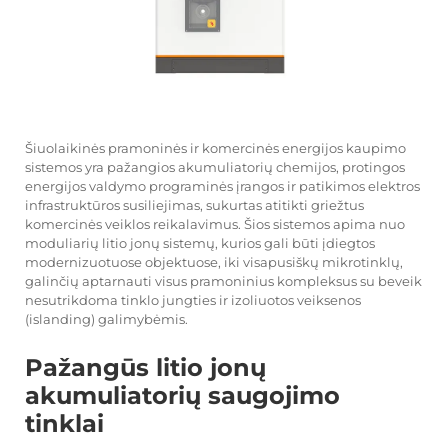
Šiuolaikinės pramoninės ir komercinės energijos kaupimo
sistemos yra pažangios akumuliatorių chemijos, protingos
energijos valdymo programinės įrangos ir patikimos elektros
infrastruktūros susiliejimas, sukurtas atitikti griežtus
komercinės veiklos reikalavimus. Šios sistemos apima nuo
moduliarių litio jonų sistemų, kurios gali būti įdiegtos
modernizuotuose objektuose, iki visapusiškų mikrotinklų,
galinčių aptarnauti visus pramoninius kompleksus su beveik
nesutrikdoma tinklo jungties ir izoliuotos veiksenos
(islanding) galimybėmis.
Pažangūs litio jonų
akumuliatorių saugojimo
tinklai