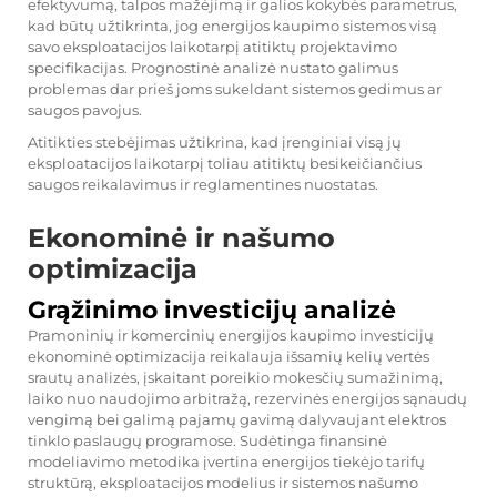
efektyvumą, talpos mažėjimą ir galios kokybės parametrus,
kad būtų užtikrinta, jog energijos kaupimo sistemos visą
savo eksploatacijos laikotarpį atitiktų projektavimo
specifikacijas. Prognostinė analizė nustato galimus
problemas dar prieš joms sukeldant sistemos gedimus ar
saugos pavojus.
Atitikties stebėjimas užtikrina, kad įrenginiai visą jų
eksploatacijos laikotarpį toliau atitiktų besikeičiančius
saugos reikalavimus ir reglamentines nuostatas.
Ekonominė ir našumo
optimizacija
Grąžinimo investicijų analizė
Pramoninių ir komercinių energijos kaupimo investicijų
ekonominė optimizacija reikalauja išsamių kelių vertės
srautų analizės, įskaitant poreikio mokesčių sumažinimą,
laiko nuo naudojimo arbitražą, rezervinės energijos sąnaudų
vengimą bei galimą pajamų gavimą dalyvaujant elektros
tinklo paslaugų programose. Sudėtinga finansinė
modeliavimo metodika įvertina energijos tiekėjo tarifų
struktūrą, eksploatacijos modelius ir sistemos našumo