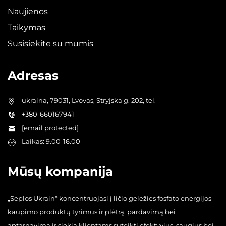
Naujienos
Taikymas
Susisiekite su mumis
Adresas
ukraina, 79031, Lvovas, Stryjska g. 202, tel.
+380-660167941
[email protected]
Laikas: 9.00-16.00
Mūsų kompanija
„Seplos Ukrain“ koncentruojasi į ličio geležies fosfato energijos
kaupimo produktų tyrimus ir plėtrą, pardavimą bei
aptarnavimą ir siekia klientams suteikti efektyvius, saugius bei