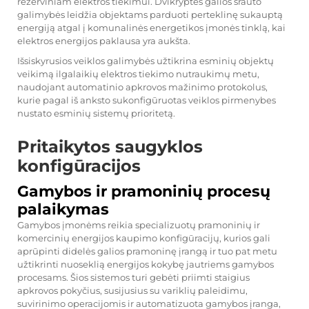
rezerviniam elektros tiekimui. Dvikryptės galios srauto
galimybės leidžia objektams parduoti perteklinę sukauptą
energiją atgal į komunalinės energetikos įmonės tinklą, kai
elektros energijos paklausa yra aukšta.
Išsiskyrusios veiklos galimybės užtikrina esminių objektų
veikimą ilgalaikių elektros tiekimo nutraukimų metu,
naudojant automatinio apkrovos mažinimo protokolus,
kurie pagal iš anksto sukonfigūruotas veiklos pirmenybes
nustato esminių sistemų prioritetą.
Pritaikytos saugyklos
konfigūracijos
Gamybos ir pramoninių procesų
palaikymas
Gamybos įmonėms reikia specializuotų pramoninių ir
komercinių energijos kaupimo konfigūracijų, kurios gali
aprūpinti didelės galios pramoninę įrangą ir tuo pat metu
užtikrinti nuoseklią energijos kokybę jautriems gamybos
procesams. Šios sistemos turi gebėti priimti staigius
apkrovos pokyčius, susijusius su variklių paleidimu,
suvirinimo operacijomis ir automatizuota gamybos įranga,