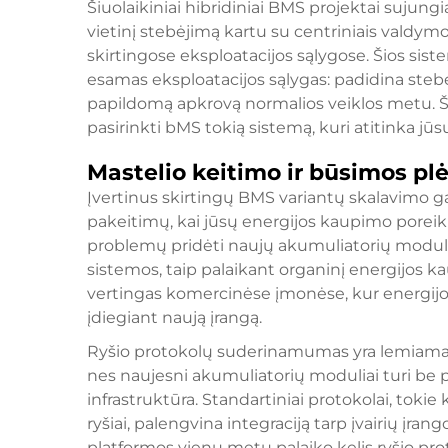
Šiuolaikiniai hibridiniai BMS projektai suju
vietinį stebėjimą kartu su centriniais vald
skirtingose eksploatacijos sąlygose. Šios si
esamas eksploatacijos sąlygas: padidina stebė
papildomą apkrovą normalios veiklos metu. Š
pasirinkti
bMS
tokią sistemą, kuri atitinka j
Mastelio keitimo ir būsimos pl
Įvertinus skirtingų BMS variantų skalavimo g
pakeitimų, kai jūsų energijos kaupimo poreiki
problemų pridėti naujų akumuliatorių moduli
sistemos, taip palaikant organinį energijos 
vertingas komercinėse įmonėse, kur energijos po
įdiegiant naują įrangą.
Ryšio protokolų suderinamumas yra lemiamas 
nes naujesni akumuliatorių moduliai turi b
infrastruktūra. Standartiniai protokolai, toki
ryšiai, palengvina integraciją tarp įvairių įra
platformos vienu metu palaiko kelis ryšio p