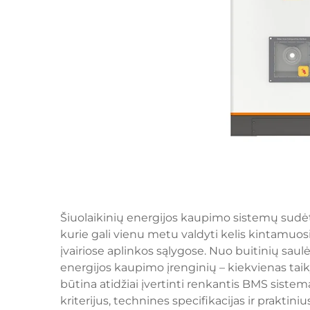
Šiuolaikinių energijos kaupimo sistemų sud
kurie gali vienu metu valdyti kelis kintamuo
įvairiose aplinkos sąlygose. Nuo buitinių saul
energijos kaupimo įrenginių – kiekvienas taiky
būtina atidžiai įvertinti renkantis BMS sistem
kriterijus, technines specifikacijas ir praktini