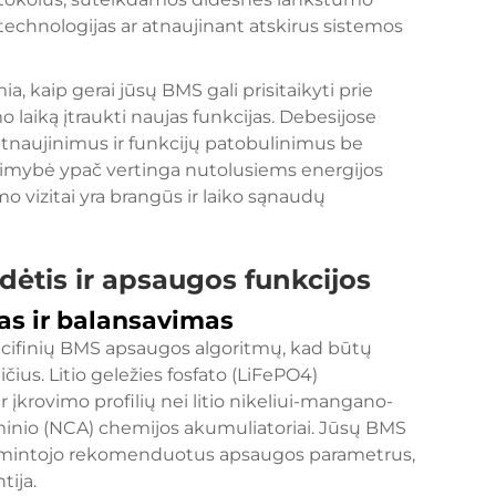
technologijas ar atnaujinant atskirus sistemos
, kaip gerai jūsų BMS gali prisitaikyti prie
o laiką įtraukti naujas funkcijas. Debesijose
atnaujinimus ir funkcijų patobulinimus be
galimybė ypač vertinga nutolusiems energijos
vizitai yra brangūs ir laiko sąnaudų
ėtis ir apsaugos funkcijos
as ir balansavimas
ecifinių BMS apsaugos algoritmų, kad būtų
ičius. Litio geležies fosfato (LiFePO4)
r įkrovimo profilių nei litio nikeliui-mangano-
uminio (NCA) chemijos akumuliatoriai. Jūsų BMS
ų gamintojo rekomenduotus apsaugos parametrus,
tija.