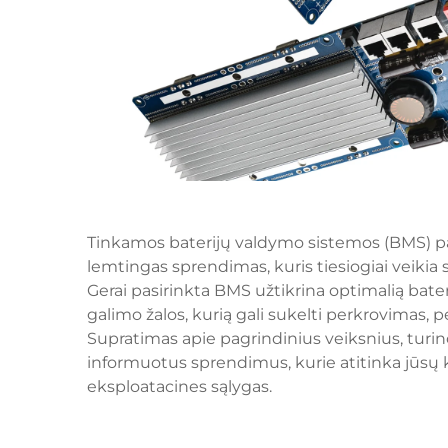
Tinkamos baterijų valdymo sistemos (BMS) pa
lemtingas sprendimas, kuris tiesiogiai veiki
Gerai pasirinkta BMS užtikrina optimalią bater
galimo žalos, kurią gali sukelti perkrovimas
Supratimas apie pagrindinius veiksnius, turinč
informuotus sprendimus, kurie atitinka jūsų 
eksploatacines sąlygas.