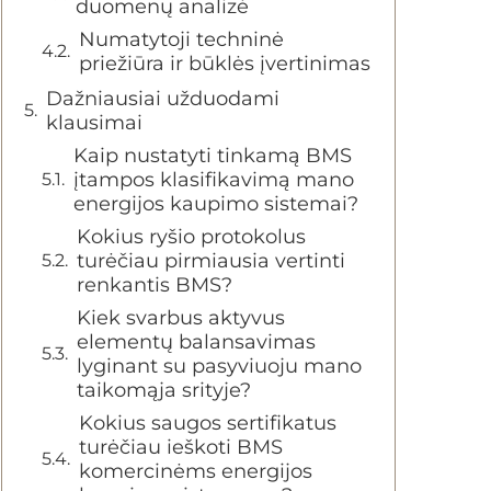
duomenų analizė
Numatytoji techninė
priežiūra ir būklės įvertinimas
Dažniausiai užduodami
klausimai
Kaip nustatyti tinkamą BMS
įtampos klasifikavimą mano
energijos kaupimo sistemai?
Kokius ryšio protokolus
turėčiau pirmiausia vertinti
renkantis BMS?
Kiek svarbus aktyvus
elementų balansavimas
lyginant su pasyviuoju mano
taikomąja srityje?
Kokius saugos sertifikatus
turėčiau ieškoti BMS
komercinėms energijos