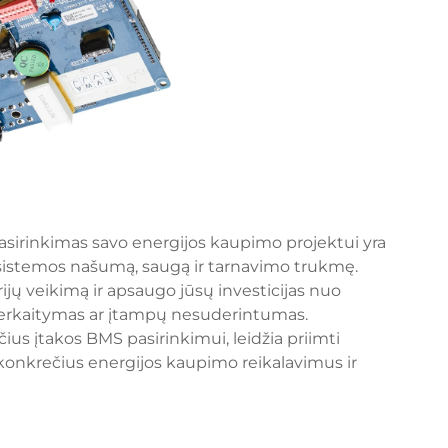
sirinkimas savo energijos kaupimo projektui yra
a sistemos našumą, saugą ir tarnavimo trukmę.
ijų veikimą ir apsaugo jūsų investicijas nuo
, perkaitymas ar įtampų nesuderintumas.
ius įtakos BMS pasirinkimui, leidžia priimti
konkrečius energijos kaupimo reikalavimus ir