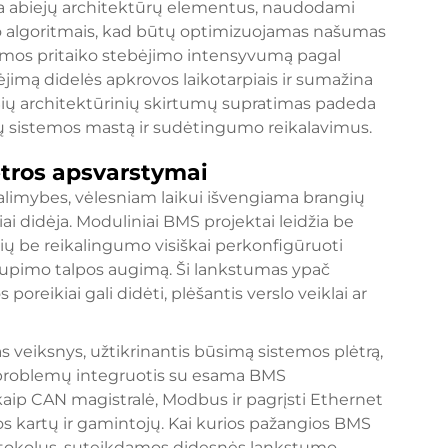
ngia abiejų architektūrų elementus, naudodami
ymo algoritmais, kad būtų optimizuojamas našumas
stemos pritaiko stebėjimo intensyvumą pagal
jimą didelės apkrovos laikotarpiais ir sumažina
ių architektūrinių skirtumų supratimas padeda
ūsų sistemos mastą ir sudėtingumo reikalavimus.
ėtros apsvarstymai
alimybes, vėlesniam laikui išvengiama brangių
ai didėja. Moduliniai BMS projektai leidžia be
ų be reikalingumo visiškai perkonfigūruoti
kaupimo talpos augimą. Ši lankstumas ypač
reikiai gali didėti, plėšantis verslo veiklai ar
veiksnys, užtikrinantis būsimą sistemos plėtrą,
e problemų integruotis su esama BMS
e kaip CAN magistralė, Modbus ir pagrįsti Ethernet
ngos kartų ir gamintojų. Kai kurios pažangios BMS
rotokolus, suteikdamos didesnės lankstumo