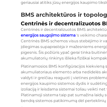
geriausiai atitiks jūsų energijos kaupimo tiksl
BMS architektūros ir topolog
Centrinės ir decentralizuotos 
Centrinės ir decentralizuotos BMS architekt
energijos saugojimo sistema
's veikimo chara
Centrinės BMS schemos visus stebėjimo ir val
įdiegimas supaprastėja ir mažesniems energ
pigesnis. Šis požiūris ypač gerai tinka bui
akumuliatorių rinkinys išlieka fiziškai kompak
Platinamosios BMS konfigūracijos kiekvieną s
akumuliatoriaus elemento arba nedidelės aku
valdyti ir greičiau reaguoti į vietines problem
energijos kaupimo sistemos dydis ir sudėti
izoliaciją ir leisdama sistemai toliau veikti net
Platinamoji sistema taip pat sumažina laidų 
bendrą sistemos patikimumą dėl perteklinių