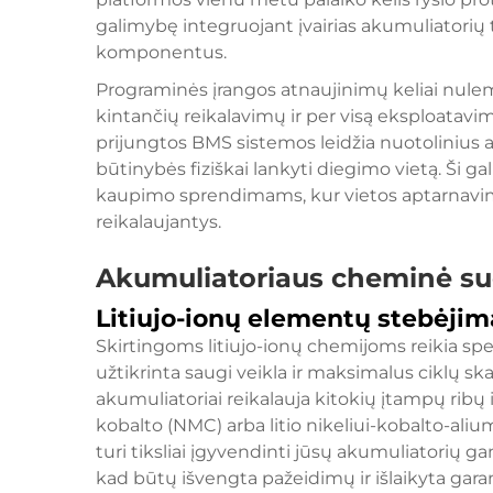
galimybę integruojant įvairias akumuliatorių 
komponentus.
Programinės įrangos atnaujinimų keliai nulemia
kintančių reikalavimų ir per visą eksploatavim
prijungtos BMS sistemos leidžia nuotolinius 
būtinybės fiziškai lankyti diegimo vietą. Ši 
kaupimo sprendimams, kur vietos aptarnavimo 
reikalaujantys.
Akumuliatoriaus cheminė sud
Litiujo-ionų elementų stebėjim
Skirtingoms litiujo-ionų chemijoms reikia sp
užtikrinta saugi veikla ir maksimalus ciklų ska
akumuliatoriai reikalauja kitokių įtampų ribų i
kobalto (NMC) arba litio nikeliui-kobalto-ali
turi tiksliai įgyvendinti jūsų akumuliatori
kad būtų išvengta pažeidimų ir išlaikyta garan