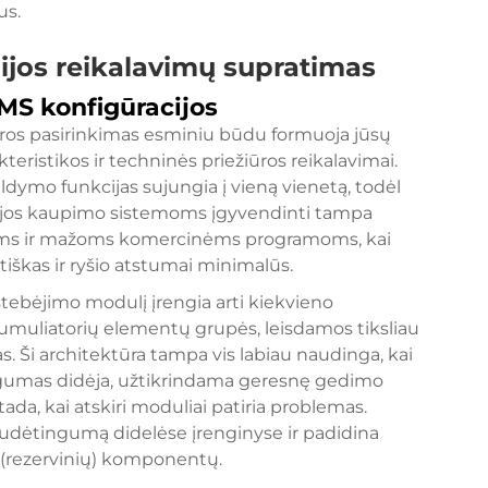
us.
ijos reikalavimų supratimas
BMS konfigūracijos
ūros pasirinkimas esminiu būdu formuoja jūsų
kteristikos ir techninės priežiūros reikalavimai.
dymo funkcijas sujungia į vieną vienetą, todėl
ijos kaupimo sistemoms įgyvendinti tampa
tinėms ir mažoms komercinėms programoms, kai
tiškas ir ryšio atstumai minimalūs.
tebėjimo modulį įrengia arti kiekvieno
muliatorių elementų grupės, leisdamos tiksliau
as. Ši architektūra tampa vis labiau naudinga, kai
ngumas didėja, užtikrindama geresnę gedimo
 tada, kai atskiri moduliai patiria problemas.
sudėtingumą didelėse įrenginyse ir padidina
 (rezervinių) komponentų.