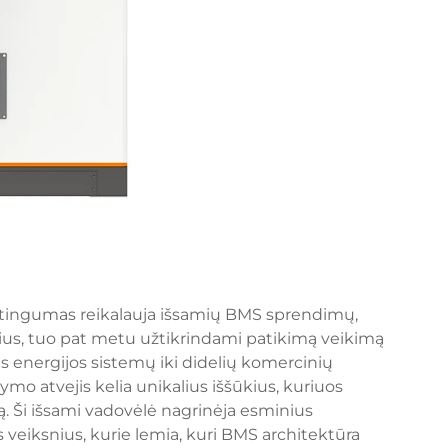
ėtingumas reikalauja išsamių BMS sprendimų,
sius, tuo pat metu užtikrindami patikimą veikimą
ės energijos sistemų iki didelių komercinių
mo atvejis kelia unikalius iššūkius, kuriuos
ą. Ši išsami vadovėlė nagrinėja esminius
us veiksnius, kurie lemia, kuri BMS architektūra