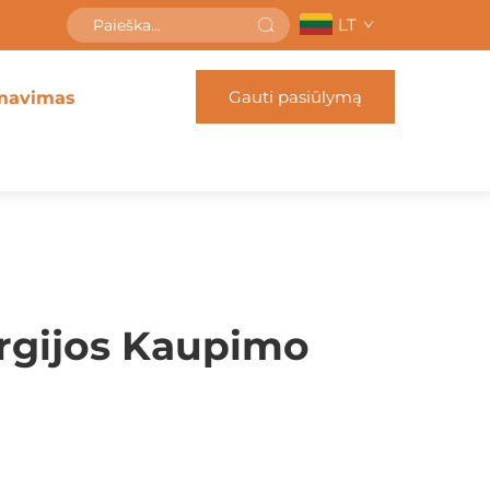
LT
Gauti pasiūlymą
mavimas
rgijos Kaupimo