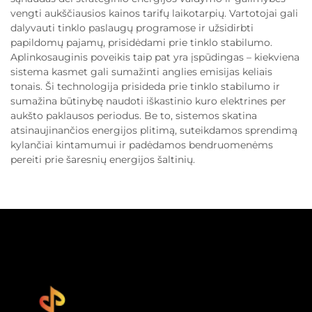
vengti aukščiausios kainos tarifų laikotarpių. Vartotojai gali
dalyvauti tinklo paslaugų programose ir užsidirbti
papildomų pajamų, prisidėdami prie tinklo stabilumo.
Aplinkosauginis poveikis taip pat yra įspūdingas – kiekviena
sistema kasmet gali sumažinti anglies emisijas keliais
tonais. Ši technologija prisideda prie tinklo stabilumo ir
sumažina būtinybę naudoti iškastinio kuro elektrines per
aukšto paklausos periodus. Be to, sistemos skatina
atsinaujinančios energijos plitimą, suteikdamos sprendimą
kylančiai kintamumui ir padėdamos bendruomenėms
pereiti prie šaresnių energijos šaltinių.