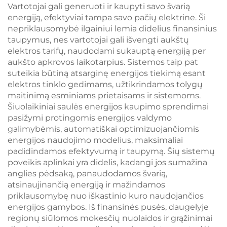
Vartotojai gali generuoti ir kaupyti savo švarią
energiją, efektyviai tampa savo pačių elektrine. Ši
nepriklausomybė ilgainiui lemia didelius finansinius
taupymus, nes vartotojai gali išvengti aukštų
elektros tarifų, naudodami sukauptą energiją per
aukšto apkrovos laikotarpius. Sistemos taip pat
suteikia būtiną atsarginę energijos tiekimą esant
elektros tinklo gedimams, užtikrindamos tolygų
maitinimą esminiams prietaisams ir sistemoms.
Šiuolaikiniai saulės energijos kaupimo sprendimai
pasižymi protingomis energijos valdymo
galimybėmis, automatiškai optimizuojančiomis
energijos naudojimo modelius, maksimaliai
padidindamos efektyvumą ir taupymą. Šių sistemų
poveikis aplinkai yra didelis, kadangi jos sumažina
anglies pėdsaką, panaudodamos švarią,
atsinaujinančią energiją ir mažindamos
priklausomybę nuo iškastinio kuro naudojančios
energijos gamybos. Iš finansinės pusės, daugelyje
regionų siūlomos mokesčių nuolaidos ir grąžinimai