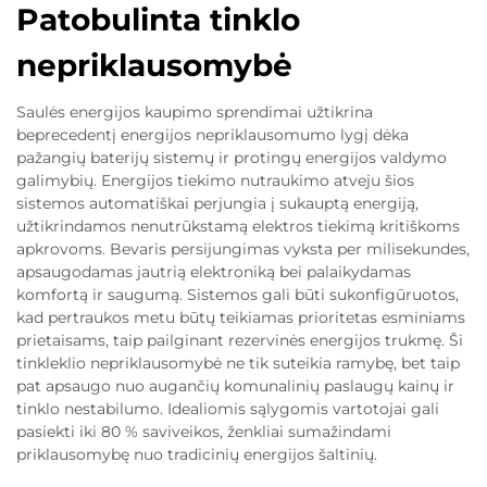
Patobulinta tinklo
nepriklausomybė
Saulės energijos kaupimo sprendimai užtikrina
beprecedentį energijos nepriklausomumo lygį dėka
pažangių baterijų sistemų ir protingų energijos valdymo
galimybių. Energijos tiekimo nutraukimo atveju šios
sistemos automatiškai perjungia į sukauptą energiją,
užtikrindamos nenutrūkstamą elektros tiekimą kritiškoms
apkrovoms. Bevaris persijungimas vyksta per milisekundes,
apsaugodamas jautrią elektroniką bei palaikydamas
komfortą ir saugumą. Sistemos gali būti sukonfigūruotos,
kad pertraukos metu būtų teikiamas prioritetas esminiams
prietaisams, taip pailginant rezervinės energijos trukmę. Ši
tinkleklio nepriklausomybė ne tik suteikia ramybę, bet taip
pat apsaugo nuo augančių komunalinių paslaugų kainų ir
tinklo nestabilumo. Idealiomis sąlygomis vartotojai gali
pasiekti iki 80 % saviveikos, ženkliai sumažindami
priklausomybę nuo tradicinių energijos šaltinių.