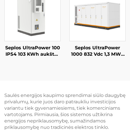
baterija
Seplos UltraPower 100
Seplos UltraPower
IP54 103 KWh aukštos
1000 832 Vdc 1,3 MWh
įtampos baterijų
skysčiu aušinama
komercinės energijos
aukštos įtampos
kaupimo sistema,
baterijų energijos
mikrotinklai, be tinklo
kaupimo sistema,
BESS
naudotojų
mikrotinklai, BESS
Saulės energijos kaupimo sprendimai siūlo daugybę
privalumų, kurie juos daro patraukliu investicijos
variantu tiek gyvenamiesiems, tiek komerciniams
vartotojams. Pirmiausia, šios sistemos užtikrina
energijos nepriklausomybę, sumažindamos
priklausomybę nuo tradicinės elektros tinklo.