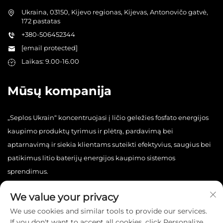
Ukraina, 03150, Kijevo regionas, Kijevas, Antonovičo gatvė,
172 pastatas
+380-506452344
[email protected]
Laikas: 9.00-16.00
Mūsų kompanija
„Seplos Ukrain“ koncentruojasi į ličio geležies fosfato energijos
kaupimo produktų tyrimus ir plėtrą, pardavimą bei
aptarnavimą ir siekia klientams suteikti efektyvius, saugius bei
patikimus litio baterijų energijos kaupimo sistemos
sprendimus.
We value your privacy
We use cookies and similar tools to provide our services.
If you don't want to accept all cookies, click Personalize