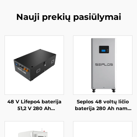
Nauji prekių pasiūlymai
48 V Lifepo4 baterija
Seplos 48 voltų ličio
51,2 V 280 Ah
baterija 280 Ah namų
sumontuojama Mason
baterijų kaupimo
atsarginės baterijos
sistemos 51,2 V 14
sistema 14 kWh saulės
kWh ličio Lifepo4
energijos Seplos
baterija