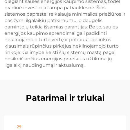
diegiant saulės energijos kaupimo sistemas, todėl
pradinė investicija tampa patrauklesnė. Šios
sistemos paprastai reikalauja minimalios priežiūros ir
pasižymi ilgalaikiu patikimumu, o daugelis
gamintojų teikia išsamias garantijas. Be to, saulės
energijos kaupimo sprendimai gali padidinti
nekilnojamojo turto vertę ir pritraukti aplinkos
klausimais rūpinčius pirkėjus nekilnojamojo turto
rinkoje. Galimybė keisti šių sistemų mastą pagal
besikeičiančius energijos poreikius užtikrina jų
ilgalaikį naudingumą ir aktualumą.
Patarimai ir triukai
29