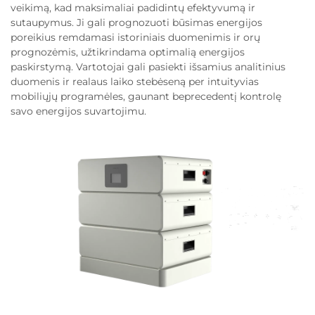
veikimą, kad maksimaliai padidintų efektyvumą ir
sutaupymus. Ji gali prognozuoti būsimas energijos
poreikius remdamasi istoriniais duomenimis ir orų
prognozėmis, užtikrindama optimalią energijos
paskirstymą. Vartotojai gali pasiekti išsamius analitinius
duomenis ir realaus laiko stebėseną per intuityvias
mobiliųjų programėles, gaunant beprecedentį kontrolę
savo energijos suvartojimu.