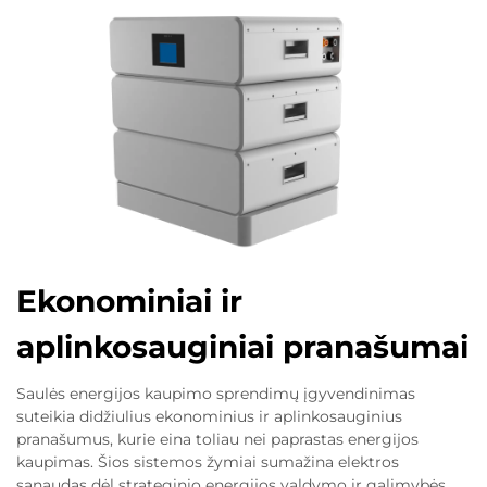
Ekonominiai ir
aplinkosauginiai pranašumai
Saulės energijos kaupimo sprendimų įgyvendinimas
suteikia didžiulius ekonominius ir aplinkosauginius
pranašumus, kurie eina toliau nei paprastas energijos
kaupimas. Šios sistemos žymiai sumažina elektros
sąnaudas dėl strateginio energijos valdymo ir galimybės