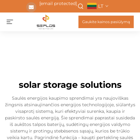
[email protected]
LT
Gaukite kainos pasiūlymą
solar storage solutions
Saulės energijos kaupimo sprendimai yra naujoviškas
žingsnis atsinaujinančios energijos technologijoje, siūlantys
visaprotį sistemą, kuri efektyviai surenka, kaupia ir
paskirsto saulės energiją. Šie sprendimai paprastai susideda
iš aukštos talpos baterijų, sudėtingų energijos valdymo
sistemų ir protingų stebėsenos sąsajų, kurios be trūkio
veikia kartu. Pagrindinė funkcija – kaupti perteklinę saulės