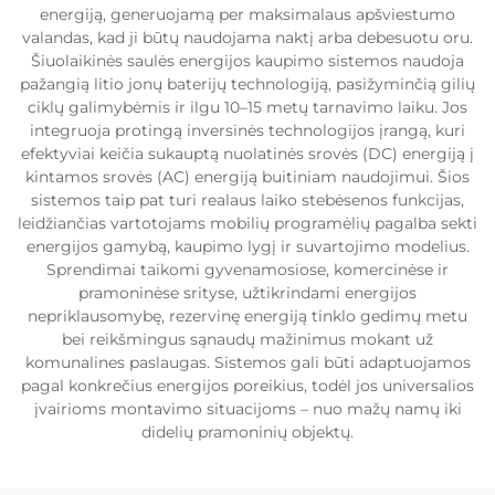
energiją, generuojamą per maksimalaus apšviestumo
valandas, kad ji būtų naudojama naktį arba debesuotu oru.
Šiuolaikinės saulės energijos kaupimo sistemos naudoja
pažangią litio jonų baterijų technologiją, pasižyminčią gilių
ciklų galimybėmis ir ilgu 10–15 metų tarnavimo laiku. Jos
integruoja protingą inversinės technologijos įrangą, kuri
efektyviai keičia sukauptą nuolatinės srovės (DC) energiją į
kintamos srovės (AC) energiją buitiniam naudojimui. Šios
sistemos taip pat turi realaus laiko stebėsenos funkcijas,
leidžiančias vartotojams mobilių programėlių pagalba sekti
energijos gamybą, kaupimo lygį ir suvartojimo modelius.
Sprendimai taikomi gyvenamosiose, komercinėse ir
pramoninėse srityse, užtikrindami energijos
nepriklausomybę, rezervinę energiją tinklo gedimų metu
bei reikšmingus sąnaudų mažinimus mokant už
komunalines paslaugas. Sistemos gali būti adaptuojamos
pagal konkrečius energijos poreikius, todėl jos universalios
įvairioms montavimo situacijoms – nuo mažų namų iki
didelių pramoninių objektų.