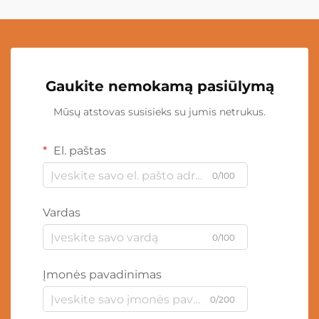
Gaukite nemokamą pasiūlymą
Mūsų atstovas susisieks su jumis netrukus.
El. paštas
0/100
Vardas
0/100
Įmonės pavadinimas
0/200