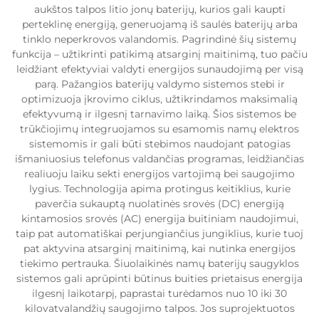
aukštos talpos litio jonų baterijų, kurios gali kaupti
perteklinę energiją, generuojamą iš saulės baterijų arba
tinklo neperkrovos valandomis. Pagrindinė šių sistemų
funkcija – užtikrinti patikimą atsarginį maitinimą, tuo pačiu
leidžiant efektyviai valdyti energijos sunaudojimą per visą
parą. Pažangios baterijų valdymo sistemos stebi ir
optimizuoja įkrovimo ciklus, užtikrindamos maksimalią
efektyvumą ir ilgesnį tarnavimo laiką. Šios sistemos be
trūkčiojimų integruojamos su esamomis namų elektros
sistemomis ir gali būti stebimos naudojant patogias
išmaniuosius telefonus valdančias programas, leidžiančias
realiuoju laiku sekti energijos vartojimą bei saugojimo
lygius. Technologija apima protingus keitiklius, kurie
paverčia sukauptą nuolatinės srovės (DC) energiją
kintamosios srovės (AC) energija buitiniam naudojimui,
taip pat automatiškai perjungiančius jungiklius, kurie tuoj
pat aktyvina atsarginį maitinimą, kai nutinka energijos
tiekimo pertrauka. Šiuolaikinės namų baterijų saugyklos
sistemos gali aprūpinti būtinus buities prietaisus energija
ilgesnį laikotarpį, paprastai turėdamos nuo 10 iki 30
kilovatvalandžių saugojimo talpos. Jos suprojektuotos