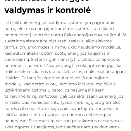
valdymas ir kontrolė
Intelektuali energijos valdymo sistema yra pagrindinis
namų elektros energijos kaupimo sistema, suteikianti
beprecedentį kontrolę namų ūkio energijos suvartojimui. Ši
sudėtinga sistema nuolat stebi realaus laiko elektros
tarifus, orų prognozes ir namų ūkio naudojimo modelius,
kad automatiškai optimizuotų energijos kaupimą ir
suvartojimą. Sistema gali numatyti didžiausios apkrovos
periodus ir automatiškai perjungti į sukauptą energiją, kai
tinklo elektros kainos yra aukščiausios, maksimaliai taupant
išlaidas. Pažangūs algoritmai mokosi iš naudojimo
modelių, kad optimizuotų įkrovimo ir iškrovimo ciklus,
užtikrindami optimalų baterijos našumą ir ilgesnį
tarnavimo laiką. Vartotojai gali pasiekti išsamius energijos
analizės duomenis per intuityvias mobiliųjų programėles,
kurios pateikia informaciją apie suvartojimo modelius ir
leidžia priimti informuotus sprendimus dėl energijos
naudojimo. Sistema taip pat turi pritaikomus nustatymus
skirtingoms situacijoms, leidžiančius namų savininkams