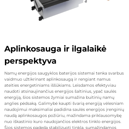
Aplinkosauga ir ilgalaikė
perspektyva
Namų energijos saugyklos baterijos sistemai tenka svarbus
vaidmuo užtikrinant aplinkosaugą ir rengiant namus
ateities energetiniams iššūkiams. Leisdamos efektyviau
naudoti atsinaujinančius energijos šaltinius, ypač saulės
energiją, šios sistemos žymiai sumažina buitinių namų
anglies pėdsaką. Galimybė kaupti švarią energiją vėlesniam
naudojimui maksimaliai padidina saulės energijos įrenginių
naudą aplinkosaugos požiūriu, mažindama priklausomybę
nuo iškastinio kuro naudojančios elektros tinklo energijos.
Šios sistemos padeda stabilizuoti tinklą, sumažindamos