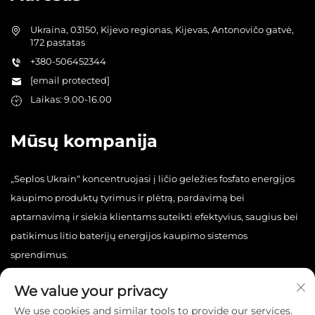
Ukraina, 03150, Kijevo regionas, Kijevas, Antonovičo gatvė,
172 pastatas
+380-506452344
[email protected]
Laikas: 9.00-16.00
Mūsų kompanija
„Seplos Ukrain“ koncentruojasi į ličio geležies fosfato energijos
kaupimo produktų tyrimus ir plėtrą, pardavimą bei
aptarnavimą ir siekia klientams suteikti efektyvius, saugius bei
patikimus litio baterijų energijos kaupimo sistemos
sprendimus.
We value your privacy
We use cookies and similar tools to provide our services.