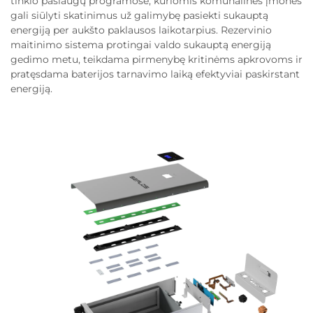
tinklo paslaugų programose, kuriomis komunalinės įmonės
gali siūlyti skatinimus už galimybę pasiekti sukauptą
energiją per aukšto paklausos laikotarpius. Rezervinio
maitinimo sistema protingai valdo sukauptą energiją
gedimo metu, teikdama pirmenybę kritinėms apkrovoms ir
pratęsdama baterijos tarnavimo laiką efektyviai paskirstant
energiją.