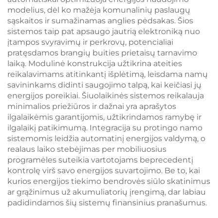
modelius, dėl ko mažėja komunalinių paslaugų
sąskaitos ir sumažinamas anglies pėdsakas. Šios
sistemos taip pat apsaugo jautrią elektroniką nuo
įtampos svyravimų ir perkrovų, potencialiai
pratęsdamos brangių buities prietaisų tarnavimo
laiką. Modulinė konstrukcija užtikrina ateities
reikalavimams atitinkantį išplėtimą, leisdama namų
savininkams didinti saugojimo talpą, kai keičiasi jų
energijos poreikiai. Šiuolaikinės sistemos reikalauja
minimalios priežiūros ir dažnai yra aprašytos
ilgalaikėmis garantijomis, užtikrindamos ramybę ir
ilgalaikį patikimumą. Integracija su protingo namo
sistemomis leidžia automatinį energijos valdymą, o
realaus laiko stebėjimas per mobiliuosius
programėles suteikia vartotojams beprecedentį
kontrolę virš savo energijos suvartojimo. Be to, kai
kurios energijos tiekimo bendrovės siūlo skatinimus
ar grąžinimus už akumuliatorių įrengimą, dar labiau
padidindamos šių sistemų finansinius pranašumus.