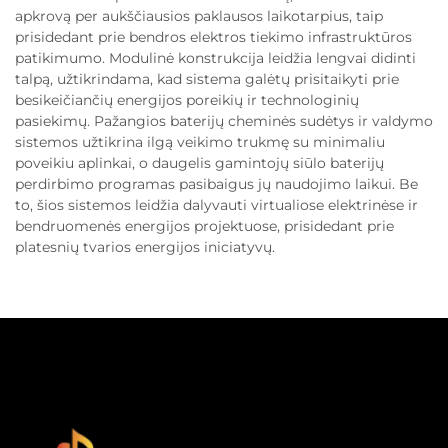
apkrovą per aukščiausios paklausos laikotarpius, taip
prisidedant prie bendros elektros tiekimo infrastruktūros
patikimumo. Modulinė konstrukcija leidžia lengvai didinti
talpą, užtikrindama, kad sistema galėtų prisitaikyti prie
besikeičiančių energijos poreikių ir technologinių
pasiekimų. Pažangios baterijų cheminės sudėtys ir valdymo
sistemos užtikrina ilgą veikimo trukmę su minimaliu
poveikiu aplinkai, o daugelis gamintojų siūlo baterijų
perdirbimo programas pasibaigus jų naudojimo laikui. Be
to, šios sistemos leidžia dalyvauti virtualiose elektrinėse ir
bendruomenės energijos projektuose, prisidedant prie
platesnių tvarios energijos iniciatyvų.