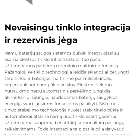
Nevaisingu tinklo integracija
ir rezervinis jėga
Namų baterijų saugos sistemos puikiai integruojasi su
esama elektros tinklo infrastruktūra, tuo pačiu
užtikrindamos patikimą rezervinio maitinimo funkciją.
Pažangioji keitiklio technologija leidžia sklandžiai perjungti
tarp tinklo ir baterijos maitinimo per milisekundes,
nepertraukiant namų ūkio veiklos. Elektros tiekimo
nutraukimo metu automatinis perkėlimo jungiklis
akimirksniu įsijungia, naudodamas baterijų saugyklos
energiją svarbiausioms funkcijoms palaikyti. Sistemos
tinklo stebėjimo technologija nuolat stebi tinklo būklę ir
automatiškai atskiria namą nuo tinklo esant gedimui,
užtikrindama saugumą bei atitiktį komunalinių paslaugų
reikalavimams. Tokia integracija taip pat leidžia dalyvauti