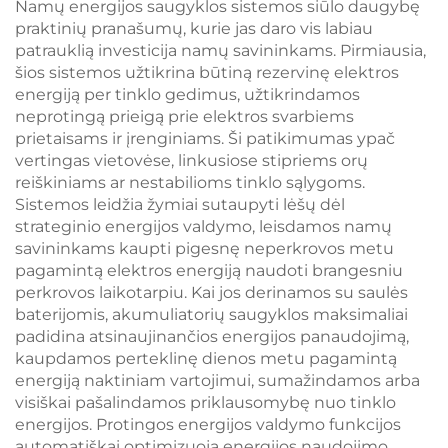
Namų energijos saugyklos sistemos siūlo daugybę
mikrotinklams,
praktinių pranašumų, kurie jas daro vis labiau
pramonei
patrauklią investicija namų savininkams. Pirmiausia,
šios sistemos užtikrina būtiną rezervinę elektros
energiją per tinklo gedimus, užtikrindamos
neprotingą prieigą prie elektros svarbiems
prietaisams ir įrenginiams. Ši patikimumas ypač
vertingas vietovėse, linkusiose stipriems orų
reiškiniams ar nestabilioms tinklo sąlygoms.
Sistemos leidžia žymiai sutaupyti lėšų dėl
strateginio energijos valdymo, leisdamos namų
savininkams kaupti pigesnę neperkrovos metu
pagamintą elektros energiją naudoti brangesniu
perkrovos laikotarpiu. Kai jos derinamos su saulės
baterijomis, akumuliatorių saugyklos maksimaliai
padidina atsinaujinančios energijos panaudojimą,
kaupdamos perteklinę dienos metu pagamintą
energiją naktiniam vartojimui, sumažindamos arba
visiškai pašalindamos priklausomybę nuo tinklo
energijos. Protingos energijos valdymo funkcijos
automatiškai optimizuoja energijos naudojimo