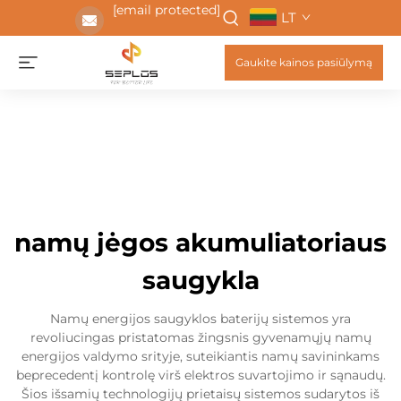
[email protected]
LT
Gaukite kainos pasiūlymą
namų jėgos akumuliatoriaus
saugykla
Namų energijos saugyklos baterijų sistemos yra
revoliucingas pristatomas žingsnis gyvenamųjų namų
energijos valdymo srityje, suteikiantis namų savininkams
beprecedentį kontrolę virš elektros suvartojimo ir sąnaudų.
Šios išsamių technologijų prietaisų sistemos sudarytos iš