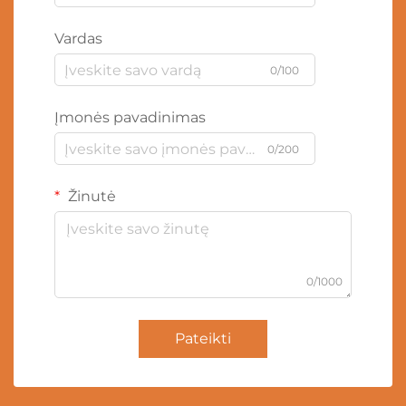
Vardas
0/100
Įmonės pavadinimas
0/200
Žinutė
0/1000
Pateikti