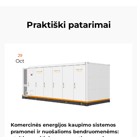
Praktiški patarimai
29
Oct
Komercinės energijos kaupimo sistemos
pramonei ir nuošalioms bendruomenėms: