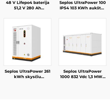
48 V Lifepo4 baterija
Seplos UltraPower 100
51,2 V 280 Ah
IP54 103 KWh aukštos
sumontuojama Mason
įtampos baterijų
atsarginės baterijos
komercinės energijos
sistema 14 kWh saulės
kaupimo sistema,
energijos Seplos
mikrotinklai, be tinklo
baterija
BESS
Seplos UltraPower 261
Seplos UltraPower
kWh skysčiu
1000 832 Vdc 1,3 MWh
aušinama aukštos
skysčiu aušinama
įtampos BESS | 832
aukštos įtampos
Vdc išvestis, IP65
baterijų energijos
apsaugos klasė,
kaupimo sistema,
protingoji šiluminio
naudotojų
valdymo sistema
mikrotinklai, BESS