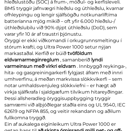
hleðslustöðu (SOC) á frum-, móðul- og kerfisleveli.
BMS tryggir jafnvægri hleðslu og úthleðslu, kvarnar
ofhleypingu og lengir sjálfsögðu notkunarlíftíma
batteríanna mjög mikið – oft yfir 6.000 hleðslu-/
úthleðslubilu við 90% dýpt úthleðslu (DoD), sem
varar yfir 10 ár af traustri þjónustu.
Öryggi er ekki viðkomandi í orkugrunnsmeltingu í
stórum krafti, og Ultra Power 1000 setur nýjan
markastaðal. Kerfið er búið
tvöföldum
eldvarnarmeginreglum
, samanberið
lyndi
varmeinsun með virkri eldvarn
. Innbyggð reykinga-,
hita- og gasgreiningarkerfi fylgjast áfram með innri
umhverfinu, á meðan markvissa slökkvikerfi – sem
notar umhaldsvenjuleg slökkviefni – er hægt að
virkja sjálfkrafa í sjaldgæfum tilvikum hitareyðingar.
Þessi allsheradleg öryggisuppbygging tryggir
samræmi við alþjóðlegar staðla eins og UL 9540, IEC
62619 og NFPA 855, og veitir rekandann og aðilum
fullkomna tryggð.
Ein af aukalega eiginleikum Ultra Power 1000 er
getan hans til
að skipta ómissandi milli net- og off-