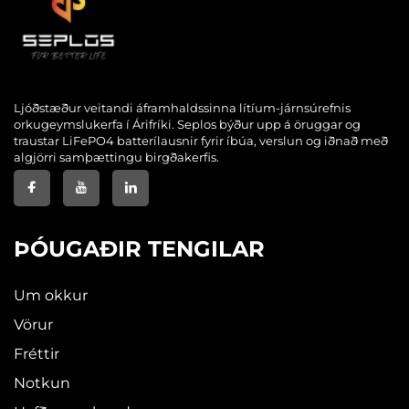
Ljóðstæður veitandi áframhaldssinna lítíum-járnsúrefnis
orkugeymslukerfa í Árifríki. Seplos býður upp á öruggar og
traustar LiFePO4 batterílausnir fyrir íbúa, verslun og iðnað með
algjörri samþættingu birgðakerfis.
ÞÓUGAÐIR TENGILAR
Um okkur
Vörur
Fréttir
Notkun