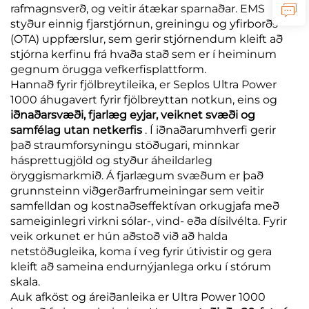
rafmagnsverð, og veitir átækar sparnaðar. EMS
styður einnig fjarstjórnun, greiningu og yfirborðs
(OTA) uppfærslur, sem gerir stjórnendum kleift að
stjórna kerfinu frá hvaða stað sem er í heiminum
gegnum örugga vefkerfisplattform.
Hannað fyrir fjölbreytileika, er Seplos Ultra Power
1000 áhugavert fyrir fjölbreyttan notkun, eins og
iðnaðarsvæði, fjarlæg eyjar, veiknet svæði og
samfélag utan netkerfis
. Í iðnaðarumhverfi gerir
það straumforsyningu stöðugari, minnkar
hásprettugjöld og styður áheildarleg
öryggismarkmið. Á fjarlægum svæðum er það
grunnsteinn viðgerðarfrumeiningar sem veitir
samfelldan og kostnaðseffektívan orkugjafa með
sameiginlegri virkni sólar-, vind- eða dísilvélta. Fyrir
veik orkunet er hún aðstoð við að halda
netstöðugleika, koma í veg fyrir útivistir og gera
kleift að sameina endurnýjanlega orku í stórum
skala.
Auk afköst og áreiðanleika er Ultra Power 1000