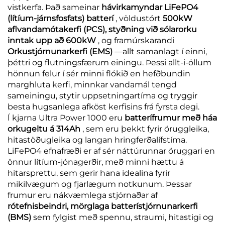
vistkerfa. Það sameinar
hávirkamyndar LiFePO4
(lítíum-járnsfosfats) batterí
, völdustórt
500kW
aflvandamótakerfi (PCS), styðning við sólarorku
inntak upp að 600kW
, og framúrskarandi
Orkustjórnunarkerfi (EMS)
—allt samanlagt í einni,
þéttri og flutningsfærum einingu. Þessi allt-i-öllum
hönnun felur í sér minni flókið en hefðbundin
marghluta kerfi, minnkar vandamál tengd
sameiningu, stytir uppsetningartíma og tryggir
besta hugsanlega afköst kerfisins frá fyrsta degi.
Í kjarna Ultra Power 1000 eru
batterífrumur með háa
orkugeltu á 314Ah
, sem eru þekkt fyrir öruggleika,
hitastöðugleika og langan hringferðalífstíma.
LiFePO4 efnafræði er af sér náttúrunnar öruggari en
önnur lítíum-jónagerðir, með minni hættu á
hitarsprettu, sem gerir hana idealina fyrir
mikilvægum og fjarlægum notkunum. Þessar
frumur eru nákvæmlega stjórnaðar af
rótefnisbeindri, mörglaga batterístjórnunarkerfi
(BMS)
sem fylgist með spennu, straumi, hitastigi og