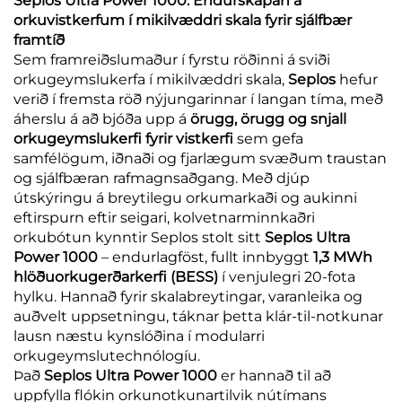
Seplos Ultra Power 1000: Endurskapan á
orkuvistkerfum í mikilvæddri skala fyrir sjálfbær
framtíð
Sem framreiðslumaður í fyrstu röðinni á sviði
orkugeymslukerfa í mikilvæddri skala,
Seplos
hefur
verið í fremsta röð nýjungarinnar í langan tíma, með
áherslu á að bjóða upp á
örugg, örugg og snjall
orkugeymslukerfi fyrir vistkerfi
sem gefa
samfélögum, iðnaði og fjarlægum svæðum traustan
og sjálfbæran rafmagnsaðgang. Með djúp
útskýringu á breytilegu orkumarkaði og aukinni
eftirspurn eftir seigari, kolvetnarminnkaðri
orkubótun kynntir Seplos stolt sitt
Seplos Ultra
Power 1000
– endurlagföst, fullt innbyggt
1,3 MWh
hlöðuorkugerðarkerfi (BESS)
í venjulegri 20-fota
hylku. Hannað fyrir skalabreytingar, varanleika og
auðvelt uppsetningu, táknar þetta klár-til-notkunar
lausn næstu kynslóðina í modularri
orkugeymslutechnólogíu.
Það
Seplos Ultra Power 1000
er hannað til að
uppfylla flókin orkunotkunartilvik nútímans