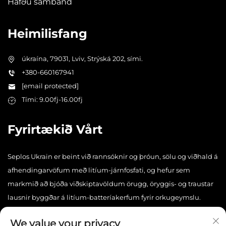
Hafðu samband
Heimilisfang
úkraína, 79031, Lviv, Strýská 202, sími.
+380-660167941
[email protected]
Tími: 9.00fj-16.00fj
Fyrirtækið Vårt
Seplos Ukrain er beint við rannsóknir og þróun, sölu og viðhald á
afhendingarvöfum með litíum-járnfosfati, og hefur sem
markmið að bjóða viðskiptavöldum örugg, öryggis- og traustar
lausnir byggðar á litíum-batteríakerfum fyrir orkugeymslu.
We value your privacy