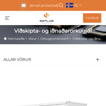
IS
[email protected]
Fá tilboð
Viðskipta- og iðnaðarorkugjöf
Heimasíða
>
Vörur
>
Orkugeymslukerfi
>
Viðskipta- og iðnaðarorkugjöf
ALLAR VÖRUR