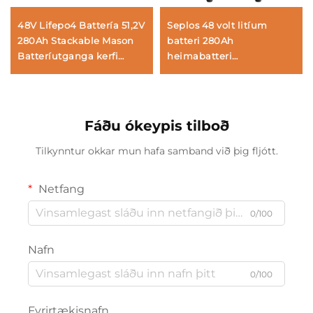
48V Lifepo4 Battería 51,2V
Seplos 48 volt litíum
280Ah Stackable Mason
batteri 280Ah
Batteríutganga kerfi
heimabatteri
14kWh Sólar Seplos
geymsiskerfi 51,2V 14kwh
Battería
litíum Lifepo4 batteri
Fáðu ókeypis tilboð
Tilkynntur okkar mun hafa samband við þig fljótt.
Netfang
0/100
Nafn
0/100
Fyrirtækisnafn