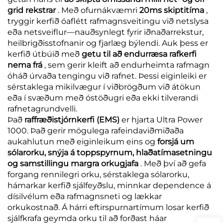
grid rekstrar
. Með ofurnákvæmri
20ms skiptitíma
,
tryggir kerfið óaflétt rafmagnsveitingu við netslysa
eða netsveiflur—nauðsynlegt fyrir iðnaðarrekstur,
heilbrigðisstofnanir og fjarlæg býlendi. Auk þess er
kerfið útbúið með
getu til að endurræsa rafkerfi
nema frá
, sem gerir kleift að endurheimta rafmagn
óháð úrvaða tengingu við rafnet. Þessi eiginleiki er
sérstaklega mikilvægur í viðbrögðum við átökun
eða í svæðum með óstöðugri eða ekki tilverandi
rafnetagrundvelli.
Það
raffræðistjórnkerfi (EMS)
er hjarta Ultra Power
1000. Það gerir mögulega rafeindaviðmiðaða
aukahlutun með eiginleikum eins og
forsjá um
sólarorku, snýja á toppspyrnum, hlaðatímasetningu
og samstillingu margra orkugjafa
. Með því að gefa
forgang rennilegri orku, sérstaklega sólarorku,
hámarkar kerfið sjálfeyðslu, minnkar dependence á
dísilvélum eða rafmagnsneti og lækkar
orkukostnað. Á hárri eftirspurnartímum losar kerfið
sjálfkrafa geymda orku til að forðast háar