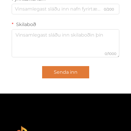
0/200
Skilaboð
0/1000
Senda inn