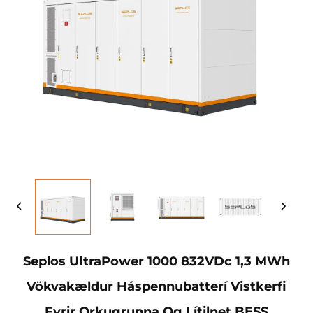
Seplos UltraPower 1000 832VDc 1,3 MWh
Vökvakældur Háspennubatterí Vistkerfi
Fyrir Orkugrunna Og Lítilnet BESS