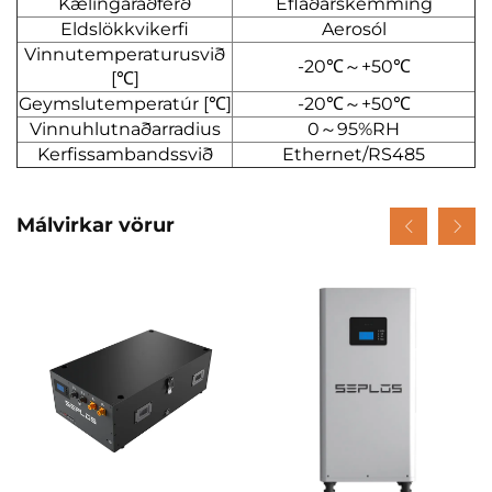
Kælingaraðferð
Eflaðarskemming
Eldslökkvikerfi
Aerosól
Vinnutemperaturusvið
-20℃～+50℃
[℃]
Geymslutemperatúr [℃]
-20℃～+50℃
Vinnuhlutnaðarradius
0～95%RH
Kerfissambandssvið
Ethernet/RS485
Málvirkar vörur