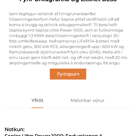
Sem faglegur veitandi af hringrunarstærðar
hitaeiningarkerfum hefur Seplos alltaf verið helzt við að
koma á örugg og skilvirk orkugeymsikerfi. Til þess hefir
Seplos kynnt Seplos Ultra Power 1000, sem er fullkomlega
innbyggt 1,3 MWh bess hitaeiningarkerfi í venjulegri 20-
fota umferðarkassa. Það sameinar LiFePO4-batterí með
mikilli getu, 500 kW PCS, sólargenergerð upp í 600 kW og
framúrskarandi stjórnunarkerfi fyrir orku (EMS). Þetta allt í
einu lausn gerir kleift slétt net- og off-net rekstri, með 20 ms
skiptingarhraða og möguleika á endurræsingu frá engu.
Fyrirspurn
Yfirlit
Málvirkar vörur
Notkun: