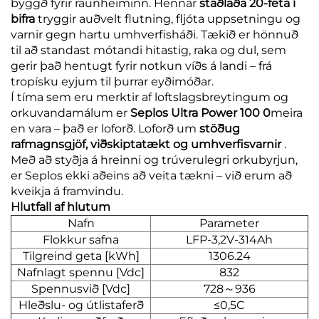
byggð fyrir raunheiminn. Hennar
staðlaða 20-feta í
bifra
tryggir auðvelt flutning, fljóta uppsetningu og
varnir gegn hartu umhverfisháði. Tækið er hönnuð
til að standast mótandi hitastig, raka og dul, sem
gerir það hentugt fyrir notkun víðs á landi – frá
tropísku eyjum til þurrar eyðimóðar.
Í tíma sem eru merktir af loftslagsbreytingum og
orkuvandamálum er
Seplos Ultra Power 100
0
meira
en vara – það er loforð. Loforð um
stöðug
rafmagnsgjöf, viðskiptatækt og umhverfisvarnir
.
Með að styðja á hreinni og trúverulegri orkubyrjun,
er Seplos ekki aðeins að veita tækni – við erum að
kveikja á framvindu.
Hlutfall af hlutum
Nafn
Parameter
Flokkur safna
LFP-3,2V-314Ah
Tilgreind geta [kWh]
1306.24
Nafnlagt spennu [Vdc]
832
Spennusvið [Vdc]
728～936
Hleðslu- og útlistaferð
≤0,5C