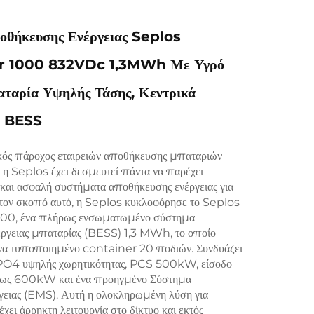
θήκευσης Ενέργειας Seplos
r 1000 832VDc 1,3MWh Με Υγρό
ταρία Υψηλής Τάσης, Κεντρικά
α BESS
ός πάροχος εταιρειών αποθήκευσης μπαταριών
 η Seplos έχει δεσμευτεί πάντα να παρέχει
και ασφαλή συστήματα αποθήκευσης ενέργειας για
α τον σκοπό αυτό, η Seplos κυκλοφόρησε το Seplos
00, ένα πλήρως ενσωματωμένο σύστημα
ργειας μπαταρίας (BESS) 1,3 MWh, το οποίο
 ένα τυποποιημένο container 20 ποδιών. Συνδυάζει
PO4 υψηλής χωρητικότητας, PCS 500kW, είσοδο
έως 600kW και ένα προηγμένο Σύστημα
ργειας (EMS). Αυτή η ολοκληρωμένη λύση για
χει άρρηκτη λειτουργία στο δίκτυο και εκτός