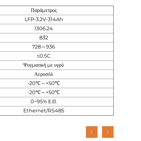
Παράμετρος
LFP-3.2V-314Ah
1306.24
832
728～936
≤0.5C
Ψυγματική με υγρό
Αεροσόλ
-20℃～+50℃
-20℃～+50℃
0~95% Ε.Π.
Ethernet/RS485