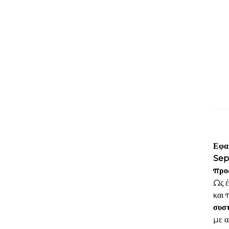
Εφα
Sep
προς
Ως έ
και 
συσ
με α