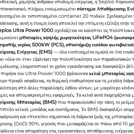
ανθεκτική, χαμηλής άνθρακα υποδομή ενέργειας, η Seplos παρουσι
 επαναστατικό, πλήρως ενσωματωμένο
σύστημα Αποθήκευσης Εν
τεστημένο σε τυποποιημένο container 20 ποδιών. Σχεδιασμένο γι
τάστασης, αυτή η έτοιμη λύση αποτελεί την επόμενη εξέλιξη στην 
eplos Ultra Power 1000
σχεδιάζεται να καλύπτει τις πολύπλοκε
ωματώνει
μπαταρίες υψηλής χωρητικότητας LiFePO4 (φωσφορικ
ατροπής ισχύος 500kW (PCS), υποστήριξη εισόδου φωτοβολτ
χείρισης Ενέργειας (EMS)
— όλα ενοποιημένα ομαλά σε ένα ενιαί
ιο «όλα-σε-ένα» εξαλείφει την πολυπλοκότητα των παραδοσιακών 
μάτωσης, ελαχιστοποιεί το χρόνο εγκατάστασης και διασφαλίζει β
 πυρήνα του Ultra Power 1000 βρίσκονται
κελιά μπαταρίας υψ
ερο προφίλ ασφάλειας, τη θερμική σταθερότητα και τη μεγάλη διάρκ
λέστερη από άλλες παραλλαγές λιθίου-ιόντων, με μικρότερο κίνδυνο
ιμες και απομακρυσμένες εφαρμογές. Τα κελιά αυτά διαχειρίζονται 
χείρισης Μπαταρίας (BMS)
που παρακολουθεί την τάση, το ρεύμα
πίπεδο κελιού, μονάδας και συστήματος. Το BMS διασφαλίζει ισορ
φόρτωση και επεκτείνει σημαντικά τη διάρκεια ζωής της μπαταρ
ρτισης (DoD) 90%, γεγονός που μεταφράζεται σε πάνω από 10 χρόν
φάλεια είναι απαραίτητη στις εγκαταστάσεις αποθήκευσης ενέργεια