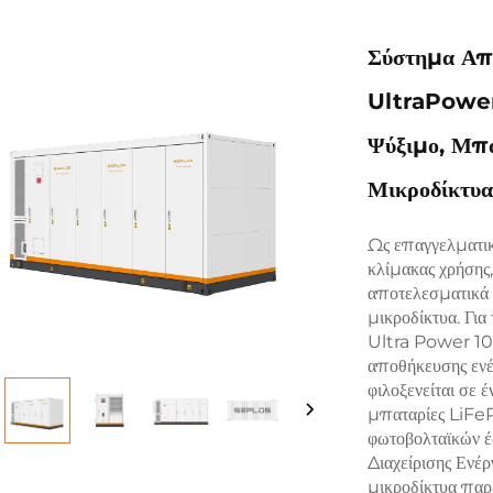
Σύστημα Απο
UltraPowe
Ψύξιμο, Μπα
Μικροδίκτυ
Ως επαγγελματικ
κλίμακας χρήσης,
αποτελεσματικά 
μικροδίκτυα. Γι
Ultra Power 10
αποθήκευσης ενέ
φιλοξενείται σε
μπαταρίες LiFe
φωτοβολταϊκών 
Διαχείρισης Ενέ
μικροδίκτυα παρέ