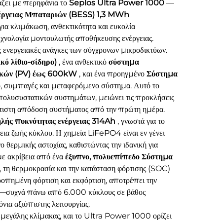
άζει με περηφάνια το
Seplos Ultra Power 1000
—
έργειας Μπαταριών (BESS) 1,3 MWh
α κλιμάκωση, ανθεκτικότητα και ευκολία
τεχνολογία μοντουλωτής αποθήκευσης ενέργειας.
ς ενεργειακές ανάγκες των σύγχρονων μικροδικτύων.
ό λίθιο-σίδηρο)
, ένα ανθεκτικό
σύστημα
αϊκών (PV) έως 600kW
, και ένα προηγμένο
Σύστημα
ο, συμπαγές και μεταφερόμενο σύστημα. Αυτό το
πολυσυστατικών συστημάτων, μειώνει τις προκλήσεις
έλτιστη απόδοση συστήματος από την πρώτη ημέρα.
ηλής πυκνότητας ενέργειας 314Ah
, γνωστά για το
εια ζωής κύκλου. Η χημεία LiFePO4 είναι εν γένει
 θερμικής αστοχίας, καθιστώντας την ιδανική για
με ακρίβεια από ένα
έξυπνο, πολυεπίπεδο Σύστημα
, τη θερμοκρασία και την κατάσταση φόρτισης (SOC)
ροπημένη φόρτιση και εκφόρτιση, αποτρέπει την
ίας—συχνά πάνω από 6.000 κύκλους σε βάθος
ια αξιόπιστης λειτουργίας.
ς μεγάλης κλίμακας, και το Ultra Power 1000 ορίζει