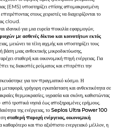
γειας (EMS) υποστηρίζει επίσης απομακρυσμένη
ιτρέποντας στους χειριστές να διαχειρίζονται το
ας cloud.
 ιδανικό για μια ευρεία ποικιλία εφαρμογών,
ιοχών με ασθενές δίκτυο και κοινοτήτων εκτός
ιας, μειώνει τα τέλη αιχμής και υποστηρίζει τους
ή βάση μιας ανθεκτικής μικροδικτύωσης,
αρέχει σταθερή και οικονομική πηγή ενέργειας. Για
έπει τις διακοπές ρεύματος και επιτρέπει την
σκευάστηκε για τον πραγματικό κόσμο. Η
η μεταφορά, γρήγορη εγκατάσταση και ανθεκτικότητα σε
 ακραίες θερμοκρασίες, υγρασία και σκόνη, καθιστώντας
 — από τροπικά νησιά έως αποξηραμένες ερήμους.
αιότητα της ενέργειας, το
Seplos Ultra Power 100
χεση
σταθερή παροχή ενέργειας, οικονομική
α καθαρότερο και πιο αξιόπιστο ενεργειακό μέλλον, η