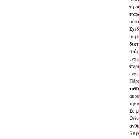
προσ
παρα
σύσ
Σχεδ
συμ
δικ
στόχ
ενσω
περι
ενσω
Πέρα
τυπ
ακρα
την 
Σε μ
0
εί
ανθ
Sepl