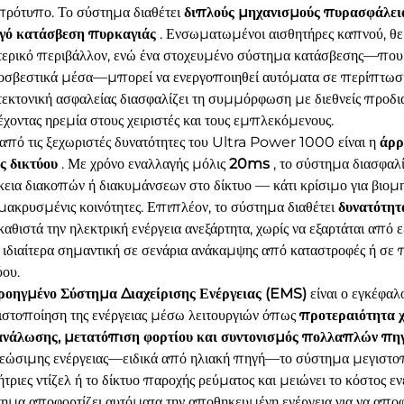
πρότυπο. Το σύστημα διαθέτει
διπλούς μηχανισμούς πυρασφάλε
ργό κατάσβεση πυρκαγιάς
. Ενσωματωμένοι αισθητήρες καπνού, θ
ερικό περιβάλλον, ενώ ένα στοχευμένο σύστημα κατάσβεσης—που 
σβεστικά μέσα—μπορεί να ενεργοποιηθεί αυτόματα σε περίπτωσ
τεκτονική ασφαλείας διασφαλίζει τη συμμόρφωση με διεθνείς πρ
χοντας ηρεμία στους χειριστές και τους εμπλεκόμενους.
από τις ξεχωριστές δυνατότητες του Ultra Power 1000 είναι η
άρρ
ς δικτύου
. Με χρόνο εναλλαγής μόλις
20ms
, το σύστημα διασφαλί
κεια διακοπών ή διακυμάνσεων στο δίκτυο — κάτι κρίσιμο για βιομη
ακρυσμένις κοινότητες. Επιπλέον, το σύστημα διαθέτει
δυνατότητ
αθιστά την ηλεκτρική ενέργεια ανεξάρτητα, χωρίς να εξαρτάται από 
ι ιδιαίτερα σημαντική σε σενάρια ανάκαμψης από καταστροφές ή σ
ύου.
ροηγμένο Σύστημα Διαχείρισης Ενέργειας (EMS)
είναι ο εγκέφα
ιστοποίηση της ενέργειας μέσω λειτουργιών όπως
προτεραιότητα χ
ανάλωσης, μετατόπιση φορτίου και συντονισμός πολλαπλών πη
εώσιμης ενέργειας—ειδικά από ηλιακή πηγή—το σύστημα μεγιστοπο
ήτριες ντίζελ ή το δίκτυο παροχής ρεύματος και μειώνει το κόστος εν
ημα αποφορτίζει αυτόματα την αποθηκευμένη ενέργεια για να αποφε