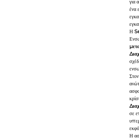
για 
ένα
εγκα
εγκα
Η
S
Ενσ
μετ
Δια
σχέδ
ενσω
Στον
ανώτ
ασφα
κρίσ
Δια
σε ε
υπερ
εκφό
Η ασ