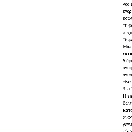
νέο 
ενε
εσωτ
πυρο
αρχι
παρέ
Μία 
εκτό
διάρ
απομ
αποκ
είνα
δικτ
Η
π
βελτ
κατ
αναν
γενν
σύστ