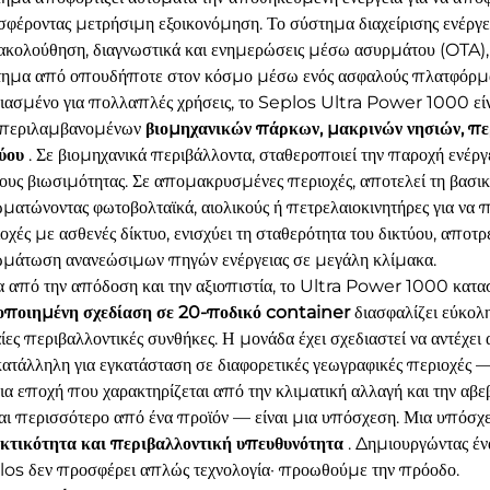
φέροντας μετρήσιμη εξοικονόμηση. Το σύστημα διαχείρισης ενέρ
κολούθηση, διαγνωστικά και ενημερώσεις μέσω ασυρμάτου (OTA), επ
τημα από οπουδήποτε στον κόσμο μέσω ενός ασφαλούς πλατφόρμ
ιασμένο για πολλαπλές χρήσεις, το Seplos Ultra Power 1000 είναι
περιλαμβανομένων
βιομηχανικών πάρκων, μακρινών νησιών, περ
τύου
. Σε βιομηχανικά περιβάλλοντα, σταθεροποιεί την παροχή ενέργε
ους βιωσιμότητας. Σε απομακρυσμένες περιοχές, αποτελεί τη βασικ
ματώνοντας φωτοβολταϊκά, αιολικούς ή πετρελαιοκινητήρες για να π
οχές με ασθενές δίκτυο, ενισχύει τη σταθερότητα του δικτύου, αποτρ
μάτωση ανανεώσιμων πηγών ενέργειας σε μεγάλη κλίμακα.
 από την απόδοση και την αξιοπιστία, το Ultra Power 1000 κατα
οποιημένη σχεδίαση σε 20-ποδικό container
διασφαλίζει εύκολ
ίες περιβαλλοντικές συνθήκες. Η μονάδα έχει σχεδιαστεί να αντέχει
κατάλληλη για εγκατάσταση σε διαφορετικές γεωγραφικές περιοχές
ια εποχή που χαρακτηρίζεται από την κλιματική αλλαγή και την αβεβ
ναι περισσότερο από ένα προϊόν — είναι μια υπόσχεση. Μια υπόσ
εκτικότητα και περιβαλλοντική υπευθυνότητα
. Δημιουργώντας έν
os δεν προσφέρει απλώς τεχνολογία· προωθούμε την πρόοδο.