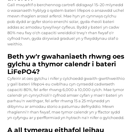
Gall mwyafrif o berchennog cartrefi ddisgwyl 15–20 mlynedd
o wasanaeth hyblyg o system bateri lifepo4 o ansawdd uchel
mewn rhaglen arosol arferol. Mae hyn yn cynnwys cylchu
pob dydd ar gyfer storio enerchi solar, gyda rheoli bateri
addas ac amodau tywyllwyr cyfleus. Bydd y bateri yn cadw
80% neu fwy o'ch capaciti wreiddiol trwy'r rhan fwyaf o'r
cyfnod hwn, gyda dirywiad graduel yn y flwyddynau olaf o
weithio.
Beth yw'r gwahaniaeth rhwng oes
gylchu a thymor calendr i bateri
LiFePO4?
Cyfeirir at oes gylchu i nifer y cylchoedd gwaith-gwrthweithio
y gall bateri lifepo4 eu cwblhau cyn cyrraedd cadwraeth
capaciti 80%, fel arfer rhwng 6,000 a 10,000 cylch. Mae tymor
calendr yn cynrychioli'r cyfnod amser cyfan y mae'r bateri yn
parhau'n weithgar, fel arfer rhwng 15 a 25 mlynedd yn
dibynnu ar amodau storio a paturnau defnyddio. Mewn
rhaglenni'r rhan fwyaf, mae tymor calendr yn y ffactor sydd
yn cyfyngu ar y perfformiad yn hytrach na'r nifer o gylchoedd.
A all tymerau eithafol leihau