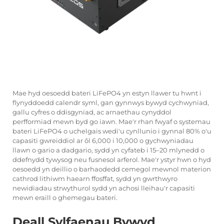
Mae hyd oesoedd bateri LiFePO4 yn estyn llawer tu hwnt i
flynyddoedd calendr syml, gan gynnwys bywyd cychwyniad,
gallu cyfres o ddisgyniad, ac arnaethau cynyddol
perfformiad mewn byd go iawn. Mae'r rhan fwyaf o systemau
bateri LiFePO4 o uchelgais wedi'u cynllunio i gynnal 80% o'u
capasiti gwreiddiol ar ôl 6,000 i 10,000 o gychwyniadau
llawn o gario a dadgario, sydd yn cyfateb i 15–20 mlynedd o
ddefnydd tywysog neu fusnesol arferol. Mae'r ystyr hwn o hyd
oesoedd yn deillio o barhaodedd cemegol mewnol materion
cathrod lithiwm haearn ffosffat, sydd yn gwrthwyro
newidiadau strwythurol sydd yn achosi lleihau'r capasiti
mewn eraill o ghemegau bateri.
Deall Sylfaenau Bywyd