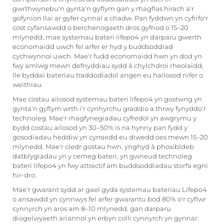
gwrthwynebu'n gynta'n gyflym gan y rhagflas hirach a'r
gofynion llai ar gyfer cynnal a chadw. Pan fyddwn yn cyfrifo'r
cost cyfansawdd o berchenogaeth dros gyfnod o 15–20
mlynedd, mae systemau bateri lifepo4 yn darparu gwerth
economaidd uwch fel arfer er hyd y buddsoddiad
cychwynnol uwch. Mae'r fudd economaidd hwn yn dod yn
fwy amlwg mewn defnyddiau sydd â chylchdroi rheolaidd,
lle byddai baterïau traddodiadol angen eu hailosod nifer o
weithiau.
Mae costau ailosod systemau bateri lifepo4 yn gostwng yn
gynta'n gyflym wrth i'r cynhyrchu graddio a thrwy fynyddo'r
technoleg. Mae'r rhagfynegiadau cyfredol yn awgrymu y
bydd costau ailosod yn 30–50% is na hynny pan fydd y
gosodiadau heddiw yn cyrraedd eu diwedd oes mewn 15–20
mlynedd. Mae'r cledr gostau hwn, ynghyd â phosibldeb
datblygiadau yn y cemeg bateri, yn gwneud technoleg
bateri lifepo4 yn fwy attractif am buddsoddiadau storfa egni
hir-dro.
Mae'r gwarant sydd ar gael gyda systemau baterïau Lifepo4
o ansawdd yn cynnwys fel arfer gwarantu bod 80% o'r cyflwr
cynnyrch yn aros am 8–10 mlynedd, gan darparu
diogelwyaeth ariannol yn erbyn colli cynnyrch yn gynnar.