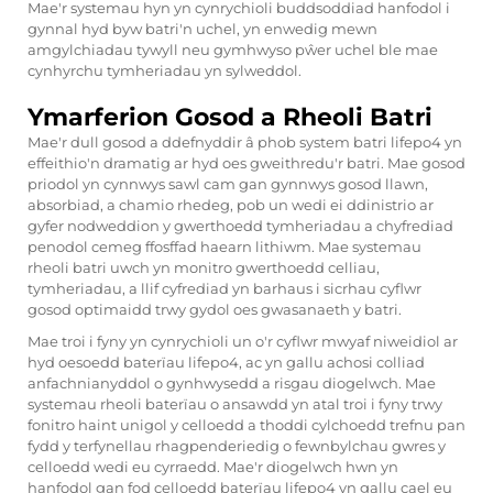
Mae'r systemau hyn yn cynrychioli buddsoddiad hanfodol i
gynnal hyd byw batri'n uchel, yn enwedig mewn
amgylchiadau tywyll neu gymhwyso pŵer uchel ble mae
cynhyrchu tymheriadau yn sylweddol.
Ymarferion Gosod a Rheoli Batri
Mae'r dull gosod a ddefnyddir â phob system batri lifepo4 yn
effeithio'n dramatig ar hyd oes gweithredu'r batri. Mae gosod
priodol yn cynnwys sawl cam gan gynnwys gosod llawn,
absorbiad, a chamio rhedeg, pob un wedi ei ddinistrio ar
gyfer nodweddion y gwerthoedd tymheriadau a chyfrediad
penodol cemeg ffosffad haearn lithiwm. Mae systemau
rheoli batri uwch yn monitro gwerthoedd celliau,
tymheriadau, a llif cyfrediad yn barhaus i sicrhau cyflwr
gosod optimaidd trwy gydol oes gwasanaeth y batri.
Mae troi i fyny yn cynrychioli un o'r cyflwr mwyaf niweidiol ar
hyd oesoedd baterïau lifepo4, ac yn gallu achosi colliad
anfachnianyddol o gynhwysedd a risgau diogelwch. Mae
systemau rheoli baterïau o ansawdd yn atal troi i fyny trwy
fonitro haint unigol y celloedd a thoddi cylchoedd trefnu pan
fydd y terfynellau rhagpenderiedig o fewnbylchau gwres y
celloedd wedi eu cyrraedd. Mae'r diogelwch hwn yn
hanfodol gan fod celloedd baterïau lifepo4 yn gallu cael eu