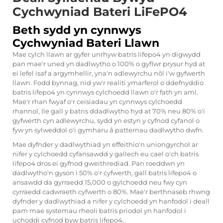
Cychwyniad Bateri LiFePO4
Beth sydd yn cynnwys
Cychwyniad Bateri Llawn
Mae cylch llawn ar gyfer unrhyw batris lifepo4 yn digwydd
pan mae'r uned yn dadlwytho o 100% o gyflwr prysur hyd at
ei lefel isaf a argymhellir, yna'n adlewyrchu nôl i'w gyfwerth
llawn. Fodd bynnag, nid yw'r realiti ymarferol o ddefnyddio
batris lifepo4 yn cynnwys cylchoedd llawn o'r fath yn aml.
Mae'r rhan fwyaf o'r ceisiadau yn cynnwys cylchoedd
rhannol, lle gall y batris ddadlwytho hyd at 70% neu 80% o'i
gyfwerth cyn adlewyrchu, sydd yn estyn y cyfnod cyfanol o
fyw yn sylweddol o'i gymharu â patternau dadlwytho dwfn.
Mae dyfnder y dadlwythiad yn effeithio'n uniongyrchol ar
nifer y cylchoedd cyfansawdd y gallech eu cael o'ch batris
lifepo4 dros ei gyfnod gweithrediad. Pan roeddwn yn
dadlwytho'n gyson i 50% o'r cyfwerth, gall batris lifepo4 o
ansawdd da gyrraedd 15,000 o gylchoedd neu fwy cyn
cyrraedd cadwraeth cyfwerth o 80%. Mae'r berthnaseb rhwng
dyfnder y dadlwythiad a nifer y cylchoedd yn hanfodol i deall
pam mae systemau rheoli batris priodol yn hanfodol i
uchoddi cyfnod byw batris lifepo4.