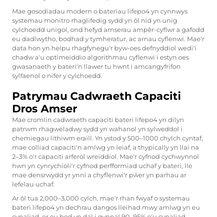
Mae gosodiadau modern o baterïau lifepo4 yn cynnwys
systemau monitro rhaglifedig sydd yn ôl nid yn unig
cylchoedd unigol, ond hefyd amserau ampêr-cyflwr a gafodd
eu dadlwytho, bodhad y tymheratur, ac arnau cyflenwi. Mae'r
data hon yn helpu rhagfynegu'r byw-oes defnyddiol wedi'i
chadw a'u optimeiddio algorithmau cyflenwi i estyn oes
gwasanaeth y bateri'n llawer tu hwnt i amcangyfrifon
sylfaenol o nifer y cylchoedd.
Patrymau Cadwraeth Capaciti
Dros Amser
Mae cromlin cadwraeth capaciti bateri lifepo4 yn dilyn
patrwm rhagweladwy sydd yn wahanol yn sylweddol i
chemiegau lithiwm eraill. Yn ystod y 500–1000 chylch cyntaf,
mae colliad capaciti'n amlwg yn leiaf, a thypically yn llai na
2–3% o'r capaciti arferol wreiddiol. Mae'r cyfnod cychwynnol
hwn yn cynrychioli'r cyfnod perfformiad uchaf y bateri, lle
mae densrwydd yr ynni a chyflenwi'r pŵer yn parhau ar
lefelau uchaf.
Ar ôl tua 2,000–3,000 cylch, mae'r rhan fwyaf o systemau
bateri lifepo4 yn dechrau dangos lleihad mwy amlwg yn eu
cynaliad, er eu bod yn dal i gynnal 90–95% o'u cynaliad