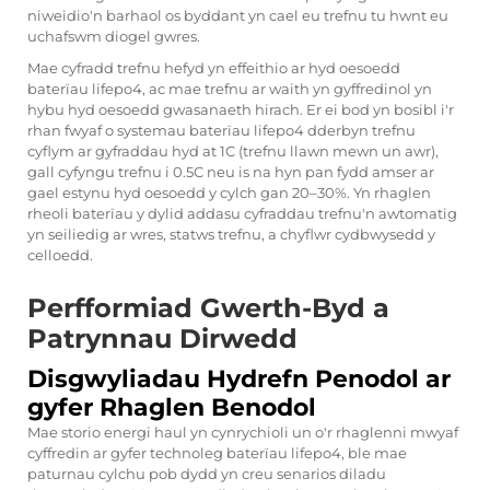
niweidio'n barhaol os byddant yn cael eu trefnu tu hwnt eu
uchafswm diogel gwres.
Mae cyfradd trefnu hefyd yn effeithio ar hyd oesoedd
baterïau lifepo4, ac mae trefnu ar waith yn gyffredinol yn
hybu hyd oesoedd gwasanaeth hirach. Er ei bod yn bosibl i'r
rhan fwyaf o systemau baterïau lifepo4 dderbyn trefnu
cyflym ar gyfraddau hyd at 1C (trefnu llawn mewn un awr),
gall cyfyngu trefnu i 0.5C neu is na hyn pan fydd amser ar
gael estynu hyd oesoedd y cylch gan 20–30%. Yn rhaglen
rheoli baterïau y dylid addasu cyfraddau trefnu'n awtomatig
yn seiliedig ar wres, statws trefnu, a chyflwr cydbwysedd y
celloedd.
Perfformiad Gwerth-Byd a
Patrynnau Dirwedd
Disgwyliadau Hydrefn Penodol ar
gyfer Rhaglen Benodol
Mae storio energi haul yn cynrychioli un o'r rhaglenni mwyaf
cyffredin ar gyfer technoleg baterïau lifepo4, ble mae
paturnau cylchu pob dydd yn creu senarios diladu