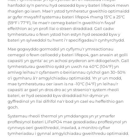
hanfodol sy'n pennu hyd oesoedd byw y bateri lifepo4 mewn
rhaglen go iawn. Mae'r ystod tymheratur gweithio optimaidd
ar gyfer mwyafrif systemau bateri lifepo4 rhwng 15°C a 25°C
(59°F i 77°F), lle mae'r cemeg bateri'n gweithio'n fwyaf
effeithlon ac yn profi llai o straen diraddiad. Gall cadw
tymheraturau o fewn ystod hon estyn hyd oesoedd byw y
bateri yn sylweddol tu hwnt i'r specifigadau'r cynhyrchydd.
Mae gogwyddo gormodol yn cyflymu'r ymreactionau
cemegol o fewn celloedd y bateri lifepo4, gan arwain at golli
capasiti yn gynta' ac yn achosi pryderon am ddiogelwch. Gall
tymheraturau gweithio sydd yn uwch na 40°C (104°F) yn
amlwg leihau'r cyfanswm o beiriannau cylchol gan 30–50%
o'i gymharu â'r amgylchiadau optimaidd. Yn yr un modd,
mae tymheraturau oer iawn is na -10°C (14°F) yn leihau'r
capasiti ar gael yn dros dro ac yn straenio'r system rheoli
bateri, er hyd oesoedd byw diraddiad hir-dymor yn
gyffredinol yn llai difrifol na'r bod yn cael eu heffeithio gan
goch.
Systemau rheoli thermol yn ymddangos yn yr ymarfer
proffesiynol
bateri LiFePO4
mae gosodiadau proffesiynol yn
cynnwys oeri gweithredol, inswlad, a monitro cyflwr
tymheriadau i gynnal amgylchiadau gweithredu optimaidd.