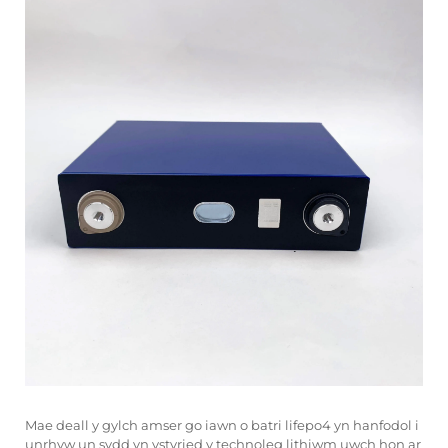
Mae deall y gylch amser go iawn o batri lifepo4 yn hanfodol i
unrhyw un sydd yn ystyried y technoleg lithiwm uwch hon ar