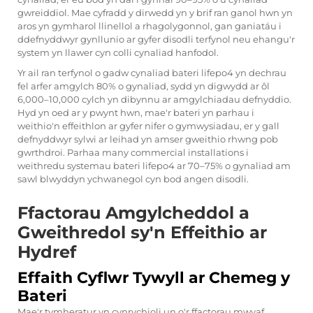
gwreiddiol. Mae cyfradd y dirwedd yn y brif ran ganol hwn yn
aros yn gymharol llinellol a rhagolygonnol, gan ganiatáu i
ddefnyddwyr gynllunio ar gyfer disodli terfynol neu ehangu'r
system yn llawer cyn colli cynaliad hanfodol.
Yr ail ran terfynol o gadw cynaliad bateri lifepo4 yn dechrau
fel arfer amgylch 80% o gynaliad, sydd yn digwydd ar ôl
6,000–10,000 cylch yn dibynnu ar amgylchiadau defnyddio.
Hyd yn oed ar y pwynt hwn, mae'r bateri yn parhau i
weithio'n effeithlon ar gyfer nifer o gymwysiadau, er y gall
defnyddwyr sylwi ar leihad yn amser gweithio rhwng pob
gwrthdroi. Parhaa many commercial installations i
weithredu systemau bateri lifepo4 ar 70–75% o gynaliad am
sawl blwyddyn ychwanegol cyn bod angen disodli.
Ffactorau Amgylcheddol a
Gweithredol sy'n Effeithio ar
Hydref
Effaith Cyflwr Tywyll ar Chemeg y
Bateri
Mae'r tymheratur yn cynrychioli un o'r ffactorau mwyaf