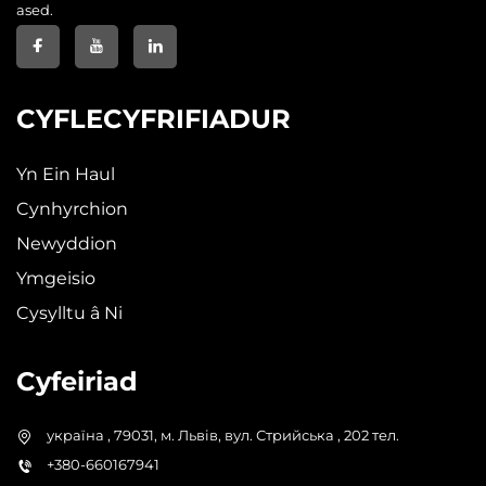
ased.
CYFLECYFRIFIADUR
Yn Ein Haul
Cynhyrchion
Newyddion
Ymgeisio
Cysylltu â Ni
Cyfeiriad
україна , 79031, м. Львів, вул. Стрийська , 202 тел.
+380-660167941