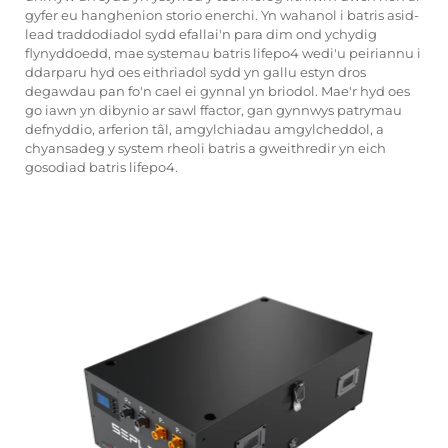
gyfer eu hanghenion storio enerchi. Yn wahanol i batris asid-
lead traddodiadol sydd efallai'n para dim ond ychydig
flynyddoedd, mae systemau batris lifepo4 wedi'u peiriannu i
ddarparu hyd oes eithriadol sydd yn gallu estyn dros
degawdau pan fo'n cael ei gynnal yn briodol. Mae'r hyd oes
go iawn yn dibynio ar sawl ffactor, gan gynnwys patrymau
defnyddio, arferion tâl, amgylchiadau amgylcheddol, a
chyansadeg y system rheoli batris a gweithredir yn eich
gosodiad batris lifepo4.