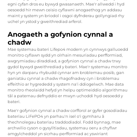
egni cyfan dros eu bywyd gwasanaeth. Mae'r allwedd i hyd
oesoedd hir mewn ceisio cyflawni anogaethog yn addasu
maint y system yn briodol i osgoi dyfnderau gollyngiad rhy
uchel yn ystod y gweithrediad arferol.
Anogaeth a gofynion cynnal a
chadw
Mae systemau bateri Lifepo4 modern yn cynnwys galluoedd
monitro cyflawn sydd yn olrhain mesuriadau perfformiad,
awgrymiadau diraddiad, a gofynion cynnal a chadw trwy
gydol bywyd gweithrediad y bateri. Mae'r systemau monitro
hyn yn darparu rhybudd cynnar am broblemau posib, gan
ganiatáu cynnal a chadw rhagofnadwy cyn i broblemau
effeithio ar hygrededd y system na'i ddiogelwch. Mae data
monitro rheolaidd hefyd yn helpu optimeiddio algorithmau
tâl a paternau defnyddio er mwyn uchoddi hyd oesoedd y
bateri.
Mae'r gofynion cynnal a chadw corfforol ar gyfer gosodiadau
baterïau LiFePO4 yn parhau'n isel o'i gymharu â
thechnolegau baterïau traddodiadol. Fodd bynnag, mae
archwilio cyson o gysylltiadau, systemau oeru a chyflwr
amgylcheddol yn sicrhau perfformiad ac yswiriant