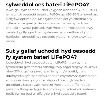
sylweddol oes bateri LiFePO4?
Iawn, gall tymheredd uchel yn gyson uwchben 40°C (104°F)
leihau hyd oesoedd bateri LiFePO4 gan 30–50% o'i gymharu
â chyflwr optimaidd. Mae tymheredd oer yn effeithio ar y
cyfleustad ar gael yn dros dro yn bennaf yn hytrach na
chausio dirwedd parhaol. Mae rheoli thermol addas drwy
inswlad, gollyngiad neu systemau oer gweithredol yn
hanfodol i uchoddi hyd oesoedd y bateri mewn tywyllau
heriol.
Sut y gallaf uchoddi hyd oesoedd
fy system bateri LiFePO4?
Uchoddwch hyd oesoedd bateri LiFePO4 trwy gynnal
tymheredd gweithredu canolig, trwy osgoi disgwyliau dwys
islaw 20% o gyflwr prysur pan fo hynny'n bosibl, trwy
ddefnyddio cyfarpar trefnu addas â chymhwyso tymheredd,
a thrwy sicrhau gollyngiad digonol o amgylchiadau
gosodiad y bateri. Gall monitro rheolaidd perfformiad y
system a thrwy arolygiadau proffesiynol adnabod materion
posib cyn eu bod yn effeithio ar hyd oesoedd y bateri.