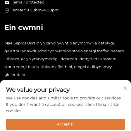
[email protected]
Amser: 9.00bm-4.00pm
Ein cwmni
Mae Seplos Ukrain yn canolbwyntio ar ymchwil a datblygu,
gwerthu ac awdurdod cynhyrchion storio energi fosffad haearn
lithiwm, ac yn ymrwymedig i ddarparu datrysiadau system
storio enerji batris lithiwm effeithiol, diogel a dibynadwy i
gleientiaid.
We value your privacy
We use cookies and similar tools to provide our services.
If you don't want to accept all cookies, click Personalize
cookies.
Hawlfraint © 2026 China Seplos Ukrain Technology Co., Ltd.
Cedwir pob hawl. -
Polisi Preifatrwydd
Accept all