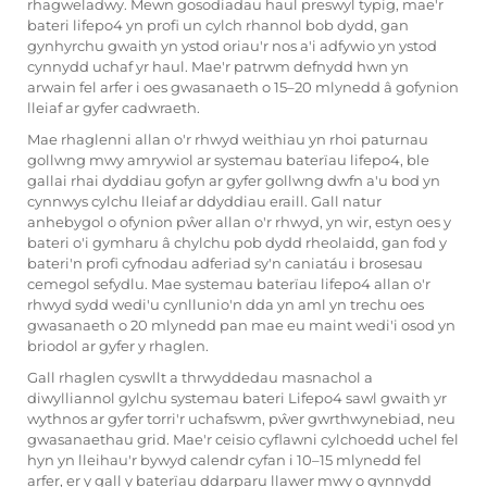
rhagweladwy. Mewn gosodiadau haul preswyl typig, mae'r
bateri lifepo4 yn profi un cylch rhannol bob dydd, gan
gynhyrchu gwaith yn ystod oriau'r nos a'i adfywio yn ystod
cynnydd uchaf yr haul. Mae'r patrwm defnydd hwn yn
arwain fel arfer i oes gwasanaeth o 15–20 mlynedd â gofynion
lleiaf ar gyfer cadwraeth.
Mae rhaglenni allan o'r rhwyd weithiau yn rhoi paturnau
gollwng mwy amrywiol ar systemau baterïau lifepo4, ble
gallai rhai dyddiau gofyn ar gyfer gollwng dwfn a'u bod yn
cynnwys cylchu lleiaf ar ddyddiau eraill. Gall natur
anhebygol o ofynion pŵer allan o'r rhwyd, yn wir, estyn oes y
bateri o'i gymharu â chylchu pob dydd rheolaidd, gan fod y
bateri'n profi cyfnodau adferiad sy'n caniatáu i brosesau
cemegol sefydlu. Mae systemau baterïau lifepo4 allan o'r
rhwyd sydd wedi'u cynllunio'n dda yn aml yn trechu oes
gwasanaeth o 20 mlynedd pan mae eu maint wedi'i osod yn
briodol ar gyfer y rhaglen.
Gall rhaglen cyswllt a thrwyddedau masnachol a
diwylliannol gylchu systemau bateri Lifepo4 sawl gwaith yr
wythnos ar gyfer torri'r uchafswm, pŵer gwrthwynebiad, neu
gwasanaethau grid. Mae'r ceisio cyflawni cylchoedd uchel fel
hyn yn lleihau'r bywyd calendr cyfan i 10–15 mlynedd fel
arfer, er y gall y baterïau ddarparu llawer mwy o gynnydd