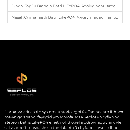
Blaen :
Top 10 Brand o Batri LiFePO4: Adolygiadau Arbenigol
Nesaf :
Cynhaliaeth Batri LiFePO4: Awgrymiadau Hanfodol
Darparwr arloesol o systemau storio egni fosffad haearn lithiwm
mewn gwahanol feysydd ym Mhrofa. Mae Seplos yn cyflwyno
atebion batris LiFePO4 effeithiol, diogel a ddibynadwy ar gyfer
cais cartrefi, masnachol a threialaeth â chyfuno llawn i'r llinell