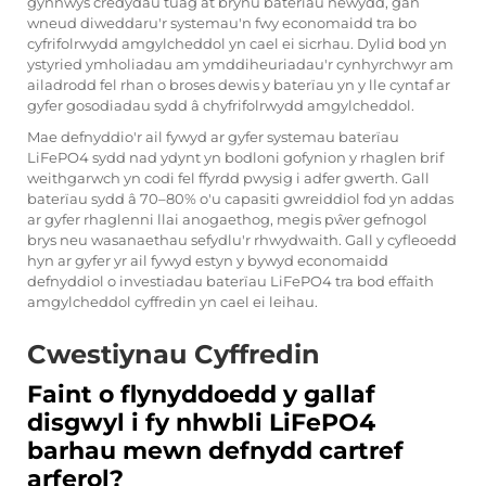
gynnwys credydau tuag at brynu baterïau newydd, gan
wneud diweddaru'r systemau'n fwy economaidd tra bo
cyfrifolrwydd amgylcheddol yn cael ei sicrhau. Dylid bod yn
ystyried ymholiadau am ymddiheuriadau'r cynhyrchwyr am
ailadrodd fel rhan o broses dewis y baterïau yn y lle cyntaf ar
gyfer gosodiadau sydd â chyfrifolrwydd amgylcheddol.
Mae defnyddio'r ail fywyd ar gyfer systemau baterïau
LiFePO4 sydd nad ydynt yn bodloni gofynion y rhaglen brif
weithgarwch yn codi fel ffyrdd pwysig i adfer gwerth. Gall
baterïau sydd â 70–80% o'u capasiti gwreiddiol fod yn addas
ar gyfer rhaglenni llai anogaethog, megis pŵer gefnogol
brys neu wasanaethau sefydlu'r rhwydwaith. Gall y cyfleoedd
hyn ar gyfer yr ail fywyd estyn y bywyd economaidd
defnyddiol o investiadau baterïau LiFePO4 tra bod effaith
amgylcheddol cyffredin yn cael ei leihau.
Cwestiynau Cyffredin
Faint o flynyddoedd y gallaf
disgwyl i fy nhwbli LiFePO4
barhau mewn defnydd cartref
arferol?