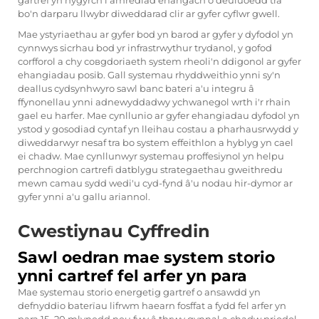
gartref yn hygyrch i amrediad ehangach o deuluoedd tra
bo'n darparu llwybr diweddarad clir ar gyfer cyflwr gwell.
Mae ystyriaethau ar gyfer bod yn barod ar gyfer y dyfodol yn
cynnwys sicrhau bod yr infrastrwythur trydanol, y gofod
corfforol a chy совgdoriaeth system rheoli'n ddigonol ar gyfer
ehangiadau posib. Gall systemau rhyddweithio ynni sy'n
deallus cydsynhwyro sawl banc bateri a'u integru â
ffynonellau ynni adnewyddadwy ychwanegol wrth i'r rhain
gael eu harfer. Mae cynllunio ar gyfer ehangiadau dyfodol yn
ystod y gosodiad cyntaf yn lleihau costau a pharhausrwydd y
diweddarwyr nesaf tra bo system effeithlon a hyblyg yn cael
ei chadw. Mae cynllunwyr systemau proffesiynol yn helpu
perchnogion cartrefi datblygu strategaethau gweithredu
mewn camau sydd wedi'u cyd-fynd â'u nodau hir-dymor ar
gyfer ynni a'u gallu ariannol.
Cwestiynau Cyffredin
Sawl oedran mae system storio
ynni cartref fel arfer yn para
Mae systemau storio energetig gartref o ansawdd yn
defnyddio baterïau lifrwm haearn fosffat a fydd fel arfer yn