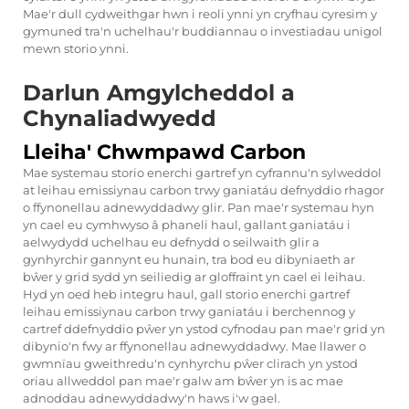
Mae'r dull cydweithgar hwn i reoli ynni yn cryfhau cyresim y
gymuned tra'n uchelhau'r buddiannau o investiadau unigol
mewn storio ynni.
Darlun Amgylcheddol a
Chynaliadwyedd
Lleiha' Chwmpawd Carbon
Mae systemau storio enerchi gartref yn cyfrannu'n sylweddol
at leihau emissiynau carbon trwy ganiatáu defnyddio rhagor
o ffynonellau adnewyddadwy glir. Pan mae'r systemau hyn
yn cael eu cymhwyso â phaneli haul, gallant ganiatáu i
aelwydydd uchelhau eu defnydd o seilwaith glir a
gynhyrchir gannynt eu hunain, tra bod eu dibyniaeth ar
bŵer y grid sydd yn seiliedig ar gloffraint yn cael ei leihau.
Hyd yn oed heb integru haul, gall storio enerchi gartref
leihau emissiynau carbon trwy ganiatáu i berchennog y
cartref ddefnyddio pŵer yn ystod cyfnodau pan mae'r grid yn
dibynio'n fwy ar ffynonellau adnewyddadwy. Mae llawer o
gwmnïau gweithredu'n cynhyrchu pŵer clirach yn ystod
oriau allweddol pan mae'r galw am bŵer yn is ac mae
adnoddau adnewyddadwy'n haws i'w gael.