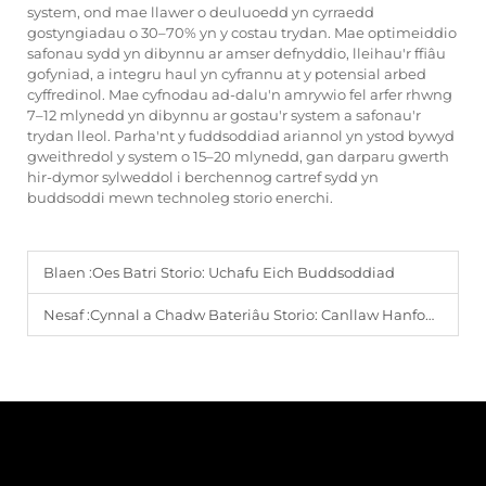
system, ond mae llawer o deuluoedd yn cyrraedd
gostyngiadau o 30–70% yn y costau trydan. Mae optimeiddio
safonau sydd yn dibynnu ar amser defnyddio, lleihau'r ffiâu
gofyniad, a integru haul yn cyfrannu at y potensial arbed
cyffredinol. Mae cyfnodau ad-dalu'n amrywio fel arfer rhwng
7–12 mlynedd yn dibynnu ar gostau'r system a safonau'r
trydan lleol. Parha'nt y fuddsoddiad ariannol yn ystod bywyd
gweithredol y system o 15–20 mlynedd, gan darparu gwerth
hir-dymor sylweddol i berchennog cartref sydd yn
buddsoddi mewn technoleg storio enerchi.
Blaen :
Oes Batri Storio: Uchafu Eich Buddsoddiad
Nesaf :
Cynnal a Chadw Bateriâu Storio: Canllaw Hanfodol i'r Gofal