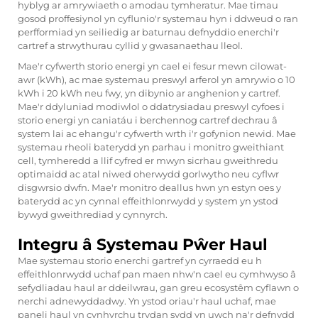
hyblyg ar amrywiaeth o amodau tymheratur. Mae timau
gosod proffesiynol yn cyflunio'r systemau hyn i ddweud o ran
perfformiad yn seiliedig ar baturnau defnyddio enerchi'r
cartref a strwythurau cyllid y gwasanaethau lleol.
Mae'r cyfwerth storio energi yn cael ei fesur mewn cilowat-
awr (kWh), ac mae systemau preswyl arferol yn amrywio o 10
kWh i 20 kWh neu fwy, yn dibynio ar anghenion y cartref.
Mae'r ddyluniad modiwlol o ddatrysiadau preswyl cyfoes i
storio energi yn caniatáu i berchennog cartref dechrau â
system lai ac ehangu'r cyfwerth wrth i'r gofynion newid. Mae
systemau rheoli baterydd yn parhau i monitro gweithiant
cell, tymheredd a llif cyfred er mwyn sicrhau gweithredu
optimaidd ac atal niwed oherwydd gorlwytho neu cyflwr
disgwrsio dwfn. Mae'r monitro deallus hwn yn estyn oes y
baterydd ac yn cynnal effeithlonrwydd y system yn ystod
bywyd gweithrediad y cynnyrch.
Integru â Systemau Pŵer Haul
Mae systemau storio enerchi gartref yn cyrraedd eu h
effeithlonrwydd uchaf pan maen nhw'n cael eu cymhwyso â
sefydliadau haul ar ddeilwrau, gan greu ecosystêm cyflawn o
nerchi adnewyddadwy. Yn ystod oriau'r haul uchaf, mae
paneli haul yn cynhyrchu trydan sydd yn uwch na'r defnydd