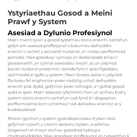
Ystyriaethau Gosod a Meini
Prawf y System
Asesiad a Dylunio Profesiynol
Mae'r maint cywir a gosod systemau storio enerchi cartref yn
gofyn am asesiad proffesiynol o baturnau defnyddio
enerchi'r cartref, y seilwaith trydanol, a'r nodau perfformiad
penodol. Mae gosodwyr cymwys yn dadansoddi biliau'r
gwasanaeth, yn cynnal asesiadau llwyth, ac yn ystyried
baneli trydanol presennol i benderfynu'r specifigeddau
optimaidd ar gyfer y system. Mae'r broses asesu'n ystyried
ffactorau fel anghenion pwer nadolig uchaf, defnyddio
enerchi pob dydd, gofynion pwer cefnogol, a'r gofod gosod
sydd ar gael. Mae'r asesiad cyfanomni hwn yn sicrhau bod y
system storio enerchi cartref yn cyd-fynd â'r disgwylion
perfformiad tra bo'n uchelhau'r ad-daliadau ariannol ar y
buddsoddiad.
Rhaid i gynllun y system gydnabod codau trydan lleol,
gofynion cyswllt y cwmni darparu trydan, a safonau
diogelwch er mwyn sicrhau gosodiad hyblyg a
chydnabyddedig. Mae gosodwyr proffesiynol yn cydweithio â