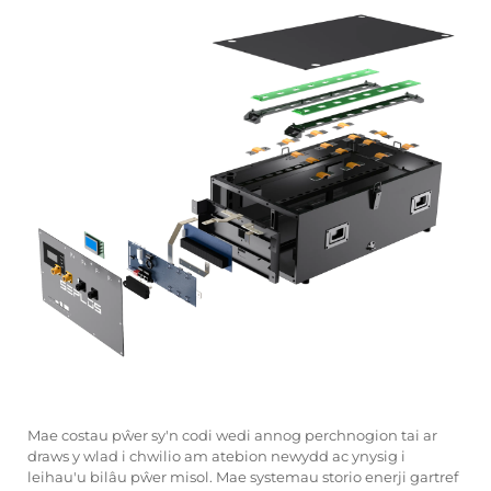
Mae costau pŵer sy'n codi wedi annog perchnogion tai ar
draws y wlad i chwilio am atebion newydd ac ynysig i
leihau'u bilâu pŵer misol. Mae systemau storio enerji gartref