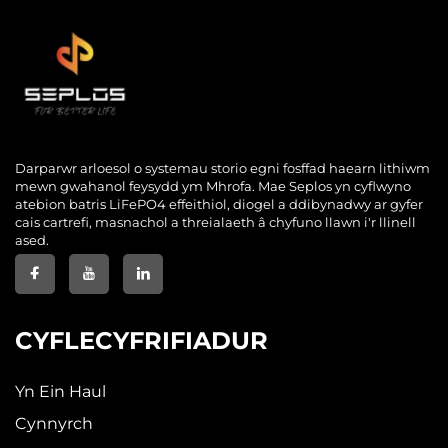
Darparwr arloesol o systemau storio egni fosffad haearn lithiwm
mewn gwahanol feysydd ym Mhrofa. Mae Seplos yn cyflwyno
atebion batris LiFePO4 effeithiol, diogel a ddibynadwy ar gyfer
cais cartrefi, masnachol a threialaeth â chyfuno llawn i'r llinell
ased.
CYFLECYFRIFIADUR
Yn Ein Haul
Cynnyrch