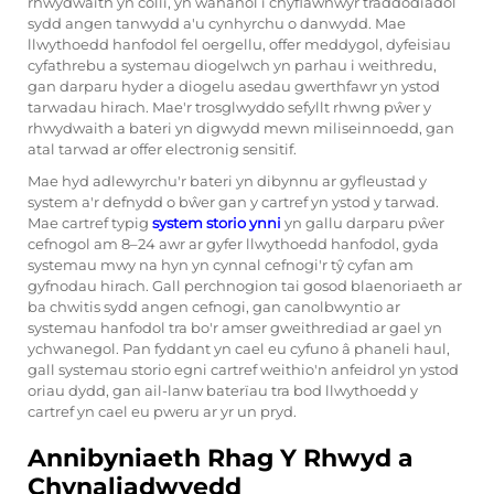
rhwydwaith yn colli, yn wahanol i chyflawnwyr traddodiadol
sydd angen tanwydd a'u cynhyrchu o danwydd. Mae
llwythoedd hanfodol fel oergellu, offer meddygol, dyfeisiau
cyfathrebu a systemau diogelwch yn parhau i weithredu,
gan darparu hyder a diogelu asedau gwerthfawr yn ystod
tarwadau hirach. Mae'r trosglwyddo sefyllt rhwng pŵer y
rhwydwaith a bateri yn digwydd mewn miliseinnoedd, gan
atal tarwad ar offer electronig sensitif.
Mae hyd adlewyrchu'r bateri yn dibynnu ar gyfleustad y
system a'r defnydd o bŵer gan y cartref yn ystod y tarwad.
Mae cartref typig
system storio ynni
yn gallu darparu pŵer
cefnogol am 8–24 awr ar gyfer llwythoedd hanfodol, gyda
systemau mwy na hyn yn cynnal cefnogi'r tŷ cyfan am
gyfnodau hirach. Gall perchnogion tai gosod blaenoriaeth ar
ba chwitis sydd angen cefnogi, gan canolbwyntio ar
systemau hanfodol tra bo'r amser gweithrediad ar gael yn
ychwanegol. Pan fyddant yn cael eu cyfuno â phaneli haul,
gall systemau storio egni cartref weithio'n anfeidrol yn ystod
oriau dydd, gan ail-lanw baterïau tra bod llwythoedd y
cartref yn cael eu pweru ar yr un pryd.
Annibyniaeth Rhag Y Rhwyd a
Chynaliadwyedd