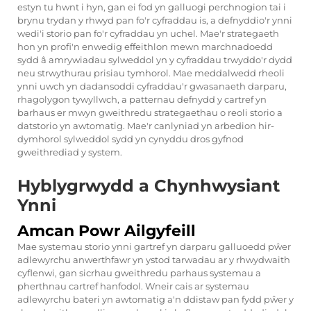
estyn tu hwnt i hyn, gan ei fod yn galluogi perchnogion tai i
brynu trydan y rhwyd pan fo'r cyfraddau is, a defnyddio'r ynni
wedi'i storio pan fo'r cyfraddau yn uchel. Mae'r strategaeth
hon yn profi'n enwedig effeithlon mewn marchnadoedd
sydd â amrywiadau sylweddol yn y cyfraddau trwyddo'r dydd
neu strwythurau prisiau tymhorol. Mae meddalwedd rheoli
ynni uwch yn dadansoddi cyfraddau'r gwasanaeth darparu,
rhagolygon tywyllwch, a patternau defnydd y cartref yn
barhaus er mwyn gweithredu strategaethau o reoli storio a
datstorio yn awtomatig. Mae'r canlyniad yn arbedion hir-
dymhorol sylweddol sydd yn cynyddu dros gyfnod
gweithrediad y system.
Hyblygrwydd a Chynhwysiant
Ynni
Amcan Powr Ailgyfeill
Mae systemau storio ynni gartref yn darparu galluoedd pŵer
adlewyrchu anwerthfawr yn ystod tarwadau ar y rhwydwaith
cyflenwi, gan sicrhau gweithredu parhaus systemau a
pherthnau cartref hanfodol. Wneir cais ar systemau
adlewyrchu bateri yn awtomatig a'n ddistaw pan fydd pŵer y