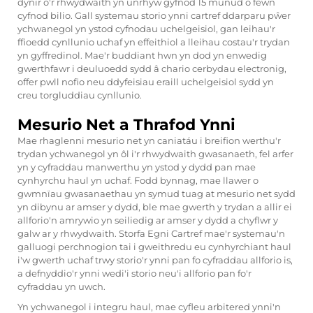
dynir o'r rhwydwaith yn unrhyw gyfnod 15 munud o fewn
cyfnod bilio. Gall systemau storio ynni cartref ddarparu pŵer
ychwanegol yn ystod cyfnodau uchelgeisiol, gan leihau'r
ffioedd cynllunio uchaf yn effeithiol a lleihau costau'r trydan
yn gyffredinol. Mae'r buddiant hwn yn dod yn enwedig
gwerthfawr i deuluoedd sydd â chario cerbydau electronig,
offer pwll nofio neu ddyfeisiau eraill uchelgeisiol sydd yn
creu torgluddiau cynllunio.
Mesurio Net a Thrafod Ynni
Mae rhaglenni mesurio net yn caniatáu i breifion werthu'r
trydan ychwanegol yn ôl i'r rhwydwaith gwasanaeth, fel arfer
yn y cyfraddau manwerthu yn ystod y dydd pan mae
cynhyrchu haul yn uchaf. Fodd bynnag, mae llawer o
gwmnïau gwasanaethau yn symud tuag at mesurio net sydd
yn dibynu ar amser y dydd, ble mae gwerth y trydan a allir ei
allforio'n amrywio yn seiliedig ar amser y dydd a chyflwr y
galw ar y rhwydwaith.
Storfa Egni Cartref
mae'r systemau'n
galluogi perchnogion tai i gweithredu eu cynhyrchiant haul
i'w gwerth uchaf trwy storio'r ynni pan fo cyfraddau allforio is,
a defnyddio'r ynni wedi'i storio neu'i allforio pan fo'r
cyfraddau yn uwch.
Yn ychwanegol i integru haul, mae cyfleu arbitered ynni'n