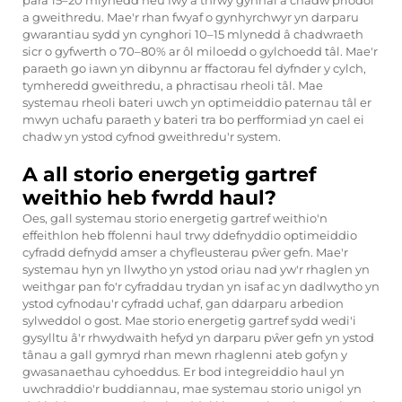
para 15–20 mlynedd neu fwy â thrwy gynnal a chadw priodol
a gweithredu. Mae'r rhan fwyaf o gynhyrchwyr yn darparu
gwarantiau sydd yn cynghori 10–15 mlynedd â chadwraeth
sicr o gyfwerth o 70–80% ar ôl miloedd o gylchoedd tâl. Mae'r
paraeth go iawn yn dibynnu ar ffactorau fel dyfnder y cylch,
tymheredd gweithredu, a phractisau rheoli tâl. Mae
systemau rheoli bateri uwch yn optimeiddio paternau tâl er
mwyn uchafu paraeth y bateri tra bo perfformiad yn cael ei
chadw yn ystod cyfnod gweithredu'r system.
A all storio energetig gartref
weithio heb fwrdd haul?
Oes, gall systemau storio energetig gartref weithio'n
effeithlon heb ffolenni haul trwy ddefnyddio optimeiddio
cyfradd defnydd amser a chyfleusterau pŵer gefn. Mae'r
systemau hyn yn llwytho yn ystod oriau nad yw'r rhaglen yn
weithgar pan fo'r cyfraddau trydan yn isaf ac yn dadlwytho yn
ystod cyfnodau'r cyfradd uchaf, gan ddarparu arbedion
sylweddol o gost. Mae storio energetig gartref sydd wedi'i
gysylltu â'r rhwydwaith hefyd yn darparu pŵer gefn yn ystod
tânau a gall gymryd rhan mewn rhaglenni ateb gofyn y
gwasanaethau cyhoeddus. Er bod integreiddio haul yn
uwchraddio'r buddiannau, mae systemau storio unigol yn