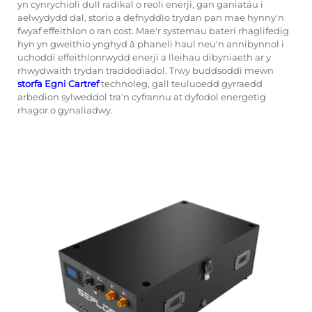
yn cynrychioli dull radikal o reoli enerji, gan ganiatáu i
aelwydydd dal, storio a defnyddio trydan pan mae hynny'n
fwyaf effeithlon o ran cost. Mae'r systemau bateri rhaglifedig
hyn yn gweithio ynghyd â phaneli haul neu'n annibynnol i
uchoddi effeithlonrwydd enerji a lleihau dibyniaeth ar y
rhwydwaith trydan traddodiadol. Trwy buddsoddi mewn
storfa Egni Cartref
technoleg, gall teuluoedd gyrraedd
arbedion sylweddol tra'n cyfrannu at dyfodol energetig
rhagor o gynaliadwy.