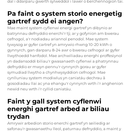
dal i ddarparu gwerth sylweddol i lawer o berchennogion tai.
Pa faint o system storio energetig
gartref sydd ei angen?
Mae maint system cyflenwi energi gartref yn dibynio ar
batrynnau defnyddio enerchi'r tŷ, ar y gofynion am bwerau
cefnogol, a'r nodiadau ariannol penodol. Mae system
tywysog ar gyfer cartref yn amrywio rhwng 10-20 kWh o
gynnyrch, gan darparu 8-24 awr o bwerau cefnogol ar gyfer
llwythoedd hanfodol. Mae archwiliadau energhi proffesiynol
yn dadansoddi biliau'r gwasanaeth cyflenwi a phatrynnau
defnyddio er mwyn pennu'r cynnyrch gorau ar gyfer
symudiad llwytho a chynhwysyddion cefnogol. Mae
cynlluniau system modiwlus yn caniatáu dechrau â
gosodiadau llai ac yna ehangu'r cynnyrch wrth i'r anghenion
newid neu wrth i'r cyllid caniatáu.
Faint y gall system cyflenwi
energhi gartref arbed ar biliau
trydan
Amrywir arbedion storio enerchi gartref yn seiliedig ar
safonau'r gwasanaethu lleol, paturnau defnyddio, a maint y