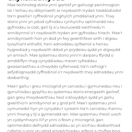
Mae technoleg storio ynni gartref yn galluogi perchnogion
tai i leihau eu dibyniaeth ar rwydwaith trydan traddodiadol
tra'n gwella'r cyffredinol ynghylch ymddaliad ynni. Trwy
storio ynni yn ystod cyfnodau cynhyrchu optimaidd neu
gyfnodau is-cost, gall tŷ a'u teuluoedd weithredu'n
annibynnol o'r rwydwaith trydan am gyfnodau hirach. Mae'r
annibyniaeth hon yn dod yn fwy gwerthfawr wrth i digrau
tywylliant eithafol, heni adnoddau sylfaenol a heriau
hygrediad y rwydwaith ddod yn pryderau sydd yn digwydd
yn amlach. Mae systemau storio ynni'n darparu ffyrdd o
amddiffyn rhag cynyddiadau mewn cyfraddau
gwasanaethau a chwyddo cyflenwad, tra'n cefnogi'r
sefydlogrwydd cyffredinol o'r rwydwaith trwy adnoddau ynni
dosbarthig.
Mae'r gallu i greu microgrid yn caniatáu i gymunedau neu i
gynulliadau gysylltu eu systemau storio energaeth gartref,
gan greu rhwydweithiau lleol o blwyddyn sydd yn gallu
gweithio'n annibynnol ar y grid prif. Mae'r systemau ynni
cymunedol hyn yn cynyddu'r cyresim tra'n caniatáu rhannu
ynni rhwng y tŷ a gymerodd ran. Mae systemau rheoli uwch
yn cydsynhwyro llif yr ynni o fewn y microgrid, gan
optimeiddio defnydd adnoddau ac yn sicrhau dosbarthiad
cyfartal o ynni yn ystod amgylchiadau arferol a chyflwr brys.