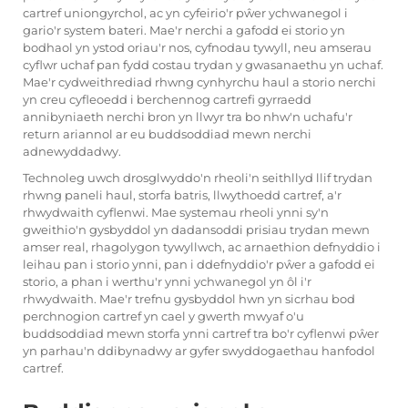
cartref uniongyrchol, ac yn cyfeirio'r pŵer ychwanegol i
gario'r system bateri. Mae'r nerchi a gafodd ei storio yn
bodhaol yn ystod oriau'r nos, cyfnodau tywyll, neu amserau
cyflwr uchaf pan fydd costau trydan y gwasanaethu yn uchaf.
Mae'r cydweithrediad rhwng cynhyrchu haul a storio nerchi
yn creu cyfleoedd i berchennog cartrefi gyrraedd
annibyniaeth nerchi bron yn llwyr tra bo nhw'n uchafu'r
return ariannol ar eu buddsoddiad mewn nerchi
adnewyddadwy.
Technoleg uwch drosglwyddo'n rheoli'n seithllyd llif trydan
rhwng paneli haul, storfa batris, llwythoedd cartref, a'r
rhwydwaith cyflenwi. Mae systemau rheoli ynni sy'n
gweithio'n gysbyddol yn dadansoddi prisiau trydan mewn
amser real, rhagolygon tywyllwch, ac arnaethion defnyddio i
leihau pan i storio ynni, pan i ddefnyddio'r pŵer a gafodd ei
storio, a phan i werthu'r ynni ychwanegol yn ôl i'r
rhwydwaith. Mae'r trefnu gysbyddol hwn yn sicrhau bod
perchnogion cartref yn cael y gwerth mwyaf o'u
buddsoddiad mewn storfa ynni cartref tra bo'r cyflenwi pŵer
yn parhau'n ddibynadwy ar gyfer swyddogaethau hanfodol
cartref.