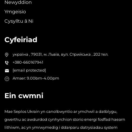
Newyddion
Ymgeisio
Cysylltu â Ni
Cyfeiriad
україна , 79031, м. Львів, вул. Стрийська , 202 тел.
+380-660167941
[email protected]
Amser: 9.00bm-4.00pm
Ein cwmni
Mae Seplos Ukrain yn canolbwyntio ar ymchwil a datblygu,
gwerthu ac awdurdod cynhyrchion storio energi fosffad haearn
lithiwm, ac yn ymrwymedig i ddarparu datrysiadau system