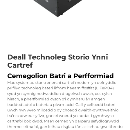
Deall Technoleg Storio Ynni
Cartref
Cemegolion Batri a Perfformiad
Mae systemau storio enerchi cartref modern yn defnyddio
prifllyg technoleg bateri lifrwm haearn ffosffat (LiFePO4),
sydd yn cynnig nodweddion diogelwch uwch, oes cylch
hirach, a pherfformiad cyson o'i gymharu â'r amgen
traddodiadol o bateriau plwm-acid. Gall y celloedd bateri
uwch hyn wyro miloedd o gylchoedd gwaith-gwrthweithio
tra'n cadw eu cyflwr, gan ei wneud yn addas i gymhwyso
cartrefol bob dydd. Mae'r cemeg yn darparu sefydlogrwydd
thermol eithafol, gan leihau risgiau tân a sicrhau gweithredu