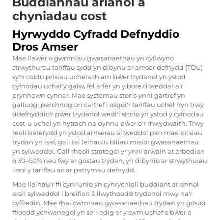
Buddiannau arianol a
chyniadau cost
Hyrwyddo Cyfradd Defnyddio
Dros Amser
Mae llawer o gwmnïau gwasanaethau yn cyflwyno
strwythurau tariffau sydd yn dibynu ar amser defnydd (TOU)
sy'n coblu prisiau uchelach am bŵer trydanol yn ystod
cyfnodau uchaf y galw, fel arfer yn y bore diweddar a'r
prynhawn cynnar. Mae systemau storio ynni gartref yn
galluogi perchnogion cartref i osgoi'r tariffau uchel hyn trwy
ddefnyddio'r pŵer trydanol wedi'i storio yn ystod y cyfnodau
cost-u uchel yn hytrach na dynnu pŵer o'r rhwydwaith. Trwy
reoli baterydd yn ystod amserau allweddol pan mae prisiau
trydan yn isaf, gall tai leihau'u biliau misiol gwasanaethau
yn sylweddol. Gall rheoli strategol yr ynni arwain at arbedion
o 30–50% neu fwy ar gostau trydan, yn dibynio ar strwythurau
lleol y tariffau ac ar patrymau defnydd.
Mae lleihau'r ffi cynllunio yn cynrychioli buddiant ariannol
arall sylweddol i breifion â llwythoedd trydanol mwy na'r
cyffredin. Mae rhai cwmnïau gwasanaethau trydan yn gosod
ffioedd ychwanegol yn seiliedig ar y swm uchaf o bŵer a