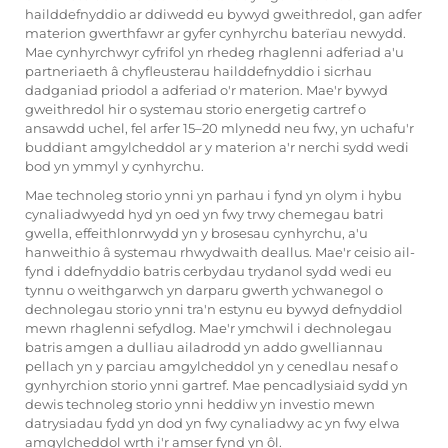
hailddefnyddio ar ddiwedd eu bywyd gweithredol, gan adfer
materion gwerthfawr ar gyfer cynhyrchu baterïau newydd.
Mae cynhyrchwyr cyfrifol yn rhedeg rhaglenni adferiad a'u
partneriaeth â chyfleusterau hailddefnyddio i sicrhau
dadganiad priodol a adferiad o'r materion. Mae'r bywyd
gweithredol hir o systemau storio energetig cartref o
ansawdd uchel, fel arfer 15–20 mlynedd neu fwy, yn uchafu'r
buddiant amgylcheddol ar y materion a'r nerchi sydd wedi
bod yn ymmyl y cynhyrchu.
Mae technoleg storio ynni yn parhau i fynd yn olym i hybu
cynaliadwyedd hyd yn oed yn fwy trwy chemegau batri
gwella, effeithlonrwydd yn y brosesau cynhyrchu, a'u
hanweithio â systemau rhwydwaith deallus. Mae'r ceisio ail-
fynd i ddefnyddio batris cerbydau trydanol sydd wedi eu
tynnu o weithgarwch yn darparu gwerth ychwanegol o
dechnolegau storio ynni tra'n estynu eu bywyd defnyddiol
mewn rhaglenni sefydlog. Mae'r ymchwil i dechnolegau
batris amgen a dulliau ailadrodd yn addo gwelliannau
pellach yn y parciau amgylcheddol yn y cenedlau nesaf o
gynhyrchion storio ynni gartref. Mae pencadlysiaid sydd yn
dewis technoleg storio ynni heddiw yn investio mewn
datrysiadau fydd yn dod yn fwy cynaliadwy ac yn fwy elwa
amgylcheddol wrth i'r amser fynd yn ôl.