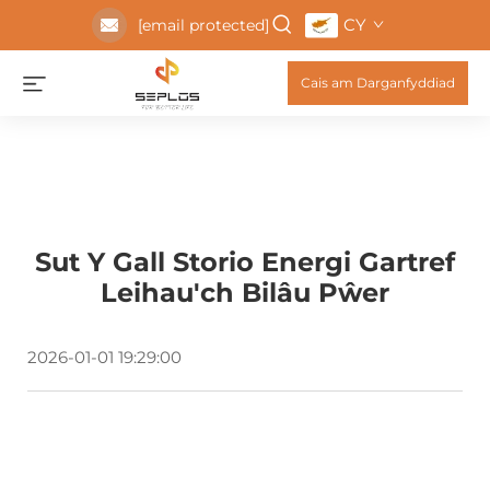
CY
[email protected]
Cais am Darganfyddiad
Sut Y Gall Storio Energi Gartref
Leihau'ch Bilâu Pŵer
2026-01-01 19:29:00