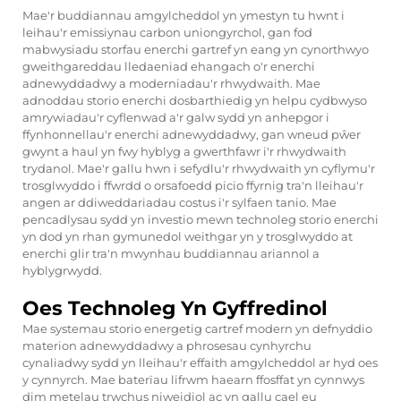
Mae'r buddiannau amgylcheddol yn ymestyn tu hwnt i
leihau'r emissiynau carbon uniongyrchol, gan fod
mabwysiadu storfau enerchi gartref yn eang yn cynorthwyo
gweithgareddau lledaeniad ehangach o'r enerchi
adnewyddadwy a moderniadau'r rhwydwaith. Mae
adnoddau storio enerchi dosbarthiedig yn helpu cydbwyso
amrywiadau'r cyflenwad a'r galw sydd yn anhepgor i
ffynhonnellau'r enerchi adnewyddadwy, gan wneud pŵer
gwynt a haul yn fwy hyblyg a gwerthfawr i'r rhwydwaith
trydanol. Mae'r gallu hwn i sefydlu'r rhwydwaith yn cyflymu'r
trosglwyddo i ffwrdd o orsafoedd picio ffyrnig tra'n lleihau'r
angen ar ddiweddariadau costus i'r sylfaen tanio. Mae
pencadlysau sydd yn investio mewn technoleg storio enerchi
yn dod yn rhan gymunedol weithgar yn y trosglwyddo at
enerchi glir tra'n mwynhau buddiannau ariannol a
hyblygrwydd.
Oes Technoleg Yn Gyffredinol
Mae systemau storio energetig cartref modern yn defnyddio
materion adnewyddadwy a phrosesau cynhyrchu
cynaliadwy sydd yn lleihau'r effaith amgylcheddol ar hyd oes
y cynnyrch. Mae baterïau lifrwm haearn ffosffat yn cynnwys
dim metelau trwchus niweidiol ac yn gallu cael eu