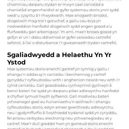
chwmnïau darparu trydan er mwyn cael caniatâd a
chaniatâd angenrheidiol ar gyfer systemau storio ynni sydd
wedi'u cysylltu â'r rhwydwaith. Mae anogaeth briodol,
diogelwch rhag troi'r goruchaf, a gallu cau brys yn
nodweddion hanfodol diogelwch sydd angen gosod a'u
ffurfweddu gan arbenigwyr. Yn aml, mae'r broses gosod yn
gofyn ar un i ddau ddiwrnod ar gyfer ceisiadau cartrefol
safonol, â llai o disturbance i'r gwasanaeth trydan cartrefol.
Sgaliadwyedd a Helaethu Yn Yr
Ystod
Mae systemau storio enerchi gartref yn cynnig y gallu i
ehangu'n addas sy'n caniatáu i berchennog y cartref
gynyddu'r cyfleustodau wrth i anghenion newid neu wrth i'r
cyllid caniatáu. Gall gosodiadau cychwynnol gychwyn â
banci bateri llai sydd yn darparu pŵer adlewyrchu hanfodol
a chyflwr symud llwyth sylfaenol. Gall modiwlau bateri
ychwanegol gael eu hunaniaethu'n seithrach i ehangu
cyfleustodau storio, estyn amser gweithredu adlewyrchu,
neu i gydymffurfio â llwythoedd trydanol sydd yn cynyddu,
fel prisiau cerbydau electronig neu ychwanegiadau at y
cartref. Mae'r dull graddol hwn yn gwneud storio enerchi