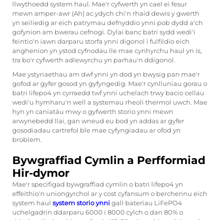
llwythoedd system haul. Mae'r cyfwerth yn cael ei fesur
mewn amper-awr (Ah) ac ydych chi'n rhaid dewis y gwerth
yn seiliedig ar eich patrymau defnyddio ynni pob dydd a'ch
gofynion am bwerau cefnogi. Dylai banc batri sydd wedi'i
feintio'n iawn darparu storfa ynni digonol i fulfildio eich
anghenion yn ystod cyfnodau lle mae cynhyrchu haul yn is,
tra bo'r cyfwerth adlewyrchu yn parhau'n ddigonol.
Mae ystyriaethau am dwf ynni yn dod yn bwysig pan mae'r
gofod ar gyfer gosod yn gyfyngedig. Mae'r cynlluniau gorau o
batri lifepo4 yn cyrraedd twf ynni uchelach trwy bacio cellau
wedi'u hymharu'n well a systemau rheoli thermol uwch. Mae
hyn yn caniatáu mwy o gyfwerth storio ynni mewn
arwynebedd llai, gan wneud eu bod yn addas ar gyfer
gosodiadau cartrefol ble mae cyfyngiadau ar ofod yn
broblem.
Bywgraffiad Cymlin a Perfformiad
Hir-dymor
Mae'r specifigad bywgraffiad cymlin o batri lifepo4 yn
effeithio'n uniongyrchol ar y cost cyfansum o berchennu eich
system haul
system storio ynni
gall baterïau LiFePO4
uchelgadrin ddarparu 6000 i 8000 cylch o dan 80% o