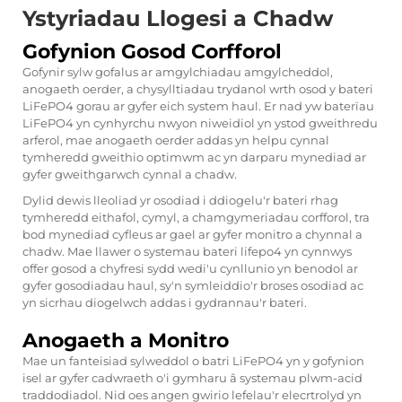
Ystyriadau Llogesi a Chadw
Gofynion Gosod Corfforol
Gofynir sylw gofalus ar amgylchiadau amgylcheddol,
anogaeth oerder, a chysylltiadau trydanol wrth osod y bateri
LiFePO4 gorau ar gyfer eich system haul. Er nad yw baterïau
LiFePO4 yn cynhyrchu nwyon niweidiol yn ystod gweithredu
arferol, mae anogaeth oerder addas yn helpu cynnal
tymheredd gweithio optimwm ac yn darparu mynediad ar
gyfer gweithgarwch cynnal a chadw.
Dylid dewis lleoliad yr osodiad i ddiogelu'r bateri rhag
tymheredd eithafol, cymyl, a chamgymeriadau corfforol, tra
bod mynediad cyfleus ar gael ar gyfer monitro a chynnal a
chadw. Mae llawer o systemau bateri lifepo4 yn cynnwys
offer gosod a chyfresi sydd wedi'u cynllunio yn benodol ar
gyfer gosodiadau haul, sy'n symleiddio'r broses osodiad ac
yn sicrhau diogelwch addas i gydrannau'r bateri.
Anogaeth a Monitro
Mae un fanteisiad sylweddol o batri LiFePO4 yn y gofynion
isel ar gyfer cadwraeth o'i gymharu â systemau plwm-acid
traddodiadol. Nid oes angen gwirio lefelau'r elecrtrolyd yn