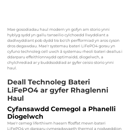
Mae gosodiadau haul modern yn gofyn am storio ynni
hyblyg sydd yn gallu tanseilio cylchoedd llwyddiant a
dadlwyddiant pob dydd tra bo'ch perfformiad yn aros cyson
dros degawdau. Mae'r systemau bateri LiFePO4 gorau yn
cyfuno technoleg cell uwch â systemau rheoli bateri deallus i
ddarparu effeithlonrwydd optimaidd, diogelwch, a
chylchrediad ar y buddsoddiad ar gyfer ceisio storio ynni
haul.
Deall Technoleg Bateri
LiFePO4 ar gyfer Rhaglenni
Haul
Cyfansawdd Cemegol a Phanelli
Diogelwch
Mae'r cemeg liferthiwm haearn ffosffat mewn bateri
LiFePO4 yn darparu cymeradwyaeth thermol a nodweddion