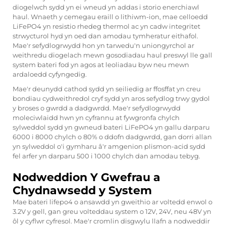
diogelwch sydd yn ei wneud yn addas i storio enerchiawl
haul. Wnaeth y cemegau eraill o lithiwm-ion, mae celloedd
LiFePO4 yn resistio rhedeg thermol ac yn cadw integritet
strwycturol hyd yn oed dan amodau tymheratur eithafol.
Mae'r sefydlogrwydd hon yn tarwedu'n uniongyrchol ar
weithredu diogelach mewn gosodiadau haul preswyl lle gall
system bateri fod yn agos at leoliadau byw neu mewn
ardaloedd cyfyngedig.
Mae'r deunydd cathod sydd yn seiliedig ar ffosffat yn creu
bondiau cydweithredol cryf sydd yn aros sefydlog trwy gydol
y broses o gwrdd a dadgwrdd. Mae'r sefydlogrwydd
moleciwlaidd hwn yn cyfrannu at fywgronfa chylch
sylweddol sydd yn gwneud bateri LiFePO4 yn gallu darparu
6000 i 8000 chylch o 80% o ddofn dadgwrdd, gan dorri allan
yn sylweddol o'i gymharu â'r amgenion plismon-acid sydd
fel arfer yn darparu 500 i 1000 chylch dan amodau tebyg.
Nodweddion Y Gwefrau a
Chydnawsedd y System
Mae bateri lifepo4 o ansawdd yn gweithio ar voltedd enwol o
3.2V y gell, gan greu volteddau system o 12V, 24V, neu 48V yn
ôl y cyflwr cyfresol. Mae'r cromlin disgwylu llafn a nodweddir