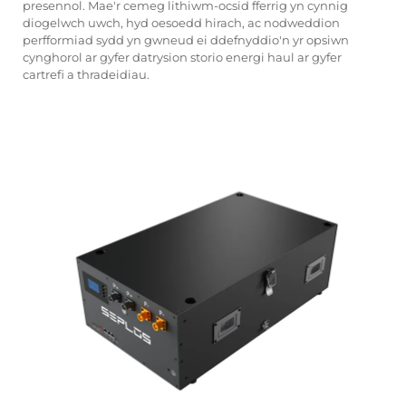
presennol. Mae'r cemeg lithiwm-ocsid fferrig yn cynnig
diogelwch uwch, hyd oesoedd hirach, ac nodweddion
perfformiad sydd yn gwneud ei ddefnyddio'n yr opsiwn
cynghorol ar gyfer datrysion storio energi haul ar gyfer
cartrefi a thradeidiau.