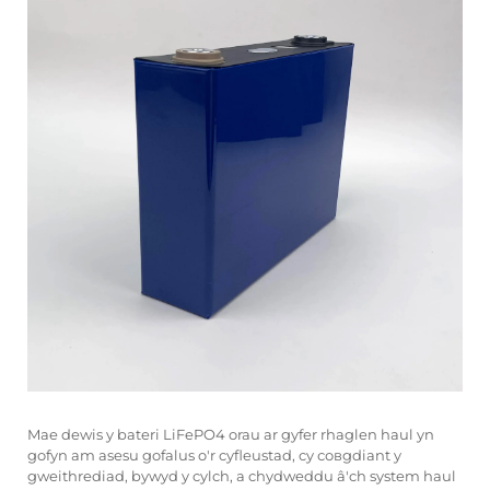
Mae dewis y bateri LiFePO4 orau ar gyfer rhaglen haul yn
gofyn am asesu gofalus o'r cyfleustad, cy совgdiant y
gweithrediad, bywyd y cylch, a chydweddu â'ch system haul