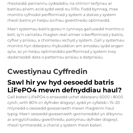
rheolaidd, peiriannu cydraddio, na chlirio'r terfynau ar
batriau plwm-acid sydd wedi eu llifio. Fodd bynnag, mae
monitro cyfnodol perfformiad y system a statws y system
rheoli batris yn helpu sicrhau gweithredu optimaidd.
Mae'r systemau batris gorau'n cynnwys galluoedd monitro o
bell, sy'n caniatáu rhaglen real-amser o berfformiad y batris,
cyflwr y prisiau, a chomerau iechyd y system. Gall y systemau
monitro hyn ddarparu rhybuddion am amodau sydd angen
sylw, ac yn helpu optimeiddio perfformiad y system trwy
dadansoddi data o patternau prisiau a datprisiau.
Cwestiynau Cyffredin
Sawl hir yw hyd oesoedd batris
LiFePO4 mewn defnyddiau haul?
Gall bateri LiFePO4 o ansawdd uchel ddarparu 6000 i 8000
cylch, wrth 80% o'r dyfnder disgwyl, sydd yn cyfateb i 15–20
mlynedd o oesoedd gwasanaeth mewn rhaglenni haul
typig. Mae'r oesoedd gwasanaeth gwirioneddol yn dibynnu
ar amgylchiadau gweithredu, patrymau dyfnder disgwyl,
rheoli tymheredd, a chansl y system rheoli bateri.