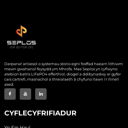
Darparwr arloesol o systemau storio egni fosffad haearn lithiwm
mewn gwahanol feysydd ym Mhrofa. Mae Seplos yn cyflwyno
atebion batris LiFePO4 effeithiol, diogel a ddibynadwy ar gyfer
cais cartrefi, masnachol a threialaeth â chyfuno llawn i'r llinell
ased.
CYFLECYFRIFIADUR
Yn Ein Haul