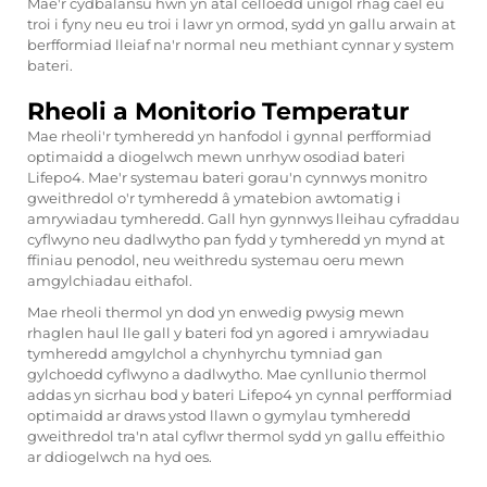
Mae'r cydbalansu hwn yn atal celloedd unigol rhag cael eu
troi i fyny neu eu troi i lawr yn ormod, sydd yn gallu arwain at
berfformiad lleiaf na'r normal neu methiant cynnar y system
bateri.
Rheoli a Monitorio Temperatur
Mae rheoli'r tymheredd yn hanfodol i gynnal perfformiad
optimaidd a diogelwch mewn unrhyw osodiad bateri
Lifepo4. Mae'r systemau bateri gorau'n cynnwys monitro
gweithredol o'r tymheredd â ymatebion awtomatig i
amrywiadau tymheredd. Gall hyn gynnwys lleihau cyfraddau
cyflwyno neu dadlwytho pan fydd y tymheredd yn mynd at
ffiniau penodol, neu weithredu systemau oeru mewn
amgylchiadau eithafol.
Mae rheoli thermol yn dod yn enwedig pwysig mewn
rhaglen haul lle gall y bateri fod yn agored i amrywiadau
tymheredd amgylchol a chynhyrchu tymniad gan
gylchoedd cyflwyno a dadlwytho. Mae cynllunio thermol
addas yn sicrhau bod y bateri Lifepo4 yn cynnal perfformiad
optimaidd ar draws ystod llawn o gymylau tymheredd
gweithredol tra'n atal cyflwr thermol sydd yn gallu effeithio
ar ddiogelwch na hyd oes.