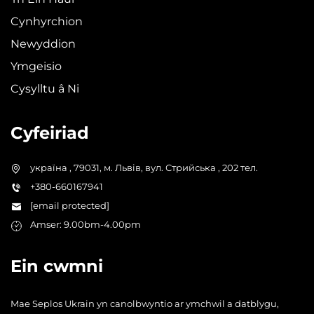
Cynhyrchion
Newyddion
Ymgeisio
Cysylltu â Ni
Cyfeiriad
україна , 79031, м. Львів, вул. Стрийська , 202 тел.
+380-660167941
[email protected]
Amser: 9.00bm-4.00pm
Ein cwmni
Mae Seplos Ukrain yn canolbwyntio ar ymchwil a datblygu,