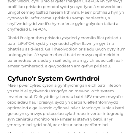
sydd wedi'u cynllunio ar gyfer rhaglen LiFePO4 yn cynnwys
proffiliau prisiadu penodol sydd yn cyd-fynd â nodweddion
unigol cemeg fosffad haearn lithiwm. Mae'r proffiliau hyn yn
cynnwys fel arfer camau prisiadu swmp, haniaethu, a
chyffwrdd sydd wedi'u hymarfer ar gyfer gofynion taliad a
chyfrediad LiFePO4.
Rhaid i'r algorithm prisiadu ystyried y cromlin fflat prisiadu
batri LiFePO4, sydd yn cyrraedd cyflwr llawn yn gynt na
phatriau asid-lead. Gall rheolyddion prisiadu uwch gysylltu'n
uniongyrchol â'r system rheoli batri er mwyn optimeiddio
paramedrau prisiadu yn seiliedig ar amgylchiadau cell real-
amser, tymheredd, a gwybodaeth am gyflwr prisiadu.
Cyfuno'r System Gwrthdroi
Mae'r pŵer cyfred cyson a gynhyrchir gan eich batri lifepo4
yn rhaid ei gydweddu â'r gofynion mewnol o'ch system
inverter haul. Defnyddir systemau batri 48V mewn mwyaf o
osodiadau haul preswyl, sydd yn darparu effeithlonrwydd
optimaidd a galluoedd cyflenwi pŵer. Mae'r cynlluniau batri
gorau yn cynnwys protocolau cyfathrebu inverter integredig
sy'n caniatáu monitro real-amser ar statws y batri, ar yr
ymresymiad sydd ar ôl, ac ar fesuriadau perfformiad.