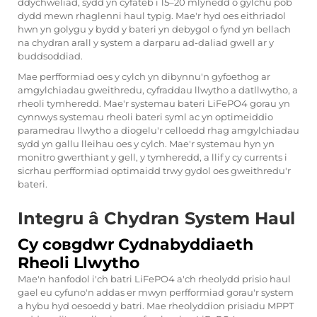
ddychweliad, sydd yn cyfateb i 15–20 mlynedd o gylchu pob
dydd mewn rhaglenni haul typig. Mae'r hyd oes eithriadol
hwn yn golygu y bydd y bateri yn debygol o fynd yn bellach
na chydran arall y system a darparu ad-daliad gwell ar y
buddsoddiad.
Mae perfformiad oes y cylch yn dibynnu'n gyfoethog ar
amgylchiadau gweithredu, cyfraddau llwytho a datllwytho, a
rheoli tymheredd. Mae'r systemau bateri LiFePO4 gorau yn
cynnwys systemau rheoli bateri syml ac yn optimeiddio
paramedrau llwytho a diogelu'r celloedd rhag amgylchiadau
sydd yn gallu lleihau oes y cylch. Mae'r systemau hyn yn
monitro gwerthiant y gell, y tymheredd, a llif y cy currents i
sicrhau perfformiad optimaidd trwy gydol oes gweithredu'r
bateri.
Integru â Chydran System Haul
Cy совgdwr Cydnabyddiaeth
Rheoli Llwytho
Mae'n hanfodol i'ch batri LiFePO4 a'ch rheolydd prisio haul
gael eu cyfuno'n addas er mwyn perfformiad gorau'r system
a hybu hyd oesoedd y batri. Mae rheolyddion prisiadu MPPT