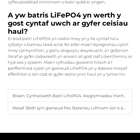
cyfleustoddiad minimwm o batri sydd ei angen.
A yw batris LiFePO4 yn werth y
gost cyntaf uwch ar gyfer ceisiau
haul?
Er bod patri LiFePO4 yn costio mwy yn y lle cyntaf na'u
cyfystyr o batriau lead-acid, fel arfer mae'r bywgronau cylch
mwy cynhyrchlon, y gallu disgwylu dwyrauach, a'r gofynion
lleiaf ar gyfer cadwraeth yn arwain at gost isaf o berchennu ar
hyd oes y system. Mae'r cyfnodau gwarant hirach a'r
perfformiad cyson yn gwneud LiFePO4 yn y ddewis mwyaf
effeithlon o ran cost ar gyfer storio ynni haul yn y tymor hir.
Blaen :
Cynhaliaeth Batri LiFePO4: Awgrymiadau Hanfodol
Nesaf :
Beth sy'n gwneud Pac Baterïau Lithiwm-Ion o ansawdd?