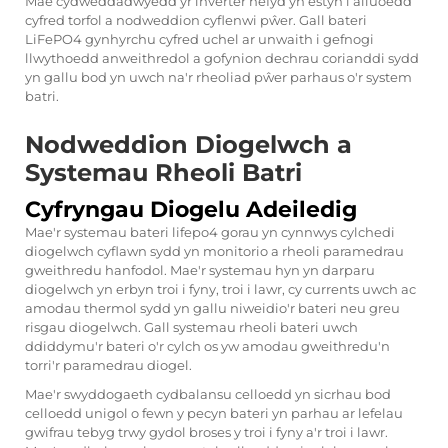
Mae cydweddadwyedd yr inverter hefyd yn estyn i alluoedd
cyfred torfol a nodweddion cyflenwi pŵer. Gall
bateri
LiFePO4
gynhyrchu cyfred uchel ar unwaith i gefnogi
llwythoedd anweithredol a gofynion dechrau corianddi sydd
yn gallu bod yn uwch na'r rheoliad pŵer parhaus o'r system
batri.
Nodweddion Diogelwch a
Systemau Rheoli Batri
Cyfryngau Diogelu Adeiledig
Mae'r systemau bateri lifepo4 gorau yn cynnwys cylchedi
diogelwch cyflawn sydd yn monitorio a rheoli paramedrau
gweithredu hanfodol. Mae'r systemau hyn yn darparu
diogelwch yn erbyn troi i fyny, troi i lawr, cy currents uwch ac
amodau thermol sydd yn gallu niweidio'r bateri neu greu
risgau diogelwch. Gall systemau rheoli bateri uwch
ddiddymu'r bateri o'r cylch os yw amodau gweithredu'n
torri'r paramedrau diogel.
Mae'r swyddogaeth cydbalansu celloedd yn sicrhau bod
celloedd unigol o fewn y pecyn bateri yn parhau ar lefelau
gwifrau tebyg trwy gydol broses y troi i fyny a'r troi i lawr.