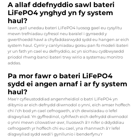
A allaf ddefnyddio sawl bateri
LiFePO4 ynghyd yn fy system
haul?
Iawn, gall unedau bateri LiFePO4 luosog gael eu cysylltu
mewn trefniadau cyfresol neu baralel i gyrraedd y
gwerthoedd hawl a chyfaddasrwydd sydd eu hangen ar eich
system haul. Cyrrir y canlyniadau gorau pan fo modeli bateri
yr un fath yn cael eu defnyddio, ac yn sicrhau cydbwysedd
priodol rhwng banci bateri trwy wirio a systemau monitro
addas.
Pa mor fawr o bateri LiFePO4
sydd ei angen arnaf i ar fy system
haul?
Mae'r cyfleustoddiad angenrheidiol o batri LiFePO4 yn
dibynio ar eich defnydd diwrnodol o ynni, eich amser hoffech
chi i'ch bod yn cael cefnogaeth, a'ch dewisiadau o lefel
disgwyliad. Yn gyffredinol, cyfrifwch eich defnydd diwrnodol
o ynni mewn cilowatiwr-awr, lluoswch â'r nifer o ddyddiau
cefnogaeth yr hoffech chi eu cael, yna rhannwch â'r lefel
disgwyliad sydd wedi'i gynllunio i benderfynu'r