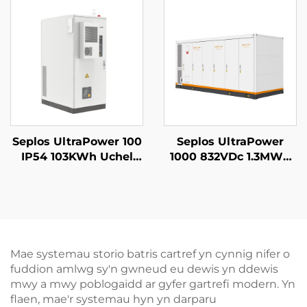
Seplos
Batri Lithiwm Lifepo4
Seplos UltraPower 100
Seplos UltraPower
IP54 103KWh Uchel
1000 832VDc 1.3MWh
Voltedd Batris
Gofal Llyfn Uchel
Gomercial System
Voltedd Batris System
Storio Ynni Microgrids
Storio Ynni
Off Grid BESS
Gwasanaeth
Microgrids BESS
Mae systemau storio batris cartref yn cynnig nifer o
fuddion amlwg sy'n gwneud eu dewis yn ddewis
mwy a mwy poblogaidd ar gyfer gartrefi modern. Yn
flaen, mae'r systemau hyn yn darparu