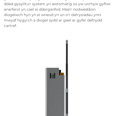
ddad-gysylltu'r system yn awtomatig os yw unrhyw gyflwr
anarferol yn cael ei ddarganfod. Mae'r nodweddion
diogelwch hyn yn ei wneud yn un o'r datrysiadau ynni
mwyaf hygyrch a diogel sydd ar gael ar gyfer defnydd
cartref.