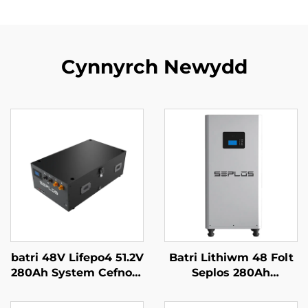
Cynnyrch Newydd
batri 48V Lifepo4 51.2V
Batri Lithiwm 48 Folt
280Ah System Cefnogi
Seplos 280Ah
Batri Mason Syrthiol
Systemau Storio Batri
14kWh Batri Solar
Cartref 51.2V 14kwh