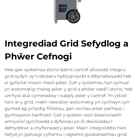
Integrediad Grid Sefydlog a
Phŵer Cefnogi
Mae gan systemau storio batris cartref alluoedd integru
grid sydyn, sy'n darparu hyblygrwydd a dibynadwyedd heb
ei gyfartal mewn rheoli pŵer. Gall y systemau hyn symud
yn awtomatig rhwng pŵer y grid a phŵer wedi'i storio, heb
unrhyw atal cymeradwy i supply pŵer y cartref. Yn ystod
taro ar y grid, mae'r newidiwr awtomatig yn cychwyn cyn
gynted ag ychydig fililietau, gan sicrhau pŵer parhaus i
gynhwysion hanfodol. Gall y system reoli blaenoriaeth
amrywiol gylchoedd a dyfeisiau yn ôl dewisiadau'r
defnyddiwr a chyflenwad y pŵer. Mae'r integreiddio hwn
hefyd yn galluogi cyfrannu i raglenni gwasanaethau grid,