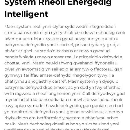
System Rheoli Energedig
Intelligent
Mae'r system reoli ynni clyfar sydd wedi'i integreiddio i
storfa batris cartref yn cynrychioli pen draw technoleg reoli
pŵer modern. Mae'r system gynaliadwy hon yn monitro
patrymau defnyddio ynni'r cartref, prisau trydan y grid, a
phŵer ar gael i'w storio'n barhaus er mwyn gwneud
penderfyniadau mewn amser real i optimeiddio defnydd a
chostau ynni. Mae'n newid rhwng gwahanol ffynonellau
pŵer yn awtomatig yn seiliedig ar amryw o ffactorau, gan
gynnwys tariffau amser-defnydd, rhagolygon tywyll, a
phatrymau anogaeth y cartref. Mae'r system yn dysgu o
batrymau defnydd dros amser, ac yn dod yn fwy effeithiol
wrth ragweld a rheoli anghenion ynni. Gall defnyddwyr gael
mynediad at ddadansoddiadau manwl a dewisiadau rheoli
trwy apiau symudol hawdd defnyddio, gan ganiatu eu bod
yn monitro eu defnydd o ynni, gosod dewisiadau, a derbyn
rhybuddion am berfformiad y system a phanfyrau arbed
posib. Mae'r dechnoleg ddeallus hon yn sicrhau bod ynni