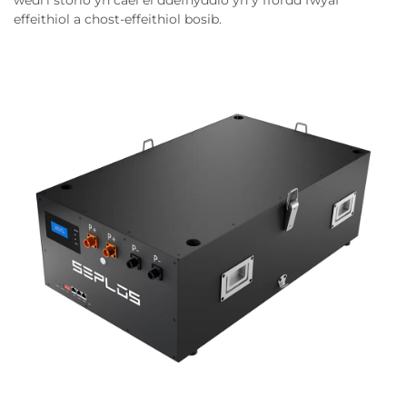
wedi'i storio yn cael ei ddefnyddio yn y ffordd fwyaf
effeithiol a chost-effeithiol bosib.