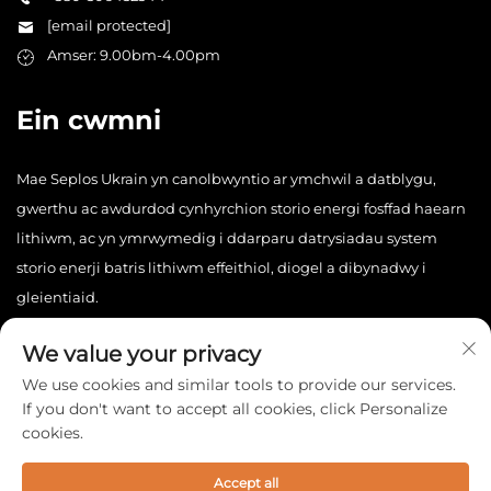
[email protected]
Amser: 9.00bm-4.00pm
Ein cwmni
Mae Seplos Ukrain yn canolbwyntio ar ymchwil a datblygu,
gwerthu ac awdurdod cynhyrchion storio energi fosffad haearn
lithiwm, ac yn ymrwymedig i ddarparu datrysiadau system
storio enerji batris lithiwm effeithiol, diogel a dibynadwy i
gleientiaid.
We value your privacy
We use cookies and similar tools to provide our services.
If you don't want to accept all cookies, click Personalize
cookies.
Hawlfraint © 2025 China Seplos Ukrain Technology Co., Ltd.
Cedwir pob hawl. -
Polisi Preifatrwydd
Accept all