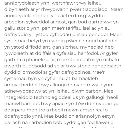
annibrydolaeth ynni werthfawr trwy leihau
dibyniaeth ar yr rhwydwaith pŵer tradodiadol. Mae'r
annibrydolaeth hon yn cael ei drosglwyddo i
arbedion sylweddol ar gost, gan bod gartrefwyr yn
gallu storio ynni pan mae'r tariffau isel ac yn eu
defnyddio yn ystod cyfnodau prisiau penodol. Mae'r
systemau hefyd yn cynnig pŵer cefnogi hanfodol
yn ystod diffoddiant, gan sicrhau mynediad heb
rywiolaeth at ddiffais a dyfeisiau hanfodol. Ar gyfer
gartrefi â phaneli solar, mae storio batris yn uchafu
gwerth buddsoddiad solar trwy storio genedigaeth
dyddiol ormodol ar gyfer defnydd nos. Mae'r
systemau hyn yn cyfrannu at barhaoldeb
amgylcheddol trwy alluogi defnydd mwy o ynni
adnewyddadwy ac yn lleihau olwm carbon. Mae
integreiddio technoleg ddeallus yn galluogi rheoli
manwl barhaus trwy apiau syml i'w ddefnyddio, gan
ddarparu monitro a rheoli mewn amser real o
ddefnyddio ynni. Mae buddion ariannol yn estyn
pellach na'r arbedion bob dydd, gan fod llawer o