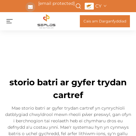
[email protected]
CY
Cais am Darganfyddiad
storio batri ar gyfer trydan
cartref
Mae storio batri ar gyfer trydan cartref yn cynrychioli
datblygiad chwyldrool mewn rheoli pŵer preswyl, gan ofyn
i berchnogion tai reolaeth heb ei chymharu dros eu
defnydd a'u costau ynni. Mae'r systemau hyn yn cynnwys
batris o uchel gychredd, fel arfer lithiwm-ions, sy'n gallu