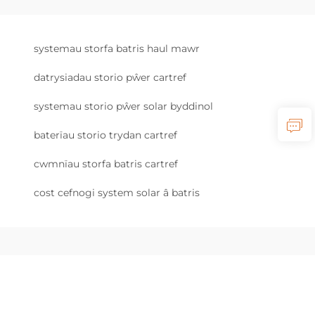
systemau storfa batris haul mawr
datrysiadau storio pŵer cartref
systemau storio pŵer solar byddinol
baterïau storio trydan cartref
cwmnïau storfa batris cartref
cost cefnogi system solar â batris