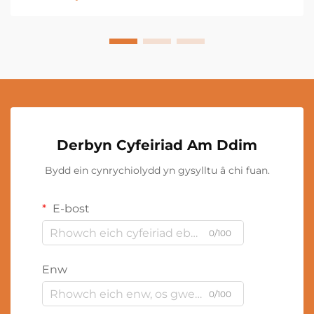
Derbyn Cyfeiriad Am Ddim
Bydd ein cynrychiolydd yn gysylltu â chi fuan.
E-bost
0/100
Enw
0/100