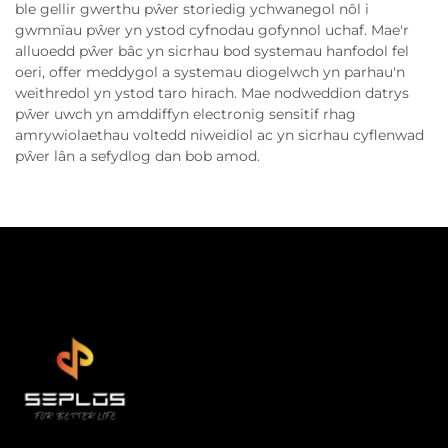
ble gellir gwerthu pŵer storiedig ychwanegol nôl i
gwmnïau pŵer yn ystod cyfnodau gofynnol uchaf. Mae'r
alluoedd pŵer bâc yn sicrhau bod systemau hanfodol fel
oeri, offer meddygol a systemau diogelwch yn parhau'n
weithredol yn ystod taro hirach. Mae nodweddion datrys
pŵer uwch yn amddiffyn electronig sensitif rhag
amrywiolaethau voltedd niweidiol ac yn sicrhau cyflenwad
pŵer lân a sefydlog dan bob amod.