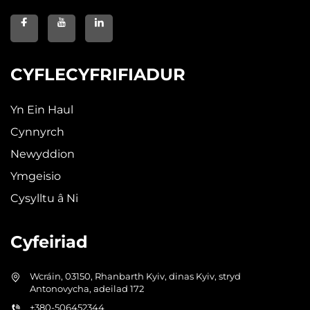
CYFLECYFRIFIADUR
Yn Ein Haul
Cynnyrch
Newyddion
Ymgeisio
Cysylltu â Ni
Cyfeiriad
Wcráin, 03150, Rhanbarth Kyiv, dinas Kyiv, stryd
Antonovycha, adeilad 172
+380-506452344