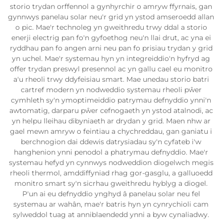
storio trydan orffennol a gynhyrchir o amryw ffyrnais, gan
gynnwys panelau solar neu'r grid yn ystod amseroedd allan
o pic. Mae'r technoleg yn gweithredu trwy ddal a storio
enerji electrig pan fo'n gyfoethog neu'n llai drut, ac yna ei
ryddhau pan fo angen arni neu pan fo prisiau trydan y grid
yn uchel. Mae'r systemau hyn yn integreiddio'n hyfryd ag
offer trydan preswyl presennol ac yn gallu cael eu monitro
a'u rheoli trwy ddyfeisiau smart. Mae unedau storio batri
cartref modern yn nodweddio systemau rheoli pŵer
cymhleth sy'n ymoptimeiddio patrymau defnyddio ynni'n
awtomatig, darparu pŵer cefnogaeth yn ystod atalnodi, ac
yn helpu lleihau dibyniaeth ar drydan y grid. Maen nhw ar
gael mewn amryw o feintiau a chychreddau, gan ganiatu i
berchnogion dai ddewis datrysiadau sy'n cyfateb i'w
hanghenion ynni penodol a phatrymau defnyddio. Mae'r
systemau hefyd yn cynnwys nodweddion diogelwch megis
rheoli thermol, amddiffyniad rhag gor-gasglu, a galluoedd
monitro smart sy'n sicrhau gweithredu hyblyg a diogel.
P'un ai eu defnyddio ynghyd â panelau solar neu fel
systemau ar wahân, mae'r batris hyn yn cynrychioli cam
sylweddol tuag at anniblaendedd ynni a byw cynaliadwy.