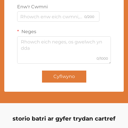
Enw'r Cwmni
0/200
Neges
0/1000
Cyflwyno
storio batri ar gyfer trydan cartref