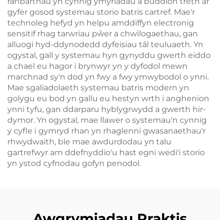
ranbarthau yn cynnig ymyriadau a buddion treth ar
gyfer gosod systemau storio batris cartref. Mae'r
technoleg hefyd yn helpu amddiffyn electronig
sensitif rhag tarwriau pŵer a chwilogaethau, gan
alluogi hyd-ddynodedd dyfeisiau tâl teuluaeth. Yn
ogystal, gall y systemau hyn gynyddu gwerth eiddo
a chael eu hagor i brynwyr yn y dyfodol mewn
marchnad sy'n dod yn fwy a fwy ymwybodol o ynni.
Mae sgaliadolaeth systemau batris modern yn
golygu eu bod yn gallu eu hestyn wrth i anghenion
ynni tyfu, gan ddarparu hyblygrwydd a gwerth hir-
dymor. Yn ogystal, mae llawer o systemau'n cynnig
y cyfle i gymryd rhan yn rhaglenni gwasanaethau'r
rhwydwaith, ble mae awdurdodau yn talu
gartrefwyr am ddefnyddio'u hast egni wedi'i storio
yn ystod cyfnodau gofyn penodol.
Awgrymiadau Praktis