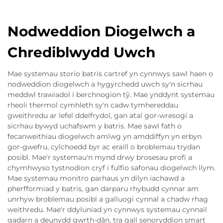
Nodweddion Diogelwch a
Chrediblwydd Uwch
Mae systemau storio batris cartref yn cynnwys sawl haen o
nodweddion diogelwch a hygyrchedd uwch sy'n sicrhau
meddwl trawiadol i berchnogion tŷ. Mae ynddynt systemau
rheoli thermol cymhleth sy'n cadw tymhereddau
gweithredu ar lefel ddelfrydol, gan atal gor-wresogi a
sicrhau bywyd uchafswm y batris. Mae sawl fath o
fecanweithiau diogelwch amlwg yn amddiffyn yn erbyn
gor-gwefru, cylchoedd byr ac eraill o broblemau trydan
posibl. Mae'r systemau'n mynd drwy brosesau profi a
chymhwyso tystnodion cryf i fulfio safonau diogelwch llym.
Mae systemau monitro parhaus yn dilyn iachawd a
pherfformiad y batris, gan darparu rhybudd cynnar am
unrhyw broblemau posibl a galluogi cynnal a chadw rhag
weithredu. Mae'r ddyluniad yn cynnwys systemau cynnail
gadarn a deunydd gwrth-dân, tra gall senoryddion smart