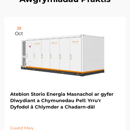
29
Oct
Atebion Storio Energia Masnachol ar gyfer
Diwydiant a Chymunedau Pell: Yrru'r
Dyfodol â Chlymder a Chadarn-dâl
Gweld Mwy