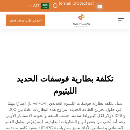
[email protected]
AR
احصل على عرض سعر
تكلفة بطارية فوسفات الحديد
الليثيوم
تمثل تكلفة بطارية فوسفات الليثيوم الحديدي (LiFePO4) اعتبارًا مهمًا
في حلول تخزين الطاقة الحديثة. تتراوح هذه البطاريات عادةً بين 200
و1000 دولار لكل كيلوواط ساعة، حسب السعة والجودة. الاستثمار الأولي،
رغم أنه أعلى من بعض أنواع البطاريات التقليدية، فإنه يُعوَّض بطول العمر
الاستثنائي وخصائص الأداء. تتميز بطاريات LiFePO4 بتقنية كاثود متقدمة