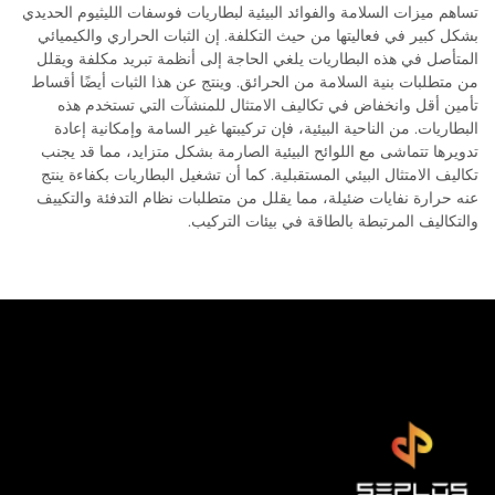
تساهم ميزات السلامة والفوائد البيئية لبطاريات فوسفات الليثيوم الحديدي
بشكل كبير في فعاليتها من حيث التكلفة. إن الثبات الحراري والكيميائي
المتأصل في هذه البطاريات يلغي الحاجة إلى أنظمة تبريد مكلفة ويقلل
من متطلبات بنية السلامة من الحرائق. وينتج عن هذا الثبات أيضًا أقساط
تأمين أقل وانخفاض في تكاليف الامتثال للمنشآت التي تستخدم هذه
البطاريات. من الناحية البيئية، فإن تركيبتها غير السامة وإمكانية إعادة
تدويرها تتماشى مع اللوائح البيئية الصارمة بشكل متزايد، مما قد يجنب
تكاليف الامتثال البيئي المستقبلية. كما أن تشغيل البطاريات بكفاءة ينتج
عنه حرارة نفايات ضئيلة، مما يقلل من متطلبات نظام التدفئة والتكييف
والتكاليف المرتبطة بالطاقة في بيئات التركيب.