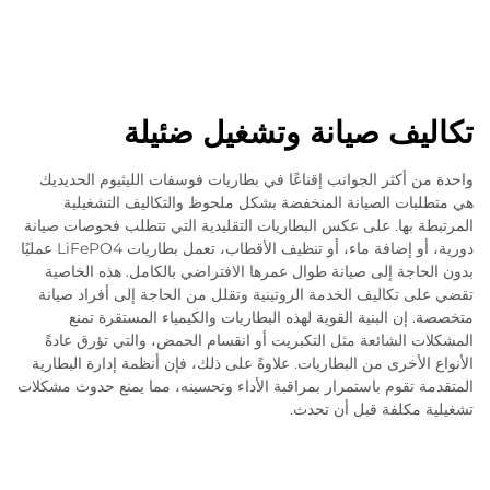
تكاليف صيانة وتشغيل ضئيلة
واحدة من أكثر الجوانب إقناعًا في بطاريات فوسفات الليثيوم الحديديك
هي متطلبات الصيانة المنخفضة بشكل ملحوظ والتكاليف التشغيلية
المرتبطة بها. على عكس البطاريات التقليدية التي تتطلب فحوصات صيانة
دورية، أو إضافة ماء، أو تنظيف الأقطاب، تعمل بطاريات LiFePO4 عمليًا
بدون الحاجة إلى صيانة طوال عمرها الافتراضي بالكامل. هذه الخاصية
تقضي على تكاليف الخدمة الروتينية وتقلل من الحاجة إلى أفراد صيانة
متخصصة. إن البنية القوية لهذه البطاريات والكيمياء المستقرة تمنع
المشكلات الشائعة مثل التكبريت أو انقسام الحمض، والتي تؤرق عادةً
الأنواع الأخرى من البطاريات. علاوةً على ذلك، فإن أنظمة إدارة البطارية
المتقدمة تقوم باستمرار بمراقبة الأداء وتحسينه، مما يمنع حدوث مشكلات
تشغيلية مكلفة قبل أن تحدث.