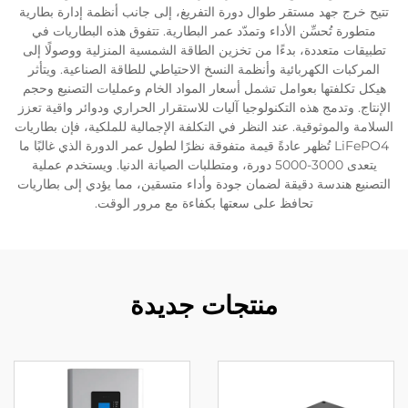
تتيح خرج جهد مستقر طوال دورة التفريغ، إلى جانب أنظمة إدارة بطارية
متطورة تُحسِّن الأداء وتمدّد عمر البطارية. تتفوق هذه البطاريات في
تطبيقات متعددة، بدءًا من تخزين الطاقة الشمسية المنزلية ووصولًا إلى
المركبات الكهربائية وأنظمة النسخ الاحتياطي للطاقة الصناعية. ويتأثر
هيكل تكلفتها بعوامل تشمل أسعار المواد الخام وعمليات التصنيع وحجم
الإنتاج. وتدمج هذه التكنولوجيا آليات للاستقرار الحراري ودوائر واقية تعزز
السلامة والموثوقية. عند النظر في التكلفة الإجمالية للملكية، فإن بطاريات
LiFePO4 تُظهر عادةً قيمة متفوقة نظرًا لطول عمر الدورة الذي غالبًا ما
يتعدى 3000-5000 دورة، ومتطلبات الصيانة الدنيا. ويستخدم عملية
التصنيع هندسة دقيقة لضمان جودة وأداء متسقين، مما يؤدي إلى بطاريات
تحافظ على سعتها بكفاءة مع مرور الوقت.
منتجات جديدة