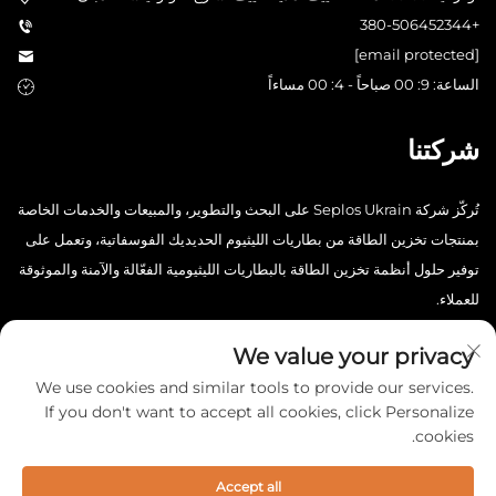
+380-506452344
[email protected]
الساعة: 9: 00 صباحاً - 4: 00 مساءاً
شركتنا
تُركّز شركة Seplos Ukrain على البحث والتطوير، والمبيعات والخدمات الخاصة
بمنتجات تخزين الطاقة من بطاريات الليثيوم الحديديك الفوسفاتية، وتعمل على
توفير حلول أنظمة تخزين الطاقة بالبطاريات الليثيومية الفعّالة والآمنة والموثوقة
للعملاء.
We value your privacy
We use cookies and similar tools to provide our services.
If you don't want to accept all cookies, click Personalize
cookies.
حقوق النشر © 2025 شركة China Seplos Ukrain Technology المحدودة.
جميع الحقوق محفوظة. -
سياسة الخصوصية
Accept all