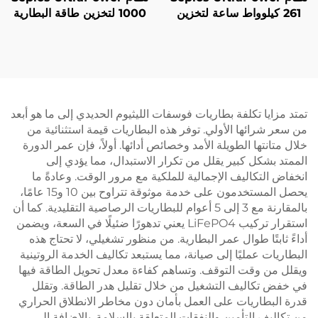
261 كيلوواط ساعة لتخزين
1000 لتخزين طاقة البطارية
الطاقة بالبطاريات عالية
عالي الجهد بسعة 832 فولت
الجهد مع تبريد سائل | خرج
تيار مستمر و1.3 ميغاواط
832 فولت تيار مستمر،
ساعة مع تبريد سائل
تصنيف IP65، وإدارة ذكية
للشبكات الدقيقة BESS
للحرارة للشبكات الدقيقة
وتخزين الطاقة الصناعية
تمتد مزايا تكلفة بطاريات فوسفات الليثيوم الحديدي إلى ما هو أبعد
من سعر شرائها الأولي. توفر هذه البطاريات قيمة استثنائية من
خلال متانتها الطويلة الأمد وخصائص أدائها. أولاً، فإن عمر الدورة
الممتد بشكل كبير يقلل من تكرار الاستبدال، مما يؤدي إلى
انخفاض التكاليف الإجمالية للملكية مع مرور الوقت. وعادةً ما
يحصل المستخدمون على خدمة موثوقة تتراوح بين 10 و15 عامًا،
بالمقارنة مع 3 إلى 5 أعوام للبطاريات الرصاصية التقليدية. كما أن
استقرار تركيب LiFePO4 يعني تدهورًا ضئيلًا في السعة، ويضمن
أداءً ثابتًا طوال عمر البطارية. من منظور تشغيلي، لا تحتاج هذه
البطاريات عمليًا إلى صيانة، مما يستبعد تكاليف الخدمة الروتينية
ويقلل من وقت التوقف. وتساهم كفاءة معدل تحويل الطاقة فيها
في خفض تكاليف التشغيل من خلال تقليل هدر الطاقة. وتقلل
قدرة البطاريات على العمل بأمان دون مخاطر الانطلاق الحراري
من تكاليف التأمين والنفقات المتعلقة بالسلامة. بالإضافة إلى