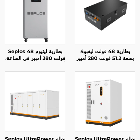
بطارية 48 فولت ليفبو4
بطارية ليثيوم Seplos 48
بسعة 51.2 فولت 280 أمبير
فولت 280 أمبير في الساعة،
في الساعة، نظام بطارية
أنظمة تخزين بطاريات منزلية
ماسون القابل للتجميع مع
51.2 فولت 14 كيلوواط
نظام نسخ احتياطي 14
ساعة، بطارية ليثيوم
كيلوواط ساعة للطاقة
LifePO4
الشمسية من سيبلوس
نظام Seplos UltraPower
نظام Seplos UltraPower