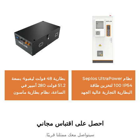
نظام Seplos UltraPower
بطارية 48 فولت ليفبو4 بسعة
100 IP54 لتخزين طاقة
51.2 فولت 280 أمبير في
البطارية التجارية عالية الجهد
الساعة، نظام بطارية ماسون
بسعة 103 كيلوواط ساعة
القابل للتجميع مع نظام نسخ
للشبكات الدقيقة والتشغيل دون
احتياطي 14 كيلوواط ساعة
اتصال بالشبكة الكهربائية BESS
للطاقة الشمسية من سيبلوس
احصل على اقتباس مجاني
سيتواصل معك ممثلنا قريبًا.