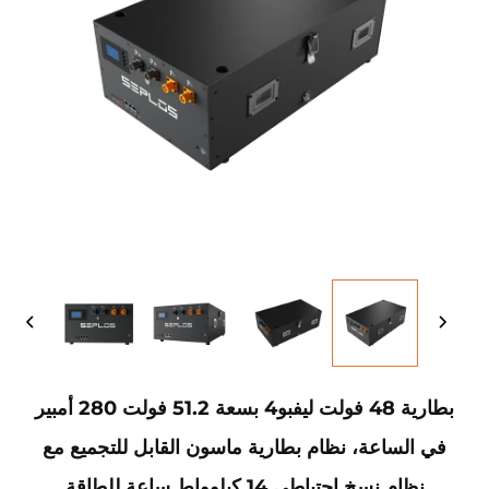
بطارية 48 فولت ليفبو4 بسعة 51.2 فولت 280 أمبير
في الساعة، نظام بطارية ماسون القابل للتجميع مع
نظام نسخ احتياطي 14 كيلوواط ساعة للطاقة