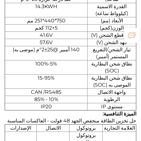
القدرة الاسمية
14.3KWH
(كيلوواط ساعة)
الأبعاد (مم)
750*440*251 مم
الوزن(كجم)
112+5 كجم
جهد قطع الشحن (V)
41.6V
جهد الشحن (V)
57.6V
تيار الشحن/التفريغ
140 أمبير @25±2°م (موصى به)
المستمر (أمبير)
نطاق شحن البطارية
5%-100%
(SOC)
نطاق شحن البطارية
15-95%
الموصى به (SOC)
واجهة الاتصال
CAN /RS485
الرطوبة
10% - 85%
مستوى IP
IP20
الميزة التنافسية:
حل تخزين الطاقة منخفض الجهد 48 فولت - العاكسات المناسبة
العلامة التجارية
بروتوكول
الاتصال
الإصدارات
بروتوكول