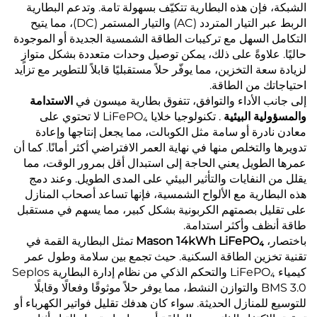
الشبكة، فإن هذه البطارية تتكيّف بسهولة تامة. وتدعم البطارية
الربط عبر التيار المتردد (AC) والتيار المستمر (DC)، مما يتيح
التكامل السهل مع تركيبات الطاقة الشمسية الجديدة أو الموجودة
حاليًا. علاوةً على ذلك، يمكن توصيل وحدات متعددة بشكل متوازٍ
لزيادة سعة التخزين، مما يوفّر حلاً مستقبليًا قابلاً للتطوير مع تزايد
احتياجاتك من الطاقة.
إلى جانب الأداء والتوافق، تتفوق بطارية ميسون في
الاستدامة
والمسؤولية البيئية
. تكنولوجيا خلايا LiFePO₄ لا تحتوي على
معادن نادرة أو سامة مثل الكوبالت، مما يجعل إنتاجها وإعادة
تدويرها والتخلص منها في نهاية العمر الافتراضي أكثر أمانًا. كما أن
عمرها الطويل يعني الحاجة إلى استبدال أقل بمرور الوقت، مما
يقلل من النفايات والتأثير البيئي على المدى الطويل. وعند دمج
هذه البطارية مع الألواح الشمسية، فإنها تساعد أصحاب المنازل
على تقليل بصمتهم الكربونية بشكل كبير، مما يسهم في مستقبل
طاقة أنظف وأكثر استدامة.
باختصار،
Mason 14kWh LiFePO₄
تمثل البطارية القمة في
تقنية تخزين الطاقة السكنية. حيث تجمع بين سلامة وطول عمر
كيمياء LiFePO₄ والتحكم الذكي من نظام إدارة البطارية Seplos
BMS 3.0 والتوازن النشط، مما يوفر حلاً موثوقًا وفعالًا وقابلًا
للتوسيع للمنازل الحديثة. سواء كان هدفك تقليل فواتير الكهرباء أو