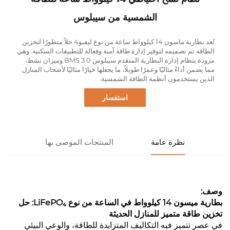
الشمسية من سيبلوس
تُعد بطارية ماسون 14 كيلوواط ساعة من نوع ليفبو4 حلاً متطورًا لتخزين
الطاقة تم تصميمه لتوفير إدارة طاقة آمنة وفعالة للتطبيقات السكنية. وهي
مزودة بنظام إدارة البطارية المتقدم سيبلوس BMS 3.0 وميزان نشط،
مما يضمن أداءً مثاليًا وعمرًا طويلاً، ما يجعلها خيارًا مثاليًا لأصحاب المنازل
الذين يستخدمون أنظمة الطاقة الشمسية.
استفسار
نظرة عامة
المنتجات الموصى بها
وصف:
بطارية ميسون 14 كيلوواط في الساعة من نوع LiFePO₄: حل
تخزين طاقة متميز للمنازل الحديثة
في عصر تتميز فيه التكاليف المتزايدة للطاقة، والوعي البيئي