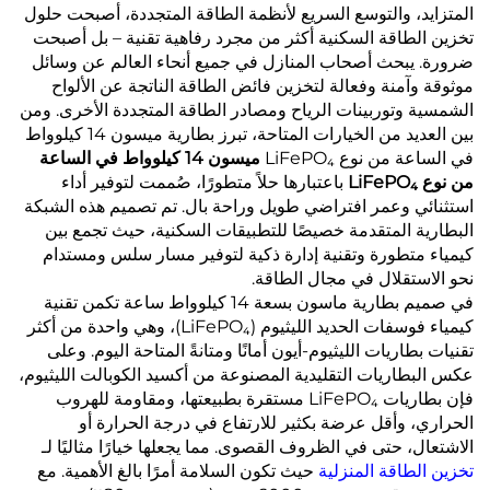
المتزايد، والتوسع السريع لأنظمة الطاقة المتجددة، أصبحت حلول
تخزين الطاقة السكنية أكثر من مجرد رفاهية تقنية – بل أصبحت
ضرورة. يبحث أصحاب المنازل في جميع أنحاء العالم عن وسائل
موثوقة وآمنة وفعالة لتخزين فائض الطاقة الناتجة عن الألواح
الشمسية وتوربينات الرياح ومصادر الطاقة المتجددة الأخرى. ومن
بين العديد من الخيارات المتاحة، تبرز بطارية ميسون 14 كيلوواط
في الساعة من نوع LiFePO₄
ميسون 14 كيلوواط في الساعة
من نوع LiFePO₄
باعتبارها حلاً متطورًا، صُممت لتوفير أداء
استثنائي وعمر افتراضي طويل وراحة بال. تم تصميم هذه الشبكة
البطارية المتقدمة خصيصًا للتطبيقات السكنية، حيث تجمع بين
كيمياء متطورة وتقنية إدارة ذكية لتوفير مسار سلس ومستدام
نحو الاستقلال في مجال الطاقة.
في صميم بطارية ماسون بسعة 14 كيلوواط ساعة تكمن تقنية
كيمياء فوسفات الحديد الليثيوم (LiFePO₄)، وهي واحدة من أكثر
تقنيات بطاريات الليثيوم-أيون أمانًا ومتانةً المتاحة اليوم. وعلى
عكس البطاريات التقليدية المصنوعة من أكسيد الكوبالت الليثيوم،
فإن بطاريات LiFePO₄ مستقرة بطبيعتها، ومقاومة للهروب
الحراري، وأقل عرضة بكثير للارتفاع في درجة الحرارة أو
الاشتعال، حتى في الظروف القصوى. مما يجعلها خيارًا مثاليًا لـ
تخزين الطاقة المنزلية
حيث تكون السلامة أمرًا بالغ الأهمية. مع