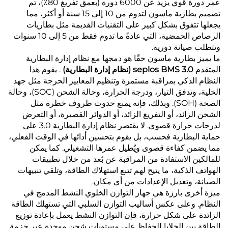
عمر دورة قوي يزيد عن 6000 دورة (بعمق تفريغ 80٪)، تم
تصميم بطارية ماسون لتدوم من 10 إلى 15 سنة أو أكثر، مما
يجعلها تتفوق بشكل كبير على التقنيات القديمة مثل بطاريات
الرصاص الحمضية، التي عادةً ما تدوم فقط من 5 إلى 10 سنوات
وتتطلب صيانة دورية.
ما يميز بطارية ماسون حقًا هو دمجها مع نظام إدارة البطارية
المتقدم
seplos BMS 3.0 (نظام إدارة البطارية)
. يقوم هذا
النظام الذكي بمراقبة مستمرة وتنظيم المعايير الحرجة مثل جهد
الخلية، وتدفق التيار، ودرجة الحرارة، وحالة الشحن (SOC)، وحالة
الصحة (SOH). وبذلك، فإنه يمنع حدوث ظروف خطرة مثل
الشحن الزائد، أو التفريغ الزائد، أو الدوائر القصيرة، أو التعرض
لدرجات حرارة قصوى. لا يقتصر نظام إدارة البطارية 3.0 على
حماية البطارية فحسب، بل يقوم بتحسين أدائها في الوقت الفعلي،
مما يضمن كفاءة قصوى ويُطيل عمرها التشغيلي. كما يمكن
للمالكين الاستفادة من المراقبة عن بُعد من خلال تطبيقات
الهواتف الذكية، ما يتيح لهم تتبع استهلاك الطاقة، وتلقي تنبيهات
الصيانة، وتعديل الإعدادات من أي مكان.
ميزة أخرى بارزة هي جهاز التوازن الخلوي النشط المدمج في
النظام. وعلى عكس أساليب التوازن السلبي التي تستهلك الطاقة
الزائدة على شكل حرارة، فإن التوازن النشط يعمل بإعادة توزيع
الطاقة بين الخلايا للحفاظ على مستويات شحن موحدة عبر حزمة