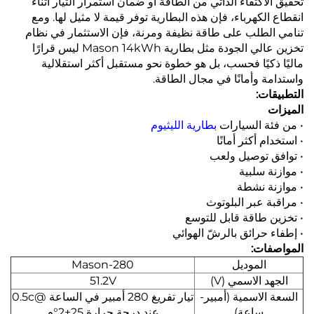
تحقيق الاكتفاء الذاتي من الطاقة أو ضمان استمرار التيار أثناء
انقطاع الكهرباء، فإن هذه البطارية توفر قيمة لا مثيل لها. ومع
تنامي الطلب على طاقة نظيفة ومرنة، فإن الاستثمار في نظام
تخزين عالي الجودة مثل بطارية Mason 14kWh ليس قرارًا
ماليًا ذكيًا فحسب، بل هو خطوة نحو مستقبل أكثر استقلالية
واستدامة وأمانًا في مجال الطاقة.
التطبيقات:
الميزات
• من فئة السيارات
بطارية الليثيوم
• استخدام أكثر أمانًا
• توافق توصيل ولعب
• موازنة سلبية
• موازنة نشطة
• مراقبة عبر البلوتوث
• تخزين طاقة قابل للتوسع
• إطفاء حرائق بالرشّ الهوائي
المواصفات:
الموديل
Mason-280
الجهد الاسمي (V)
51.2V
السعة الاسمية (أمبير-
تيار تفريغ 280 أمبير في الساعة @0.5c
ساعة)
عند درجة حرارة 25+2°م