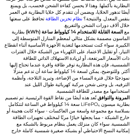
البطارية بأكملها. وهذا لا يحسن كفاءة الشحن فحسب، بل ويمنع
أيضًا تدهور الخلايا، ويضمن أن تتقدم كل خلايا البطارية في العمر
بنفس المعدل. والنتيجة؟
نظام تخزين الطاقة
تحافظ على سعتها
خلال آلاف دورات الشحن والتفريغ.
مع
السعة القابلة للاستخدام 14 كيلوواط ساعة (kWh)
بطارية
الماسون مصممة بشكل مثالي لمعظم المنازل المتوسطة إلى
الكبيرة. سواء كنت تستخدمها لتغذية الأجهزة الأساسية أثناء انقطاع
التيار، أو تقليل الاعتماد على الكهرباء من الشبكة خلال الفترات
ذات الأسعار المرتفعة، أو لزيادة الاستهلاك الذاتي للطاقة
الشمسية، فإن هذه البطارية توفر طاقة وافرة عندما تحتاج إليها
أكثر. وللتوضيح، يمكن لسعة 14 كيلوواط ساعة أن تدعم منزلًا
نموذجيًا خلال فترة المساء من الإضاءة، وتبريد الثلاجة، وأنظمة
الترفيه، بل وحتى شحن مركبة كهربائية طوال الليل عند
استخدامها مع مصدر للطاقة الشمسية.
المرونة والتوافق
تُعد هذه أيضًا من نقاط القوة الرئيسية. تم تصميم
بطارية ميسون LiFePO₄ سعة 14 كيلوواط في الساعة لتتكامل
بسلاسة مع مجموعة واسعة من العاكسات - سواء كانت هجينة أو
خارج الشبكة - مما يجعلها خيارًا مرنًا لمختلف تجهيزات الطاقة
الشمسية. سواء كان منزلك يعمل بنظام مربوط بالشبكة مع
إمكانية النسخ الاحتياطي أو بشبكة صغيرة شمسية كاملة خارج