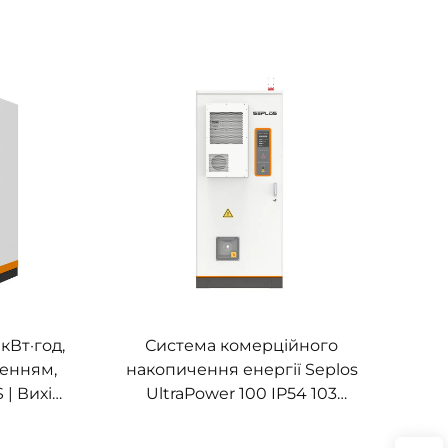
 кВт·год,
Система комерційного
женням,
накопичення енергії Seplos
 | Вихід
UltraPower 100 IP54 103
ступінь
кВт·год, висока напруга,
ктуальне
мікромережі, автономне