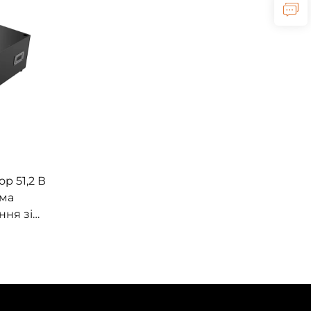
я для
харчування, BESS
ислове
гії
р 51,2 В
ема
ня зі
яторів
онячний
los