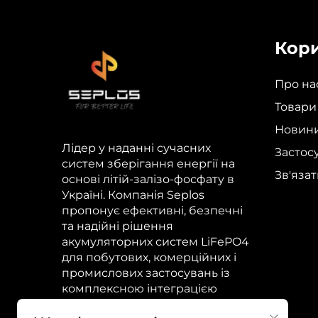
Кори
Про на
Товари
Новин
Лідер у наданні сучасних
Застос
систем зберігання енергії на
Зв'яза
основі літій-залізо-фосфату в
Україні. Компанія Seplos
пропонує ефективні, безпечні
та надійні рішення
акумуляторних систем LiFePO4
для побутових, комерційних і
промислових застосувань із
комплексною інтеграцією
постачання.