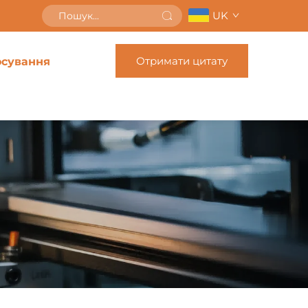
UK
Отримати цитату
осування