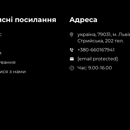
сні посилання
Адреса
с
україна, 79031, м. Львів
Стрийська, 202 тел.
+380-660167941
и
[email protected]
ування
Час: 9.00-16.00
тися з нами