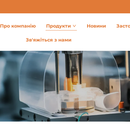
Про компанію
Продукти
Новини
Заст
Зв'яжіться з нами