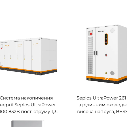
Система накопичення
Seplos UltraPower 261
нергії Seplos UltraPower
з рідинним охолод
000 832В пост. струму 1,3
висока напруга, BESS
МВт·год з рідинним
832 В пост. струму, 
охолодженням, висока
захисту IP65, інтеле