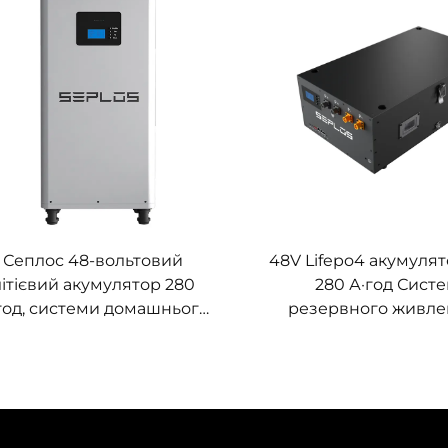
пруга, мікромережі, BESS
теплове управлінн
мікромереж, пром
зберігання енер
Сеплос 48-вольтовий
48V Lifepo4 акумулято
літієвий акумулятор 280
280 А·год Сист
год, системи домашнього
резервного живлен
ерігання енергії, літієвий
з’єднуваних акумул
умулятор Lifepo4 51,2 В, 14
Mason 14 кВт·год С
кВт·год
акумулятор Sep