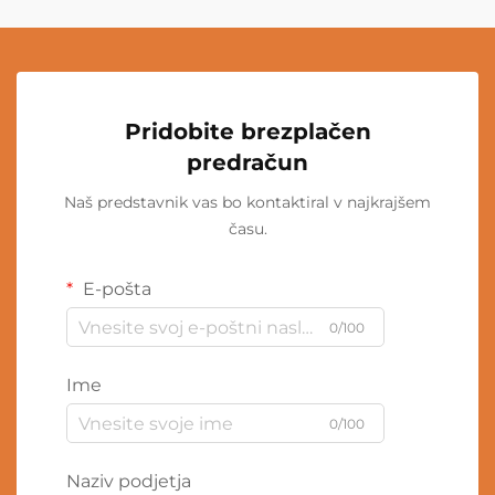
Pridobite brezplačen
predračun
Naš predstavnik vas bo kontaktiral v najkrajšem
času.
E-pošta
0/100
Ime
0/100
Naziv podjetja