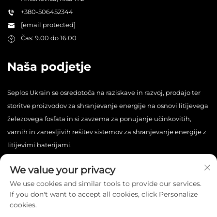
+380-506452344
[email protected]
Čas: 9.00 do 16.00
Naša podjetje
Seplos Ukrain se osredotoča na raziskave in razvoj, prodajo ter
storitve proizvodov za shranjevanje energije na osnovi litijevega
železovega fosfata in si zavzema za ponujanje učinkovitih,
varnih in zanesljivih rešitev sistemov za shranjevanje energije z
litijevimi baterijami.
We value your privacy
We use cookies and similar tools to provide our services.
If you don't want to accept all cookies, click Personalize
cookies.
Avtorske pravice © 2025 China Seplos Ukrain Technology Co.,