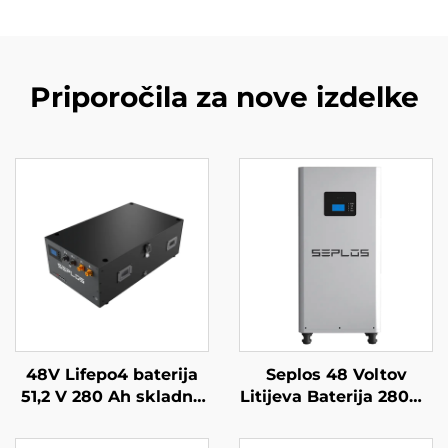
Priporočila za nove izdelke
48V Lifepo4 baterija
Seplos 48 Voltov
51,2 V 280 Ah skladna
Litijeva Baterija 280Ah
baterija Mason
Sistemi za
rezervni sistem 14kWh
Shranjevanje