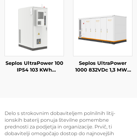
sončna baterija Seplos
Domašnjih Baterij
51,2V 14kwh Litijeva
Lifepo4 Baterija
Seplos UltraPower 100
Seplos UltraPower
IP54 103 KWh
1000 832VDc 1,3 MWh
visokonapetostni
sistem za shranjevanje
baterijski sistem za
energije z baterijami z
komercialno
visokim napetostnim
shranjevanje energije,
tekočinskim
mikromreže, off-grid,
hlajenjem,
BESS
mikromreže, BESS
Delo s strokovnim dobaviteljem polnilnih litij-
ionskih baterij ponuja številne pomembne
prednosti za podjetja in organizacije. Prvič, ti
dobavitelji omogočajo dostop do najnovejših