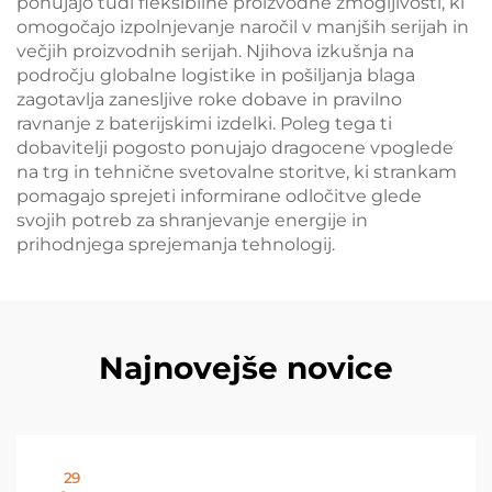
ponujajo tudi fleksibilne proizvodne zmogljivosti, ki
omogočajo izpolnjevanje naročil v manjših serijah in
večjih proizvodnih serijah. Njihova izkušnja na
področju globalne logistike in pošiljanja blaga
zagotavlja zanesljive roke dobave in pravilno
ravnanje z baterijskimi izdelki. Poleg tega ti
dobavitelji pogosto ponujajo dragocene vpoglede
na trg in tehnične svetovalne storitve, ki strankam
pomagajo sprejeti informirane odločitve glede
svojih potreb za shranjevanje energije in
prihodnjega sprejemanja tehnologij.
Najnovejše novice
29