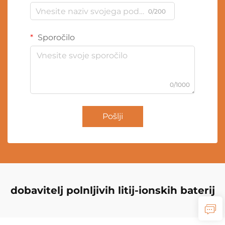
0/200
Sporočilo
0/1000
Pošlji
dobavitelj polnljivih litij-ionskih baterij