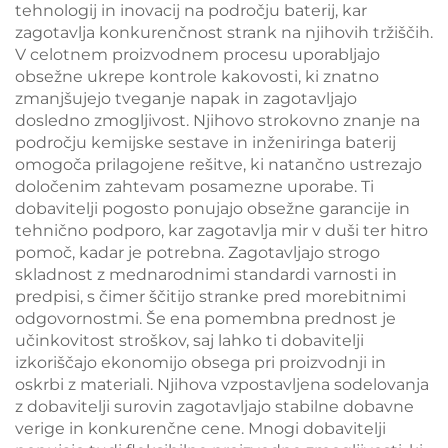
tehnologij in inovacij na področju baterij, kar
zagotavlja konkurenčnost strank na njihovih tržiščih.
V celotnem proizvodnem procesu uporabljajo
obsežne ukrepe kontrole kakovosti, ki znatno
zmanjšujejo tveganje napak in zagotavljajo
dosledno zmogljivost. Njihovo strokovno znanje na
področju kemijske sestave in inženiringa baterij
omogoča prilagojene rešitve, ki natančno ustrezajo
določenim zahtevam posamezne uporabe. Ti
dobavitelji pogosto ponujajo obsežne garancije in
tehnično podporo, kar zagotavlja mir v duši ter hitro
pomoč, kadar je potrebna. Zagotavljajo strogo
skladnost z mednarodnimi standardi varnosti in
predpisi, s čimer ščitijo stranke pred morebitnimi
odgovornostmi. Še ena pomembna prednost je
učinkovitost stroškov, saj lahko ti dobavitelji
izkoriščajo ekonomijo obsega pri proizvodnji in
oskrbi z materiali. Njihova vzpostavljena sodelovanja
z dobavitelji surovin zagotavljajo stabilne dobavne
verige in konkurenčne cene. Mnogi dobavitelji