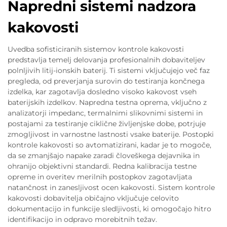
Napredni sistemi nadzora
kakovosti
Uvedba sofisticiranih sistemov kontrole kakovosti
predstavlja temelj delovanja profesionalnih dobaviteljev
polnljivih litij-ionskih baterij. Ti sistemi vključujejo več faz
pregleda, od preverjanja surovin do testiranja končnega
izdelka, kar zagotavlja dosledno visoko kakovost vseh
baterijskih izdelkov. Napredna testna oprema, vključno z
analizatorji impedanc, termalnimi slikovnimi sistemi in
postajami za testiranje ciklične življenjske dobe, potrjuje
zmogljivost in varnostne lastnosti vsake baterije. Postopki
kontrole kakovosti so avtomatizirani, kadar je to mogoče,
da se zmanjšajo napake zaradi človeškega dejavnika in
ohranijo objektivni standardi. Redna kalibracija testne
opreme in overitev merilnih postopkov zagotavljata
natančnost in zanesljivost ocen kakovosti. Sistem kontrole
kakovosti dobavitelja običajno vključuje celovito
dokumentacijo in funkcije sledljivosti, ki omogočajo hitro
identifikacijo in odpravo morebitnih težav.