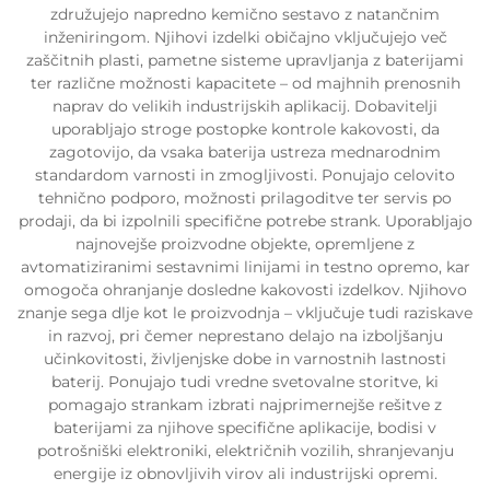
združujejo napredno kemično sestavo z natančnim
inženiringom. Njihovi izdelki običajno vključujejo več
zaščitnih plasti, pametne sisteme upravljanja z baterijami
ter različne možnosti kapacitete – od majhnih prenosnih
naprav do velikih industrijskih aplikacij. Dobavitelji
uporabljajo stroge postopke kontrole kakovosti, da
zagotovijo, da vsaka baterija ustreza mednarodnim
standardom varnosti in zmogljivosti. Ponujajo celovito
tehnično podporo, možnosti prilagoditve ter servis po
prodaji, da bi izpolnili specifične potrebe strank. Uporabljajo
najnovejše proizvodne objekte, opremljene z
avtomatiziranimi sestavnimi linijami in testno opremo, kar
omogoča ohranjanje dosledne kakovosti izdelkov. Njihovo
znanje sega dlje kot le proizvodnja – vključuje tudi raziskave
in razvoj, pri čemer neprestano delajo na izboljšanju
učinkovitosti, življenjske dobe in varnostnih lastnosti
baterij. Ponujajo tudi vredne svetovalne storitve, ki
pomagajo strankam izbrati najprimernejše rešitve z
baterijami za njihove specifične aplikacije, bodisi v
potrošniški elektroniki, električnih vozilih, shranjevanju
energije iz obnovljivih virov ali industrijski opremi.