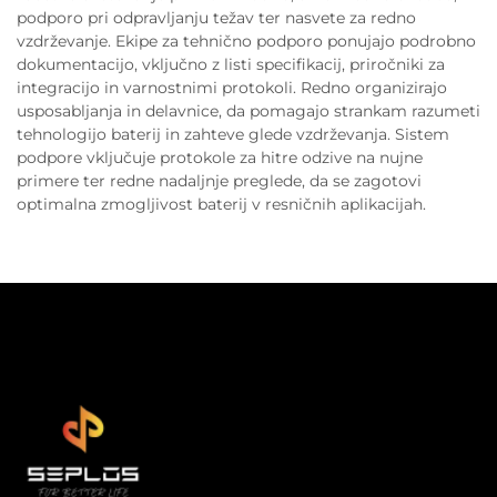
podporo pri odpravljanju težav ter nasvete za redno
vzdrževanje. Ekipe za tehnično podporo ponujajo podrobno
dokumentacijo, vključno z listi specifikacij, priročniki za
integracijo in varnostnimi protokoli. Redno organizirajo
usposabljanja in delavnice, da pomagajo strankam razumeti
tehnologijo baterij in zahteve glede vzdrževanja. Sistem
podpore vključuje protokole za hitre odzive na nujne
primere ter redne nadaljnje preglede, da se zagotovi
optimalna zmogljivost baterij v resničnih aplikacijah.